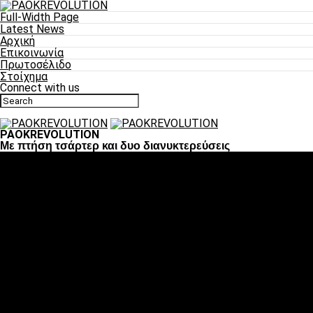
Full-Width Page
Latest News
Αρχική
Επικοινωνία
Πρωτοσέλιδο
Στοίχημα
Connect with us
PAOKREVOLUTION
Με πτήση τσάρτερ και δυο διανυκτερεύσεις
Ποδόσφαιρο
«Πλέον έχουμε αλλάξει σαν ομάδα, παίξαμε σαν ένα»
«Το πιο σημαντικό είναι η αυτοπεποίθηση των ποδοσφαιριστώ
«Πάμε να διεκδικήσουμε την οκτάδα»
«Είναι απόλαυση να παίζεις για τον κόσμο του ΠΑΟΚ»
«Θα τα δώσουμε όλα κόντρα στη Λιόν για την οκτάδα»
Μπάσκετ
Αλλαγή ώρας με Σπόρτινγκ και Μπιλμπάο