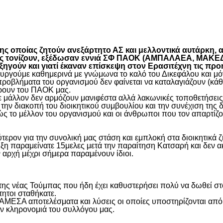
είτε
 οποίας ζητούν ανεξάρτητο ΑΣ και μελλοντικά αυτάρκη, αλ
όπως τονίζουν, εξέδωσαν εννιά ΣΦ ΠΑΟΚ (ΑΜΠΑΛΑΕΑ, ΜΑ
ύν και γιατί έκαναν επίσκεψη στον Ερασιτέχνη τις προ
γούμε καθημερινά με γνώμωνα το καλό του Δικεφάλου και μόνο
προβλήματα του οργανισμού δεν φαίνεται να καταλαγιάζουν (κά
φέρουν του ΠΑΟΚ μας.
μάλλον δεν αρμόζουν μανιφέστα αλλά λακωνικές τοποθετήσεις 
ην διακοπή του διοικητικού συμβουλίου και την συνέχιση της 
ς το μέλλον του οργανισμού και οι άνθρωποι που τον απαρτίζο
ύτερον για την συνολική μας στάση και εμπλοκή στα διοικητικ
ιξη παραμείνατε 15μελες μετά την παραίτηση Κατσαρή και δεν α
ην αρχή μέχρι σήμερα παραμένουν ίδιοι.
η της νέας Τούμπας που ήδη έχει καθυστερήσει πολύ να δωθεί σ
τητοι σταθήκατε.
 ΑΜΕΣΑ αποτελέσματα και λύσεις οι οποίες υποστηρίζονται από
ην κληρονομιά του συλλόγου μας.