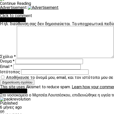
Continue Reading
Advertisement
You may like
Click to comment
Leave a Reply
Η ηλ. διεύθυνση σας δεν δημοσιεύεται.
Τα υποχρεωτικά πεδί
Σχόλιο
*
Όνομα
*
Email
*
Ιστότοπος
Αποθήκευσε το όνομά μου, email, και τον ιστότοπο μου σ
This site uses Akismet to reduce spam.
Learn how your commen
Επικαιρότητα
Στο νοσοκομείο ο Μιρτσέα Λουτσέσκου, επιδεινώθηκε η υγεία τ
Published
6 μήνες ago
on