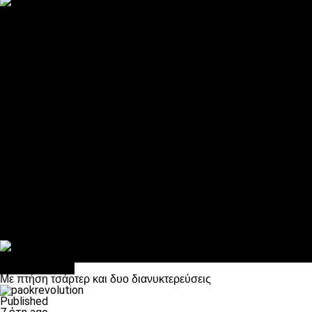
ΠΑΟΚ και τηλεοπτικά: αποκλειστικά απόφαση Σαββίδη
Αντίπαλοι
Νέα προβλήματα στην Μπέτις πριν την Τούμπα
Επίσημο «stop» στους φίλους του ΠΑΟΚ στο Αγρίνιο
Η Λιόν «σφυροκόπησε» τη Μονακό και πλησιάζει στο Champio
ΠΑΟΚ: Τι έκαναν οι αντίπαλοί του στο Europa League
Η Ριέκα διέκοψε την εγγραφή μελών ενόψει… ΠΑΟΚ
Διάφορα
Πέθανε ο μπαμπάς του Γιαννάκη, Λουκάς Μήλιος
ΣΦ ΠΑΟΚ Θύρα 4: Ανακοίνωσε οδική εκδρομή για τον αγώνα με
Κανείς δεν ξέχασε τα έξι αετόπουλα
Στο OPEN τα προκριματικά, στη NOVA τα του πρωταθλήματος
Σαν σήμερα: Οταν “έφυγε” ο Λόραντ
Επικαιρότητα
Με πτήση τσάρτερ και δυο διανυκτερεύσεις
Published