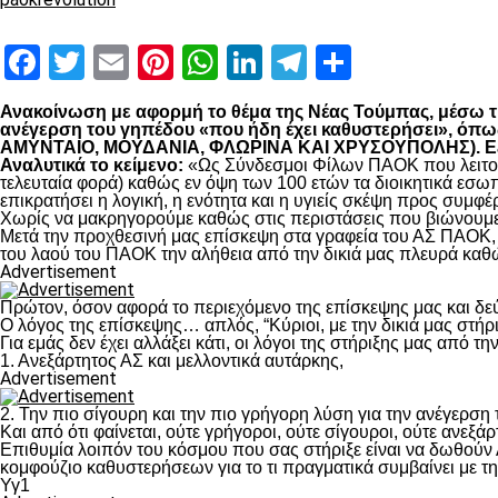
Facebook
Twitter
Email
Pinterest
WhatsApp
LinkedIn
Telegram
Μοιραστ
Ανακοίνωση με αφορμή το θέμα της Νέας Τούμπας, μέσω της
ανέγερση του γηπέδου «που ήδη έχει καθυστερήσει», 
ΑΜΥΝΤΑΙΟ, ΜΟΥΔΑΝΙΑ, ΦΛΩΡΙΝΑ ΚΑΙ ΧΡΥΣΟΥΠΟΛΗΣ). Εξηγο
Αναλυτικά το κείμενο:
«Ως Σύνδεσμοι Φίλων ΠΑΟΚ που λειτουρ
τελευταία φορά) καθώς εν όψη των 100 ετών τα διοικητικά εσω
επικρατήσει η λογική, η ενότητα και η υγιείς σκέψη προς συμ
Χωρίς να μακρηγορούμε καθώς στις περιστάσεις που βιώνουμε 
Μετά την προχθεσινή μας επίσκεψη στα γραφεία του ΑΣ ΠΑΟΚ, τ
του λαού του ΠΑΟΚ την αλήθεια από την δικιά μας πλευρά καθώ
Advertisement
Πρώτον, όσον αφορά το περιεχόμενο της επίσκεψης μας και δε
Ο λόγος της επίσκεψης… απλός, “Κύριοι, με την δικιά μας στήρ
Για εμάς δεν έχει αλλάξει κάτι, οι λόγοι της στήριξης μας από τ
1. Ανεξάρτητος ΑΣ και μελλοντικά αυτάρκης,
Advertisement
2. Την πιο σίγουρη και την πιο γρήγορη λύση για την ανέγερσ
Και από ότι φαίνεται, ούτε γρήγοροι, ούτε σίγουροι, ούτε ανεξάρ
Επιθυμία λοιπόν του κόσμου που σας στήριξε είναι να δωθούν
κομφούζιο καθυστερήσεων για το τι πραγματικά συμβαίνει με τ
Υγ1