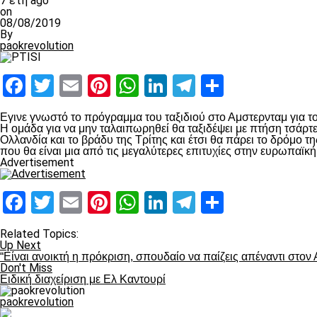
7 έτη ago
on
08/08/2019
By
paokrevolution
Facebook
Twitter
Email
Pinterest
WhatsApp
LinkedIn
Telegram
Μοιραστ
Εγινε γνωστό το πρόγραμμα του ταξιδιού στο Αμστερνταμ για τον
Η ομάδα για να μην ταλαιπωρηθεί θα ταξιδέψει με πτήση τσάρτ
Ολλανδία και το βράδυ της Τρίτης και έτσι θα πάρει το δρόμο τ
που θα είναι μια από τις μεγαλύτερες επιτυχίες στην ευρωπαϊκή
Advertisement
Facebook
Twitter
Email
Pinterest
WhatsApp
LinkedIn
Telegram
Μοιραστ
Related Topics:
Up Next
“Είναι ανοικτή η πρόκριση, σπουδαίο να παίζεις απέναντι στον 
Don't Miss
Ειδική διαχείριση με Ελ Καντουρί
paokrevolution