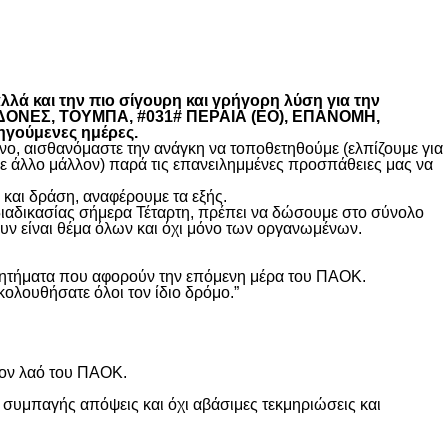
λά και την πιο σίγουρη και γρήγορη λύση για την
ΚΕΔΟΝΕΣ, ΤΟΥΜΠΑ, #031# ΠΕΡΑΙΑ (ΕΟ), ΕΠΑΝΟΜΗ,
ηγούμενες ημέρες.
, αισθανόμαστε την ανάγκη να τοποθετηθούμε (ελπίζουμε για
θε άλλο μάλλον) παρά τις επανειλημμένες προσπάθειες μας να
και δράση, αναφέρουμε τα εξής.
διαδικασίας σήμερα Τέταρτη, πρέπει να δώσουμε στο σύνολο
υν είναι θέμα όλων και όχι μόνο των οργανωμένων.
ά ζητήματα που αφορούν την επόμενη μέρα του ΠΑΟΚ.
κολουθήσατε όλοι τον ίδιο δρόμο.”
τον λαό του ΠΑΟΚ.
 συμπαγής απόψεις και όχι αβάσιμες τεκμηριώσεις και