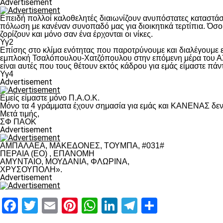
Advertisement
Επειδή πολλοί καλοθελητές διαιωνίζουν ανυπόστατες καταστάσ
πόλωση με κανέναν συνοπαδό μας για διοικητικά τερτίπια. Όσο 
ζορίζουν και μόνο σαν ένα έρχονται οι νίκες.
Υγ2
Επίσης στο κλίμα ενότητας που παροτρύνουμε και διαλέγουμε
εμπλοκή Τσαλόπουλου-Χατζόπουλου στην επόμενη μέρα του ΑΣ Π
είναι αυτές που τους θέτουν εκτός κάδρου για εμάς είμαστε πά
Υγ4
Advertisement
Εμείς είμαστε μόνο Π.Α.Ο.Κ.
Μόνο τα 4 γράμματα έχουν σημασία για εμάς και ΚΑΝΕΝΑΣ δεν 
Μετά τιμής,
ΣΦ ΠΑΟΚ
Advertisement
ΑΜΠΑΛΑΕΑ, ΜΑΚΕΔΟΝΕΣ, ΤΟΥΜΠΑ, #031#
ΠΕΡΑΙΑ (ΕΟ) , ΕΠΑΝΟΜΗ
ΑΜΥΝΤΑΙΟ, ΜΟΥΔΑΝΙΑ, ΦΛΩΡΙΝΑ,
ΧΡΥΣΟΥΠΟΛΗ».
Advertisement
Facebook
Twitter
Email
Pinterest
WhatsApp
LinkedIn
Telegram
Μοιραστ