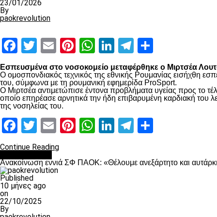
23/01/2026
By
paokrevolution
Facebook
Twitter
Email
Pinterest
WhatsApp
LinkedIn
Telegram
Μοιραστ
Εσπευσμένα στο νοσοκομείο μεταφέρθηκε ο Μιρτσέα Λουτσ
Ο ομοσπονδιακός τεχνικός της εθνικής Ρουμανίας εισήχθη εσπ
του, σύμφωνα με τη ρουμανική εφημερίδα ProSport.
Ο Μιρτσέα αντιμετώπισε έντονα προβλήματα υγείας προς το τέλ
οποίο επηρέασε αρνητικά την ήδη επιβαρυμένη καρδιακή του λει
της νοσηλείας του.
Facebook
Twitter
Email
Pinterest
WhatsApp
LinkedIn
Telegram
Μοιραστ
Continue Reading
Επικαιρότητα
Ανακοίνωση εννιά ΣΦ ΠΑΟΚ: «Θέλουμε ανεξάρτητο και αυτάρκη
Published
10 μήνες ago
on
22/10/2025
By
paokrevolution