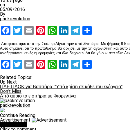
10 έτη ago
on
05/09/2016
By
paokrevolution
Facebook
Twitter
Email
Pinterest
WhatsApp
LinkedIn
Telegram
Μοιραστ
Αποφασίστηκε από την Σούπερ Λίγκα πριν από λίγη ώρα. Με ψήφους 9-5 απ
Αυτό σημαίνει ότι το πρωτάθλημα θα αρχίσει με την 3η αγωνιστική και αυτό
αναζητούνται κενές ημερομηνίες και όλα δείχνουν ότι θα γίνουν στα τέλη Δε
Facebook
Twitter
Email
Pinterest
WhatsApp
LinkedIn
Telegram
Μοιραστ
Related Topics:
Up Next
ΠΑΕ ΠΑΟΚ για Βασσάρα: “Υπό κρίση σε κάθε του ενέργεια”
Don't Miss
Από αύριο τα εισιτήρια με Φιορεντίνα
paokrevolution
Continue Reading
Advertisement
You may like
Click to comment