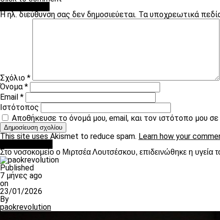
Leave a Reply
Η ηλ. διεύθυνση σας δεν δημοσιεύεται.
Τα υποχρεωτικά πεδί
Σχόλιο
*
Όνομα
*
Email
*
Ιστότοπος
Αποθήκευσε το όνομά μου, email, και τον ιστότοπο μου σ
This site uses Akismet to reduce spam.
Learn how your commen
Επικαιρότητα
Στο νοσοκομείο ο Μιρτσέα Λουτσέσκου, επιδεινώθηκε η υγεία τ
Published
7 μήνες ago
on
23/01/2026
By
paokrevolution