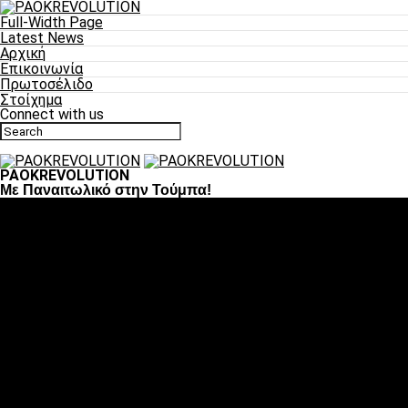
Full-Width Page
Latest News
Αρχική
Επικοινωνία
Πρωτοσέλιδο
Στοίχημα
Connect with us
PAOKREVOLUTION
Με Παναιτωλικό στην Τούμπα!
Ποδόσφαιρο
«Πλέον έχουμε αλλάξει σαν ομάδα, παίξαμε σαν ένα»
«Το πιο σημαντικό είναι η αυτοπεποίθηση των ποδοσφαιριστώ
«Πάμε να διεκδικήσουμε την οκτάδα»
«Είναι απόλαυση να παίζεις για τον κόσμο του ΠΑΟΚ»
«Θα τα δώσουμε όλα κόντρα στη Λιόν για την οκτάδα»
Μπάσκετ
Αλλαγή ώρας με Σπόρτινγκ και Μπιλμπάο