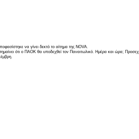
είτε
οφασίστηκε να γίνει δεκτό το αίτημα της NOVA.
 σημαίνει ότι ο ΠΑΟΚ θα υποδεχθεί τον Παναιτωλικό. Ημέρα και ώρα; Προσεχ
κέμβρη.
είτε