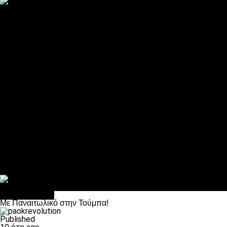
ΠΑΟΚ και τηλεοπτικά: αποκλειστικά απόφαση Σαββίδη
Αντίπαλοι
Νέα προβλήματα στην Μπέτις πριν την Τούμπα
Επίσημο «stop» στους φίλους του ΠΑΟΚ στο Αγρίνιο
Η Λιόν «σφυροκόπησε» τη Μονακό και πλησιάζει στο Champio
ΠΑΟΚ: Τι έκαναν οι αντίπαλοί του στο Europa League
Η Ριέκα διέκοψε την εγγραφή μελών ενόψει… ΠΑΟΚ
Διάφορα
Πέθανε ο μπαμπάς του Γιαννάκη, Λουκάς Μήλιος
ΣΦ ΠΑΟΚ Θύρα 4: Ανακοίνωσε οδική εκδρομή για τον αγώνα με
Κανείς δεν ξέχασε τα έξι αετόπουλα
Στο OPEN τα προκριματικά, στη NOVA τα του πρωταθλήματος
Σαν σήμερα: Οταν “έφυγε” ο Λόραντ
Επικαιρότητα
Με Παναιτωλικό στην Τούμπα!
Published