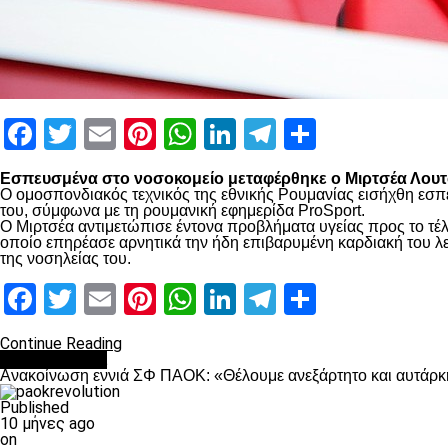
Facebook
Twitter
Email
Pinterest
WhatsApp
LinkedIn
Telegram
Μοιραστ
Εσπευσμένα στο νοσοκομείο μεταφέρθηκε ο Μιρτσέα Λουτσ
Ο ομοσπονδιακός τεχνικός της εθνικής Ρουμανίας εισήχθη εσπ
του, σύμφωνα με τη ρουμανική εφημερίδα ProSport.
Ο Μιρτσέα αντιμετώπισε έντονα προβλήματα υγείας προς το τέλ
οποίο επηρέασε αρνητικά την ήδη επιβαρυμένη καρδιακή του λει
της νοσηλείας του.
Facebook
Twitter
Email
Pinterest
WhatsApp
LinkedIn
Telegram
Μοιραστ
Continue Reading
Επικαιρότητα
Ανακοίνωση εννιά ΣΦ ΠΑΟΚ: «Θέλουμε ανεξάρτητο και αυτάρκη
Published
10 μήνες ago
on