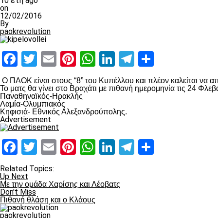
10 έτη ago
on
12/02/2016
By
paokrevolution
Facebook
Twitter
Email
Pinterest
WhatsApp
LinkedIn
Telegram
Μοιραστ
Ο ΠΑΟΚ είναι στους “8” του Κυπέλλου και πλέον καλείται να α
Το ματς θα γίνει στο Βραχάτι με πιθανή ημερομηνία τις 24 Φλεβ
Παναθηναϊκός-Ηρακλής
Λαμία-Ολυμπιακός
Κηφισιά- Εθνικός Αλεξανδρούπολης.
Advertisement
Facebook
Twitter
Email
Pinterest
WhatsApp
LinkedIn
Telegram
Μοιραστ
Related Topics:
Up Next
Με την ομάδα Χαρίσης και Λέοβατς
Don't Miss
Πιθανή θλάση και ο Κλάους
paokrevolution