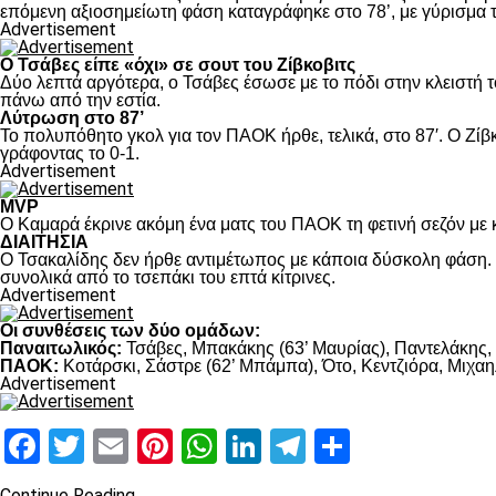
επόμενη αξιοσημείωτη φάση καταγράφηκε στο 78’, με γύρισμα τ
Advertisement
Ο Τσάβες είπε «όχι» σε σουτ του Ζίβκοβιτς
Δύο λεπτά αργότερα, ο Τσάβες έσωσε με το πόδι στην κλειστή τ
πάνω από την εστία.
Λύτρωση στο 87’
Το πολυπόθητο γκολ για τον ΠΑΟΚ ήρθε, τελικά, στο 87′. Ο Ζίβκ
γράφοντας το 0-1.
Advertisement
MVP
Ο Καμαρά έκρινε ακόμη ένα ματς του ΠΑΟΚ τη φετινή σεζόν με κ
ΔΙΑΙΤΗΣΙΑ
Ο Τσακαλίδης δεν ήρθε αντιμέτωπος με κάποια δύσκολη φάση. Κ
συνολικά από το τσεπάκι του επτά κίτρινες.
Advertisement
Οι συνθέσεις των δύο ομάδων:
Παναιτωλικός:
Τσάβες, Μπακάκης (63’ Μαυρίας), Παντελάκης, Μ
ΠΑΟΚ:
Κοτάρσκι, Σάστρε (62’ Μπάμπα), Ότο, Κεντζιόρα, Μιχαηλ
Advertisement
Facebook
Twitter
Email
Pinterest
WhatsApp
LinkedIn
Telegram
Μοιραστ
Continue Reading