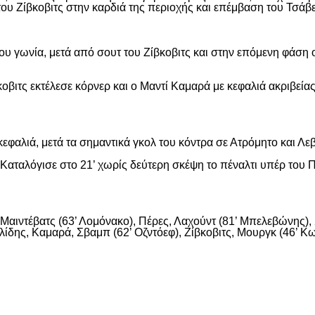
ου Ζίβκοβιτς στην καρδιά της περιοχής και επέμβαση του Τσάβ
ου γωνία, μετά από σουτ του Ζίβκοβιτς και στην επόμενη φάση ο
οβιτς εκτέλεσε κόρνερ και ο Μαντί Καμαρά με κεφαλιά ακριβείας
εφαλιά, μετά τα σημαντικά γκολ του κόντρα σε Ατρόμητο και Λε
αταλόγισε στο 21’ χωρίς δεύτερη σκέψη το πέναλτι υπέρ του Π
αιντέβατς (63’ Λομόνακο), Πέρες, Λαχούντ (81’ Μπελεβώνης), Σ
ίδης, Καμαρά, Σβαμπ (62’ Οζντόεφ), Ζίβκοβιτς, Μουργκ (46’ Κων
είτε