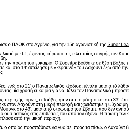
είτε
ισε ο ΠΑΟΚ στο Αγρίνιο, για την 15
η
αγωνιστική της
Super Lea
λικού με 0-1, έχοντας «ήρωα» της τελευταίας στιγμής τον Καμα
ίδη.
ασε την πρώτη του ευκαιρία. Ο Σορετίρε βρέθηκε σε θέση βολής
σε και στο 14′ απείλησε με «κεραυνό» του Λαχούντ έξω από την
τς
ς, ενώ στο 21’ ο Παναιτωλικός κέρδισε πέναλτι μετά από λάθος
νοντας μία χρυσή ευκαιρία για να βάλει τον Παναιτωλικό μπροστ
ς περιοχής, όμως, ο Τσάβες ήταν σε ετοιμότητα και στο 33′, έπε
ε στον Λαχούντ στη μικρή περιοχή και χρειάστηκε η ψύχραιμη 
Μουργκ στο 43′, μετά από στρώσιμο του Σβαμπ, που δεν ανησύ
ιο ουσιαστικός στις επιθέσεις του από τον άξονα. Η πρώτη τελι
ε πλασέ από την μικρή περιοχή.
, ο οποίος προσπάθησε να γυρίσει προς τα πίσω, ο Λαχούντ βγ