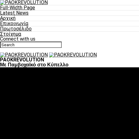
Full-Width Page
Latest News
Αρχική
Επικοινωνία
Πρωτοσέλιδο
Στοίχημα
Connect with us
PAOKREVOLUTION
Με Παμβοχαϊκό στο Κύπελλο
Ποδόσφαιρο
«Πλέον έχουμε αλλάξει σαν ομάδα, παίξαμε σαν ένα»
«Το πιο σημαντικό είναι η αυτοπεποίθηση των ποδοσφαιριστώ
«Πάμε να διεκδικήσουμε την οκτάδα»
«Είναι απόλαυση να παίζεις για τον κόσμο του ΠΑΟΚ»
«Θα τα δώσουμε όλα κόντρα στη Λιόν για την οκτάδα»
Μπάσκετ
Αλλαγή ώρας με Σπόρτινγκ και Μπιλμπάο