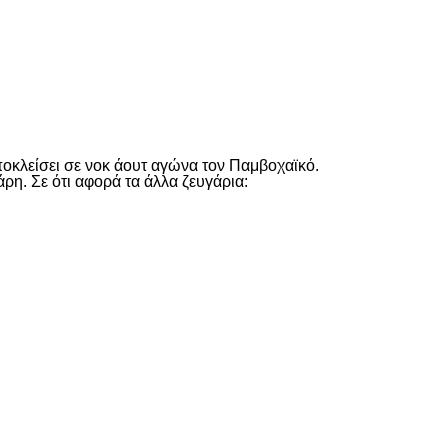
είτε
ποκλείσει σε νοκ άουτ αγώνα τον Παμβοχαϊκό.
άρη. Σε ότι αφορά τα άλλα ζευγάρια:
είτε