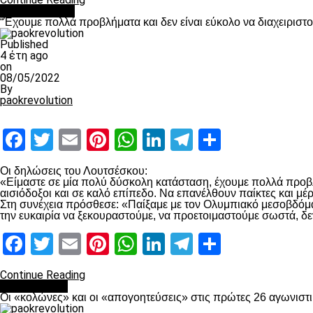
πρωτοσέλιδο
“Έχουμε πολλά προβλήματα και δεν είναι εύκολο να διαχειριστ
Published
4 έτη ago
on
08/05/2022
By
paokrevolution
Facebook
Twitter
Email
Pinterest
WhatsApp
LinkedIn
Telegram
Μοιραστ
Οι δηλώσεις του Λουτσέσκου:
«Είμαστε σε μία πολύ δύσκολη κατάσταση, έχουμε πολλά προβλή
αισιόδοξοι και σε καλό επίπεδο. Να επανέλθουν παίκτες και μ
Στη συνέχεια πρόσθεσε: «Παίξαμε με τον Ολυμπιακό μεσοβδόμαδα
την ευκαιρία να ξεκουραστούμε, να προετοιμαστούμε σωστά, δε
Facebook
Twitter
Email
Pinterest
WhatsApp
LinkedIn
Telegram
Μοιραστ
Continue Reading
Ποδόσφαιρο
Οι «κολώνες» και οι «απογοητεύσεις» στις πρώτες 26 αγωνιστι