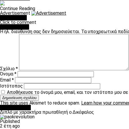
Continue Reading
Advertisement
You may like
Click to comment
Leave a Reply
Η ηλ. διεύθυνση σας δεν δημοσιεύεται.
Τα υποχρεωτικά πεδί
Σχόλιο
*
Όνομα
*
Email
*
Ιστότοπος
Αποθήκευσε το όνομά μου, email, και τον ιστότοπο μου σ
This site uses Akismet to reduce spam.
Learn how your commen
πρωτοσέλιδο
Διπλό με χαρακτήρα πρωταθλητή ο Δικέφαλος
Published
2 έτη ago