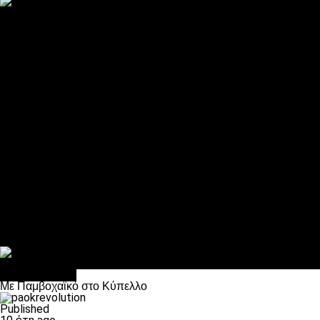
ΠΑΟΚ και τηλεοπτικά: αποκλειστικά απόφαση Σαββίδη
Αντίπαλοι
Νέα προβλήματα στην Μπέτις πριν την Τούμπα
Επίσημο «stop» στους φίλους του ΠΑΟΚ στο Αγρίνιο
Η Λιόν «σφυροκόπησε» τη Μονακό και πλησιάζει στο Champio
ΠΑΟΚ: Τι έκαναν οι αντίπαλοί του στο Europa League
Η Ριέκα διέκοψε την εγγραφή μελών ενόψει… ΠΑΟΚ
Διάφορα
Πέθανε ο μπαμπάς του Γιαννάκη, Λουκάς Μήλιος
ΣΦ ΠΑΟΚ Θύρα 4: Ανακοίνωσε οδική εκδρομή για τον αγώνα με
Κανείς δεν ξέχασε τα έξι αετόπουλα
Στο OPEN τα προκριματικά, στη NOVA τα του πρωταθλήματος
Σαν σήμερα: Οταν “έφυγε” ο Λόραντ
πρωτοσέλιδο
Με Παμβοχαϊκό στο Κύπελλο
Published