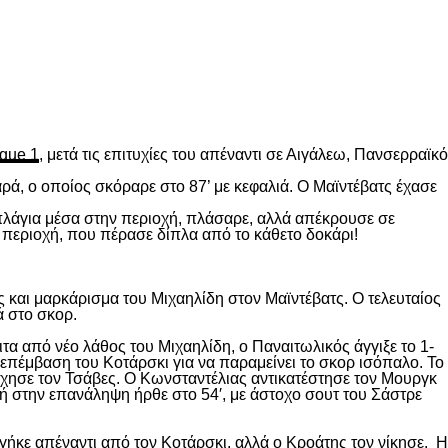
gue 1
, μετά τις επιτυχίες του απέναντι σε Αιγάλεω, Πανσερραϊκό
ρά, ο οποίος σκόραρε στο 87’ με κεφαλιά. Ο Μαϊντέβατς έχασε
 πλάγια μέσα στην περιοχή, πλάσαρε, αλλά απέκρουσε σε
 περιοχή, που πέρασε δίπλα από το κάθετο δοκάρι!
 και μαρκάρισμα του Μιχαηλίδη στον Μαϊντέβατς. Ο τελευταίος
ά στο σκορ.
ιτα από νέο λάθος του Μιχαηλίδη, ο Παναιτωλικός άγγιξε το 1-
επέμβαση του Κοτάρσκι για να παραμείνει το σκορ ισόπαλο. Το
χησε τον Τσάβες. Ο Κωνσταντέλιας αντικατέστησε τον Μουργκ
κή στην επανάληψη ήρθε στο 54′, με άστοχο σουτ του Σάστρε
ήκε απέναντι από τον Κοτάρσκι, αλλά ο Κροάτης τον νίκησε. Η