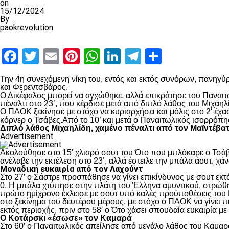
on
15/12/2024
By
paokrevolution
Facebook
Twitter
Email
Pinterest
WhatsApp
LinkedIn
Telegram
Μοιραστ
Την 4
η
συνεχόμενη νίκη του, εντός και εκτός συνόρων, πανηγύρ
και Φερεντσβάρος.
Ο Δικέφαλος μπορεί να αγχώθηκε, αλλά επικράτησε του Παναιτω
πέναλτι στο 23’, που κέρδισε μετά από διπλό λάθος του Μιχαηλ
Ο ΠΑΟΚ ξεκίνησε με στόχο να κυριαρχήσει και μόλις στο 2′ έχ
κόρνερ ο Τσάβες.Από το 10’ και μετά ο Παναιτωλικός ισορρόπη
Διπλό λάθος Μιχαηλίδη, χαμένο πέναλτι από τον Μαϊντέβα
Advertisement
Ακολούθησε στο 15′ χλιαρό σουτ του Ότο που μπλόκαρε ο Τσάβε
ανέλαβε την εκτέλεση στο 23’, αλλά έστειλε την μπάλα άουτ, χά
Μοναδική ευκαιρία από τον Λαχούντ
Στο 27′ ο Σάστρε προσπάθησε να γίνει επικίνδυνος με σουτ εκτό
0. Η μπάλα χτύπησε στην πλάτη του Έλληνα αμυντικού, στρώθηκ
πρώτο ημίχρονο έκλεισε με σουτ υπό καλές προϋποθέσεις του 
στο ξεκίνημα του δευτέρου μέρους, με στόχο ο ΠΑΟΚ να γίνει π
εκτός περιοχής, πριν στο 58′ ο Ότο χάσει σπουδαία ευκαιρία μ
Ο Κοτάρσκι «έσωσε» τον Καμαρά
Στο 60’ ο Παναιτωλικός απείλησε από μεγάλο λάθος του Καμαρά