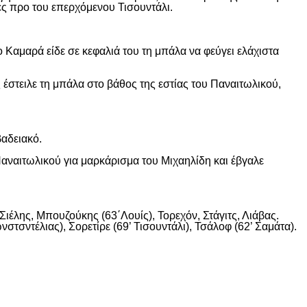
ες προ του επερχόμενου Τισουντάλι.
 Καμαρά είδε σε κεφαλιά του τη μπάλα να φεύγει ελάχιστα
 έστειλε τη μπάλα στο βάθος της εστίας του Παναιτωλικού,
βαδειακό.
αναιτωλικού για μαρκάρισμα του Μιχαηλίδη και έβγαλε
ιέλης, Μπουζούκης (63΄Λουίς), Τορεχόν, Στάγιτς, Λιάβας.
στσντέλιας), Σορετίρε (69’ Τισουντάλι), Τσάλοφ (62’ Σαμάτα).