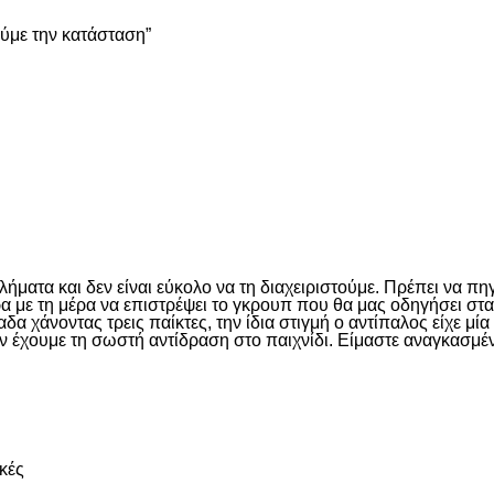
ούμε την κατάσταση”
είτε
ματα και δεν είναι εύκολο να τη διαχειριστούμε. Πρέπει να πη
έρα με τη μέρα να επιστρέψει το γκρουπ που θα μας οδηγήσει σ
 χάνοντας τρεις παίκτες, την ίδια στιγμή ο αντίπαλος είχε μί
ν έχουμε τη σωστή αντίδραση στο παιχνίδι. Είμαστε αναγκασμέν
είτε
κές