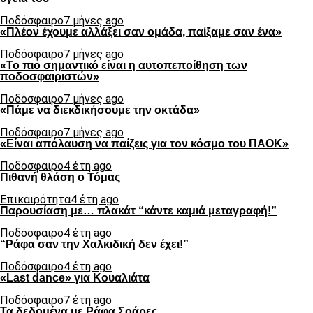
Ποδόσφαιρο
7 μήνες ago
«Πλέον έχουμε αλλάξει σαν ομάδα, παίξαμε σαν ένα»
Ποδόσφαιρο
7 μήνες ago
«Το πιο σημαντικό είναι η αυτοπεποίθηση των
ποδοσφαιριστών»
Ποδόσφαιρο
7 μήνες ago
«Πάμε να διεκδικήσουμε την οκτάδα»
Ποδόσφαιρο
7 μήνες ago
«Είναι απόλαυση να παίζεις για τον κόσμο του ΠΑΟΚ»
Ποδόσφαιρο
4 έτη ago
Πιθανή θλάση ο Τόμας
Επικαιρότητα
4 έτη ago
Παρουσίαση με… πλακάτ “κάντε καμιά μεταγραφή!”
Ποδόσφαιρο
4 έτη ago
“Ράφα σαν την Χαλκιδική δεν έχει!”
Ποδόσφαιρο
4 έτη ago
«Last dance» για Κουαλιάτα
Ποδόσφαιρο
7 έτη ago
Τα δεδομένα με Ράφα Σοάρες