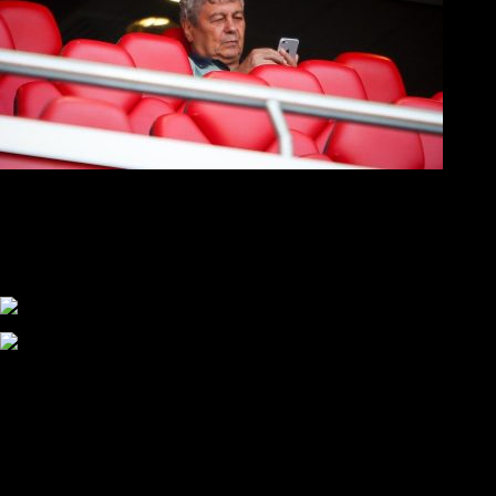
Στο νοσοκομείο ο Μιρτσέα Λουτσέσκου, επιδεινώθηκε η υγεία
του
Ανακοίνωση εννιά ΣΦ ΠΑΟΚ: «Θέλουμε ανεξάρτητο και
αυτάρκη ΑΣ, την καλύτερη λύση για την Τούμπα»
Συγκλονισμένος και ο Αντρέ με την απώλεια του Ζότα
Αναμένοντας την ανακοίνωση από τον Θανάση Κατσαρή
ΠΑΟΚ και τηλεοπτικά: αποκλειστικά απόφαση Σαββίδη
Αντίπαλοι
Νέα προβλήματα στην Μπέτις πριν την Τούμπα
Επίσημο «stop» στους φίλους του ΠΑΟΚ στο Αγρίνιο
Η Λιόν «σφυροκόπησε» τη Μονακό και πλησιάζει στο