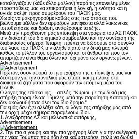
καταλαγιάζουν (κάθε άλλο μάλλον) παρά τις επανειλημμένες
προσπάθειες μας να επικρατήσει η λογική, η ενότητα και η
υγιείς σκέψη προς συμφέρουν του ΠΑΟΚ μας.
Χωρίς να μακρηγορούμε καθώς στις περιστάσεις που
βιώνουμε μάλλον δεν αρμόζουν μανιφέστα αλλά λακωνικές
τοποθετήσεις και δράση, αναφέρουμε τα εξής.
Μετά την προχθεσινή μας επίσκεψη στα γραφεία του ΑΣ ΠΑΟΚ,
την διακοπή του διοικητικού συμβουλίου και την συνέχιση της
διαδικασίας σήμερα Τέταρτη, πρέπει να δώσουμε στο σύνολο
του λαού του ΠΑΟΚ την αλήθεια από την δικιά μας πλευρά
καθώς το μέλλον του οργανισμού και οι άνθρωποι που τον
απαρτίζουν είναι θέμα όλων και όχι μόνο των οργανωμένων.
Advertisement
Πρώτον, όσον αφορά το περιεχόμενο της επίσκεψης μας και
δεύτερον για την συνολική μας στάση και εμπλοκή στα
διοικητικά ζητήματα που αφορούν την επόμενη μέρα του
ΠΑΟΚ.
Ο λόγος της επίσκεψης… απλός, “Κύριοι, με την δικιά μας
στήριξη παραμείνατε 15μελες μετά την παραίτηση Κατσαρή και
δεν ακολουθήσατε όλοι τον ίδιο δρόμο.”
Για εμάς δεν έχει αλλάξει κάτι, οι λόγοι της στήριξης μας από
την αρχή μέχρι σήμερα παραμένουν ίδιοι.
1. Ανεξάρτητος ΑΣ και μελλοντικά αυτάρκης,
Advertisement
2. Την πιο σίγουρη και την πιο γρήγορη λύση για την ανέγερση
της νέας Τούμπας που ήδη έχει καθυστερήσει πολύ να δωθεί