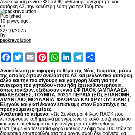
Ανακοίνωση εννιά ΣΦ ΠΑΟΚ: «Θέλουμε ανεξάρτητο και
αυτάρκη ΑΣ, την καλύτερη λύση για την Τούμπα»
Published
10 μήνες ago
on
22/10/2025
By
paokrevolution
Facebook
Twitter
Email
Pinterest
WhatsApp
LinkedIn
Telegram
Μοιραστ
Ανακοίνωση με αφορμή το θέμα της Νέας Τούμπας, μέσω
της οποίας ζητούν ανεξάρτητο ΑΣ και μελλοντικά αυτάρκη,
αλλά και την πιο σίγουρη και γρήγορη λύση για την
ανέγερση του γηπέδου «που ήδη έχει καθυστερήσει»,
όπως τονίζουν, εξέδωσαν εννιά ΣΦ ΠΑΟΚ (ΑΜΠΑΛΑΕΑ,
ΜΑΚΕΔΟΝΕΣ, ΤΟΥΜΠΑ, #031# ΠΕΡΑΙΑ (ΕΟ), ΕΠΑΝΟΜΗ,
ΑΜΥΝΤΑΙΟ, ΜΟΥΔΑΝΙΑ, ΦΛΩΡΙΝΑ ΚΑΙ ΧΡΥΣΟΥΠΟΛΗΣ).
Εξηγούν και γιατί έκαναν επίσκεψη στον Ερασιτέχνη τις
προηγούμενες ημέρες.
Αναλυτικά το κείμενο:
«Ως Σύνδεσμοι Φίλων ΠΑΟΚ που
λειτουργούμε καθημερινά με γνώμωνα το καλό του Δικεφάλου
και μόνο, αισθανόμαστε την ανάγκη να τοποθετηθούμε
(ελπίζουμε για τελευταία φορά) καθώς εν όψη των 100 ετών τα
διοικητικά εσωπροβλήματα του οργανισμού δεν φαίνεται να