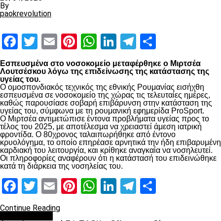
By
paokrevolution
Facebook
Twitter
Email
Pinterest
WhatsApp
LinkedIn
Telegram
Μοιραστ
Εσπευσμένα στο νοσοκομείο μεταφέρθηκε ο Μιρτσέα
Λουτσέσκου λόγω της επιδείνωσης της κατάστασης της
υγείας του.
Ο ομοσπονδιακός τεχνικός της εθνικής Ρουμανίας εισήχθη
εσπευσμένα σε νοσοκομείο της χώρας τις τελευταίες ημέρες,
καθώς παρουσίασε σοβαρή επιβάρυνση στην κατάσταση της
υγείας του, σύμφωνα με τη ρουμανική εφημερίδα ProSport.
Ο Μιρτσέα αντιμετώπισε έντονα προβλήματα υγείας προς το
τέλος του 2025, με αποτέλεσμα να χρειαστεί άμεση ιατρική
φροντίδα. Ο 80χρονος ταλαιπωρήθηκε από έντονο
κρυολόγημα, το οποίο επηρέασε αρνητικά την ήδη επιβαρυμένη
καρδιακή του λειτουργία, και κρίθηκε αναγκαία να νοσηλευτεί.
Οι πληροφορίες αναφέρουν ότι η κατάστασή του επιδεινώθηκε
κατά τη διάρκεια της νοσηλείας του.
Facebook
Twitter
Email
Pinterest
WhatsApp
LinkedIn
Telegram
Μοιραστ
Continue Reading
Επικαιρότητα