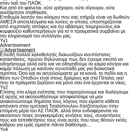
στον λαό του ΠΑΟΚ.
Και από ότι φαίνεται, ούτε γρήγοροι, ούτε σίγουροι, ούτε
ανεξάρτητοι σταθήκατε.
Επιθυμία λοιπόν του κόσμου που σας στήριξε είναι να δωθούν
ΑΜΕΣΑ αποτελέσματα και λύσεις οι οποίες υποστηρίζονται
από συμπαγής απόψεις και όχι αβάσιμες τεκμηριώσεις και
κομφούζιο καθυστερήσεων για το τι πραγματικά συμβαίνει με
την κληρονομιά του συλλόγου μας.
Υγ1
Advertisement
Επειδή πολλοί καλοθελητές διαιωνίζουν ανυπόστατες
καταστάσεις, πρώτοι δηλώνουμε πως δεν έχουμε σκοπό να
οδηγήσουμε αλλά ούτε και να οδηγηθούμε σε καμία κόντρα και
καμία πόλωση με κανέναν συνοπαδό μας για διοικητικά
τερτίπια. Όσο και αν ασχολούμαστε με τα κοινά, το πεδίο και η
θέση των Οπαδών είναι στους δρόμους και στα Πέταλα, εκεί
που τα πράγματα ζορίζουν και μόνο σαν ένα έρχονται οι νίκες.
Υγ2
Επίσης στο κλίμα ενότητας που παροτρύνουμε και διαλέγουμε
εξ αρχής να ακολουθήσουμε αποφασίσαμε να μην
ανακοινώσουμε δημόσια τους λόγους που είμαστε κάθετα
απέναντι στην εμπλοκή Τσαλόπουλου-Χατζόπουλου στην
επόμενη μέρα του ΑΣ ΠΑΟΚ, αλλά όσοι ενδιαφέρονται να
ακούσουν ποιες συγκεκριμένες κινήσεις τους, συναντήσεις
τους και τοποθετήσεις τους είναι αυτές που τους θέτουν εκτός
κάδρου για εμάς είμαστε πάντα διαθέσιμοι…
Υγ4