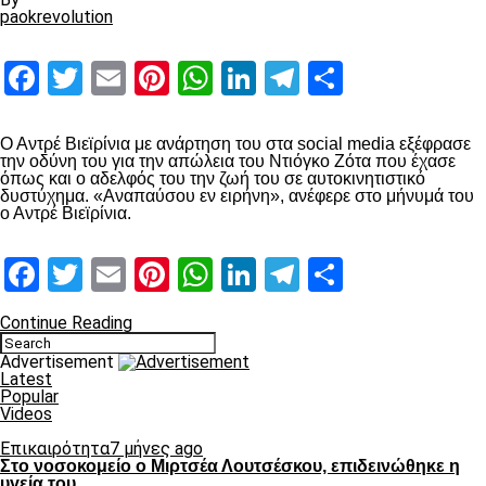
paokrevolution
Facebook
Twitter
Email
Pinterest
WhatsApp
LinkedIn
Telegram
Μοιραστ
Ο Αντρέ Βιεϊρίνια με ανάρτηση του στα social media εξέφρασε
την οδύνη του για την απώλεια του Ντιόγκο Ζότα που έχασε
όπως και ο αδελφός του την ζωή του σε αυτοκινητιστικό
δυστύχημα. «Αναπαύσου εν ειρήνη», ανέφερε στο μήνυμά του
ο Αντρέ Βιεϊρίνια.
Facebook
Twitter
Email
Pinterest
WhatsApp
LinkedIn
Telegram
Μοιραστ
Continue Reading
Advertisement
Latest
Popular
Videos
Επικαιρότητα
7 μήνες ago
Στο νοσοκομείο ο Μιρτσέα Λουτσέσκου, επιδεινώθηκε η
υγεία του