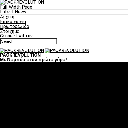
Full-Width Page
Latest News
Αρχική
Επικοινωνία
Πρωτοσέλιδο
Στοίχημα
Connect with us
PAOKREVOLUTION
Με Νομπόα στον πρώτο γύρο!
Ποδόσφαιρο
«Πλέον έχουμε αλλάξει σαν ομάδα, παίξαμε σαν ένα»
«Το πιο σημαντικό είναι η αυτοπεποίθηση των
ποδοσφαιριστών»
«Πάμε να διεκδικήσουμε την οκτάδα»
«Είναι απόλαυση να παίζεις για τον κόσμο του ΠΑΟΚ»
«Θα τα δώσουμε όλα κόντρα στη Λιόν για την οκτάδα»
Μπάσκετ