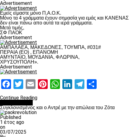
Advertisement
Εμείς είμαστε μόνο Π.Α.Ο.Κ.
Μόνο τα 4 γράμματα έχουν σημασία για εμάς και ΚΑΝΕΝΑΣ
δεν είναι πάνω απο αυτά τα ιερά γράμματα.
Μετά τιμής,
ΣΦ ΠΑΟΚ
Advertisement
ΑΜΠΑΛΑΕΑ, ΜΑΚΕΔΟΝΕΣ, ΤΟΥΜΠΑ, #031#
ΠΕΡΑΙΑ (ΕΟ) , ΕΠΑΝΟΜΗ
ΑΜΥΝΤΑΙΟ, ΜΟΥΔΑΝΙΑ, ΦΛΩΡΙΝΑ,
ΧΡΥΣΟΥΠΟΛΗ».
Advertisement
Facebook
Twitter
Email
Pinterest
WhatsApp
LinkedIn
Telegram
Μοιραστ
Continue Reading
Επικαιρότητα
Συγκλονισμένος και ο Αντρέ με την απώλεια του Ζότα
Published
1 έτος ago
on
03/07/2025
By