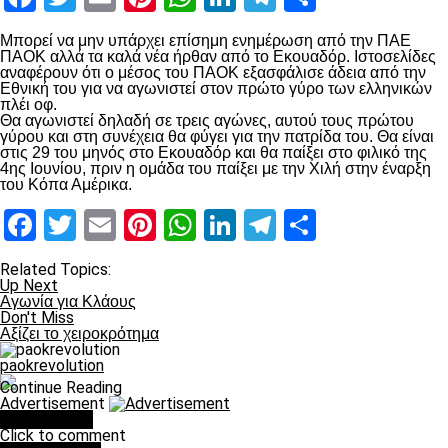
Μπορεί να μην υπάρχει επίσημη ενημέρωση από την ΠΑΕ
ΠΑΟΚ αλλά τα καλά νέα ήρθαν από το Εκουαδόρ. Ιστοσελίδες
αναφέρουν ότι ο μέσος του ΠΑΟΚ εξασφάλισε άδεια από την
Εθνική του για να αγωνιστεί στον πρώτο γύρο των ελληνικών
πλέι οφ.
Θα αγωνιστεί δηλαδή σε τρεις αγώνες, αυτού τους πρώτου
γύρου και στη συνέχεια θα φύγει για την πατρίδα του. Θα είναι
στις 29 του μηνός στο Εκουαδόρ και θα παίξει στο φιλικό της
4ης Ιουνίου, πριν η ομάδα του παίξει με την Χιλή στην έναρξη
του Κόπα Αμέρικα.
Facebook
Twitter
Email
Pinterest
WhatsApp
LinkedIn
Telegram
Μοιραστ
Related Topics:
Up Next
Αγωνία για Κλάους
Don't Miss
Αξίζει το χειροκρότημα
paokrevolution
Continue Reading
Advertisement
You may like
Click to comment