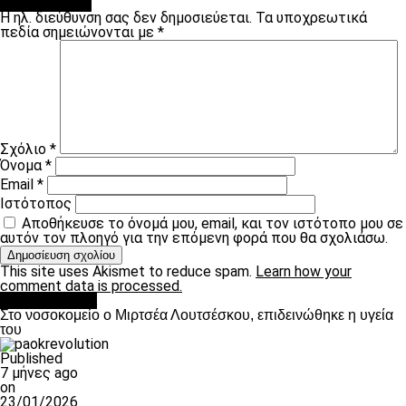
Leave a Reply
Η ηλ. διεύθυνση σας δεν δημοσιεύεται.
Τα υποχρεωτικά
πεδία σημειώνονται με
*
Σχόλιο
*
Όνομα
*
Email
*
Ιστότοπος
Αποθήκευσε το όνομά μου, email, και τον ιστότοπο μου σε
αυτόν τον πλοηγό για την επόμενη φορά που θα σχολιάσω.
This site uses Akismet to reduce spam.
Learn how your
comment data is processed.
Επικαιρότητα
Στο νοσοκομείο ο Μιρτσέα Λουτσέσκου, επιδεινώθηκε η υγεία
του
Published
7 μήνες ago
on
23/01/2026