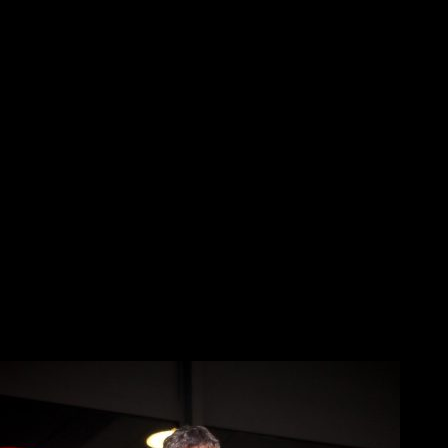
Αλλαγή ώρας με Σπόρτινγκ και Μπιλμπάο
Μπάσκετ-Final 8 στο Κύπελλο: Πού και πότε θα γίνει
«Συγχαρητήρια στην ομάδα για την προσπάθεια και ένα μεγάλο
ευχαριστώ στους φιλάθλους του ΠΑΟΚ»
Ομιλία στήριξης από Μυστακίδη στα αποδυτήρια του ΠΑΟΚ
«Μας δίνει μεγάλη υποστήριξη η ομιλία του κ. Μυστακίδη, που
είδε τους παίκτες να παλεύουν για τον ΠΑΟΚ»
Βόλλεϋ
«Άλμα» πρόκρισης για την οκτάδα από τον ΠΑΟΚ
Νίκησε κούραση και ταλαιπωρία και πέρασε από την Σύρο!
«Εμφανιστήκαμε σοβαροί και συγκεντρωμένοι από την αρχή»
«Πέταξε» για τους «16» του CEV Challenge Cup
«Δώσαμε το 100%, ήταν σπουδαίος αγώνας»
Επικαιρότητα