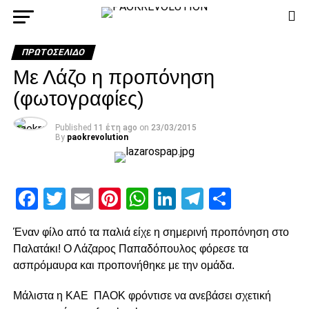
ΠΡΩΤΟΣΈΛΙΔΟ
Με Λάζο η προπόνηση
(φωτογραφίες)
Published
11 έτη ago
on
23/03/2015
By
paokrevolution
Facebook
Twitter
Email
Pinterest
WhatsApp
LinkedIn
Telegram
Μοιρασ
Έναν φίλο από τα παλιά είχε η σημερινή προπόνηση στο
Παλατάκι! Ο Λάζαρος Παπαδόπουλος φόρεσε τα
ασπρόμαυρα και προπονήθηκε με την ομάδα.
Μάλιστα η ΚΑΕ ΠΑΟΚ φρόντισε να ανεβάσει σχετική