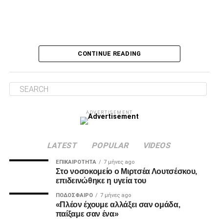
Ο Τσάβες είπε «όχι» σε σουτ του Ζίβκοβιτς
Δύο λεπτά αργότερα, ο Τσάβες έσωσε με το πόδι στην
CONTINUE READING
κλειστή του γωνία, μετά από σουτ του Ζίβκοβιτς και στην
επόμενη φάση ο Καμαρά είδε σε κεφαλιά του τη μπάλα να
φεύγει ελάχιστα πάνω από την εστία.
Λύτρωση στο 87’
ADVERTISEMENT
Το πολυπόθητο γκολ για τον ΠΑΟΚ ήρθε, τελικά, στο 87′.
Ο Ζίβκοβιτς εκτέλεσε κόρνερ και ο Μαντί Καμαρά με
κεφαλιά ακριβείας έστειλε τη μπάλα στο βάθος της εστίας
LATEST
POPULAR
VIDEOS
του Παναιτωλικού, γράφοντας το 0-1.
ΕΠΙΚΑΙΡΌΤΗΤΑ
7 μήνες ago
Στο νοσοκομείο ο Μιρτσέα Λουτσέσκου,
επιδεινώθηκε η υγεία του
ADVERTISEMENT
ΠΟΔΌΣΦΑΙΡΟ
7 μήνες ago
«Πλέον έχουμε αλλάξει σαν ομάδα,
παίξαμε σαν ένα»