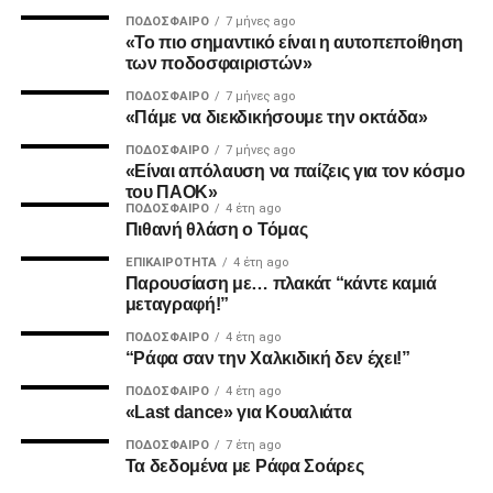
ΠΟΔΌΣΦΑΙΡΟ
7 μήνες ago
MVP
«Το πιο σημαντικό είναι η αυτοπεποίθηση
των ποδοσφαιριστών»
Ο Καμαρά έκρινε ακόμη ένα ματς του ΠΑΟΚ τη φετινή
ΠΟΔΌΣΦΑΙΡΟ
7 μήνες ago
σεζόν με κεφαλιά, μετά τα σημαντικά γκολ του κόντρα σε
«Πάμε να διεκδικήσουμε την οκτάδα»
Ατρόμητο και Λεβαδειακό.
ΠΟΔΌΣΦΑΙΡΟ
7 μήνες ago
«Είναι απόλαυση να παίζεις για τον κόσμο
ΔΙΑΙΤΗΣΙΑ
του ΠΑΟΚ»
ΠΟΔΌΣΦΑΙΡΟ
4 έτη ago
Πιθανή θλάση ο Τόμας
Ο Τσακαλίδης δεν ήρθε αντιμέτωπος με κάποια δύσκολη
φάση. Καταλόγισε στο 21’ χωρίς δεύτερη σκέψη το
ΕΠΙΚΑΙΡΌΤΗΤΑ
4 έτη ago
Παρουσίαση με… πλακάτ “κάντε καμιά
πέναλτι υπέρ του Παναιτωλικού για μαρκάρισμα του
μεταγραφή!”
Μιχαηλίδη και έβγαλε συνολικά από το τσεπάκι του επτά
ΠΟΔΌΣΦΑΙΡΟ
4 έτη ago
κίτρινες.
“Ράφα σαν την Χαλκιδική δεν έχει!”
ΠΟΔΌΣΦΑΙΡΟ
4 έτη ago
«Last dance» για Κουαλιάτα
ADVERTISEMENT
ΠΟΔΌΣΦΑΙΡΟ
7 έτη ago
Τα δεδομένα με Ράφα Σοάρες