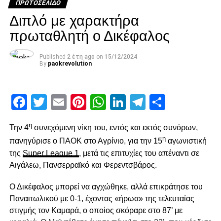
ΠΡΩΤΟΣΈΛΙΔΟ
Διπλό με χαρακτήρα
πρωταθλητή ο Δικέφαλος
Published
2 έτη ago
on
15/12/2024
By
paokrevolution
Facebook
Twitter
Email
Pinterest
WhatsApp
LinkedIn
Telegram
Μοιρασ
η
Την 4
συνεχόμενη νίκη του, εντός και εκτός συνόρων,
η
πανηγύρισε ο ΠΑΟΚ στο Αγρίνιο, για την 15
αγωνιστική
της
Super League 1
, μετά τις επιτυχίες του απέναντι σε
Αιγάλεω, Πανσερραϊκό και Φερεντσβάρος.
Facebook
Twitter
Email
Pinterest
WhatsApp
LinkedIn
Telegram
Μοιρασ
Ο Δικέφαλος μπορεί να αγχώθηκε, αλλά επικράτησε του
Παναιτωλικού με 0-1, έχοντας «ήρωα» της τελευταίας
RELATED TOPICS:
στιγμής τον Καμαρά, ο οποίος σκόραρε στο 87’ με