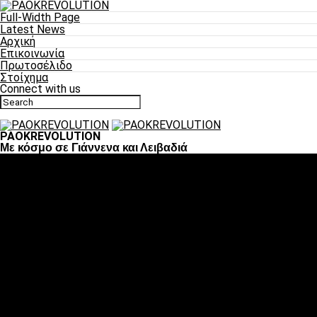
Full-Width Page
Latest News
Αρχική
Επικοινωνία
Πρωτοσέλιδο
Στοίχημα
Connect with us
PAOKREVOLUTION
Με κόσμο σε Γιάννενα και Λειβαδιά
Ποδόσφαιρο
«Πλέον έχουμε αλλάξει σαν ομάδα, παίξαμε σαν ένα»
«Το πιο σημαντικό είναι η αυτοπεποίθηση των ποδοσφαιριστώ
«Πάμε να διεκδικήσουμε την οκτάδα»
«Είναι απόλαυση να παίζεις για τον κόσμο του ΠΑΟΚ»
«Θα τα δώσουμε όλα κόντρα στη Λιόν για την οκτάδα»
Μπάσκετ
Αλλαγή ώρας με Σπόρτινγκ και Μπιλμπάο