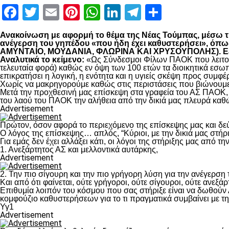
Facebook
Twitter
Email
Pinterest
WhatsApp
LinkedIn
Telegram
Μοιραστ
Ανακοίνωση με αφορμή το θέμα της Νέας Τούμπας, μέσω της
ανέγερση του γηπέδου «που ήδη έχει καθυστερήσει», 
ΑΜΥΝΤΑΙΟ, ΜΟΥΔΑΝΙΑ, ΦΛΩΡΙΝΑ ΚΑΙ ΧΡΥΣΟΥΠΟΛΗΣ). Εξηγο
Αναλυτικά το κείμενο:
«Ως Σύνδεσμοι Φίλων ΠΑΟΚ που λειτουρ
τελευταία φορά) καθώς εν όψη των 100 ετών τα διοικητικά εσω
επικρατήσει η λογική, η ενότητα και η υγιείς σκέψη προς συμ
Χωρίς να μακρηγορούμε καθώς στις περιστάσεις που βιώνουμε 
Μετά την προχθεσινή μας επίσκεψη στα γραφεία του ΑΣ ΠΑΟΚ, τ
του λαού του ΠΑΟΚ την αλήθεια από την δικιά μας πλευρά καθώ
Advertisement
Πρώτον, όσον αφορά το περιεχόμενο της επίσκεψης μας και δε
Ο λόγος της επίσκεψης… απλός, “Κύριοι, με την δικιά μας στήρ
Για εμάς δεν έχει αλλάξει κάτι, οι λόγοι της στήριξης μας από τ
1. Ανεξάρτητος ΑΣ και μελλοντικά αυτάρκης,
Advertisement
2. Την πιο σίγουρη και την πιο γρήγορη λύση για την ανέγερσ
Και από ότι φαίνεται, ούτε γρήγοροι, ούτε σίγουροι, ούτε ανεξάρ
Επιθυμία λοιπόν του κόσμου που σας στήριξε είναι να δωθούν
κομφούζιο καθυστερήσεων για το τι πραγματικά συμβαίνει με τ
Υγ1
Advertisement