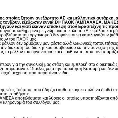
είτε
 οποίας ζητούν ανεξάρτητο ΑΣ και μελλοντικά αυτάρκη, αλ
όπως τονίζουν, εξέδωσαν εννιά ΣΦ ΠΑΟΚ (ΑΜΠΑΛΑΕΑ, ΜΑ
ύν και γιατί έκαναν επίσκεψη στον Ερασιτέχνη τις προ
γούμε καθημερινά με γνώμωνα το καλό του Δικεφάλου και μόνο
προβλήματα του οργανισμού δεν φαίνεται να καταλαγιάζουν (κά
φέρουν του ΠΑΟΚ μας.
μάλλον δεν αρμόζουν μανιφέστα αλλά λακωνικές τοποθετήσεις 
ην διακοπή του διοικητικού συμβουλίου και την συνέχιση της 
ς το μέλλον του οργανισμού και οι άνθρωποι που τον απαρτίζο
ύτερον για την συνολική μας στάση και εμπλοκή στα διοικητικ
ιξη παραμείνατε 15μελες μετά την παραίτηση Κατσαρή και δεν α
ην αρχή μέχρι σήμερα παραμένουν ίδιοι.
η της νέας Τούμπας που ήδη έχει καθυστερήσει πολύ να δωθεί σ
τητοι σταθήκατε.
 ΑΜΕΣΑ αποτελέσματα και λύσεις οι οποίες υποστηρίζονται από
ην κληρονομιά του συλλόγου μας.