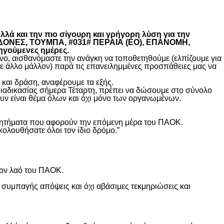
λά και την πιο σίγουρη και γρήγορη λύση για την
ΚΕΔΟΝΕΣ, ΤΟΥΜΠΑ, #031# ΠΕΡΑΙΑ (ΕΟ), ΕΠΑΝΟΜΗ,
ηγούμενες ημέρες.
, αισθανόμαστε την ανάγκη να τοποθετηθούμε (ελπίζουμε για
θε άλλο μάλλον) παρά τις επανειλημμένες προσπάθειες μας να
και δράση, αναφέρουμε τα εξής.
διαδικασίας σήμερα Τέταρτη, πρέπει να δώσουμε στο σύνολο
υν είναι θέμα όλων και όχι μόνο των οργανωμένων.
ά ζητήματα που αφορούν την επόμενη μέρα του ΠΑΟΚ.
κολουθήσατε όλοι τον ίδιο δρόμο.”
τον λαό του ΠΑΟΚ.
 συμπαγής απόψεις και όχι αβάσιμες τεκμηριώσεις και