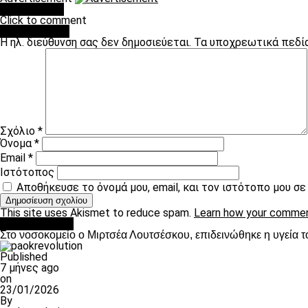
You may like
Click to comment
Leave a Reply
Η ηλ. διεύθυνση σας δεν δημοσιεύεται.
Τα υποχρεωτικά πεδί
Σχόλιο
*
Όνομα
*
Email
*
Ιστότοπος
Αποθήκευσε το όνομά μου, email, και τον ιστότοπο μου σ
This site uses Akismet to reduce spam.
Learn how your commen
Επικαιρότητα
Στο νοσοκομείο ο Μιρτσέα Λουτσέσκου, επιδεινώθηκε η υγεία τ
Published
7 μήνες ago
on
23/01/2026
By