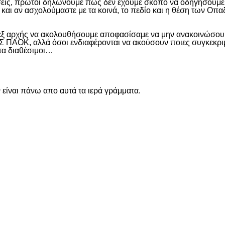
εις, πρώτοι δηλώνουμε πως δεν έχουμε σκοπό να οδηγήσουμε α
και αν ασχολούμαστε με τα κοινά, το πεδίο και η θέση των Οπα
 εξ αρχής να ακολουθήσουμε αποφασίσαμε να μην ανακοινώσουμ
ΑΟΚ, αλλά όσοι ενδιαφέρονται να ακούσουν ποιες συγκεκριμέν
ντα διαθέσιμοι…
είναι πάνω απο αυτά τα ιερά γράμματα.
είτε