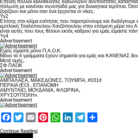
Επειδή πολλοί καλοθελητές διαιωνίζουν ανυπόστατες καταστάσ
πόλωση με κανέναν συνοπαδό μας για διοικητικά τερτίπια. Όσο 
ζορίζουν και μόνο σαν ένα έρχονται οι νίκες.
Υγ2
Επίσης στο κλίμα ενότητας που παροτρύνουμε και διαλέγουμε
εμπλοκή Τσαλόπουλου-Χατζόπουλου στην επόμενη μέρα του ΑΣ Π
είναι αυτές που τους θέτουν εκτός κάδρου για εμάς είμαστε πά
Υγ4
Advertisement
Εμείς είμαστε μόνο Π.Α.Ο.Κ.
Μόνο τα 4 γράμματα έχουν σημασία για εμάς και ΚΑΝΕΝΑΣ δεν 
Μετά τιμής,
ΣΦ ΠΑΟΚ
Advertisement
ΑΜΠΑΛΑΕΑ, ΜΑΚΕΔΟΝΕΣ, ΤΟΥΜΠΑ, #031#
ΠΕΡΑΙΑ (ΕΟ) , ΕΠΑΝΟΜΗ
ΑΜΥΝΤΑΙΟ, ΜΟΥΔΑΝΙΑ, ΦΛΩΡΙΝΑ,
ΧΡΥΣΟΥΠΟΛΗ».
Advertisement
Facebook
Twitter
Email
Pinterest
WhatsApp
LinkedIn
Telegram
Μοιραστ
Continue Reading
Επικαιρότητα