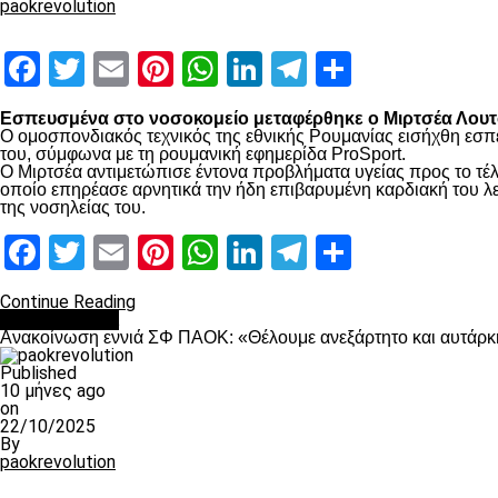
paokrevolution
Facebook
Twitter
Email
Pinterest
WhatsApp
LinkedIn
Telegram
Μοιραστ
Εσπευσμένα στο νοσοκομείο μεταφέρθηκε ο Μιρτσέα Λουτσ
Ο ομοσπονδιακός τεχνικός της εθνικής Ρουμανίας εισήχθη εσπ
του, σύμφωνα με τη ρουμανική εφημερίδα ProSport.
Ο Μιρτσέα αντιμετώπισε έντονα προβλήματα υγείας προς το τέλ
οποίο επηρέασε αρνητικά την ήδη επιβαρυμένη καρδιακή του λει
της νοσηλείας του.
Facebook
Twitter
Email
Pinterest
WhatsApp
LinkedIn
Telegram
Μοιραστ
Continue Reading
Επικαιρότητα
Ανακοίνωση εννιά ΣΦ ΠΑΟΚ: «Θέλουμε ανεξάρτητο και αυτάρκη
Published
10 μήνες ago
on
22/10/2025
By
paokrevolution