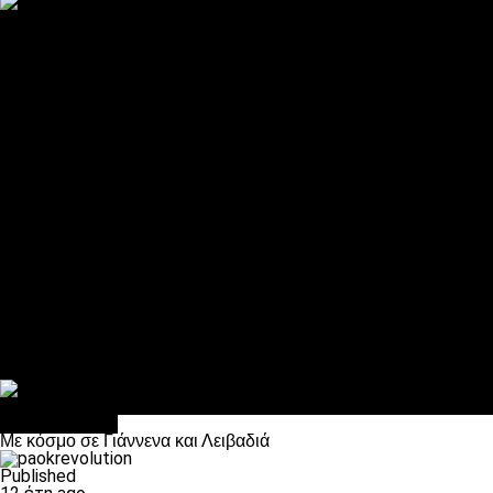
ΠΑΟΚ και τηλεοπτικά: αποκλειστικά απόφαση Σαββίδη
Αντίπαλοι
Νέα προβλήματα στην Μπέτις πριν την Τούμπα
Επίσημο «stop» στους φίλους του ΠΑΟΚ στο Αγρίνιο
Η Λιόν «σφυροκόπησε» τη Μονακό και πλησιάζει στο Champio
ΠΑΟΚ: Τι έκαναν οι αντίπαλοί του στο Europa League
Η Ριέκα διέκοψε την εγγραφή μελών ενόψει… ΠΑΟΚ
Διάφορα
Πέθανε ο μπαμπάς του Γιαννάκη, Λουκάς Μήλιος
ΣΦ ΠΑΟΚ Θύρα 4: Ανακοίνωσε οδική εκδρομή για τον αγώνα με
Κανείς δεν ξέχασε τα έξι αετόπουλα
Στο OPEN τα προκριματικά, στη NOVA τα του πρωταθλήματος
Σαν σήμερα: Οταν “έφυγε” ο Λόραντ
Επικαιρότητα
Με κόσμο σε Γιάννενα και Λειβαδιά
Published