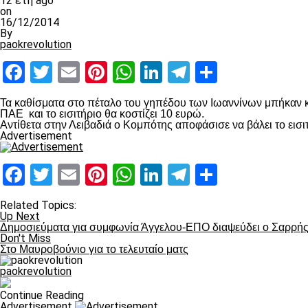
12 έτη ago
on
16/12/2014
By
paokrevolution
Facebook
Twitter
Email
Pinterest
WhatsApp
LinkedIn
Telegram
Μοιραστ
Τα καθίσματα στο πέταλο του γηπέδου των Ιωαννίνων μπήκαν κ
ΠΑΕ και το εισιτήριο θα κοστίζει 10 ευρώ.
Αντίθετα στην Λειβαδιά ο Κομπότης αποφάσισε να βάλει το εισιτ
Advertisement
Facebook
Twitter
Email
Pinterest
WhatsApp
LinkedIn
Telegram
Μοιραστ
Related Topics:
Up Next
Δημοσιεύματα για συμφωνία Άγγελου-ΕΠΟ διαψεύδει ο Σαρρή
Don't Miss
Στο Μαυροβούνιο για το τελευταίο ματς
paokrevolution
Continue Reading
Advertisement