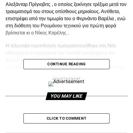
Αλεξάνταρ Πρίγιοβιτς , ο οποίος ξεκίνησε τρέξιμο μετά τον
τραυματισμό του στους οπίσθιους μηριαίους. Αντίθετα,
επιστρέφει από την τιμωρία του ο Φερνάντο Βαρέλα , ενώ
στη διάθεση του Ρουμάνου τεχνικού για πρώτη φορά
βρίσκεται κι ο Νίκος Καρέλης .
Η τελευταία προπόνηση πραγματοποιήθηκε στη Νέα
Μεσημβρία κι αφορούσε την τακτική προσέγγιση του
αγώνα και την εκμετάλλευση κι αντιμετώπιση των
CONTINUE READING
στημένων φάσεων. Οι 18 παίκτες που θα ταξιδέψουν για
το Ηράκλειο είναι οι:
ADVERTISEMENT
ADVERTISEMENT
YOU MAY LIKE
CLICK TO COMMENT
Ρέι , Πασχαλάκης , Τόσκα , Μάτος , Βιεϊρίνια , Βαρέλα ,
Κρέσπο , Σάκχοφ , Βέρνμπλουμ , Μαουρίσιο , Κάνιας ,