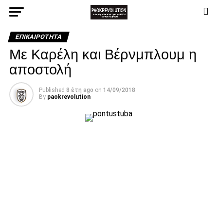
ΕΠΙΚΑΙΡΌΤΗΤΑ
Με Καρέλη και Βέρνμπλουμ η
αποστολή
Published
8 έτη ago
on
14/09/2018
By
paokrevolution