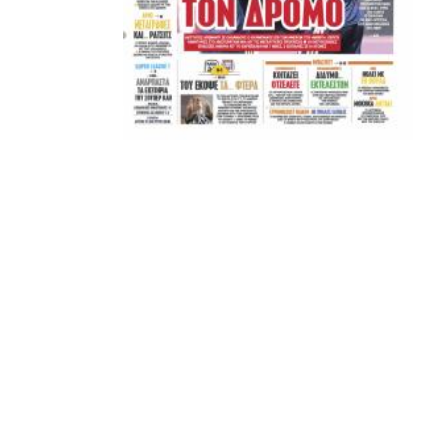
ΚΑΝΕΝΑΣ δεν είναι πάνω απο αυτά τα ιερά γράμματα.
Μετά τιμής,
ΣΦ ΠΑΟΚ
ADVERTISEMENT
ΑΜΠΑΛΑΕΑ, ΜΑΚΕΔΟΝΕΣ, ΤΟΥΜΠΑ, #031#
ΠΕΡΑΙΑ (ΕΟ) , ΕΠΑΝΟΜΗ
ΑΜΥΝΤΑΙΟ, ΜΟΥΔΑΝΙΑ, ΦΛΩΡΙΝΑ,
ΧΡΥΣΟΥΠΟΛΗ».