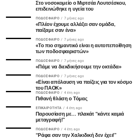
Στο νοσοκομείο ο Μιρτσέα Λουτσέσκου,
επιδεινώθηκε η υγεία του
ADVERTISEMENT
ΠΟΔΌΣΦΑΙΡΟ
7 μήνες ago
«Πλέον έχουμε αλλάξει σαν ομάδα,
παίξαμε σαν ένα»
ΠΟΔΌΣΦΑΙΡΟ
7 μήνες ago
2. Την πιο σίγουρη και την πιο γρήγορη λύση για την
«Το πιο σημαντικό είναι η αυτοπεποίθηση
των ποδοσφαιριστών»
ανέγερση της νέας Τούμπας που ήδη έχει καθυστερήσει
πολύ να δωθεί στον λαό του ΠΑΟΚ.
ΠΟΔΌΣΦΑΙΡΟ
7 μήνες ago
«Πάμε να διεκδικήσουμε την οκτάδα»
Και από ότι φαίνεται, ούτε γρήγοροι, ούτε σίγουροι, ούτε
ΠΟΔΌΣΦΑΙΡΟ
7 μήνες ago
ανεξάρτητοι σταθήκατε.
«Είναι απόλαυση να παίζεις για τον κόσμο
του ΠΑΟΚ»
ΠΟΔΌΣΦΑΙΡΟ
4 έτη ago
Επιθυμία λοιπόν του κόσμου που σας στήριξε είναι να
Πιθανή θλάση ο Τόμας
δωθούν ΑΜΕΣΑ αποτελέσματα και λύσεις οι οποίες
ΕΠΙΚΑΙΡΌΤΗΤΑ
4 έτη ago
υποστηρίζονται από συμπαγής απόψεις και όχι αβάσιμες
Παρουσίαση με… πλακάτ “κάντε καμιά
τεκμηριώσεις και κομφούζιο καθυστερήσεων για το τι
μεταγραφή!”
πραγματικά συμβαίνει με την κληρονομιά του συλλόγου
ΠΟΔΌΣΦΑΙΡΟ
4 έτη ago
μας.
“Ράφα σαν την Χαλκιδική δεν έχει!”