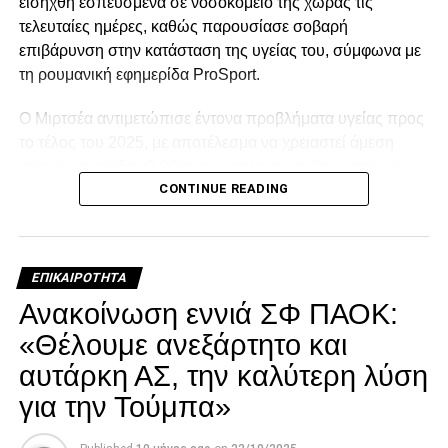
εισήχθη εσπευσμένα σε νοσοκομείο της χώρας τις
τελευταίες ημέρες, καθώς παρουσίασε σοβαρή
επιβάρυνση στην κατάσταση της υγείας του, σύμφωνα με
τη ρουμανική εφημερίδα ProSport.
Ο Μιρτσέα αντιμετώπισε έντονα προβλήματα υγείας προς
το τέλος του 2025, με αποτέλεσμα να χρειαστεί άμεση
ιατρική φροντίδα. Ο 80χρονος ταλαιπωρήθηκε από έντονο
CONTINUE READING
κρυολόγημα, το οποίο επηρέασε αρνητικά την ήδη
επιβαρυμένη καρδιακή του λειτουργία, και κρίθηκε
αναγκαία να νοσηλευτεί. Οι πληροφορίες αναφέρουν ότι η
κατάστασή του επιδεινώθηκε κατά τη διάρκεια της
ΕΠΙΚΑΙΡΌΤΗΤΑ
νοσηλείας του.
Ανακοίνωση εννιά ΣΦ ΠΑΟΚ:
Facebook
Twitter
Email
Pinterest
WhatsApp
LinkedIn
Telegram
Μοιρασ
«Θέλουμε ανεξάρτητο και
αυτάρκη ΑΣ, την καλύτερη λύση
για την Τούμπα»