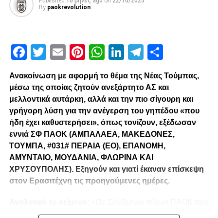
Published
10 μήνες ago
on
22/10/2025
By
paokrevolution
Facebook
Twitter
Email
Pinterest
WhatsApp
LinkedIn
Telegram
Μοιρασ
Ανακοίνωση με αφορμή το θέμα της Νέας Τούμπας,
μέσω της οποίας ζητούν ανεξάρτητο ΑΣ και
μελλοντικά αυτάρκη, αλλά και την πιο σίγουρη και
γρήγορη λύση για την ανέγερση του γηπέδου «που
ήδη έχει καθυστερήσει», όπως τονίζουν, εξέδωσαν
εννιά ΣΦ ΠΑΟΚ (ΑΜΠΑΛΑΕΑ, ΜΑΚΕΔΟΝΕΣ,
ΤΟΥΜΠΑ, #031# ΠΕΡΑΙΑ (ΕΟ), ΕΠΑΝΟΜΗ,
ΑΜΥΝΤΑΙΟ, ΜΟΥΔΑΝΙΑ, ΦΛΩΡΙΝΑ ΚΑΙ
ΧΡΥΣΟΥΠΟΛΗΣ). Εξηγούν και γιατί έκαναν επίσκεψη
στον Ερασιτέχνη τις προηγούμενες ημέρες.
Αναλυτικά το κείμενο:
«Ως Σύνδεσμοι Φίλων ΠΑΟΚ που
λειτουργούμε καθημερινά με γνώμωνα το καλό του