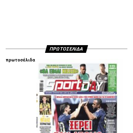
διαλέγουμε εξ αρχής να ακολουθήσουμε αποφασίσαμε να
μην ανακοινώσουμε δημόσια τους λόγους που είμαστε
κάθετα απέναντι στην εμπλοκή Τσαλόπουλου-
Χατζόπουλου στην επόμενη μέρα του ΑΣ ΠΑΟΚ, αλλά
όσοι ενδιαφέρονται να ακούσουν ποιες συγκεκριμένες
κινήσεις τους, συναντήσεις τους και τοποθετήσεις τους
είναι αυτές που τους θέτουν εκτός κάδρου για εμάς
ΠΡΩΤΟΣΕΛΙΔΑ
είμαστε πάντα διαθέσιμοι…
πρωτοσέλιδα
Υγ4
ADVERTISEMENT
Εμείς είμαστε μόνο Π.Α.Ο.Κ.
Μόνο τα 4 γράμματα έχουν σημασία για εμάς και