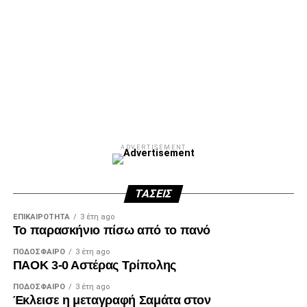
ADVERTISEMENT
Facebook
Twitter
Email
Pinterest
WhatsApp
LinkedIn
Telegram
Μοιρασ
ADVERTISEMENT
ΤΆΣΕΙΣ
ΕΠΙΚΑΙΡΌΤΗΤΑ
3 έτη ago
Το παρασκήνιο πίσω από το πανό
ΠΟΔΌΣΦΑΙΡΟ
3 έτη ago
ΠΑΟΚ 3-0 Αστέρας Τρίπολης
ΠΟΔΌΣΦΑΙΡΟ
3 έτη ago
Έκλεισε η μεταγραφή Σαμάτα στον