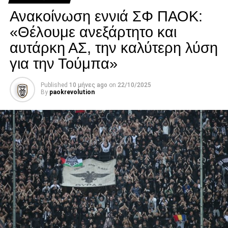
νοσηλείας του.
Ανακοίνωση εννιά ΣΦ ΠΑΟΚ:
Facebook
Twitter
Email
Pinterest
WhatsApp
LinkedIn
Telegram
Μοιρασ
«Θέλουμε ανεξάρτητο και
αυτάρκη ΑΣ, την καλύτερη λύση
για την Τούμπα»
Published
10 μήνες ago
on
22/10/2025
By
paokrevolution