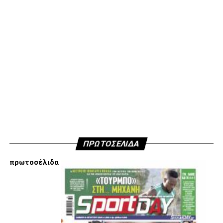
μην ανακοινώσουμε δημόσια τους λόγους που είμαστε
κάθετα απέναντι στην εμπλοκή Τσαλόπουλου-
Χατζόπουλου στην επόμενη μέρα του ΑΣ ΠΑΟΚ, αλλά
όσοι ενδιαφέρονται να ακούσουν ποιες συγκεκριμένες
κινήσεις τους, συναντήσεις τους και τοποθετήσεις τους
είναι αυτές που τους θέτουν εκτός κάδρου για εμάς
είμαστε πάντα διαθέσιμοι…
Υγ4
ADVERTISEMENT
ΠΡΩΤΟΣΕΛΙΔΑ
πρωτοσέλιδα
Εμείς είμαστε μόνο Π.Α.Ο.Κ.
Μόνο τα 4 γράμματα έχουν σημασία για εμάς και
ΚΑΝΕΝΑΣ δεν είναι πάνω απο αυτά τα ιερά γράμματα.