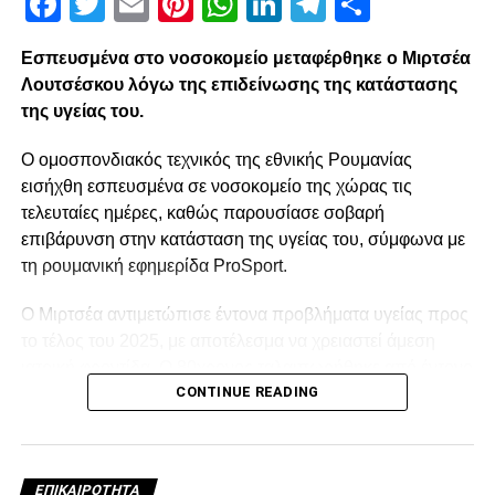
Facebook
Twitter
Email
Pinterest
WhatsApp
LinkedIn
Telegram
Μοιρασ
Εσπευσμένα στο νοσοκομείο μεταφέρθηκε ο Μιρτσέα
Λουτσέσκου λόγω της επιδείνωσης της κατάστασης
της υγείας του.
Ο ομοσπονδιακός τεχνικός της εθνικής Ρουμανίας
εισήχθη εσπευσμένα σε νοσοκομείο της χώρας τις
τελευταίες ημέρες, καθώς παρουσίασε σοβαρή
επιβάρυνση στην κατάσταση της υγείας του, σύμφωνα με
τη ρουμανική εφημερίδα ProSport.
Ο Μιρτσέα αντιμετώπισε έντονα προβλήματα υγείας προς
το τέλος του 2025, με αποτέλεσμα να χρειαστεί άμεση
ιατρική φροντίδα. Ο 80χρονος ταλαιπωρήθηκε από έντονο
CONTINUE READING
κρυολόγημα, το οποίο επηρέασε αρνητικά την ήδη
επιβαρυμένη καρδιακή του λειτουργία, και κρίθηκε
αναγκαία να νοσηλευτεί. Οι πληροφορίες αναφέρουν ότι η
κατάστασή του επιδεινώθηκε κατά τη διάρκεια της
ΕΠΙΚΑΙΡΌΤΗΤΑ