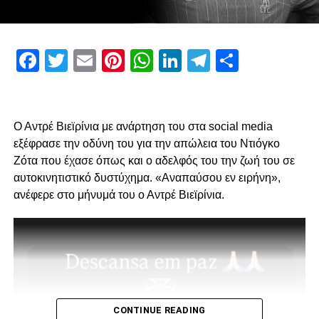
ADVERTISEMENT
Facebook
Twitter
Email
Pinterest
WhatsApp
LinkedIn
Telegram
Μοιρασ
Πρώτον, όσον αφορά το περιεχόμενο της επίσκεψης μας
και δεύτερον για την συνολική μας στάση και εμπλοκή στα
διοικητικά ζητήματα που αφορούν την επόμενη μέρα του
Ο Αντρέ Βιεϊρίνια με ανάρτηση του στα social media
ΠΑΟΚ.
εξέφρασε την οδύνη του για την απώλεια του Ντιόγκο
Ζότα που έχασε όπως και ο αδελφός του την ζωή του σε
Ο λόγος της επίσκεψης… απλός, “Κύριοι, με την δικιά μας
αυτοκινητιστικό δυστύχημα. «Αναπαύσου εν ειρήνη»,
στήριξη παραμείνατε 15μελες μετά την παραίτηση
ανέφερε στο μήνυμά του ο Αντρέ Βιεϊρίνια.
Κατσαρή και δεν ακολουθήσατε όλοι τον ίδιο δρόμο.”
Για εμάς δεν έχει αλλάξει κάτι, οι λόγοι της στήριξης μας
από την αρχή μέχρι σήμερα παραμένουν ίδιοι.
1. Ανεξάρτητος ΑΣ και μελλοντικά αυτάρκης,
CONTINUE READING