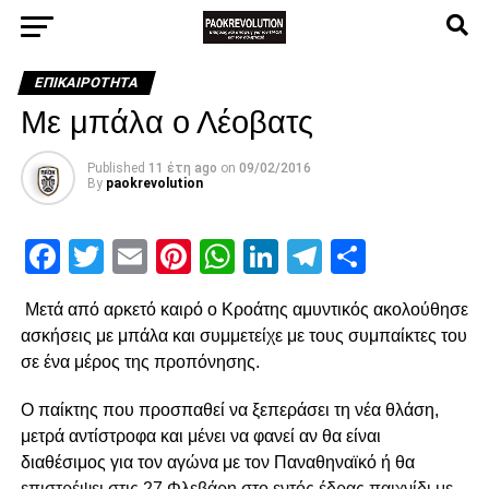
ΕΠΙΚΑΙΡΌΤΗΤΑ
Με μπάλα ο Λέοβατς
Published
11 έτη ago
on
09/02/2016
By
paokrevolution
Facebook
Twitter
Email
Pinterest
WhatsApp
LinkedIn
Telegram
Μοιρασ
Μετά από αρκετό καιρό ο Κροάτης αμυντικός ακολούθησε
ασκήσεις με μπάλα και συμμετείχε με τους συμπαίκτες του
σε ένα μέρος της προπόνησης.
Ο παίκτης που προσπαθεί να ξεπεράσει τη νέα θλάση,
μετρά αντίστροφα και μένει να φανεί αν θα είναι
διαθέσιμος για τον αγώνα με τον Παναθηναϊκό ή θα
επιστρέψει στις 27 Φλεβάρη στο εντός έδρας παιχνίδι με