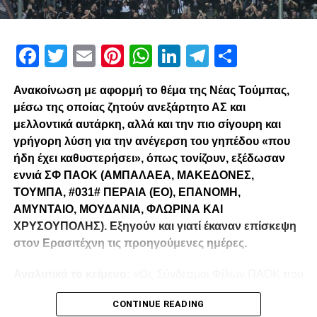
Facebook
Twitter
Email
Pinterest
WhatsApp
LinkedIn
Telegram
Μοιρασ
Ανακοίνωση με αφορμή το θέμα της Νέας Τούμπας,
μέσω της οποίας ζητούν ανεξάρτητο ΑΣ και
μελλοντικά αυτάρκη, αλλά και την πιο σίγουρη και
γρήγορη λύση για την ανέγερση του γηπέδου «που
ήδη έχει καθυστερήσει», όπως τονίζουν, εξέδωσαν
εννιά ΣΦ ΠΑΟΚ (ΑΜΠΑΛΑΕΑ, ΜΑΚΕΔΟΝΕΣ,
ΤΟΥΜΠΑ, #031# ΠΕΡΑΙΑ (ΕΟ), ΕΠΑΝΟΜΗ,
ΑΜΥΝΤΑΙΟ, ΜΟΥΔΑΝΙΑ, ΦΛΩΡΙΝΑ ΚΑΙ
ΧΡΥΣΟΥΠΟΛΗΣ). Εξηγούν και γιατί έκαναν επίσκεψη
στον Ερασιτέχνη τις προηγούμενες ημέρες.
Αναλυτικά το κείμενο:
«Ως Σύνδεσμοι Φίλων ΠΑΟΚ που
λειτουργούμε καθημερινά με γνώμωνα το καλό του
CONTINUE READING
Δικεφάλου και μόνο, αισθανόμαστε την ανάγκη να