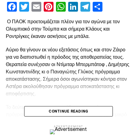
Facebook
Twitter
Email
Pinterest
WhatsApp
LinkedIn
Telegram
Μοιρασ
Ο ΠΑΟΚ προετοιμάζεται πλέον για τον αγώνα με τον
Ολυμπιακό στην Τούμπα και σήμερα Κλάους και
Ροντρίγκες έκαναν ασκήσεις με μπάλα.
Αύριο θα γίνουν εκ νέου εξετάσεις όπως και στον Ζάιρο
για να διαπιστωθεί η πρόοδος της αποθεραπείας τους.
Θεραπεία συνέχισαν οι Ντίμιταρ Μπερμπάτοφ , Δημήτρης
Κωνσταντινίδης κι ο Παναγιώτης Γλύκος πρόγραμμα
αποκατάστασης. Σήμερα όσοι αγωνίστηκαν κόντρα στον
Αστέρα ακολούθησαν πρόγραμμα αποκατάστασης κι
αποφόρτισης.
Το δεύτερο γκρουπ προπονήθηκε κανονικά με το
CONTINUE READING
πρόγραμμα να περιλαμβάνει παιχνίδια κατοχής σε μικρό
χώρο και ασκήσεις κυκλοφορίας της μπάλας.
ADVERTISEMENT