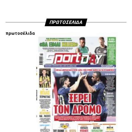
ADVERTISEMENT
ΠΡΩΤΟΣΕΛΙΔΑ
πρωτοσέλιδα
Εμείς είμαστε μόνο Π.Α.Ο.Κ.
Μόνο τα 4 γράμματα έχουν σημασία για εμάς και
ΚΑΝΕΝΑΣ δεν είναι πάνω απο αυτά τα ιερά γράμματα.
Μετά τιμής,
ΣΦ ΠΑΟΚ
ADVERTISEMENT