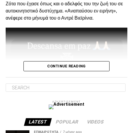
Ζότα που έχασε όπως και ο αδελφός του την ζωή του σε
Ο λόγος της επίσκεψης… απλός, “Κύριοι, με την δικιά μας
αυτοκινητιστικό δυστύχημα. «Αναπαύσου εν ειρήνη»,
στήριξη παραμείνατε 15μελες μετά την παραίτηση
ανέφερε στο μήνυμά του ο Αντρέ Βιεϊρίνια.
Κατσαρή και δεν ακολουθήσατε όλοι τον ίδιο δρόμο.”
Για εμάς δεν έχει αλλάξει κάτι, οι λόγοι της στήριξης μας
από την αρχή μέχρι σήμερα παραμένουν ίδιοι.
1. Ανεξάρτητος ΑΣ και μελλοντικά αυτάρκης,
CONTINUE READING
ADVERTISEMENT
ADVERTISEMENT
2. Την πιο σίγουρη και την πιο γρήγορη λύση για την
ανέγερση της νέας Τούμπας που ήδη έχει καθυστερήσει
πολύ να δωθεί στον λαό του ΠΑΟΚ.
LATEST
POPULAR
VIDEOS
Και από ότι φαίνεται, ούτε γρήγοροι, ούτε σίγουροι, ούτε
ΕΠΙΚΑΙΡΌΤΗΤΑ
7 μήνες ago