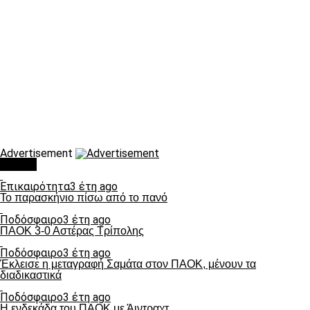
Advertisement
Τάσεις
Επικαιρότητα
3 έτη ago
Το παρασκήνιο πίσω από το πανό
Ποδόσφαιρο
3 έτη ago
ΠΑΟΚ 3-0 Αστέρας Τρίπολης
Ποδόσφαιρο
3 έτη ago
Έκλεισε η μεταγραφή Σαμάτα στον ΠΑΟΚ, μένουν τα
διαδικαστικά
Ποδόσφαιρο
3 έτη ago
Η ενδεκάδα του ΠΑΟΚ με Άιντραχτ