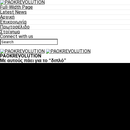
Full-Width Page
Latest News
Αρχική
Επικοινωνία
Πρωτοσέλιδο
Στοίχημα
Connect with us
PAOKREVOLUTION
Με αυτούς πάει για το “διπλό”
Ποδόσφαιρο
«Πλέον έχουμε αλλάξει σαν ομάδα, παίξαμε σαν ένα»
«Το πιο σημαντικό είναι η αυτοπεποίθηση των
ποδοσφαιριστών»
«Πάμε να διεκδικήσουμε την οκτάδα»
«Είναι απόλαυση να παίζεις για τον κόσμο του ΠΑΟΚ»
«Θα τα δώσουμε όλα κόντρα στη Λιόν για την οκτάδα»
Μπάσκετ