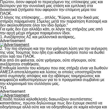
Πρώτον, όσον αφορά το περιεχόμενο της επίσκεψης μας και
δεύτερον για την συνολική μας στάση και εμπλοκή στα
διοικητικά ζητήματα που αφορούν την επόμενη μέρα του
ΠΑΟΚ.
Ο λόγος της επίσκεψης… απλός, “Κύριοι, με την δικιά μας
στήριξη παραμείνατε 15μελες μετά την παραίτηση Κατσαρή και
δεν ακολουθήσατε όλοι τον ίδιο δρόμο.”
Για εμάς δεν έχει αλλάξει κάτι, οι λόγοι της στήριξης μας από
την αρχή μέχρι σήμερα παραμένουν ίδιοι.
1. Ανεξάρτητος ΑΣ και μελλοντικά αυτάρκης,
Advertisement
2. Την πιο σίγουρη και την πιο γρήγορη λύση για την ανέγερση
της νέας Τούμπας που ήδη έχει καθυστερήσει πολύ να δωθεί
στον λαό του ΠΑΟΚ.
Και από ότι φαίνεται, ούτε γρήγοροι, ούτε σίγουροι, ούτε
ανεξάρτητοι σταθήκατε.
Επιθυμία λοιπόν του κόσμου που σας στήριξε είναι να δωθούν
ΑΜΕΣΑ αποτελέσματα και λύσεις οι οποίες υποστηρίζονται
από συμπαγής απόψεις και όχι αβάσιμες τεκμηριώσεις και
κομφούζιο καθυστερήσεων για το τι πραγματικά συμβαίνει με
την κληρονομιά του συλλόγου μας.
Υγ1
Advertisement
Επειδή πολλοί καλοθελητές διαιωνίζουν ανυπόστατες
καταστάσεις, πρώτοι δηλώνουμε πως δεν έχουμε σκοπό να
οδηγήσουμε αλλά ούτε και να οδηγηθούμε σε καμία κόντρα και