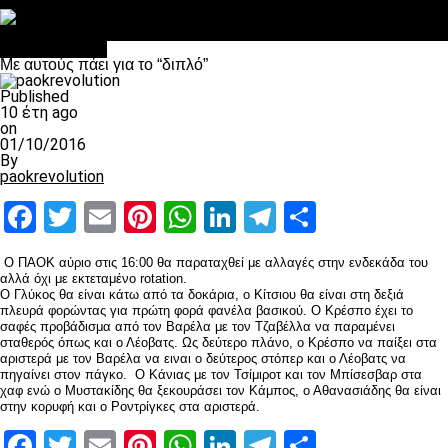
Στο OPEN τα προκριματικά, στη NOVA τα του πρωταθλήματος
Σαν σήμερα: Οταν “έφυγε” ο Λόραντ
Επικαιρότητα
Με αυτούς πάει για το “διπλό”
Published
10 έτη ago
on
01/10/2016
By
paokrevolution
Facebook
Twitter
Email
Pinterest
WhatsApp
LinkedIn
Telegram
Μοιραστ
Ο ΠΑΟΚ αύριο στις 16:00 θα παραταχθεί με αλλαγές στην ενδεκάδα του
αλλά όχι με εκτεταμένο rotation.
Ο Γλύκος θα είναι κάτω από τα δοκάρια, ο Κίτσιου θα είναι στη δεξιά
πλευρά φορώντας για πρώτη φορά φανέλα βασικού. Ο Κρέσπο έχει το
σαφές προβάδισμα από τον Βαρέλα με τον Τζαβέλλα να παραμένει
σταθερός όπως και ο Λέοβατς. Ως δεύτερο πλάνο, ο Κρέσπο να παίξει στα
αριστερά με τον Βαρέλα να ειναι ο δεύτερος στόπερ και ο Λέοβατς να
πηγαίνει στον πάγκο. Ο Κάνιας με τον Τσίμιροτ και τον Μπίσεσβαρ στα
χαφ ενώ ο Μυστακίδης θα ξεκουράσει τον Κάμπος, ο Αθανασιάδης θα είναι
στην κορυφή και ο Ροντρίγκες στα αριστερά.
Facebook
Twitter
Email
Pinterest
WhatsApp
LinkedIn
Telegram
Μοιραστ