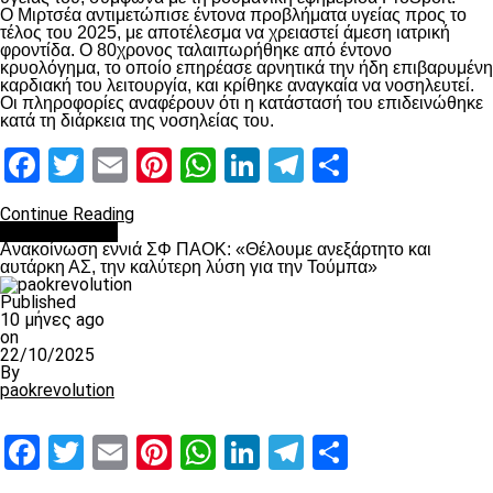
Ο Μιρτσέα αντιμετώπισε έντονα προβλήματα υγείας προς το
τέλος του 2025, με αποτέλεσμα να χρειαστεί άμεση ιατρική
φροντίδα. Ο 80χρονος ταλαιπωρήθηκε από έντονο
κρυολόγημα, το οποίο επηρέασε αρνητικά την ήδη επιβαρυμένη
καρδιακή του λειτουργία, και κρίθηκε αναγκαία να νοσηλευτεί.
Οι πληροφορίες αναφέρουν ότι η κατάστασή του επιδεινώθηκε
κατά τη διάρκεια της νοσηλείας του.
Facebook
Twitter
Email
Pinterest
WhatsApp
LinkedIn
Telegram
Μοιραστ
Continue Reading
Επικαιρότητα
Ανακοίνωση εννιά ΣΦ ΠΑΟΚ: «Θέλουμε ανεξάρτητο και
αυτάρκη ΑΣ, την καλύτερη λύση για την Τούμπα»
Published
10 μήνες ago
on
22/10/2025
By
paokrevolution
Facebook
Twitter
Email
Pinterest
WhatsApp
LinkedIn
Telegram
Μοιραστ