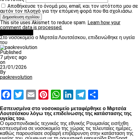
Αποθήκευσε το όνομά μου, email, και τον ιστότοπο μου σε
αυτόν τον πλοηγό για την επόμενη φορά που θα σχολιάσω.
This site uses Akismet to reduce spam.
Learn how your
comment data is processed.
Επικαιρότητα
Στο νοσοκομείο ο Μιρτσέα Λουτσέσκου, επιδεινώθηκε η υγεία
του
Published
7 μήνες ago
on
23/01/2026
By
paokrevolution
Facebook
Twitter
Email
Pinterest
WhatsApp
LinkedIn
Telegram
Μοιραστ
Εσπευσμένα στο νοσοκομείο μεταφέρθηκε ο Μιρτσέα
Λουτσέσκου λόγω της επιδείνωσης της κατάστασης της
υγείας του.
Ο ομοσπονδιακός τεχνικός της εθνικής Ρουμανίας εισήχθη
εσπευσμένα σε νοσοκομείο της χώρας τις τελευταίες ημέρες,
καθώς παρουσίασε σοβαρή επιβάρυνση στην κατάσταση της
υγείας του, σύμφωνα με τη ρουμανική εφημερίδα ProSport.