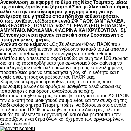
Ανακοίνωση με αφορμή το θέμα της Νέας Τούμπας, μέσω
της οποίας ζητούν ανεξάρτητο ΑΣ και μελλοντικά αυτάρκη,
αλλά και την πιο σίγουρη και γρήγορη λύση για την
ανέγερση του γηπέδου «που ήδη έχει καθυστερήσει»,
όπως τονίζουν, εξέδωσαν εννιά ΣΦ ΠΑΟΚ (ΑΜΠΑΛΑΕΑ,
ΜΑΚΕΔΟΝΕΣ, ΤΟΥΜΠΑ, #031# ΠΕΡΑΙΑ (ΕΟ), ΕΠΑΝΟΜΗ,
ΑΜΥΝΤΑΙΟ, ΜΟΥΔΑΝΙΑ, ΦΛΩΡΙΝΑ ΚΑΙ ΧΡΥΣΟΥΠΟΛΗΣ).
Εξηγούν και γιατί έκαναν επίσκεψη στον Ερασιτέχνη τις
προηγούμενες ημέρες.
Αναλυτικά το κείμενο:
«Ως Σύνδεσμοι Φίλων ΠΑΟΚ που
λειτουργούμε καθημερινά με γνώμωνα το καλό του Δικεφάλου
και μόνο, αισθανόμαστε την ανάγκη να τοποθετηθούμε
(ελπίζουμε για τελευταία φορά) καθώς εν όψη των 100 ετών τα
διοικητικά εσωπροβλήματα του οργανισμού δεν φαίνεται να
καταλαγιάζουν (κάθε άλλο μάλλον) παρά τις επανειλημμένες
προσπάθειες μας να επικρατήσει η λογική, η ενότητα και η
υγιείς σκέψη προς συμφέρουν του ΠΑΟΚ μας.
Χωρίς να μακρηγορούμε καθώς στις περιστάσεις που
βιώνουμε μάλλον δεν αρμόζουν μανιφέστα αλλά λακωνικές
τοποθετήσεις και δράση, αναφέρουμε τα εξής.
Μετά την προχθεσινή μας επίσκεψη στα γραφεία του ΑΣ ΠΑΟΚ,
την διακοπή του διοικητικού συμβουλίου και την συνέχιση της
διαδικασίας σήμερα Τέταρτη, πρέπει να δώσουμε στο σύνολο
του λαού του ΠΑΟΚ την αλήθεια από την δικιά μας πλευρά
καθώς το μέλλον του οργανισμού και οι άνθρωποι που τον
απαρτίζουν είναι θέμα όλων και όχι μόνο των οργανωμένων.
Advertisement