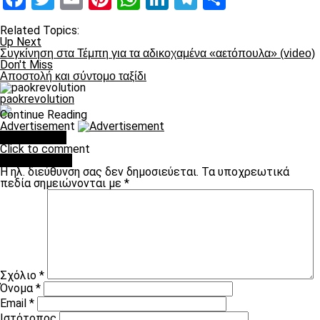
Related Topics:
Up Next
Συγκίνηση στα Τέμπη για τα αδικοχαμένα «αετόπουλα» (video)
Don't Miss
Αποστολή και σύντομο ταξίδι
paokrevolution
Continue Reading
Advertisement
You may like
Click to comment
Leave a Reply
Η ηλ. διεύθυνση σας δεν δημοσιεύεται.
Τα υποχρεωτικά
πεδία σημειώνονται με
*
Σχόλιο
*
Όνομα
*
Email
*
Ιστότοπος