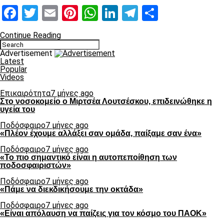
Facebook
Twitter
Email
Pinterest
WhatsApp
LinkedIn
Telegram
Μοιραστ
Continue Reading
Advertisement
Latest
Popular
Videos
Επικαιρότητα
7 μήνες ago
Στο νοσοκομείο ο Μιρτσέα Λουτσέσκου, επιδεινώθηκε η
υγεία του
Ποδόσφαιρο
7 μήνες ago
«Πλέον έχουμε αλλάξει σαν ομάδα, παίξαμε σαν ένα»
Ποδόσφαιρο
7 μήνες ago
«Το πιο σημαντικό είναι η αυτοπεποίθηση των
ποδοσφαιριστών»
Ποδόσφαιρο
7 μήνες ago
«Πάμε να διεκδικήσουμε την οκτάδα»
Ποδόσφαιρο
7 μήνες ago
«Είναι απόλαυση να παίζεις για τον κόσμο του ΠΑΟΚ»