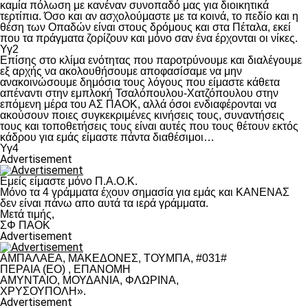
καμία πόλωση με κανέναν συνοπαδό μας για διοικητικά
τερτίπια. Όσο και αν ασχολούμαστε με τα κοινά, το πεδίο και η
θέση των Οπαδών είναι στους δρόμους και στα Πέταλα, εκεί
που τα πράγματα ζορίζουν και μόνο σαν ένα έρχονται οι νίκες.
Υγ2
Επίσης στο κλίμα ενότητας που παροτρύνουμε και διαλέγουμε
εξ αρχής να ακολουθήσουμε αποφασίσαμε να μην
ανακοινώσουμε δημόσια τους λόγους που είμαστε κάθετα
απέναντι στην εμπλοκή Τσαλόπουλου-Χατζόπουλου στην
επόμενη μέρα του ΑΣ ΠΑΟΚ, αλλά όσοι ενδιαφέρονται να
ακούσουν ποιες συγκεκριμένες κινήσεις τους, συναντήσεις
τους και τοποθετήσεις τους είναι αυτές που τους θέτουν εκτός
κάδρου για εμάς είμαστε πάντα διαθέσιμοι…
Υγ4
Advertisement
Εμείς είμαστε μόνο Π.Α.Ο.Κ.
Μόνο τα 4 γράμματα έχουν σημασία για εμάς και ΚΑΝΕΝΑΣ
δεν είναι πάνω απο αυτά τα ιερά γράμματα.
Μετά τιμής,
ΣΦ ΠΑΟΚ
Advertisement
ΑΜΠΑΛΑΕΑ, ΜΑΚΕΔΟΝΕΣ, ΤΟΥΜΠΑ, #031#
ΠΕΡΑΙΑ (ΕΟ) , ΕΠΑΝΟΜΗ
ΑΜΥΝΤΑΙΟ, ΜΟΥΔΑΝΙΑ, ΦΛΩΡΙΝΑ,
ΧΡΥΣΟΥΠΟΛΗ».
Advertisement