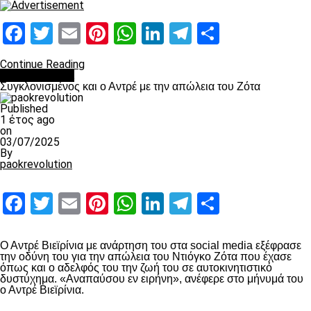
Facebook
Twitter
Email
Pinterest
WhatsApp
LinkedIn
Telegram
Μοιραστ
Continue Reading
Επικαιρότητα
Συγκλονισμένος και ο Αντρέ με την απώλεια του Ζότα
Published
1 έτος ago
on
03/07/2025
By
paokrevolution
Facebook
Twitter
Email
Pinterest
WhatsApp
LinkedIn
Telegram
Μοιραστ
Ο Αντρέ Βιεϊρίνια με ανάρτηση του στα social media εξέφρασε
την οδύνη του για την απώλεια του Ντιόγκο Ζότα που έχασε
όπως και ο αδελφός του την ζωή του σε αυτοκινητιστικό
δυστύχημα. «Αναπαύσου εν ειρήνη», ανέφερε στο μήνυμά του
ο Αντρέ Βιεϊρίνια.