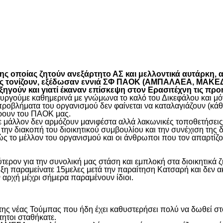
είτε
 οποίας ζητούν ανεξάρτητο ΑΣ και μελλοντικά αυτάρκη, αλ
όπως τονίζουν, εξέδωσαν εννιά ΣΦ ΠΑΟΚ (ΑΜΠΑΛΑΕΑ, ΜΑ
ύν και γιατί έκαναν επίσκεψη στον Ερασιτέχνη τις προ
γούμε καθημερινά με γνώμωνα το καλό του Δικεφάλου και μόνο
προβλήματα του οργανισμού δεν φαίνεται να καταλαγιάζουν (κά
φέρουν του ΠΑΟΚ μας.
μάλλον δεν αρμόζουν μανιφέστα αλλά λακωνικές τοποθετήσεις 
ην διακοπή του διοικητικού συμβουλίου και την συνέχιση της 
ς το μέλλον του οργανισμού και οι άνθρωποι που τον απαρτίζο
ύτερον για την συνολική μας στάση και εμπλοκή στα διοικητικ
ιξη παραμείνατε 15μελες μετά την παραίτηση Κατσαρή και δεν α
ην αρχή μέχρι σήμερα παραμένουν ίδιοι.
η της νέας Τούμπας που ήδη έχει καθυστερήσει πολύ να δωθεί σ
τητοι σταθήκατε.