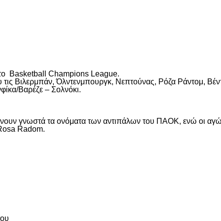
είτε
 το Basketball Champions League.
υ τις Βιλερμπάν, Όλντενμπουργκ, Νεπτούνας, Ρόζα Ράντομ, Βέν
φίκα/Βαρέζε – Σολνόκι.
α γίνουν γνωστά τα ονόματα των αντιπάλων του ΠΑΟΚ, ενώ οι αγ
η Rosa Radom.
είτε
του