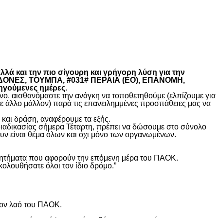
λά και την πιο σίγουρη και γρήγορη λύση για την
ΚΕΔΟΝΕΣ, ΤΟΥΜΠΑ, #031# ΠΕΡΑΙΑ (ΕΟ), ΕΠΑΝΟΜΗ,
ηγούμενες ημέρες.
, αισθανόμαστε την ανάγκη να τοποθετηθούμε (ελπίζουμε για
θε άλλο μάλλον) παρά τις επανειλημμένες προσπάθειες μας να
και δράση, αναφέρουμε τα εξής.
διαδικασίας σήμερα Τέταρτη, πρέπει να δώσουμε στο σύνολο
υν είναι θέμα όλων και όχι μόνο των οργανωμένων.
ά ζητήματα που αφορούν την επόμενη μέρα του ΠΑΟΚ.
κολουθήσατε όλοι τον ίδιο δρόμο.”
τον λαό του ΠΑΟΚ.