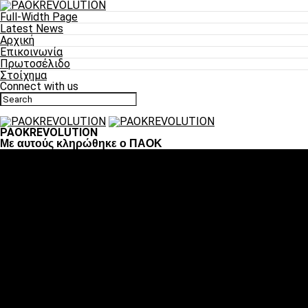
Full-Width Page
Latest News
Αρχική
Επικοινωνία
Πρωτοσέλιδο
Στοίχημα
Connect with us
PAOKREVOLUTION
Με αυτούς κληρώθηκε ο ΠΑΟΚ
Ποδόσφαιρο
«Πλέον έχουμε αλλάξει σαν ομάδα, παίξαμε σαν ένα»
«Το πιο σημαντικό είναι η αυτοπεποίθηση των ποδοσφαιριστώ
«Πάμε να διεκδικήσουμε την οκτάδα»
«Είναι απόλαυση να παίζεις για τον κόσμο του ΠΑΟΚ»
«Θα τα δώσουμε όλα κόντρα στη Λιόν για την οκτάδα»
Μπάσκετ
Αλλαγή ώρας με Σπόρτινγκ και Μπιλμπάο