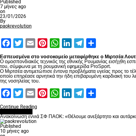
Published
7 μήνες ago
on
23/01/2026
By
paokrevolution
Facebook
Twitter
Email
Pinterest
WhatsApp
LinkedIn
Telegram
Μοιραστ
Εσπευσμένα στο νοσοκομείο μεταφέρθηκε ο Μιρτσέα Λουτσ
Ο ομοσπονδιακός τεχνικός της εθνικής Ρουμανίας εισήχθη εσπ
του, σύμφωνα με τη ρουμανική εφημερίδα ProSport.
Ο Μιρτσέα αντιμετώπισε έντονα προβλήματα υγείας προς το τέλ
οποίο επηρέασε αρνητικά την ήδη επιβαρυμένη καρδιακή του λει
της νοσηλείας του.
Facebook
Twitter
Email
Pinterest
WhatsApp
LinkedIn
Telegram
Μοιραστ
Continue Reading
Επικαιρότητα
Ανακοίνωση εννιά ΣΦ ΠΑΟΚ: «Θέλουμε ανεξάρτητο και αυτάρκη
Published
10 μήνες ago
on