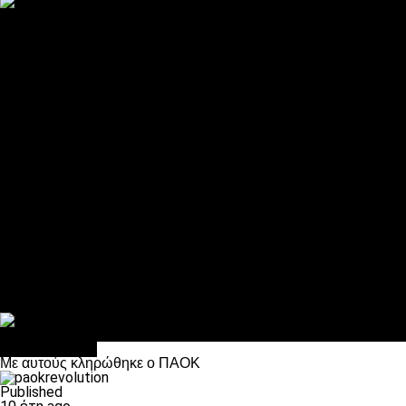
ΠΑΟΚ και τηλεοπτικά: αποκλειστικά απόφαση Σαββίδη
Αντίπαλοι
Νέα προβλήματα στην Μπέτις πριν την Τούμπα
Επίσημο «stop» στους φίλους του ΠΑΟΚ στο Αγρίνιο
Η Λιόν «σφυροκόπησε» τη Μονακό και πλησιάζει στο Champio
ΠΑΟΚ: Τι έκαναν οι αντίπαλοί του στο Europa League
Η Ριέκα διέκοψε την εγγραφή μελών ενόψει… ΠΑΟΚ
Διάφορα
Πέθανε ο μπαμπάς του Γιαννάκη, Λουκάς Μήλιος
ΣΦ ΠΑΟΚ Θύρα 4: Ανακοίνωσε οδική εκδρομή για τον αγώνα με
Κανείς δεν ξέχασε τα έξι αετόπουλα
Στο OPEN τα προκριματικά, στη NOVA τα του πρωταθλήματος
Σαν σήμερα: Οταν “έφυγε” ο Λόραντ
Επικαιρότητα
Με αυτούς κληρώθηκε ο ΠΑΟΚ
Published