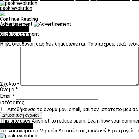
paokrevolution
Continue Reading
Advertisement
You may like
Click to comment
Leave a Reply
Η ηλ. διεύθυνση σας δεν δημοσιεύεται.
Τα υποχρεωτικά πεδί
Σχόλιο
*
Όνομα
*
Email
*
Ιστότοπος
Αποθήκευσε το όνομά μου, email, και τον ιστότοπο μου σ
This site uses Akismet to reduce spam.
Learn how your commen
Επικαιρότητα
Στο νοσοκομείο ο Μιρτσέα Λουτσέσκου, επιδεινώθηκε η υγεία τ