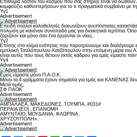
Επιθυμία λοιπόν του κόσμου που σας στήριξε είναι να δωθούν
κομφούζιο καθυστερήσεων για το τι πραγματικά συμβαίνει με τ
Υγ1
Advertisement
Επειδή πολλοί καλοθελητές διαιωνίζουν ανυπόστατες καταστάσ
πόλωση με κανέναν συνοπαδό μας για διοικητικά τερτίπια. Όσο 
ζορίζουν και μόνο σαν ένα έρχονται οι νίκες.
Υγ2
Επίσης στο κλίμα ενότητας που παροτρύνουμε και διαλέγουμε
εμπλοκή Τσαλόπουλου-Χατζόπουλου στην επόμενη μέρα του ΑΣ Π
είναι αυτές που τους θέτουν εκτός κάδρου για εμάς είμαστε πά
Υγ4
Advertisement
Εμείς είμαστε μόνο Π.Α.Ο.Κ.
Μόνο τα 4 γράμματα έχουν σημασία για εμάς και ΚΑΝΕΝΑΣ δεν 
Μετά τιμής,
ΣΦ ΠΑΟΚ
Advertisement
ΑΜΠΑΛΑΕΑ, ΜΑΚΕΔΟΝΕΣ, ΤΟΥΜΠΑ, #031#
ΠΕΡΑΙΑ (ΕΟ) , ΕΠΑΝΟΜΗ
ΑΜΥΝΤΑΙΟ, ΜΟΥΔΑΝΙΑ, ΦΛΩΡΙΝΑ,
ΧΡΥΣΟΥΠΟΛΗ».
Advertisement