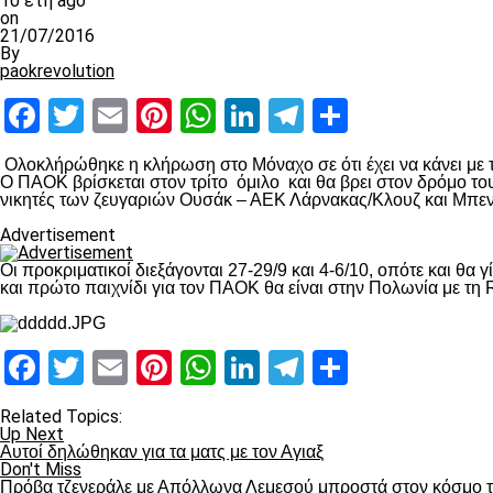
10 έτη ago
on
21/07/2016
By
paokrevolution
Facebook
Twitter
Email
Pinterest
WhatsApp
LinkedIn
Telegram
Μοιραστ
Ολοκλήρώθηκε η κλήρωση στο Μόναχο σε ότι έχει να κάνει με
Ο ΠΑΟΚ βρίσκεται στον τρίτο όμιλο και θα βρει στον δρόμο το
νικητές των ζευγαριών Ουσάκ – ΑΕΚ Λάρνακας/Κλουζ και Μπεν
Advertisement
Οι προκριματικοί διεξάγονται 27-29/9 και 4-6/10, οπότε και θ
και πρώτο παιχνίδι για τον ΠΑΟΚ θα είναι στην Πολωνία με τ
Facebook
Twitter
Email
Pinterest
WhatsApp
LinkedIn
Telegram
Μοιραστ
Related Topics:
Up Next
Αυτοί δηλώθηκαν για τα ματς με τον Αγιαξ
Don't Miss
Πρόβα τζενεράλε με Απόλλωνα Λεμεσού μπροστά στον κόσμο 