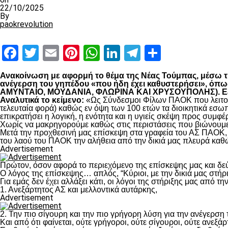
22/10/2025
By
paokrevolution
Facebook
Twitter
Email
Pinterest
WhatsApp
LinkedIn
Telegram
Μοιραστ
Ανακοίνωση με αφορμή το θέμα της Νέας Τούμπας, μέσω της
ανέγερση του γηπέδου «που ήδη έχει καθυστερήσει», 
ΑΜΥΝΤΑΙΟ, ΜΟΥΔΑΝΙΑ, ΦΛΩΡΙΝΑ ΚΑΙ ΧΡΥΣΟΥΠΟΛΗΣ). Εξηγο
Αναλυτικά το κείμενο:
«Ως Σύνδεσμοι Φίλων ΠΑΟΚ που λειτουρ
τελευταία φορά) καθώς εν όψη των 100 ετών τα διοικητικά εσω
επικρατήσει η λογική, η ενότητα και η υγιείς σκέψη προς συμ
Χωρίς να μακρηγορούμε καθώς στις περιστάσεις που βιώνουμε 
Μετά την προχθεσινή μας επίσκεψη στα γραφεία του ΑΣ ΠΑΟΚ, τ
του λαού του ΠΑΟΚ την αλήθεια από την δικιά μας πλευρά καθώ
Advertisement
Πρώτον, όσον αφορά το περιεχόμενο της επίσκεψης μας και δε
Ο λόγος της επίσκεψης… απλός, “Κύριοι, με την δικιά μας στήρ
Για εμάς δεν έχει αλλάξει κάτι, οι λόγοι της στήριξης μας από τ
1. Ανεξάρτητος ΑΣ και μελλοντικά αυτάρκης,
Advertisement
2. Την πιο σίγουρη και την πιο γρήγορη λύση για την ανέγερσ
Και από ότι φαίνεται, ούτε γρήγοροι, ούτε σίγουροι, ούτε ανεξάρ