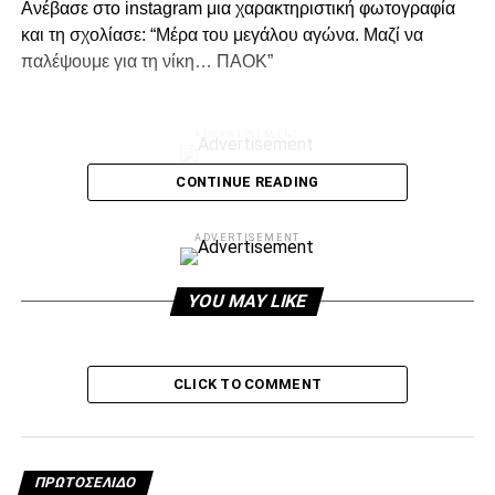
Ανέβασε στο instagram μια χαρακτηριστική φωτογραφία
και τη σχολίασε: “Μέρα του μεγάλου αγώνα. Μαζί να
παλέψουμε για τη νίκη… ΠΑΟΚ”
ADVERTISEMENT
CONTINUE READING
Facebook
Twitter
Email
Pinterest
WhatsApp
LinkedIn
Telegram
Μοιρασ
ADVERTISEMENT
YOU MAY LIKE
RELATED TOPICS:
UP NEXT
Τούντορ: «Πολύ καλύτεροι από την ΑΕΚ»
CLICK TO COMMENT
DON'T MISS
Η αποστολή για το ντέρμπυ με την ΑΕΚ
ΠΡΩΤΟΣΈΛΙΔΟ