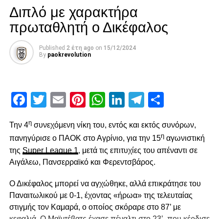
paokrevolution
Διπλό με χαρακτήρα
πρωταθλητή ο Δικέφαλος
Published
2 έτη ago
on
15/12/2024
By
paokrevolution
Facebook
Twitter
Email
Pinterest
WhatsApp
LinkedIn
Telegram
Μοιρασ
η
Την 4
συνεχόμενη νίκη του, εντός και εκτός συνόρων,
η
πανηγύρισε ο ΠΑΟΚ στο Αγρίνιο, για την 15
αγωνιστική
της
Super League 1
, μετά τις επιτυχίες του απέναντι σε
Αιγάλεω, Πανσερραϊκό και Φερεντσβάρος.
Ο Δικέφαλος μπορεί να αγχώθηκε, αλλά επικράτησε του
Παναιτωλικού με 0-1, έχοντας «ήρωα» της τελευταίας
στιγμής τον Καμαρά, ο οποίος σκόραρε στο 87’ με
κεφαλιά. Ο Μαϊντέβατς έχασε πέναλτι στο 23’, που κέρδισε