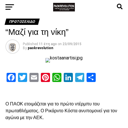
ΠΡΩΤΟΣΈΛΙΔΟ
“Μαζί για τη νίκη”
Published
11 έτη ago
on
23/09/2015
By
paokrevolution
Facebook
Twitter
Email
Pinterest
WhatsApp
LinkedIn
Telegram
Μοιρασ
Ο ΠΑΟΚ ετοιμάζεται για το πρώτο ντέρμπυ του
πρωταθλήματος. Ο Ρικάρντο Κόστα ανυπομονεί για τον
αγώνα με την ΑΕΚ.