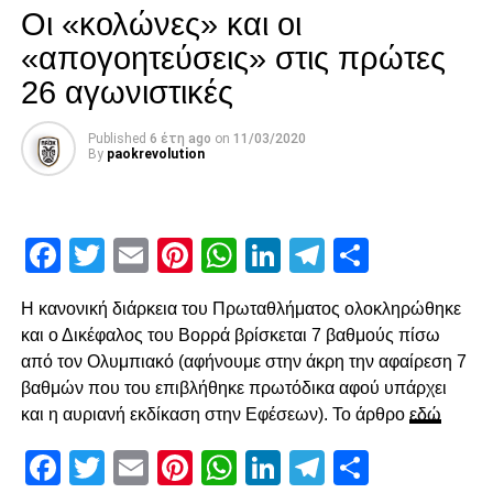
Facebook
Twitter
Email
Pinterest
WhatsApp
LinkedIn
Telegram
Μοιρασ
Οι «κολώνες» και οι
τον άξονα. Η πρώτη τελική στην επανάληψη ήρθε στο 54′,
«απογοητεύσεις» στις πρώτες
με άστοχο σουτ του Σάστρε εκτός περιοχής, πριν στο 58′ ο
Ότο χάσει σπουδαία ευκαιρία με πλασέ από την μικρή
26 αγωνιστικές
περιοχή.
Published
6 έτη ago
on
11/03/2020
Ο Κοτάρσκι «έσωσε» τον Καμαρά
By
paokrevolution
Στο 60’ ο Παναιτωλικός απείλησε από μεγάλο λάθος του
Καμαρά, ο οποίος προσπάθησε να γυρίσει προς τα πίσω,
Facebook
Twitter
Email
Pinterest
WhatsApp
LinkedIn
Telegram
Μοιρασ
ο Λαχούντ βγήκε απέναντι από τον Κοτάρσκι, αλλά ο
Κροάτης τον νίκησε. Η επόμενη αξιοσημείωτη φάση
καταγράφηκε στο 78’, με γύρισμα του Ζίβκοβιτς στην
Η κανονική διάρκεια του Πρωταθλήματος ολοκληρώθηκε
καρδιά της περιοχής και επέμβαση του Τσάβες προ του
και ο Δικέφαλος του Βορρά βρίσκεται 7 βαθμούς πίσω
επερχόμενου Τισουντάλι.
από τον Ολυμπιακό (αφήνουμε στην άκρη την αφαίρεση 7
βαθμών που του επιβλήθηκε πρωτόδικα αφού υπάρχει
και η αυριανή εκδίκαση στην Εφέσεων). Το άρθρο
εδώ
ADVERTISEMENT
Facebook
Twitter
Email
Pinterest
WhatsApp
LinkedIn
Telegram
Μοιρασ