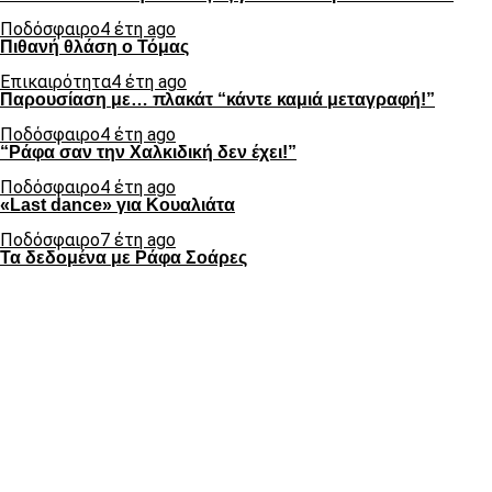
Ποδόσφαιρο
4 έτη ago
Πιθανή θλάση ο Τόμας
Επικαιρότητα
4 έτη ago
Παρουσίαση με… πλακάτ “κάντε καμιά μεταγραφή!”
Ποδόσφαιρο
4 έτη ago
“Ράφα σαν την Χαλκιδική δεν έχει!”
Ποδόσφαιρο
4 έτη ago
«Last dance» για Κουαλιάτα
Ποδόσφαιρο
7 έτη ago
Τα δεδομένα με Ράφα Σοάρες