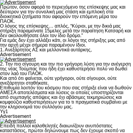
Πρώτον, όσον αφορά το περιεχόμενο της επίσκεψης μας και
δεύτερον για την συνολική μας στάση και εμπλοκή στα
διοικητικά ζητήματα που αφορούν την επόμενη μέρα του
ΠΑΟΚ.
Ο λόγος της επίσκεψης… απλός, “Κύριοι, με την δικιά μας
στήριξη παραμείνατε 15μελες μετά την παραίτηση Κατσαρή και
δεν ακολουθήσατε όλοι τον ίδιο δρόμο.”
Για εμάς δεν έχει αλλάξει κάτι, οι λόγοι της στήριξης μας από
την αρχή μέχρι σήμερα παραμένουν ίδιοι.
1. Ανεξάρτητος ΑΣ και μελλοντικά αυτάρκης,
Advertisement
2. Την πιο σίγουρη και την πιο γρήγορη λύση για την ανέγερση
της νέας Τούμπας που ήδη έχει καθυστερήσει πολύ να δωθεί
στον λαό του ΠΑΟΚ.
Και από ότι φαίνεται, ούτε γρήγοροι, ούτε σίγουροι, ούτε
ανεξάρτητοι σταθήκατε.
Επιθυμία λοιπόν του κόσμου που σας στήριξε είναι να δωθούν
ΑΜΕΣΑ αποτελέσματα και λύσεις οι οποίες υποστηρίζονται
από συμπαγής απόψεις και όχι αβάσιμες τεκμηριώσεις και
κομφούζιο καθυστερήσεων για το τι πραγματικά συμβαίνει με
την κληρονομιά του συλλόγου μας.
Υγ1
Advertisement
Επειδή πολλοί καλοθελητές διαιωνίζουν ανυπόστατες
καταστάσεις, πρώτοι δηλώνουμε πως δεν έχουμε σκοπό να