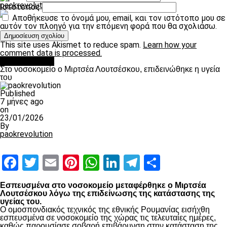
paokrevolution
Ιστότοπος
Αποθήκευσε το όνομά μου, email, και τον ιστότοπο μου σε
αυτόν τον πλοηγό για την επόμενη φορά που θα σχολιάσω.
This site uses Akismet to reduce spam.
Learn how your
comment data is processed.
Επικαιρότητα
Στο νοσοκομείο ο Μιρτσέα Λουτσέσκου, επιδεινώθηκε η υγεία
του
Published
7 μήνες ago
on
23/01/2026
By
paokrevolution
Facebook
Twitter
Email
Pinterest
WhatsApp
LinkedIn
Telegram
Μοιραστ
Εσπευσμένα στο νοσοκομείο μεταφέρθηκε ο Μιρτσέα
Λουτσέσκου λόγω της επιδείνωσης της κατάστασης της
υγείας του.
Ο ομοσπονδιακός τεχνικός της εθνικής Ρουμανίας εισήχθη
εσπευσμένα σε νοσοκομείο της χώρας τις τελευταίες ημέρες,
καθώς παρουσίασε σοβαρή επιβάρυνση στην κατάσταση της