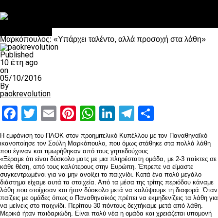
Στο OPEN τα προκριματικά, στη NOVA τα του πρωταθλήματος
Σαν σήμερα: Οταν “έφυγε” ο Λόραντ
Επικαιρότητα
Μαρκόπουλος: «Υπάρχει ταλέντο, αλλά προσοχή στα λάθη»
Published
10 έτη ago
on
05/10/2016
By
paokrevolution
Facebook
Twitter
Email
Pinterest
WhatsApp
LinkedIn
Telegram
Μοιραστ
Η εμφάνιση του ΠΑΟΚ στον προημιτελικό Κυπέλλου με τον Παναθηναϊκό
ικανοποίησε τον Σούλη Μαρκόπουλο, που όμως στάθηκε στα πολλά λάθη
που έγιναν και τιμωρήθηκαν από τους γηπεδούχους.
«Ξέραμε ότι είναι δύσκολο ματς με μια πληρέστατη ομάδα, με 2-3 παίκτες σε
κάθε θέση, από τους καλύτερους στην Ευρώπη. Έπρεπε να είμαστε
συγκεντρωμένοι για να μην ανοίξει το παιχνίδι. Κατά ένα πολύ μεγάλο
διάστημα είχαμε αυτά τα στοιχεία. Από τα μέσα της τρίτης περιόδου κάναμε
λάθη που στοίχισαν και ήταν δύσκολο μετά να καλύψουμε τη διαφορά. Όταν
παίζεις με ομάδες όπως ο Παναθηναϊκός πρέπει να εκμηδενίζεις τα λάθη για
να μείνεις στο παιχνίδι. Περίπου 30 πόντους δεχτήκαμε μετά από λάθη.
Μερικά ήταν παιδαριώδη. Είναι πολύ νέα η ομάδα και χρειάζεται υπομονή