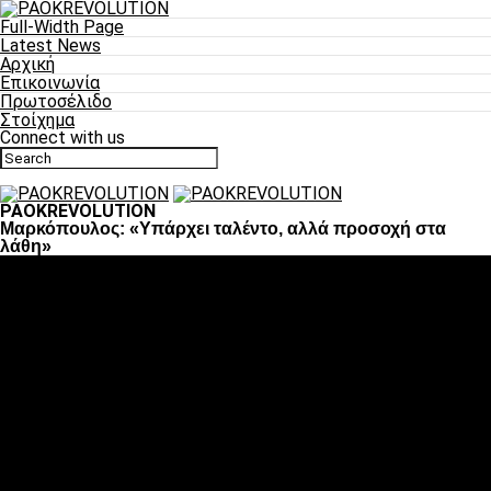
Full-Width Page
Latest News
Αρχική
Επικοινωνία
Πρωτοσέλιδο
Στοίχημα
Connect with us
PAOKREVOLUTION
Μαρκόπουλος: «Υπάρχει ταλέντο, αλλά προσοχή στα
λάθη»
Ποδόσφαιρο
«Πλέον έχουμε αλλάξει σαν ομάδα, παίξαμε σαν ένα»
«Το πιο σημαντικό είναι η αυτοπεποίθηση των
ποδοσφαιριστών»
«Πάμε να διεκδικήσουμε την οκτάδα»
«Είναι απόλαυση να παίζεις για τον κόσμο του ΠΑΟΚ»
«Θα τα δώσουμε όλα κόντρα στη Λιόν για την οκτάδα»
Μπάσκετ