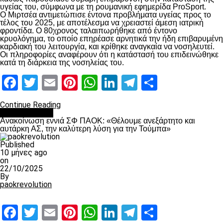
υγείας του, σύμφωνα με τη ρουμανική εφημερίδα ProSport.
Ο Μιρτσέα αντιμετώπισε έντονα προβλήματα υγείας προς το
τέλος του 2025, με αποτέλεσμα να χρειαστεί άμεση ιατρική
φροντίδα. Ο 80χρονος ταλαιπωρήθηκε από έντονο
κρυολόγημα, το οποίο επηρέασε αρνητικά την ήδη επιβαρυμένη
καρδιακή του λειτουργία, και κρίθηκε αναγκαία να νοσηλευτεί.
Οι πληροφορίες αναφέρουν ότι η κατάστασή του επιδεινώθηκε
κατά τη διάρκεια της νοσηλείας του.
Facebook
Twitter
Email
Pinterest
WhatsApp
LinkedIn
Telegram
Μοιραστ
Continue Reading
Επικαιρότητα
Ανακοίνωση εννιά ΣΦ ΠΑΟΚ: «Θέλουμε ανεξάρτητο και
αυτάρκη ΑΣ, την καλύτερη λύση για την Τούμπα»
Published
10 μήνες ago
on
22/10/2025
By
paokrevolution
Facebook
Twitter
Email
Pinterest
WhatsApp
LinkedIn
Telegram
Μοιραστ