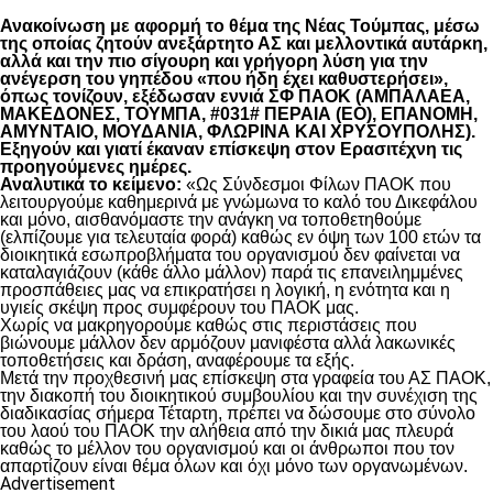
Ανακοίνωση με αφορμή το θέμα της Νέας Τούμπας, μέσω
της οποίας ζητούν ανεξάρτητο ΑΣ και μελλοντικά αυτάρκη,
αλλά και την πιο σίγουρη και γρήγορη λύση για την
ανέγερση του γηπέδου «που ήδη έχει καθυστερήσει»,
όπως τονίζουν, εξέδωσαν εννιά ΣΦ ΠΑΟΚ (ΑΜΠΑΛΑΕΑ,
ΜΑΚΕΔΟΝΕΣ, ΤΟΥΜΠΑ, #031# ΠΕΡΑΙΑ (ΕΟ), ΕΠΑΝΟΜΗ,
ΑΜΥΝΤΑΙΟ, ΜΟΥΔΑΝΙΑ, ΦΛΩΡΙΝΑ ΚΑΙ ΧΡΥΣΟΥΠΟΛΗΣ).
Εξηγούν και γιατί έκαναν επίσκεψη στον Ερασιτέχνη τις
προηγούμενες ημέρες.
Αναλυτικά το κείμενο:
«Ως Σύνδεσμοι Φίλων ΠΑΟΚ που
λειτουργούμε καθημερινά με γνώμωνα το καλό του Δικεφάλου
και μόνο, αισθανόμαστε την ανάγκη να τοποθετηθούμε
(ελπίζουμε για τελευταία φορά) καθώς εν όψη των 100 ετών τα
διοικητικά εσωπροβλήματα του οργανισμού δεν φαίνεται να
καταλαγιάζουν (κάθε άλλο μάλλον) παρά τις επανειλημμένες
προσπάθειες μας να επικρατήσει η λογική, η ενότητα και η
υγιείς σκέψη προς συμφέρουν του ΠΑΟΚ μας.
Χωρίς να μακρηγορούμε καθώς στις περιστάσεις που
βιώνουμε μάλλον δεν αρμόζουν μανιφέστα αλλά λακωνικές
τοποθετήσεις και δράση, αναφέρουμε τα εξής.
Μετά την προχθεσινή μας επίσκεψη στα γραφεία του ΑΣ ΠΑΟΚ,
την διακοπή του διοικητικού συμβουλίου και την συνέχιση της
διαδικασίας σήμερα Τέταρτη, πρέπει να δώσουμε στο σύνολο
του λαού του ΠΑΟΚ την αλήθεια από την δικιά μας πλευρά
καθώς το μέλλον του οργανισμού και οι άνθρωποι που τον
απαρτίζουν είναι θέμα όλων και όχι μόνο των οργανωμένων.
Advertisement