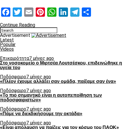
Facebook
Twitter
Email
Pinterest
WhatsApp
LinkedIn
Telegram
Μοιραστ
Continue Reading
Advertisement
Latest
Popular
Videos
Επικαιρότητα
7 μήνες ago
Στο νοσοκομείο ο Μιρτσέα Λουτσέσκου, επιδεινώθηκε η
υγεία του
Ποδόσφαιρο
7 μήνες ago
«Πλέον έχουμε αλλάξει σαν ομάδα, παίξαμε σαν ένα»
Ποδόσφαιρο
7 μήνες ago
«Το πιο σημαντικό είναι η αυτοπεποίθηση των
ποδοσφαιριστών»
Ποδόσφαιρο
7 μήνες ago
«Πάμε να διεκδικήσουμε την οκτάδα»
Ποδόσφαιρο
7 μήνες ago
«Είναι απόλαυση να παίζεις για τον κόσμο του ΠΑΟΚ»