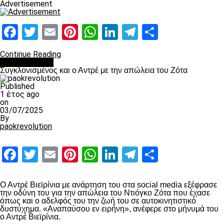
Advertisement
Facebook
Twitter
Email
Pinterest
WhatsApp
LinkedIn
Telegram
Μοιραστ
Continue Reading
Επικαιρότητα
Συγκλονισμένος και ο Αντρέ με την απώλεια του Ζότα
Published
1 έτος ago
on
03/07/2025
By
paokrevolution
Facebook
Twitter
Email
Pinterest
WhatsApp
LinkedIn
Telegram
Μοιραστ
Ο Αντρέ Βιεϊρίνια με ανάρτηση του στα social media εξέφρασε
την οδύνη του για την απώλεια του Ντιόγκο Ζότα που έχασε
όπως και ο αδελφός του την ζωή του σε αυτοκινητιστικό
δυστύχημα. «Αναπαύσου εν ειρήνη», ανέφερε στο μήνυμά του
ο Αντρέ Βιεϊρίνια.