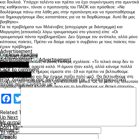
και δουλειά. Υπάρχει ταλέντο και πρέπει να έχει συγκέντρωση στα αμυντικά
της καθήκοντα», τόνισε ο προπονητής του ΠΑΟΚ και πρόσθεσε: «Να
δουλέψουμε πάνω στα λάθη μας στην προπόνηση και να προσπαθήσουμε
να δημιουργήσουμε ίδιες καταστάσεις για να τα διορθώσουμε. Αυτό θα μας
βοηθήσει».
Για τα προβλήματα των Μιλιένοβιτς (αποχώρησε με διάστρεμμα) και
Μαργαρίτη (απουσίαζε λόγω τραυματισμού στο γόνατο) είπε: «Οι
τραυματισμοί πάντα προβληματίζουν. Δεν ξέρουμε τον αντίπαλο, αλλά μόνο
κάποιους παίκτες. Πρέπει να δούμε αύριο τι συμβαίνει με τους παίκτες που
έχουν πρόβλημα».
Advertisement
Continue Reading
Advertisement
Από πλευράς παικτών, ο Ζάνις Πέινερς σχολίασε: «Το τελικό σκορ δεν το
You may like
αξίζαμε. Παίξαμε αρκετά καλά. Η άμυνα ήταν καλή, αλλά κάναμε πολλά
Click to comment
λάθη. Στο τέλος της ημέρας είμαστε στο -19 και πρέπει να βελτιωθούμε.
Leave a Reply
Είμαστε νέα ομάδα και δεν έχουμε παίξει πολύ μαζί. Θα βελτιωθούμε στη
Η ηλ. διεύθυνση σας δεν δημοσιεύεται.
Τα υποχρεωτικά
συνέχεια. Δεν παίξαμε καλά στα τελευταία φιλικά. Ως τα μέσα της τελευταία
πεδία σημειώνονται με
*
περιόδου ήμασταν κοντά στο σκορ και το λαμβάνουμε ως θετικό στοιχείο».
Facebook
Twitter
Email
Pinterest
WhatsApp
LinkedIn
Telegram
Μοιραστ
Related Topics:
Up Next
Με αυτούς πάει στο Βελιγράδι
Σχόλιο
*
Don't Miss
Όνομα
*
Το χάλασε στο τέλος
Email
*