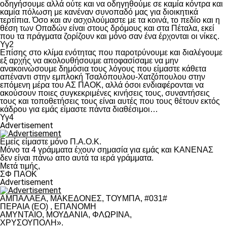
οδηγήσουμε αλλά ούτε και να οδηγηθούμε σε καμία κόντρα και
καμία πόλωση με κανέναν συνοπαδό μας για διοικητικά
τερτίπια. Όσο και αν ασχολούμαστε με τα κοινά, το πεδίο και η
θέση των Οπαδών είναι στους δρόμους και στα Πέταλα, εκεί
που τα πράγματα ζορίζουν και μόνο σαν ένα έρχονται οι νίκες.
Υγ2
Επίσης στο κλίμα ενότητας που παροτρύνουμε και διαλέγουμε
εξ αρχής να ακολουθήσουμε αποφασίσαμε να μην
ανακοινώσουμε δημόσια τους λόγους που είμαστε κάθετα
απέναντι στην εμπλοκή Τσαλόπουλου-Χατζόπουλου στην
επόμενη μέρα του ΑΣ ΠΑΟΚ, αλλά όσοι ενδιαφέρονται να
ακούσουν ποιες συγκεκριμένες κινήσεις τους, συναντήσεις
τους και τοποθετήσεις τους είναι αυτές που τους θέτουν εκτός
κάδρου για εμάς είμαστε πάντα διαθέσιμοι…
Υγ4
Advertisement
Εμείς είμαστε μόνο Π.Α.Ο.Κ.
Μόνο τα 4 γράμματα έχουν σημασία για εμάς και ΚΑΝΕΝΑΣ
δεν είναι πάνω απο αυτά τα ιερά γράμματα.
Μετά τιμής,
ΣΦ ΠΑΟΚ
Advertisement
ΑΜΠΑΛΑΕΑ, ΜΑΚΕΔΟΝΕΣ, ΤΟΥΜΠΑ, #031#
ΠΕΡΑΙΑ (ΕΟ) , ΕΠΑΝΟΜΗ
ΑΜΥΝΤΑΙΟ, ΜΟΥΔΑΝΙΑ, ΦΛΩΡΙΝΑ,
ΧΡΥΣΟΥΠΟΛΗ».