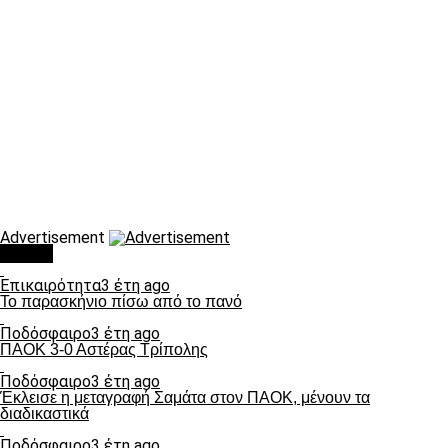
Advertisement
Τάσεις
Επικαιρότητα
3 έτη ago
Το παρασκήνιο πίσω από το πανό
Ποδόσφαιρο
3 έτη ago
ΠΑΟΚ 3-0 Αστέρας Τρίπολης
Ποδόσφαιρο
3 έτη ago
Έκλεισε η μεταγραφή Σαμάτα στον ΠΑΟΚ, μένουν τα
διαδικαστικά
Ποδόσφαιρο
3 έτη ago