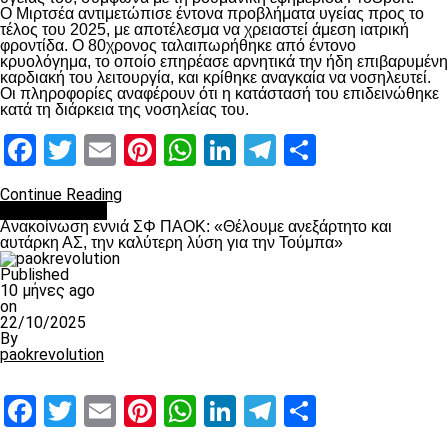
Ο Μιρτσέα αντιμετώπισε έντονα προβλήματα υγείας προς το
τέλος του 2025, με αποτέλεσμα να χρειαστεί άμεση ιατρική
φροντίδα. Ο 80χρονος ταλαιπωρήθηκε από έντονο
κρυολόγημα, το οποίο επηρέασε αρνητικά την ήδη επιβαρυμένη
καρδιακή του λειτουργία, και κρίθηκε αναγκαία να νοσηλευτεί.
Οι πληροφορίες αναφέρουν ότι η κατάστασή του επιδεινώθηκε
κατά τη διάρκεια της νοσηλείας του.
Facebook
Twitter
Email
Pinterest
WhatsApp
LinkedIn
Telegram
Μοιραστ
Continue Reading
Επικαιρότητα
Ανακοίνωση εννιά ΣΦ ΠΑΟΚ: «Θέλουμε ανεξάρτητο και
αυτάρκη ΑΣ, την καλύτερη λύση για την Τούμπα»
Published
10 μήνες ago
on
22/10/2025
By
paokrevolution
Facebook
Twitter
Email
Pinterest
WhatsApp
LinkedIn
Telegram
Μοιραστ