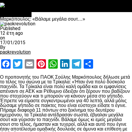
Στο OPEN τα προκριματικά, στη NOVA τα του πρωταθλήματος
Σαν σήμερα: Οταν “έφυγε” ο Λόραντ
Επικαιρότητα
Μαρκόπουλος: «Βάλαμε μεγάλα σουτ…»
Published
12 έτη ago
on
17/01/2015
By
paokrevolution
Facebook
Twitter
Email
Pinterest
WhatsApp
LinkedIn
Telegram
Μοιραστ
Ο προπονητής του ΠΑΟΚ Σούλης Μαρκόπουλος δήλωσε μετά
το τέλος του αγώνα με τα Τρίκαλα: «Ήταν ένα πολύ δύσκολο
παιχνίδι. Τα Τρίκαλα είναι πολύ καλή ομάδα και οι εμφανίσεις
απέναντι σε ΑΕΚ και Ρέθυμνο έδειξαν ότι ξέρουν που βαδίζουν
που στοχεύουν και τι μπορούν να κάνουν μέσα στο γήπεδο.
Έπρεπε να είμαστε συγκεντρωμένοι για 40 λεπτά, αλλά μόλις
δώσαμε γήπεδο σε παίκτες που είναι εύστοχοι είδατε τι έγινε.
Πήραμε διαφορά 11 πόντων στο ξεκίνημα του δευτέρου
ημιχρόνου, τα Τρίκαλα αντέδρασαν σωστά, έβγαλαν μεγάλα
σουτ και γύρισαν το παιχνίδι. Βάλαμε όμως κι εμείς μεγάλα
σουτ στο τέλος, ήμασταν και τυχεροί, αλλά και αυτό που έγινε
ήταν αποτέλεσμα ομαδικής δουλειάς σε άμυνα και επίθεση με