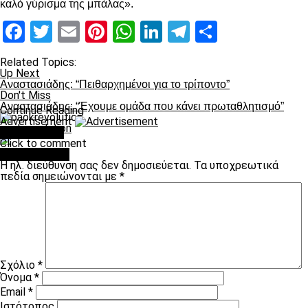
καλό γύρισμα της μπάλας».
Facebook
Twitter
Email
Pinterest
WhatsApp
LinkedIn
Telegram
Μοιραστ
Related Topics:
Up Next
Αναστασιάδης: “Πειθαρχημένοι για το τρίποντο”
Don't Miss
Αναστασιάδης: “Έχουμε ομάδα που κάνει πρωταθλητισμό”
Continue Reading
Advertisement
paokrevolution
You may like
Click to comment
Leave a Reply
Η ηλ. διεύθυνση σας δεν δημοσιεύεται.
Τα υποχρεωτικά
πεδία σημειώνονται με
*
Σχόλιο
*
Όνομα
*
Email
*
Ιστότοπος