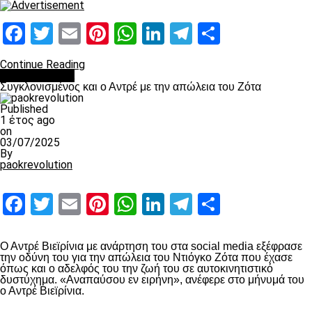
Facebook
Twitter
Email
Pinterest
WhatsApp
LinkedIn
Telegram
Μοιραστ
Continue Reading
Επικαιρότητα
Συγκλονισμένος και ο Αντρέ με την απώλεια του Ζότα
Published
1 έτος ago
on
03/07/2025
By
paokrevolution
Facebook
Twitter
Email
Pinterest
WhatsApp
LinkedIn
Telegram
Μοιραστ
Ο Αντρέ Βιεϊρίνια με ανάρτηση του στα social media εξέφρασε
την οδύνη του για την απώλεια του Ντιόγκο Ζότα που έχασε
όπως και ο αδελφός του την ζωή του σε αυτοκινητιστικό
δυστύχημα. «Αναπαύσου εν ειρήνη», ανέφερε στο μήνυμά του
ο Αντρέ Βιεϊρίνια.