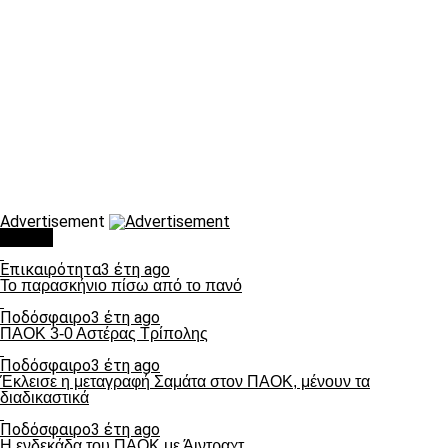
Advertisement
Τάσεις
Επικαιρότητα
3 έτη ago
Το παρασκήνιο πίσω από το πανό
Ποδόσφαιρο
3 έτη ago
ΠΑΟΚ 3-0 Αστέρας Τρίπολης
Ποδόσφαιρο
3 έτη ago
Έκλεισε η μεταγραφή Σαμάτα στον ΠΑΟΚ, μένουν τα
διαδικαστικά
Ποδόσφαιρο
3 έτη ago
Η ενδεκάδα του ΠΑΟΚ με Άιντραχτ