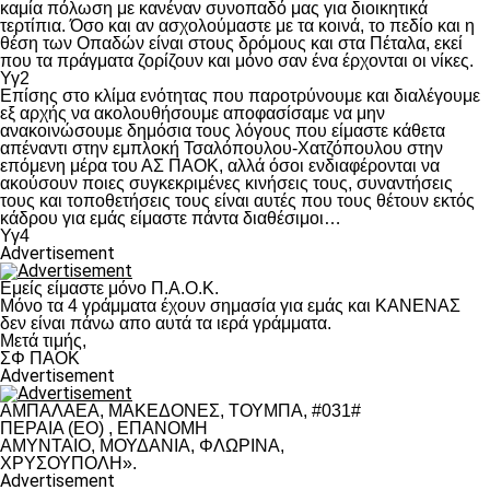
καμία πόλωση με κανέναν συνοπαδό μας για διοικητικά
τερτίπια. Όσο και αν ασχολούμαστε με τα κοινά, το πεδίο και η
θέση των Οπαδών είναι στους δρόμους και στα Πέταλα, εκεί
που τα πράγματα ζορίζουν και μόνο σαν ένα έρχονται οι νίκες.
Υγ2
Επίσης στο κλίμα ενότητας που παροτρύνουμε και διαλέγουμε
εξ αρχής να ακολουθήσουμε αποφασίσαμε να μην
ανακοινώσουμε δημόσια τους λόγους που είμαστε κάθετα
απέναντι στην εμπλοκή Τσαλόπουλου-Χατζόπουλου στην
επόμενη μέρα του ΑΣ ΠΑΟΚ, αλλά όσοι ενδιαφέρονται να
ακούσουν ποιες συγκεκριμένες κινήσεις τους, συναντήσεις
τους και τοποθετήσεις τους είναι αυτές που τους θέτουν εκτός
κάδρου για εμάς είμαστε πάντα διαθέσιμοι…
Υγ4
Advertisement
Εμείς είμαστε μόνο Π.Α.Ο.Κ.
Μόνο τα 4 γράμματα έχουν σημασία για εμάς και ΚΑΝΕΝΑΣ
δεν είναι πάνω απο αυτά τα ιερά γράμματα.
Μετά τιμής,
ΣΦ ΠΑΟΚ
Advertisement
ΑΜΠΑΛΑΕΑ, ΜΑΚΕΔΟΝΕΣ, ΤΟΥΜΠΑ, #031#
ΠΕΡΑΙΑ (ΕΟ) , ΕΠΑΝΟΜΗ
ΑΜΥΝΤΑΙΟ, ΜΟΥΔΑΝΙΑ, ΦΛΩΡΙΝΑ,
ΧΡΥΣΟΥΠΟΛΗ».
Advertisement