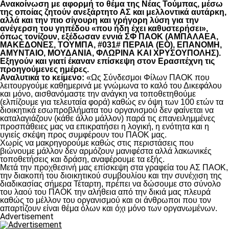
Ανακοίνωση με αφορμή το θέμα της Νέας Τούμπας, μέσω
της οποίας ζητούν ανεξάρτητο ΑΣ και μελλοντικά αυτάρκη,
αλλά και την πιο σίγουρη και γρήγορη λύση για την
ανέγερση του γηπέδου «που ήδη έχει καθυστερήσει»,
όπως τονίζουν, εξέδωσαν εννιά ΣΦ ΠΑΟΚ (ΑΜΠΑΛΑΕΑ,
ΜΑΚΕΔΟΝΕΣ, ΤΟΥΜΠΑ, #031# ΠΕΡΑΙΑ (ΕΟ), ΕΠΑΝΟΜΗ,
ΑΜΥΝΤΑΙΟ, ΜΟΥΔΑΝΙΑ, ΦΛΩΡΙΝΑ ΚΑΙ ΧΡΥΣΟΥΠΟΛΗΣ).
Εξηγούν και γιατί έκαναν επίσκεψη στον Ερασιτέχνη τις
προηγούμενες ημέρες.
Αναλυτικά το κείμενο:
«Ως Σύνδεσμοι Φίλων ΠΑΟΚ που
λειτουργούμε καθημερινά με γνώμωνα το καλό του Δικεφάλου
και μόνο, αισθανόμαστε την ανάγκη να τοποθετηθούμε
(ελπίζουμε για τελευταία φορά) καθώς εν όψη των 100 ετών τα
διοικητικά εσωπροβλήματα του οργανισμού δεν φαίνεται να
καταλαγιάζουν (κάθε άλλο μάλλον) παρά τις επανειλημμένες
προσπάθειες μας να επικρατήσει η λογική, η ενότητα και η
υγιείς σκέψη προς συμφέρουν του ΠΑΟΚ μας.
Χωρίς να μακρηγορούμε καθώς στις περιστάσεις που
βιώνουμε μάλλον δεν αρμόζουν μανιφέστα αλλά λακωνικές
τοποθετήσεις και δράση, αναφέρουμε τα εξής.
Μετά την προχθεσινή μας επίσκεψη στα γραφεία του ΑΣ ΠΑΟΚ,
την διακοπή του διοικητικού συμβουλίου και την συνέχιση της
διαδικασίας σήμερα Τέταρτη, πρέπει να δώσουμε στο σύνολο
του λαού του ΠΑΟΚ την αλήθεια από την δικιά μας πλευρά
καθώς το μέλλον του οργανισμού και οι άνθρωποι που τον
απαρτίζουν είναι θέμα όλων και όχι μόνο των οργανωμένων.
Advertisement