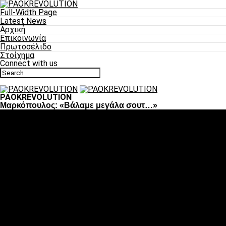
Full-Width Page
Latest News
Αρχική
Επικοινωνία
Πρωτοσέλιδο
Στοίχημα
Connect with us
PAOKREVOLUTION
Μαρκόπουλος: «Βάλαμε μεγάλα σουτ…»
Ποδόσφαιρο
«Πλέον έχουμε αλλάξει σαν ομάδα, παίξαμε σαν ένα»
«Το πιο σημαντικό είναι η αυτοπεποίθηση των
ποδοσφαιριστών»
«Πάμε να διεκδικήσουμε την οκτάδα»
«Είναι απόλαυση να παίζεις για τον κόσμο του ΠΑΟΚ»
«Θα τα δώσουμε όλα κόντρα στη Λιόν για την οκτάδα»
Μπάσκετ