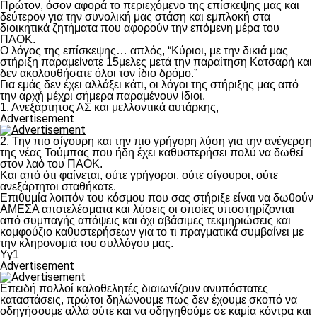
Πρώτον, όσον αφορά το περιεχόμενο της επίσκεψης μας και
δεύτερον για την συνολική μας στάση και εμπλοκή στα
διοικητικά ζητήματα που αφορούν την επόμενη μέρα του
ΠΑΟΚ.
Ο λόγος της επίσκεψης… απλός, “Κύριοι, με την δικιά μας
στήριξη παραμείνατε 15μελες μετά την παραίτηση Κατσαρή και
δεν ακολουθήσατε όλοι τον ίδιο δρόμο.”
Για εμάς δεν έχει αλλάξει κάτι, οι λόγοι της στήριξης μας από
την αρχή μέχρι σήμερα παραμένουν ίδιοι.
1. Ανεξάρτητος ΑΣ και μελλοντικά αυτάρκης,
Advertisement
2. Την πιο σίγουρη και την πιο γρήγορη λύση για την ανέγερση
της νέας Τούμπας που ήδη έχει καθυστερήσει πολύ να δωθεί
στον λαό του ΠΑΟΚ.
Και από ότι φαίνεται, ούτε γρήγοροι, ούτε σίγουροι, ούτε
ανεξάρτητοι σταθήκατε.
Επιθυμία λοιπόν του κόσμου που σας στήριξε είναι να δωθούν
ΑΜΕΣΑ αποτελέσματα και λύσεις οι οποίες υποστηρίζονται
από συμπαγής απόψεις και όχι αβάσιμες τεκμηριώσεις και
κομφούζιο καθυστερήσεων για το τι πραγματικά συμβαίνει με
την κληρονομιά του συλλόγου μας.
Υγ1
Advertisement
Επειδή πολλοί καλοθελητές διαιωνίζουν ανυπόστατες
καταστάσεις, πρώτοι δηλώνουμε πως δεν έχουμε σκοπό να
οδηγήσουμε αλλά ούτε και να οδηγηθούμε σε καμία κόντρα και