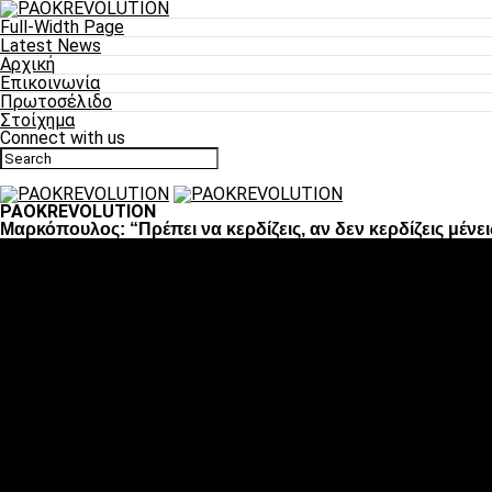
Full-Width Page
Latest News
Αρχική
Επικοινωνία
Πρωτοσέλιδο
Στοίχημα
Connect with us
PAOKREVOLUTION
Μαρκόπουλος: “Πρέπει να κερδίζεις, αν δεν κερδίζεις μένε
Ποδόσφαιρο
«Πλέον έχουμε αλλάξει σαν ομάδα, παίξαμε σαν ένα»
«Το πιο σημαντικό είναι η αυτοπεποίθηση των ποδοσφαιριστώ
«Πάμε να διεκδικήσουμε την οκτάδα»
«Είναι απόλαυση να παίζεις για τον κόσμο του ΠΑΟΚ»
«Θα τα δώσουμε όλα κόντρα στη Λιόν για την οκτάδα»
Μπάσκετ
Αλλαγή ώρας με Σπόρτινγκ και Μπιλμπάο