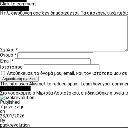
Click to comment
Leave a Reply
Η ηλ. διεύθυνση σας δεν δημοσιεύεται.
Τα υποχρεωτικά πεδί
Σχόλιο
*
Όνομα
*
Email
*
Ιστότοπος
Αποθήκευσε το όνομά μου, email, και τον ιστότοπο μου σ
This site uses Akismet to reduce spam.
Learn how your commen
Επικαιρότητα
Στο νοσοκομείο ο Μιρτσέα Λουτσέσκου, επιδεινώθηκε η υγεία τ
Published
7 μήνες ago
on
23/01/2026
By
paokrevolution