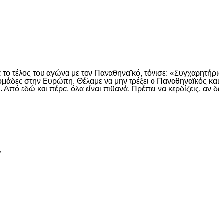
είτε
τέλος του αγώνα με τον Παναθηναϊκό, τόνισε: «Συγχαρητήρια 
ς ομάδες στην Ευρώπη. Θέλαμε να μην τρέξει ο Παναθηναϊκός και
Από εδώ και πέρα, όλα είναι πιθανά. Πρέπει να κερδίζεις, αν δε
είτε
”