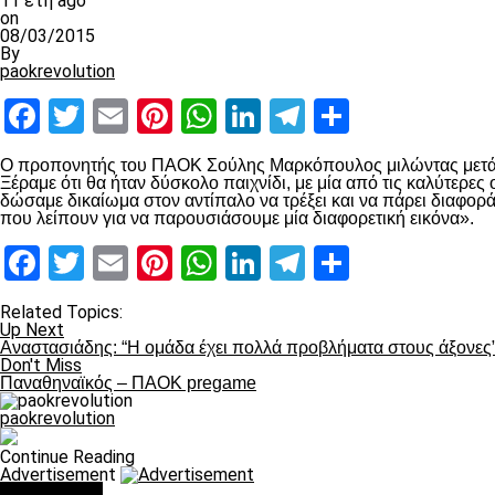
11 έτη ago
on
08/03/2015
By
paokrevolution
Facebook
Twitter
Email
Pinterest
WhatsApp
LinkedIn
Telegram
Μοιραστ
Ο προπονητής του ΠΑΟΚ Σούλης Μαρκόπουλος μιλώντας μετά το 
Ξέραμε ότι θα ήταν δύσκολο παιχνίδι, με μία από τις καλύτερε
δώσαμε δικαίωμα στον αντίπαλο να τρέξει και να πάρει διαφορά. 
που λείπουν για να παρουσιάσουμε μία διαφορετική εικόνα».
Facebook
Twitter
Email
Pinterest
WhatsApp
LinkedIn
Telegram
Μοιραστ
Related Topics:
Up Next
Αναστασιάδης: “Η ομάδα έχει πολλά προβλήματα στους άξονες
Don't Miss
Παναθηναϊκός – ΠΑΟΚ pregame
paokrevolution
Continue Reading
Advertisement
You may like