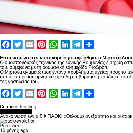
Facebook
Twitter
Email
Pinterest
WhatsApp
LinkedIn
Telegram
Μοιραστ
Εσπευσμένα στο νοσοκομείο μεταφέρθηκε ο Μιρτσέα Λουτσ
Ο ομοσπονδιακός τεχνικός της εθνικής Ρουμανίας εισήχθη εσπ
του, σύμφωνα με τη ρουμανική εφημερίδα ProSport.
Ο Μιρτσέα αντιμετώπισε έντονα προβλήματα υγείας προς το τέλ
οποίο επηρέασε αρνητικά την ήδη επιβαρυμένη καρδιακή του λει
της νοσηλείας του.
Facebook
Twitter
Email
Pinterest
WhatsApp
LinkedIn
Telegram
Μοιραστ
Continue Reading
Επικαιρότητα
Ανακοίνωση εννιά ΣΦ ΠΑΟΚ: «Θέλουμε ανεξάρτητο και αυτάρκη
Published
10 μήνες ago