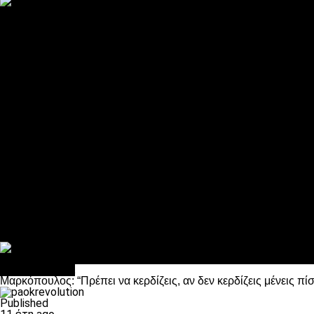
ΠΑΟΚ και τηλεοπτικά: αποκλειστικά απόφαση Σαββίδη
Αντίπαλοι
Νέα προβλήματα στην Μπέτις πριν την Τούμπα
Επίσημο «stop» στους φίλους του ΠΑΟΚ στο Αγρίνιο
Η Λιόν «σφυροκόπησε» τη Μονακό και πλησιάζει στο Champio
ΠΑΟΚ: Τι έκαναν οι αντίπαλοί του στο Europa League
Η Ριέκα διέκοψε την εγγραφή μελών ενόψει… ΠΑΟΚ
Διάφορα
Πέθανε ο μπαμπάς του Γιαννάκη, Λουκάς Μήλιος
ΣΦ ΠΑΟΚ Θύρα 4: Ανακοίνωσε οδική εκδρομή για τον αγώνα με
Κανείς δεν ξέχασε τα έξι αετόπουλα
Στο OPEN τα προκριματικά, στη NOVA τα του πρωταθλήματος
Σαν σήμερα: Οταν “έφυγε” ο Λόραντ
Επικαιρότητα
Μαρκόπουλος: “Πρέπει να κερδίζεις, αν δεν κερδίζεις μένεις πί
Published