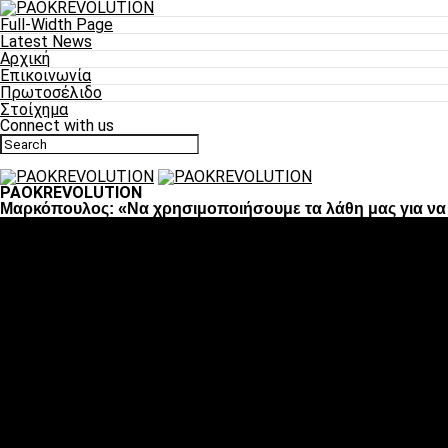
Full-Width Page
Latest News
Αρχική
Επικοινωνία
Πρωτοσέλιδο
Στοίχημα
Connect with us
PAOKREVOLUTION
Μαρκόπουλος: «Να χρησιμοποιήσουμε τα λάθη μας για να 
Ποδόσφαιρο
«Πλέον έχουμε αλλάξει σαν ομάδα, παίξαμε σαν ένα»
«Το πιο σημαντικό είναι η αυτοπεποίθηση των ποδοσφαιριστώ
«Πάμε να διεκδικήσουμε την οκτάδα»
«Είναι απόλαυση να παίζεις για τον κόσμο του ΠΑΟΚ»
«Θα τα δώσουμε όλα κόντρα στη Λιόν για την οκτάδα»
Μπάσκετ
Αλλαγή ώρας με Σπόρτινγκ και Μπιλμπάο