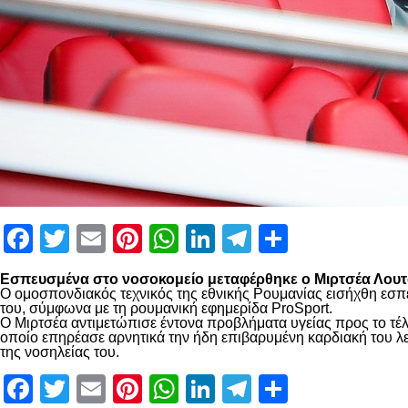
Facebook
Twitter
Email
Pinterest
WhatsApp
LinkedIn
Telegram
Μοιραστ
Εσπευσμένα στο νοσοκομείο μεταφέρθηκε ο Μιρτσέα Λουτσ
Ο ομοσπονδιακός τεχνικός της εθνικής Ρουμανίας εισήχθη εσπ
του, σύμφωνα με τη ρουμανική εφημερίδα ProSport.
Ο Μιρτσέα αντιμετώπισε έντονα προβλήματα υγείας προς το τέλ
οποίο επηρέασε αρνητικά την ήδη επιβαρυμένη καρδιακή του λει
της νοσηλείας του.
Facebook
Twitter
Email
Pinterest
WhatsApp
LinkedIn
Telegram
Μοιραστ