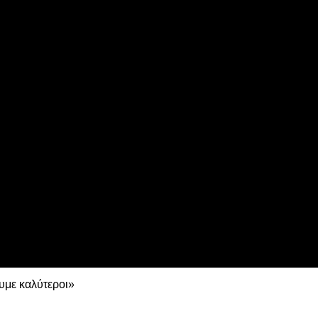
ns League
 τη Λιλ
υμε καλύτεροι»