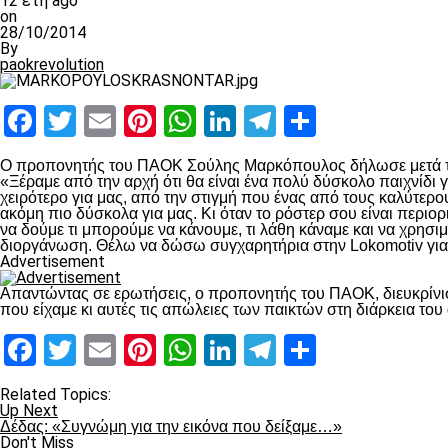
12 έτη ago
on
28/10/2014
By
paokrevolution
Facebook
Twitter
Email
Pinterest
WhatsApp
LinkedIn
Telegram
Μοιραστ
Ο προπονητής του ΠΑΟΚ Σούλης Μαρκόπουλος δήλωσε μετά το
«Ξέραμε από την αρχή ότι θα είναι ένα πολύ δύσκολο παιχνίδι γ
χειρότερο για μας, από την στιγμή που ένας από τους καλύτερο
ακόμη πιο δύσκολα για μας. Κι όταν το ρόστερ σου είναι περιορ
να δούμε τι μπορούμε να κάνουμε, τι λάθη κάναμε και να χρησι
διοργάνωση. Θέλω να δώσω συγχαρητήρια στην Lοkomotiv για τ
Advertisement
Απαντώντας σε ερωτήσεις, ο προπονητής του ΠΑΟΚ, διευκρίνισ
που είχαμε κι αυτές τις απώλειες των παικτών στη διάρκεια το
Facebook
Twitter
Email
Pinterest
WhatsApp
LinkedIn
Telegram
Μοιραστ
Related Topics:
Up Next
Δέδας: «Συγνώμη για την εικόνα που δείξαμε…»
Don't Miss