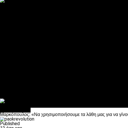
ΠΑΟΚ και τηλεοπτικά: αποκλειστικά απόφαση Σαββίδη
Αντίπαλοι
Νέα προβλήματα στην Μπέτις πριν την Τούμπα
Επίσημο «stop» στους φίλους του ΠΑΟΚ στο Αγρίνιο
Η Λιόν «σφυροκόπησε» τη Μονακό και πλησιάζει στο Champio
ΠΑΟΚ: Τι έκαναν οι αντίπαλοί του στο Europa League
Η Ριέκα διέκοψε την εγγραφή μελών ενόψει… ΠΑΟΚ
Διάφορα
Πέθανε ο μπαμπάς του Γιαννάκη, Λουκάς Μήλιος
ΣΦ ΠΑΟΚ Θύρα 4: Ανακοίνωσε οδική εκδρομή για τον αγώνα με
Κανείς δεν ξέχασε τα έξι αετόπουλα
Στο OPEN τα προκριματικά, στη NOVA τα του πρωταθλήματος
Σαν σήμερα: Οταν “έφυγε” ο Λόραντ
Επικαιρότητα
Μαρκόπουλος: «Να χρησιμοποιήσουμε τα λάθη μας για να γίνο
Published