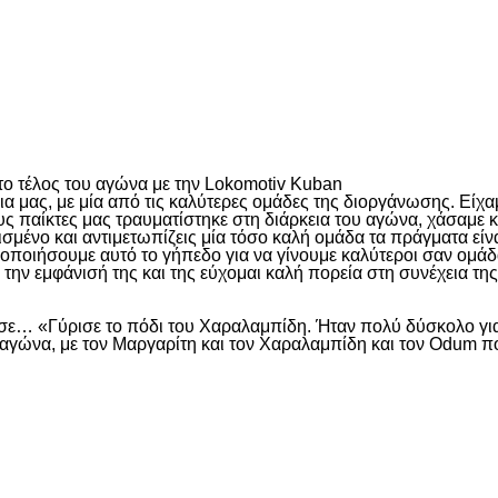
είτε
 τέλος του αγώνα με την Lokomotiv Kuban
ια μας, με μία από τις καλύτερες ομάδες της διοργάνωσης. Είχα
υς παίκτες μας τραυματίστηκε στη διάρκεια του αγώνα, χάσαμε 
ισμένο και αντιμετωπίζεις μία τόσο καλή ομάδα τα πράγματα είνα
μοποιήσουμε αυτό το γήπεδο για να γίνουμε καλύτεροι σαν ομάδ
ην εμφάνισή της και της εύχομαι καλή πορεία στη συνέχεια τη
ε… «Γύρισε το πόδι του Χαραλαμπίδη. Ήταν πολύ δύσκολο για 
υ αγώνα, με τον Μαργαρίτη και τον Χαραλαμπίδη και τον Odum π
είτε