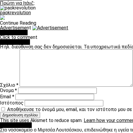
Πρώτη για Ιτάνζ;
paokrevolution
Continue Reading
Advertisement
You may like
Click to comment
Leave a Reply
Η ηλ. διεύθυνση σας δεν δημοσιεύεται.
Τα υποχρεωτικά πεδί
Σχόλιο
*
Όνομα
*
Email
*
Ιστότοπος
Αποθήκευσε το όνομά μου, email, και τον ιστότοπο μου σ
This site uses Akismet to reduce spam.
Learn how your commen
Επικαιρότητα
Στο νοσοκομείο ο Μιρτσέα Λουτσέσκου, επιδεινώθηκε η υγεία τ