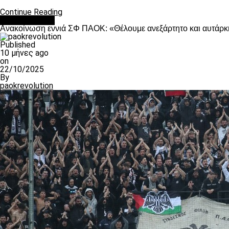
Continue Reading
Επικαιρότητα
Ανακοίνωση εννιά ΣΦ ΠΑΟΚ: «Θέλουμε ανεξάρτητο και αυτάρκη
Published
10 μήνες ago
on
22/10/2025
By
paokrevolution