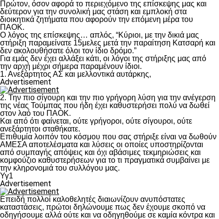
Πρώτον, όσον αφορά το περιεχόμενο της επίσκεψης μας και
δεύτερον για την συνολική μας στάση και εμπλοκή στα
διοικητικά ζητήματα που αφορούν την επόμενη μέρα του
ΠΑΟΚ.
Ο λόγος της επίσκεψης… απλός, “Κύριοι, με την δικιά μας
στήριξη παραμείνατε 15μελες μετά την παραίτηση Κατσαρή και
δεν ακολουθήσατε όλοι τον ίδιο δρόμο.”
Για εμάς δεν έχει αλλάξει κάτι, οι λόγοι της στήριξης μας από
την αρχή μέχρι σήμερα παραμένουν ίδιοι.
1. Ανεξάρτητος ΑΣ και μελλοντικά αυτάρκης,
Advertisement
2. Την πιο σίγουρη και την πιο γρήγορη λύση για την ανέγερση
της νέας Τούμπας που ήδη έχει καθυστερήσει πολύ να δωθεί
στον λαό του ΠΑΟΚ.
Και από ότι φαίνεται, ούτε γρήγοροι, ούτε σίγουροι, ούτε
ανεξάρτητοι σταθήκατε.
Επιθυμία λοιπόν του κόσμου που σας στήριξε είναι να δωθούν
ΑΜΕΣΑ αποτελέσματα και λύσεις οι οποίες υποστηρίζονται
από συμπαγής απόψεις και όχι αβάσιμες τεκμηριώσεις και
κομφούζιο καθυστερήσεων για το τι πραγματικά συμβαίνει με
την κληρονομιά του συλλόγου μας.
Υγ1
Advertisement
Επειδή πολλοί καλοθελητές διαιωνίζουν ανυπόστατες
καταστάσεις, πρώτοι δηλώνουμε πως δεν έχουμε σκοπό να
οδηγήσουμε αλλά ούτε και να οδηγηθούμε σε καμία κόντρα και