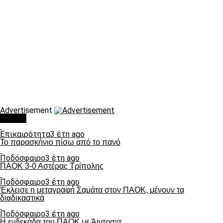
Advertisement
Τάσεις
Επικαιρότητα
3 έτη ago
Το παρασκήνιο πίσω από το πανό
Ποδόσφαιρο
3 έτη ago
ΠΑΟΚ 3-0 Αστέρας Τρίπολης
Ποδόσφαιρο
3 έτη ago
Έκλεισε η μεταγραφή Σαμάτα στον ΠΑΟΚ, μένουν τα
διαδικαστικά
Ποδόσφαιρο
3 έτη ago
Η ενδεκάδα του ΠΑΟΚ με Άιντραχτ