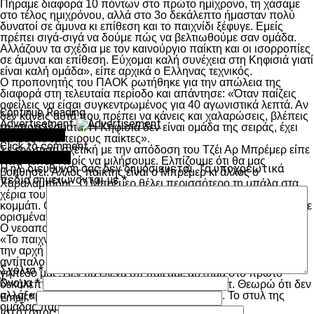
Πήραμε διαφορά 10 πόντων στο πρώτο ημίχρονο, τη χάσαμε
στο τέλος ημιχρόνου, αλλά στο 3ο δεκάλεπτο ήμασταν πολύ
δυνατοί σε άμυνα κι επίθεση και το παιχνίδι ξέφυγε. Εμείς
πρέπει σιγά-σιγά να δούμε πώς να βελτιωθούμε σαν ομάδα.
Αλλάζουν τα σχέδια με τον καινούργιο παίκτη και οι ισορροπίες
σε άμυνα και επίθεση. Εύχομαι καλή συνέχεια στη Κηφισιά γιατί
είναι καλή ομάδα», είπε αρχικά ο Ελληνας τεχνικός.
Ο προπονητής του ΠΑΟΚ ρωτήθηκε για την απώλεια της
διαφορά στη τελευταία περίοδο και απάντησε: «Όταν παίζεις
οφείλεις να είσαι συγκεντρωμένος για 40 αγωνιστικά λεπτά. Αν
Continue Reading
δεν κάνεις αυτά που πρέπει να κάνεις και χαλαρώσεις, βλέπεις
Advertisement
τα αποτελέσματα. Η Κηφισιά δεν είναι ομάδα της σειράς, έχει
You may like
καλούς κι έμπειρους παίκτες».
Click to comment
Σε ερώτηση σχετική με την απόδοση του Τζέι Αρ Μπρέμερ είπε
Leave a Reply
πως «είναι νωρίς να μιλήσουμε. Ελπίζουμε ότι θα μας
Η ηλ. διεύθυνση σας δεν δημοσιεύεται.
Τα υποχρεωτικά
βοηθήσει. Άλλος παίκτης είναι ο Μπρέμερ κι άλλος ο
πεδία σημειώνονται με
*
Χαραλαμπίδης. Ο Μπρέμερ θέλει περισσότερο τη μπάλα στα
χέρια του, ο Κώστας διακρίνεται κυρίως για το εκτελεστικό
κομμάτι. Θα λειτουργήσουμε διαφορετικά, πρέπει να αλλάξουμε
ορισμένα στοιχεία».
Ο νεοαποκτηθέντας Τζέι Αρ Μπρέμερ είπε από την μεριά του:
«Το παιχνίδι εξελίχθηκε πολύ καλά για μας, διότι μπήκαμε από
την αρχή πολύ δυνατά. Παλέψαμε αρκετά και δώσαμε στον
αντίπαλο να καταλάβει ότι δεν είχε πιθανότητα νίκης μέσα στο
Σχόλιο
*
γήπεδό μας. Δεν θα έλεγα ότι παίξαμε άσχημα στο πρώτο
Όνομα
*
δεκάλεπτο, απλά δεν μπήκαν τα ελεύθερα σουτ. Θεωρώ ότι δεν
αλλάξαμε κάτι με την είσοδό μου στο παιχνίδι. Το στυλ της
Email
*
ομάδας παρέμεινε το ίδιο».
Ιστότοπος