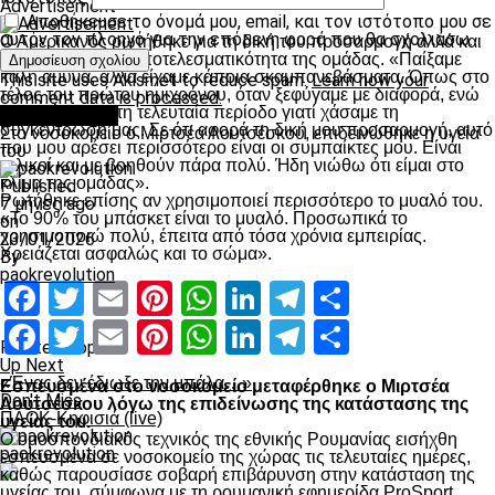
Advertisement
Αποθήκευσε το όνομά μου, email, και τον ιστότοπο μου σε
αυτόν τον πλοηγό για την επόμενη φορά που θα σχολιάσω.
Ο Αμερικανός ρωτήθηκε για τη δική του προσαρμογή αλλά και
για την αμυντική αποτελεσματικότητα της ομάδας. «Παίξαμε
καλή άμυνα, αλλά είχαμε κάποια σκαμπανεβάσματα. Όπως στο
This site uses Akismet to reduce spam.
Learn how your
τέλος του πρώτου ημιχρόνου, όταν ξεφύγαμε με διαφορά, ενώ
comment data is processed.
χαλαρώσαμε στη τελευταία περίοδο γιατί χάσαμε τη
Επικαιρότητα
συγκέντρωσή μας. Σε ότι αφορά τη δική μου προσαρμογή, αυτό
Στο νοσοκομείο ο Μιρτσέα Λουτσέσκου, επιδεινώθηκε η υγεία
που μου αρέσει περισσότερο είναι οι συμπαίκτες μου. Είναι
του
φιλικοί και με βοηθούν πάρα πολύ. Ήδη νιώθω ότι είμαι στο
κλίμα της ομάδας».
Published
Ρωτήθηκε επίσης αν χρησιμοποιεί περισσότερο το μυαλό του.
7 μήνες ago
«Το 90% του μπάσκετ είναι το μυαλό. Προσωπικά το
on
χρησιμοποιώ πολύ, έπειτα από τόσα χρόνια εμπειρίας.
23/01/2026
Χρειάζεται ασφαλώς και το σώμα».
By
paokrevolution
Facebook
Twitter
Email
Pinterest
WhatsApp
LinkedIn
Telegram
Μοιραστ
Facebook
Twitter
Email
Pinterest
WhatsApp
LinkedIn
Telegram
Μοιραστ
Related Topics:
Up Next
«Ένας δεν έδιωξε την μπάλα…»
Εσπευσμένα στο νοσοκομείο μεταφέρθηκε ο Μιρτσέα
Don't Miss
Λουτσέσκου λόγω της επιδείνωσης της κατάστασης της
ΠΑΟΚ-Κηφισιά (live)
υγείας του.
Ο ομοσπονδιακός τεχνικός της εθνικής Ρουμανίας εισήχθη
paokrevolution
εσπευσμένα σε νοσοκομείο της χώρας τις τελευταίες ημέρες,
καθώς παρουσίασε σοβαρή επιβάρυνση στην κατάσταση της
υγείας του, σύμφωνα με τη ρουμανική εφημερίδα ProSport.