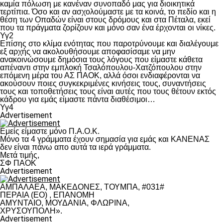
καμία πόλωση με κανέναν συνοπαδό μας για διοικητικά
τερτίπια. Όσο και αν ασχολούμαστε με τα κοινά, το πεδίο και η
θέση των Οπαδών είναι στους δρόμους και στα Πέταλα, εκεί
που τα πράγματα ζορίζουν και μόνο σαν ένα έρχονται οι νίκες.
Υγ2
Επίσης στο κλίμα ενότητας που παροτρύνουμε και διαλέγουμε
εξ αρχής να ακολουθήσουμε αποφασίσαμε να μην
ανακοινώσουμε δημόσια τους λόγους που είμαστε κάθετα
απέναντι στην εμπλοκή Τσαλόπουλου-Χατζόπουλου στην
επόμενη μέρα του ΑΣ ΠΑΟΚ, αλλά όσοι ενδιαφέρονται να
ακούσουν ποιες συγκεκριμένες κινήσεις τους, συναντήσεις
τους και τοποθετήσεις τους είναι αυτές που τους θέτουν εκτός
κάδρου για εμάς είμαστε πάντα διαθέσιμοι…
Υγ4
Advertisement
Εμείς είμαστε μόνο Π.Α.Ο.Κ.
Μόνο τα 4 γράμματα έχουν σημασία για εμάς και ΚΑΝΕΝΑΣ
δεν είναι πάνω απο αυτά τα ιερά γράμματα.
Μετά τιμής,
ΣΦ ΠΑΟΚ
Advertisement
ΑΜΠΑΛΑΕΑ, ΜΑΚΕΔΟΝΕΣ, ΤΟΥΜΠΑ, #031#
ΠΕΡΑΙΑ (ΕΟ) , ΕΠΑΝΟΜΗ
ΑΜΥΝΤΑΙΟ, ΜΟΥΔΑΝΙΑ, ΦΛΩΡΙΝΑ,
ΧΡΥΣΟΥΠΟΛΗ».
Advertisement