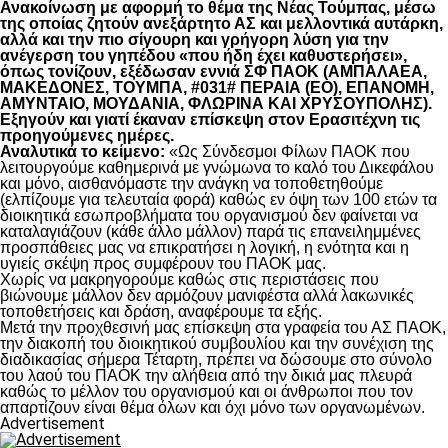
Ανακοίνωση με αφορμή το θέμα της Νέας Τούμπας, μέσω
της οποίας ζητούν ανεξάρτητο ΑΣ και μελλοντικά αυτάρκη,
αλλά και την πιο σίγουρη και γρήγορη λύση για την
ανέγερση του γηπέδου «που ήδη έχει καθυστερήσει»,
όπως τονίζουν, εξέδωσαν εννιά ΣΦ ΠΑΟΚ (ΑΜΠΑΛΑΕΑ,
ΜΑΚΕΔΟΝΕΣ, ΤΟΥΜΠΑ, #031# ΠΕΡΑΙΑ (ΕΟ), ΕΠΑΝΟΜΗ,
ΑΜΥΝΤΑΙΟ, ΜΟΥΔΑΝΙΑ, ΦΛΩΡΙΝΑ ΚΑΙ ΧΡΥΣΟΥΠΟΛΗΣ).
Εξηγούν και γιατί έκαναν επίσκεψη στον Ερασιτέχνη τις
προηγούμενες ημέρες.
Αναλυτικά το κείμενο:
«Ως Σύνδεσμοι Φίλων ΠΑΟΚ που
λειτουργούμε καθημερινά με γνώμωνα το καλό του Δικεφάλου
και μόνο, αισθανόμαστε την ανάγκη να τοποθετηθούμε
(ελπίζουμε για τελευταία φορά) καθώς εν όψη των 100 ετών τα
διοικητικά εσωπροβλήματα του οργανισμού δεν φαίνεται να
καταλαγιάζουν (κάθε άλλο μάλλον) παρά τις επανειλημμένες
προσπάθειες μας να επικρατήσει η λογική, η ενότητα και η
υγιείς σκέψη προς συμφέρουν του ΠΑΟΚ μας.
Χωρίς να μακρηγορούμε καθώς στις περιστάσεις που
βιώνουμε μάλλον δεν αρμόζουν μανιφέστα αλλά λακωνικές
τοποθετήσεις και δράση, αναφέρουμε τα εξής.
Μετά την προχθεσινή μας επίσκεψη στα γραφεία του ΑΣ ΠΑΟΚ,
την διακοπή του διοικητικού συμβουλίου και την συνέχιση της
διαδικασίας σήμερα Τέταρτη, πρέπει να δώσουμε στο σύνολο
του λαού του ΠΑΟΚ την αλήθεια από την δικιά μας πλευρά
καθώς το μέλλον του οργανισμού και οι άνθρωποι που τον
απαρτίζουν είναι θέμα όλων και όχι μόνο των οργανωμένων.
Advertisement