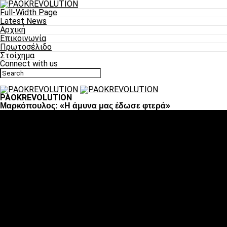
Full-Width Page
Latest News
Αρχική
Επικοινωνία
Πρωτοσέλιδο
Στοίχημα
Connect with us
PAOKREVOLUTION
Μαρκόπουλος: «Η άμυνα μας έδωσε φτερά»
Ποδόσφαιρο
«Πλέον έχουμε αλλάξει σαν ομάδα, παίξαμε σαν ένα»
«Το πιο σημαντικό είναι η αυτοπεποίθηση των
ποδοσφαιριστών»
«Πάμε να διεκδικήσουμε την οκτάδα»
«Είναι απόλαυση να παίζεις για τον κόσμο του ΠΑΟΚ»
«Θα τα δώσουμε όλα κόντρα στη Λιόν για την οκτάδα»
Μπάσκετ