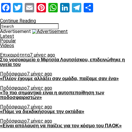
Facebook
Twitter
Email
Pinterest
WhatsApp
LinkedIn
Telegram
Μοιραστ
Continue Reading
Advertisement
Latest
Popular
Videos
Επικαιρότητα
7 μήνες ago
Στο νοσοκομείο ο Μιρτσέα Λουτσέσκου, επιδεινώθηκε η
υγεία του
Ποδόσφαιρο
7 μήνες ago
«Πλέον έχουμε αλλάξει σαν ομάδα, παίξαμε σαν ένα»
Ποδόσφαιρο
7 μήνες ago
«Το πιο σημαντικό είναι η αυτοπεποίθηση των
ποδοσφαιριστών»
Ποδόσφαιρο
7 μήνες ago
«Πάμε να διεκδικήσουμε την οκτάδα»
Ποδόσφαιρο
7 μήνες ago
«Είναι απόλαυση να παίζεις για τον κόσμο του ΠΑΟΚ»