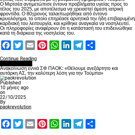
Ο Μιρτσέα αντιμετώπισε έντονα προβλήματα υγείας προς το
τέλος του 2025, με αποτέλεσμα να χρειαστεί άμεση ιατρική
φροντίδα. Ο 80χρονος ταλαιπωρήθηκε από έντονο
κρυολόγημα, το οποίο επηρέασε αρνητικά την ήδη επιβαρυμένη
καρδιακή του λειτουργία, και κρίθηκε αναγκαία να νοσηλευτεί.
Οι πληροφορίες αναφέρουν ότι η κατάστασή του επιδεινώθηκε
κατά τη διάρκεια της νοσηλείας του.
Facebook
Twitter
Email
Pinterest
WhatsApp
LinkedIn
Telegram
Μοιραστ
Continue Reading
Επικαιρότητα
Ανακοίνωση εννιά ΣΦ ΠΑΟΚ: «Θέλουμε ανεξάρτητο και
αυτάρκη ΑΣ, την καλύτερη λύση για την Τούμπα»
Published
10 μήνες ago
on
22/10/2025
By
paokrevolution
Facebook
Twitter
Email
Pinterest
WhatsApp
LinkedIn
Telegram
Μοιραστ