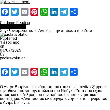
Facebook
Twitter
Email
Pinterest
WhatsApp
LinkedIn
Telegram
Μοιραστ
Continue Reading
Επικαιρότητα
Συγκλονισμένος και ο Αντρέ με την απώλεια του Ζότα
Published
1 έτος ago
on
03/07/2025
By
paokrevolution
Facebook
Twitter
Email
Pinterest
WhatsApp
LinkedIn
Telegram
Μοιραστ
Ο Αντρέ Βιεϊρίνια με ανάρτηση του στα social media εξέφρασε
την οδύνη του για την απώλεια του Ντιόγκο Ζότα που έχασε
όπως και ο αδελφός του την ζωή του σε αυτοκινητιστικό
δυστύχημα. «Αναπαύσου εν ειρήνη», ανέφερε στο μήνυμά του
ο Αντρέ Βιεϊρίνια.