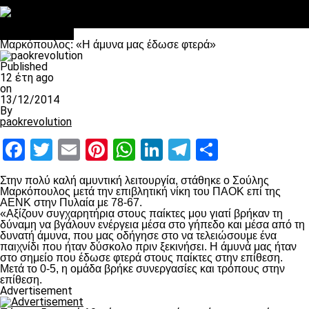
Στο OPEN τα προκριματικά, στη NOVA τα του πρωταθλήματος
Σαν σήμερα: Οταν “έφυγε” ο Λόραντ
Επικαιρότητα
Μαρκόπουλος: «Η άμυνα μας έδωσε φτερά»
Published
12 έτη ago
on
13/12/2014
By
paokrevolution
Facebook
Twitter
Email
Pinterest
WhatsApp
LinkedIn
Telegram
Μοιραστ
Στην πολύ καλή αμυντική λειτουργία, στάθηκε ο Σούλης
Μαρκόπουλος μετά την επιβλητική νίκη του ΠΑΟΚ επί της
ΑΕΝΚ στην Πυλαία με 78-67.
«Αξίζουν συγχαρητήρια στους παίκτες μου γιατί βρήκαν τη
δύναμη να βγάλουν ενέργεια μέσα στο γήπεδο και μέσα από τη
δυνατή άμυνα, που μας οδήγησε στο να τελειώσουμε ένα
παιχνίδι που ήταν δύσκολο πριν ξεκινήσει. Η άμυνά μας ήταν
στο σημείο που έδωσε φτερά στους παίκτες στην επίθεση.
Μετά το 0-5, η ομάδα βρήκε συνεργασίες και τρόπους στην
επίθεση.
Advertisement