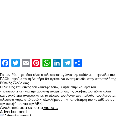
Facebook
Twitter
Email
Pinterest
WhatsApp
LinkedIn
Telegram
Μοιραστ
Για τον Ρόμπερτ Μακ είναι ο τελευταίος αγώνας της σεζόν με τη φανέλα του
ΠΑΟΚ, αφού από τη Δευτέρα θα πρέπει να ενσωματωθεί στην αποστολή της
Εθνικής Σλοβακίας.
Ο διεθνής επιθετικός του «Δικεφάλου», μίλησε στην κάμερα του
«novasports.gr» για την αυριανή αναμέτρηση, τις σκέψεις του ειδικά αλλά
και γενικότερα αναφορικά με το μέλλον του λόγω των πολλών που λέγονται
τελευταία γύρω από αυτό κι ολοκλήρωσε την τοποθέτησή του καταθέτοντας
την άποψή του για την ΑΕΚ.
Αναλυτικά όσα είπε στο
video…
Advertisement