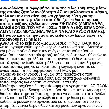
Ανακοίνωση με αφορμή το θέμα της Νέας Τούμπας, μέσω
της οποίας ζητούν ανεξάρτητο ΑΣ και μελλοντικά αυτάρκη,
αλλά και την πιο σίγουρη και γρήγορη λύση για την
ανέγερση του γηπέδου «που ήδη έχει καθυστερήσει»,
όπως τονίζουν, εξέδωσαν εννιά ΣΦ ΠΑΟΚ (ΑΜΠΑΛΑΕΑ,
ΜΑΚΕΔΟΝΕΣ, ΤΟΥΜΠΑ, #031# ΠΕΡΑΙΑ (ΕΟ), ΕΠΑΝΟΜΗ,
ΑΜΥΝΤΑΙΟ, ΜΟΥΔΑΝΙΑ, ΦΛΩΡΙΝΑ ΚΑΙ ΧΡΥΣΟΥΠΟΛΗΣ).
Εξηγούν και γιατί έκαναν επίσκεψη στον Ερασιτέχνη τις
προηγούμενες ημέρες.
Αναλυτικά το κείμενο:
«Ως Σύνδεσμοι Φίλων ΠΑΟΚ που
λειτουργούμε καθημερινά με γνώμωνα το καλό του Δικεφάλου
και μόνο, αισθανόμαστε την ανάγκη να τοποθετηθούμε
(ελπίζουμε για τελευταία φορά) καθώς εν όψη των 100 ετών τα
διοικητικά εσωπροβλήματα του οργανισμού δεν φαίνεται να
καταλαγιάζουν (κάθε άλλο μάλλον) παρά τις επανειλημμένες
προσπάθειες μας να επικρατήσει η λογική, η ενότητα και η
υγιείς σκέψη προς συμφέρουν του ΠΑΟΚ μας.
Χωρίς να μακρηγορούμε καθώς στις περιστάσεις που
βιώνουμε μάλλον δεν αρμόζουν μανιφέστα αλλά λακωνικές
τοποθετήσεις και δράση, αναφέρουμε τα εξής.
Μετά την προχθεσινή μας επίσκεψη στα γραφεία του ΑΣ ΠΑΟΚ,
την διακοπή του διοικητικού συμβουλίου και την συνέχιση της
διαδικασίας σήμερα Τέταρτη, πρέπει να δώσουμε στο σύνολο
του λαού του ΠΑΟΚ την αλήθεια από την δικιά μας πλευρά
καθώς το μέλλον του οργανισμού και οι άνθρωποι που τον
απαρτίζουν είναι θέμα όλων και όχι μόνο των οργανωμένων.