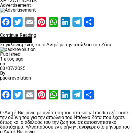
ΧΡΥΣΟΥΠΟΛΗ».
Advertisement
Facebook
Twitter
Email
Pinterest
WhatsApp
LinkedIn
Telegram
Μοιραστ
Continue Reading
Επικαιρότητα
Συγκλονισμένος και ο Αντρέ με την απώλεια του Ζότα
Published
1 έτος ago
on
03/07/2025
By
paokrevolution
Facebook
Twitter
Email
Pinterest
WhatsApp
LinkedIn
Telegram
Μοιραστ
Ο Αντρέ Βιεϊρίνια με ανάρτηση του στα social media εξέφρασε
την οδύνη του για την απώλεια του Ντιόγκο Ζότα που έχασε
όπως και ο αδελφός του την ζωή του σε αυτοκινητιστικό
δυστύχημα. «Αναπαύσου εν ειρήνη», ανέφερε στο μήνυμά του
ο Αντρέ Βιεϊρίνια.