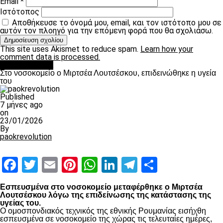
Email
*
Ιστότοπος
Αποθήκευσε το όνομά μου, email, και τον ιστότοπο μου σε
αυτόν τον πλοηγό για την επόμενη φορά που θα σχολιάσω.
This site uses Akismet to reduce spam.
Learn how your
comment data is processed.
Επικαιρότητα
Στο νοσοκομείο ο Μιρτσέα Λουτσέσκου, επιδεινώθηκε η υγεία
του
Published
7 μήνες ago
on
23/01/2026
By
paokrevolution
Facebook
Twitter
Email
Pinterest
WhatsApp
LinkedIn
Telegram
Μοιραστ
Εσπευσμένα στο νοσοκομείο μεταφέρθηκε ο Μιρτσέα
Λουτσέσκου λόγω της επιδείνωσης της κατάστασης της
υγείας του.
Ο ομοσπονδιακός τεχνικός της εθνικής Ρουμανίας εισήχθη
εσπευσμένα σε νοσοκομείο της χώρας τις τελευταίες ημέρες,