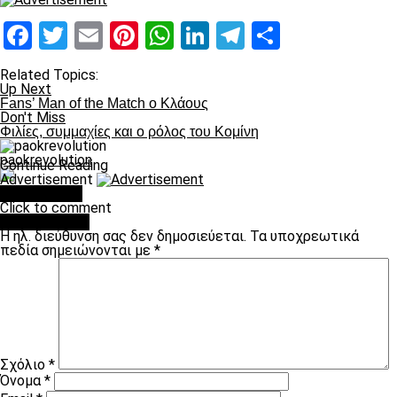
Facebook
Twitter
Email
Pinterest
WhatsApp
LinkedIn
Telegram
Μοιραστ
Related Topics:
Up Next
Fans’ Man of the Match ο Κλάους
Don't Miss
Φιλίες, συμμαχίες και ο ρόλος του Κομίνη
paokrevolution
Continue Reading
Advertisement
You may like
Click to comment
Leave a Reply
Η ηλ. διεύθυνση σας δεν δημοσιεύεται.
Τα υποχρεωτικά
πεδία σημειώνονται με
*
Σχόλιο
*
Όνομα
*