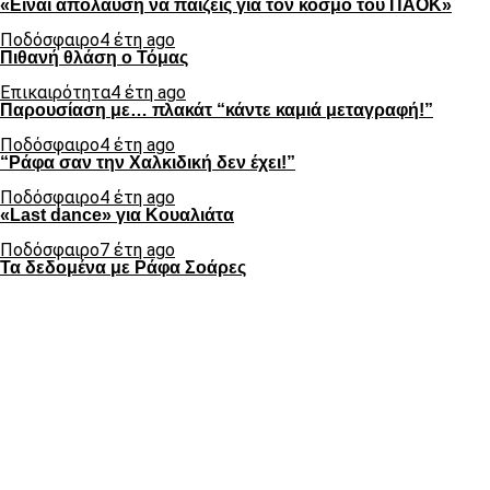
«Είναι απόλαυση να παίζεις για τον κόσμο του ΠΑΟΚ»
Ποδόσφαιρο
4 έτη ago
Πιθανή θλάση ο Τόμας
Επικαιρότητα
4 έτη ago
Παρουσίαση με… πλακάτ “κάντε καμιά μεταγραφή!”
Ποδόσφαιρο
4 έτη ago
“Ράφα σαν την Χαλκιδική δεν έχει!”
Ποδόσφαιρο
4 έτη ago
«Last dance» για Κουαλιάτα
Ποδόσφαιρο
7 έτη ago
Τα δεδομένα με Ράφα Σοάρες