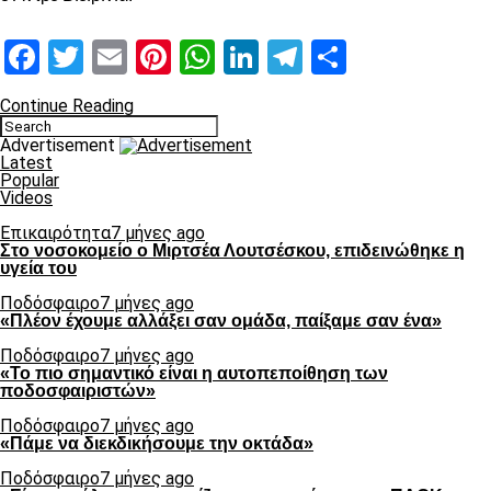
Facebook
Twitter
Email
Pinterest
WhatsApp
LinkedIn
Telegram
Μοιραστ
Continue Reading
Advertisement
Latest
Popular
Videos
Επικαιρότητα
7 μήνες ago
Στο νοσοκομείο ο Μιρτσέα Λουτσέσκου, επιδεινώθηκε η
υγεία του
Ποδόσφαιρο
7 μήνες ago
«Πλέον έχουμε αλλάξει σαν ομάδα, παίξαμε σαν ένα»
Ποδόσφαιρο
7 μήνες ago
«Το πιο σημαντικό είναι η αυτοπεποίθηση των
ποδοσφαιριστών»
Ποδόσφαιρο
7 μήνες ago
«Πάμε να διεκδικήσουμε την οκτάδα»
Ποδόσφαιρο
7 μήνες ago