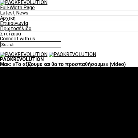
Full-Width Page
Latest News
Αρχική
Επικοινωνία
Πρωτοσέλιδο
Στοίχημα
Connect with us
PAOKREVOLUTION
Μακ: «Το αξίζουμε και θα το προσπαθήσουμε» (video)
Ποδόσφαιρο
«Πλέον έχουμε αλλάξει σαν ομάδα, παίξαμε σαν ένα»
«Το πιο σημαντικό είναι η αυτοπεποίθηση των
ποδοσφαιριστών»
«Πάμε να διεκδικήσουμε την οκτάδα»
«Είναι απόλαυση να παίζεις για τον κόσμο του ΠΑΟΚ»
«Θα τα δώσουμε όλα κόντρα στη Λιόν για την οκτάδα»
Μπάσκετ