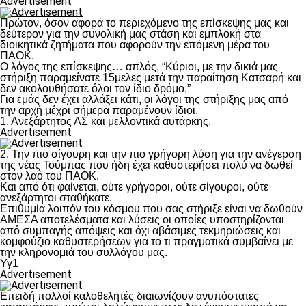
Advertisement
Πρώτον, όσον αφορά το περιεχόμενο της επίσκεψης μας και
δεύτερον για την συνολική μας στάση και εμπλοκή στα
διοικητικά ζητήματα που αφορούν την επόμενη μέρα του
ΠΑΟΚ.
Ο λόγος της επίσκεψης… απλός, “Κύριοι, με την δικιά μας
στήριξη παραμείνατε 15μελες μετά την παραίτηση Κατσαρή και
δεν ακολουθήσατε όλοι τον ίδιο δρόμο.”
Για εμάς δεν έχει αλλάξει κάτι, οι λόγοι της στήριξης μας από
την αρχή μέχρι σήμερα παραμένουν ίδιοι.
1. Ανεξάρτητος ΑΣ και μελλοντικά αυτάρκης,
Advertisement
2. Την πιο σίγουρη και την πιο γρήγορη λύση για την ανέγερση
της νέας Τούμπας που ήδη έχει καθυστερήσει πολύ να δωθεί
στον λαό του ΠΑΟΚ.
Και από ότι φαίνεται, ούτε γρήγοροι, ούτε σίγουροι, ούτε
ανεξάρτητοι σταθήκατε.
Επιθυμία λοιπόν του κόσμου που σας στήριξε είναι να δωθούν
ΑΜΕΣΑ αποτελέσματα και λύσεις οι οποίες υποστηρίζονται
από συμπαγής απόψεις και όχι αβάσιμες τεκμηριώσεις και
κομφούζιο καθυστερήσεων για το τι πραγματικά συμβαίνει με
την κληρονομιά του συλλόγου μας.
Υγ1
Advertisement
Επειδή πολλοί καλοθελητές διαιωνίζουν ανυπόστατες