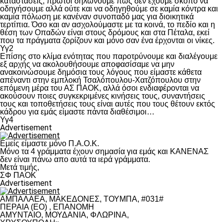
καταστάσεις, πρώτοι δηλώνουμε πως δεν έχουμε σκοπό να
οδηγήσουμε αλλά ούτε και να οδηγηθούμε σε καμία κόντρα και
καμία πόλωση με κανέναν συνοπαδό μας για διοικητικά
τερτίπια. Όσο και αν ασχολούμαστε με τα κοινά, το πεδίο και η
θέση των Οπαδών είναι στους δρόμους και στα Πέταλα, εκεί
που τα πράγματα ζορίζουν και μόνο σαν ένα έρχονται οι νίκες.
Υγ2
Επίσης στο κλίμα ενότητας που παροτρύνουμε και διαλέγουμε
εξ αρχής να ακολουθήσουμε αποφασίσαμε να μην
ανακοινώσουμε δημόσια τους λόγους που είμαστε κάθετα
απέναντι στην εμπλοκή Τσαλόπουλου-Χατζόπουλου στην
επόμενη μέρα του ΑΣ ΠΑΟΚ, αλλά όσοι ενδιαφέρονται να
ακούσουν ποιες συγκεκριμένες κινήσεις τους, συναντήσεις
τους και τοποθετήσεις τους είναι αυτές που τους θέτουν εκτός
κάδρου για εμάς είμαστε πάντα διαθέσιμοι…
Υγ4
Advertisement
Εμείς είμαστε μόνο Π.Α.Ο.Κ.
Μόνο τα 4 γράμματα έχουν σημασία για εμάς και ΚΑΝΕΝΑΣ
δεν είναι πάνω απο αυτά τα ιερά γράμματα.
Μετά τιμής,
ΣΦ ΠΑΟΚ
Advertisement
ΑΜΠΑΛΑΕΑ, ΜΑΚΕΔΟΝΕΣ, ΤΟΥΜΠΑ, #031#
ΠΕΡΑΙΑ (ΕΟ) , ΕΠΑΝΟΜΗ
ΑΜΥΝΤΑΙΟ, ΜΟΥΔΑΝΙΑ, ΦΛΩΡΙΝΑ,