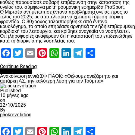
καθώς παρουσίασε σοβαρή επιβάρυνση στην κατάσταση της
υγείας του, σύμφωνα με τη ρουμανική εφημερίδα ProSport.
Ο Μιρτσέα αντιμετώπισε έντονα προβλήματα υγείας προς το
τέλος του 2025, με αποτέλεσμα να χρειαστεί άμεση ιατρική
φροντίδα. Ο 80χρονος ταλαιπωρήθηκε από έντονο
κρυολόγημα, το οποίο επηρέασε αρνητικά την ήδη επιβαρυμένη
καρδιακή του λειτουργία, και κρίθηκε αναγκαία να νοσηλευτεί.
Οι πληροφορίες αναφέρουν ότι η κατάστασή του επιδεινώθηκε
κατά τη διάρκεια της νοσηλείας του.
Facebook
Twitter
Email
Pinterest
WhatsApp
LinkedIn
Telegram
Μοιραστ
Continue Reading
Επικαιρότητα
Ανακοίνωση εννιά ΣΦ ΠΑΟΚ: «Θέλουμε ανεξάρτητο και
αυτάρκη ΑΣ, την καλύτερη λύση για την Τούμπα»
Published
10 μήνες ago
on
22/10/2025
By
paokrevolution
Facebook
Twitter
Email
Pinterest
WhatsApp
LinkedIn
Telegram
Μοιραστ