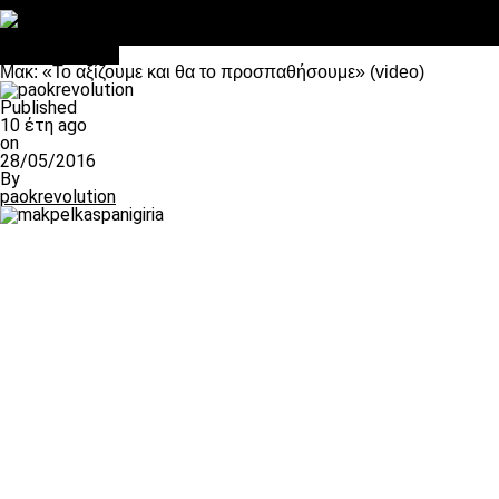
Στο OPEN τα προκριματικά, στη NOVA τα του πρωταθλήματος
Σαν σήμερα: Οταν “έφυγε” ο Λόραντ
Επικαιρότητα
Μακ: «Το αξίζουμε και θα το προσπαθήσουμε» (video)
Published
10 έτη ago
on
28/05/2016
By
paokrevolution