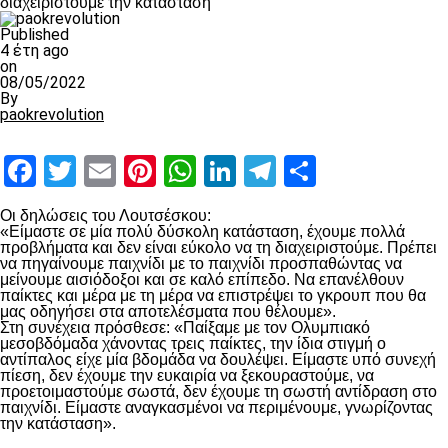
διαχειριστούμε την κατάσταση”
Published
4 έτη ago
on
08/05/2022
By
paokrevolution
Facebook
Twitter
Email
Pinterest
WhatsApp
LinkedIn
Telegram
Μοιραστ
Οι δηλώσεις του Λουτσέσκου:
«Είμαστε σε μία πολύ δύσκολη κατάσταση, έχουμε πολλά
προβλήματα και δεν είναι εύκολο να τη διαχειριστούμε. Πρέπει
να πηγαίνουμε παιχνίδι με το παιχνίδι προσπαθώντας να
μείνουμε αισιόδοξοι και σε καλό επίπεδο. Να επανέλθουν
παίκτες και μέρα με τη μέρα να επιστρέψει το γκρουπ που θα
μας οδηγήσει στα αποτελέσματα που θέλουμε».
Στη συνέχεια πρόσθεσε: «Παίξαμε με τον Ολυμπιακό
μεσοβδόμαδα χάνοντας τρεις παίκτες, την ίδια στιγμή ο
αντίπαλος είχε μία βδομάδα να δουλέψει. Είμαστε υπό συνεχή
πίεση, δεν έχουμε την ευκαιρία να ξεκουραστούμε, να
προετοιμαστούμε σωστά, δεν έχουμε τη σωστή αντίδραση στο
παιχνίδι. Είμαστε αναγκασμένοι να περιμένουμε, γνωρίζοντας
την κατάσταση».