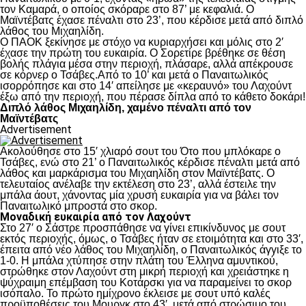
τον Καμαρά, ο οποίος σκόραρε στο 87’ με κεφαλιά. Ο
Μαϊντέβατς έχασε πέναλτι στο 23’, που κέρδισε μετά από διπλό
λάθος του Μιχαηλίδη.
Ο ΠΑΟΚ ξεκίνησε με στόχο να κυριαρχήσει και μόλις στο 2′
έχασε την πρώτη του ευκαιρία. Ο Σορετίρε βρέθηκε σε θέση
βολής πλάγια μέσα στην περιοχή, πλάσαρε, αλλά απέκρουσε
σε κόρνερ ο Τσάβες.Από το 10’ και μετά ο Παναιτωλικός
ισορρόπησε και στο 14′ απείλησε με «κεραυνό» του Λαχούντ
έξω από την περιοχή, που πέρασε δίπλα από το κάθετο δοκάρι!
Διπλό λάθος Μιχαηλίδη, χαμένο πέναλτι από τον
Μαϊντέβατς
Advertisement
Ακολούθησε στο 15′ χλιαρό σουτ του Ότο που μπλόκαρε ο
Τσάβες, ενώ στο 21’ ο Παναιτωλικός κέρδισε πέναλτι μετά από
λάθος και μαρκάρισμα του Μιχαηλίδη στον Μαϊντέβατς. Ο
τελευταίος ανέλαβε την εκτέλεση στο 23’, αλλά έστειλε την
μπάλα άουτ, χάνοντας μία χρυσή ευκαιρία για να βάλει τον
Παναιτωλικό μπροστά στο σκορ.
Μοναδική ευκαιρία από τον Λαχούντ
Στο 27′ ο Σάστρε προσπάθησε να γίνει επικίνδυνος με σουτ
εκτός περιοχής, όμως, ο Τσάβες ήταν σε ετοιμότητα και στο 33′,
έπειτα από νέο λάθος του Μιχαηλίδη, ο Παναιτωλικός άγγιξε το
1-0. Η μπάλα χτύπησε στην πλάτη του Έλληνα αμυντικού,
στρώθηκε στον Λαχούντ στη μικρή περιοχή και χρειάστηκε η
ψύχραιμη επέμβαση του Κοτάρσκι για να παραμείνει το σκορ
ισόπαλο. Το πρώτο ημίχρονο έκλεισε με σουτ υπό καλές
προϋποθέσεις του Μουργκ στο 43′, μετά από στρώσιμο του