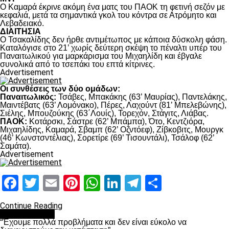
Ο Καμαρά έκρινε ακόμη ένα ματς του ΠΑΟΚ τη φετινή σεζόν με
κεφαλιά, μετά τα σημαντικά γκολ του κόντρα σε Ατρόμητο και
Λεβαδειακό.
ΔΙΑΙΤΗΣΙΑ
Ο Τσακαλίδης δεν ήρθε αντιμέτωπος με κάποια δύσκολη φάση.
Καταλόγισε στο 21’ χωρίς δεύτερη σκέψη το πέναλτι υπέρ του
Παναιτωλικού για μαρκάρισμα του Μιχαηλίδη και έβγαλε
συνολικά από το τσεπάκι του επτά κίτρινες.
Advertisement
Οι συνθέσεις των δύο ομάδων:
Παναιτωλικός:
Τσάβες, Μπακάκης (63’ Μαυρίας), Παντελάκης,
Μαιντέβατς (63’ Λομόνακο), Πέρες, Λαχούντ (81’ Μπελεβώνης),
Σιέλης, Μπουζούκης (63΄Λουίς), Τορεχόν, Στάγιτς, Λιάβας.
ΠΑΟΚ:
Κοτάρσκι, Σάστρε (62’ Μπάμπα), Ότο, Κεντζιόρα,
Μιχαηλίδης, Καμαρά, Σβαμπ (62’ Οζντόεφ), Ζίβκοβιτς, Μουργκ
(46’ Κωνστσντέλιας), Σορετίρε (69’ Τισουντάλι), Τσάλοφ (62’
Σαμάτα).
Advertisement
Facebook
Twitter
Email
Pinterest
WhatsApp
LinkedIn
Telegram
Μοιραστ
Continue Reading
πρωτοσέλιδο
“Έχουμε πολλά προβλήματα και δεν είναι εύκολο να