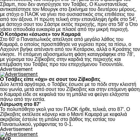
Σβαμπ, που δεν ανησύχησε τον Τσάβες. Ο Κωνσταντέλιας
αντικατέστησε τον Μουργκ στο ξεκίνημα του δευτέρου μέρους,
με στόχο ο ΠΑΟΚ να γίνει πιο ουσιαστικός στις επιθέσεις του
από τον άξονα. Η πρώτη τελική στην επανάληψη ήρθε στο 54′,
με άστοχο σουτ του Σάστρε εκτός περιοχής, πριν στο 58′ ο Ότο
χάσει σπουδαία ευκαιρία με πλασέ από την μικρή περιοχή.
Ο Κοτάρσκι «έσωσε» τον Καμαρά
Στο 60’ ο Παναιτωλικός απείλησε από μεγάλο λάθος του
Καμαρά, ο οποίος προσπάθησε να γυρίσει προς τα πίσω, ο
Λαχούντ βγήκε απέναντι από τον Κοτάρσκι, αλλά ο Κροάτης τον
νίκησε. Η επόμενη αξιοσημείωτη φάση καταγράφηκε στο 78’,
με γύρισμα του Ζίβκοβιτς στην καρδιά της περιοχής και
επέμβαση του Τσάβες προ του επερχόμενου Τισουντάλι.
Advertisement
Ο Τσάβες είπε «όχι» σε σουτ του Ζίβκοβιτς
Δύο λεπτά αργότερα, ο Τσάβες έσωσε με το πόδι στην κλειστή
του γωνία, μετά από σουτ του Ζίβκοβιτς και στην επόμενη φάση
ο Καμαρά είδε σε κεφαλιά του τη μπάλα να φεύγει ελάχιστα
πάνω από την εστία.
Λύτρωση στο 87’
Το πολυπόθητο γκολ για τον ΠΑΟΚ ήρθε, τελικά, στο 87′. Ο
Ζίβκοβιτς εκτέλεσε κόρνερ και ο Μαντί Καμαρά με κεφαλιά
ακριβείας έστειλε τη μπάλα στο βάθος της εστίας του
Παναιτωλικού, γράφοντας το 0-1.
Advertisement
MVP