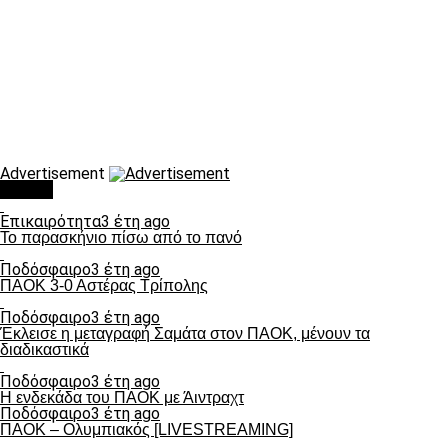
Advertisement
Τάσεις
Επικαιρότητα
3 έτη ago
Το παρασκήνιο πίσω από το πανό
Ποδόσφαιρο
3 έτη ago
ΠΑΟΚ 3-0 Αστέρας Τρίπολης
Ποδόσφαιρο
3 έτη ago
Έκλεισε η μεταγραφή Σαμάτα στον ΠΑΟΚ, μένουν τα
διαδικαστικά
Ποδόσφαιρο
3 έτη ago
Η ενδεκάδα του ΠΑΟΚ με Άιντραχτ
Ποδόσφαιρο
3 έτη ago
ΠΑΟΚ – Ολυμπιακός [LIVESTREAMING]