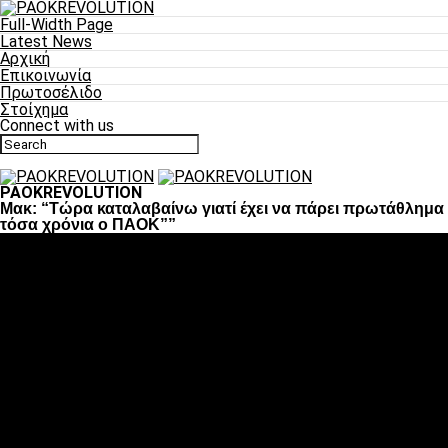
Full-Width Page
Latest News
Αρχική
Επικοινωνία
Πρωτοσέλιδο
Στοίχημα
Connect with us
PAOKREVOLUTION
Μακ: “Tώρα καταλαβαίνω γιατί έχει να πάρει πρωτάθλημα
τόσα χρόνια ο ΠΑΟΚ””
Ποδόσφαιρο
«Πλέον έχουμε αλλάξει σαν ομάδα, παίξαμε σαν ένα»
«Το πιο σημαντικό είναι η αυτοπεποίθηση των
ποδοσφαιριστών»
«Πάμε να διεκδικήσουμε την οκτάδα»
«Είναι απόλαυση να παίζεις για τον κόσμο του ΠΑΟΚ»
«Θα τα δώσουμε όλα κόντρα στη Λιόν για την οκτάδα»
Μπάσκετ