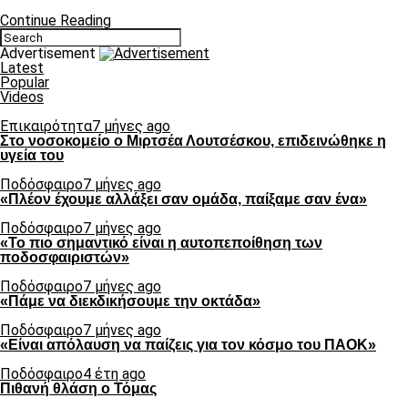
Continue Reading
Advertisement
Latest
Popular
Videos
Επικαιρότητα
7 μήνες ago
Στο νοσοκομείο ο Μιρτσέα Λουτσέσκου, επιδεινώθηκε η
υγεία του
Ποδόσφαιρο
7 μήνες ago
«Πλέον έχουμε αλλάξει σαν ομάδα, παίξαμε σαν ένα»
Ποδόσφαιρο
7 μήνες ago
«Το πιο σημαντικό είναι η αυτοπεποίθηση των
ποδοσφαιριστών»
Ποδόσφαιρο
7 μήνες ago
«Πάμε να διεκδικήσουμε την οκτάδα»
Ποδόσφαιρο
7 μήνες ago
«Είναι απόλαυση να παίζεις για τον κόσμο του ΠΑΟΚ»
Ποδόσφαιρο
4 έτη ago
Πιθανή θλάση ο Τόμας