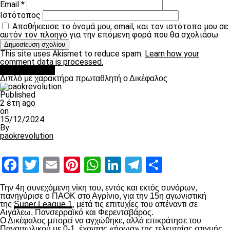
Email
*
Ιστότοπος
Αποθήκευσε το όνομά μου, email, και τον ιστότοπο μου σε
αυτόν τον πλοηγό για την επόμενη φορά που θα σχολιάσω.
This site uses Akismet to reduce spam.
Learn how your
comment data is processed.
πρωτοσέλιδο
Διπλό με χαρακτήρα πρωταθλητή ο Δικέφαλος
Published
2 έτη ago
on
15/12/2024
By
paokrevolution
Facebook
Twitter
Email
Pinterest
WhatsApp
LinkedIn
Telegram
Μοιραστ
Την 4
η
συνεχόμενη νίκη του, εντός και εκτός συνόρων,
πανηγύρισε ο ΠΑΟΚ στο Αγρίνιο, για την 15
η
αγωνιστική
της
Super League 1
, μετά τις επιτυχίες του απέναντι σε
Αιγάλεω, Πανσερραϊκό και Φερεντσβάρος.
Ο Δικέφαλος μπορεί να αγχώθηκε, αλλά επικράτησε του
Παναιτωλικού με 0-1, έχοντας «ήρωα» της τελευταίας στιγμής