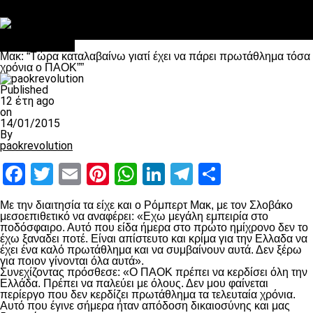
Στο OPEN τα προκριματικά, στη NOVA τα του πρωταθλήματος
Σαν σήμερα: Οταν “έφυγε” ο Λόραντ
πρωτοσέλιδο
Μακ: “Tώρα καταλαβαίνω γιατί έχει να πάρει πρωτάθλημα τόσα
χρόνια ο ΠΑΟΚ””
Published
12 έτη ago
on
14/01/2015
By
paokrevolution
Facebook
Twitter
Email
Pinterest
WhatsApp
LinkedIn
Telegram
Μοιραστ
Με την διαιτησία τα είχε και ο Ρόμπερτ Μακ, με τον Σλοβάκο
μεσοεπιθετικό να αναφέρει: «Εχω μεγάλη εμπειρία στο
ποδόσφαιρο. Αυτό που είδα ήμερα στο πρώτο ημίχρονο δεν το
έχω ξαναδει ποτέ. Είναι απίστευτο και κρίμα για την Ελλαδα να
έχει ένα καλό πρωτάθλημα και να συμβαίνουν αυτά. Δεν ξέρω
για ποιον γίνονται όλα αυτά».
Συνεχίζοντας πρόσθεσε: «Ο ΠΑΟΚ πρέπει να κερδίσει όλη την
Ελλάδα. Πρέπει να παλεύει με όλους. Δεν μου φαίνεται
περίεργο που δεν κερδίζει πρωτάθλημα τα τελευταία χρόνια.
Αυτό που έγινε σήμερα ήταν απόδοση δικαιοσύνης και μας