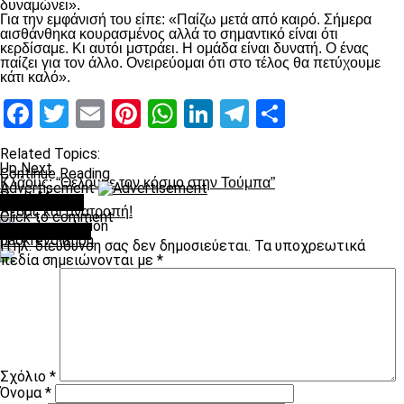
δυναμώνει».
Για την εμφάνισή του είπε: «Παίζω μετά από καιρό. Σήμερα
αισθάνθηκα κουρασμένος αλλά το σημαντικό είναι ότι
κερδίσαμε. Κι αυτόι μστράει. Η ομάδα είναι δυνατή. Ο ένας
παίζει για τον άλλο. Ονειρεύομαι ότι στο τέλος θα πετύχουμε
κάτι καλό».
Facebook
Twitter
Email
Pinterest
WhatsApp
LinkedIn
Telegram
Μοιραστ
Related Topics:
Up Next
Continue Reading
Κλάους: “Θέλουμε τον κόσμο στην Τούμπα”
Advertisement
Don't Miss
You may like
Δέδας και ανατροπή!
Click to comment
Leave a Reply
paokrevolution
Η ηλ. διεύθυνση σας δεν δημοσιεύεται.
Τα υποχρεωτικά
πεδία σημειώνονται με
*
Σχόλιο
*
Όνομα
*