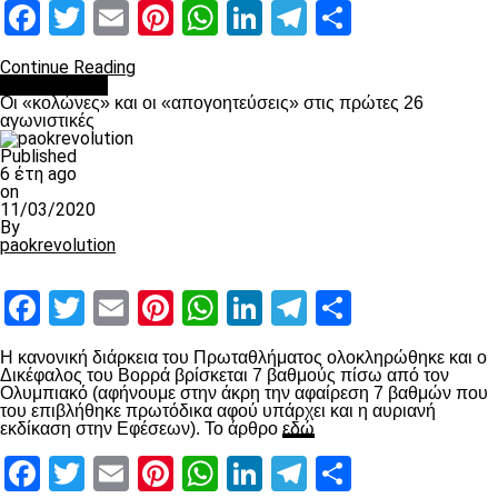
Facebook
Twitter
Email
Pinterest
WhatsApp
LinkedIn
Telegram
Μοιραστ
Continue Reading
Ποδόσφαιρο
Οι «κολώνες» και οι «απογοητεύσεις» στις πρώτες 26
αγωνιστικές
Published
6 έτη ago
on
11/03/2020
By
paokrevolution
Facebook
Twitter
Email
Pinterest
WhatsApp
LinkedIn
Telegram
Μοιραστ
Η κανονική διάρκεια του Πρωταθλήματος ολοκληρώθηκε και ο
Δικέφαλος του Βορρά βρίσκεται 7 βαθμούς πίσω από τον
Ολυμπιακό (αφήνουμε στην άκρη την αφαίρεση 7 βαθμών που
του επιβλήθηκε πρωτόδικα αφού υπάρχει και η αυριανή
εκδίκαση στην Εφέσεων). Το άρθρο
εδώ
Facebook
Twitter
Email
Pinterest
WhatsApp
LinkedIn
Telegram
Μοιραστ