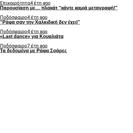
Επικαιρότητα
4 έτη ago
Παρουσίαση με… πλακάτ “κάντε καμιά μεταγραφή!”
Ποδόσφαιρο
4 έτη ago
“Ράφα σαν την Χαλκιδική δεν έχει!”
Ποδόσφαιρο
4 έτη ago
«Last dance» για Κουαλιάτα
Ποδόσφαιρο
7 έτη ago
Τα δεδομένα με Ράφα Σοάρες