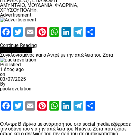
ΠΕΡΑΙΑ (ΕΟ) , ΕΠΑΝΟΜΗ
ΑΜΥΝΤΑΙΟ, ΜΟΥΔΑΝΙΑ, ΦΛΩΡΙΝΑ,
ΧΡΥΣΟΥΠΟΛΗ».
Advertisement
Facebook
Twitter
Email
Pinterest
WhatsApp
LinkedIn
Telegram
Μοιραστ
Continue Reading
Επικαιρότητα
Συγκλονισμένος και ο Αντρέ με την απώλεια του Ζότα
Published
1 έτος ago
on
03/07/2025
By
paokrevolution
Facebook
Twitter
Email
Pinterest
WhatsApp
LinkedIn
Telegram
Μοιραστ
Ο Αντρέ Βιεϊρίνια με ανάρτηση του στα social media εξέφρασε
την οδύνη του για την απώλεια του Ντιόγκο Ζότα που έχασε
όπως και ο αδελφός του την ζωή του σε αυτοκινητιστικό