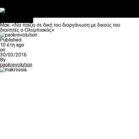
Στο OPEN τα προκριματικά, στη NOVA τα του πρωταθλήματος
Σαν σήμερα: Οταν “έφυγε” ο Λόραντ
Επικαιρότητα
Μακ: «Να παίζει σε δική του διοργάνωση με δικούς του
διαιτητές ο Ολυμπιακός»
Published
10 έτη ago
on
30/03/2016
By
paokrevolution