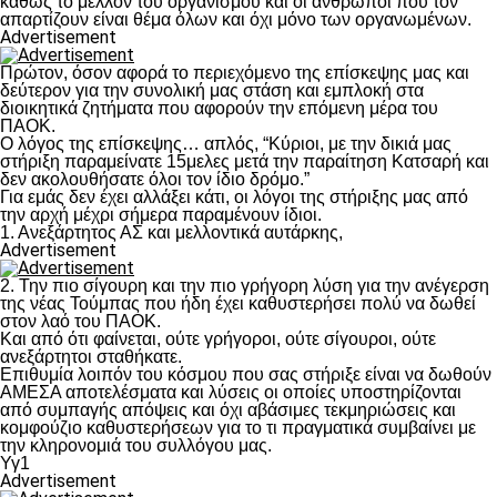
καθώς το μέλλον του οργανισμού και οι άνθρωποι που τον
απαρτίζουν είναι θέμα όλων και όχι μόνο των οργανωμένων.
Advertisement
Πρώτον, όσον αφορά το περιεχόμενο της επίσκεψης μας και
δεύτερον για την συνολική μας στάση και εμπλοκή στα
διοικητικά ζητήματα που αφορούν την επόμενη μέρα του
ΠΑΟΚ.
Ο λόγος της επίσκεψης… απλός, “Κύριοι, με την δικιά μας
στήριξη παραμείνατε 15μελες μετά την παραίτηση Κατσαρή και
δεν ακολουθήσατε όλοι τον ίδιο δρόμο.”
Για εμάς δεν έχει αλλάξει κάτι, οι λόγοι της στήριξης μας από
την αρχή μέχρι σήμερα παραμένουν ίδιοι.
1. Ανεξάρτητος ΑΣ και μελλοντικά αυτάρκης,
Advertisement
2. Την πιο σίγουρη και την πιο γρήγορη λύση για την ανέγερση
της νέας Τούμπας που ήδη έχει καθυστερήσει πολύ να δωθεί
στον λαό του ΠΑΟΚ.
Και από ότι φαίνεται, ούτε γρήγοροι, ούτε σίγουροι, ούτε
ανεξάρτητοι σταθήκατε.
Επιθυμία λοιπόν του κόσμου που σας στήριξε είναι να δωθούν
ΑΜΕΣΑ αποτελέσματα και λύσεις οι οποίες υποστηρίζονται
από συμπαγής απόψεις και όχι αβάσιμες τεκμηριώσεις και
κομφούζιο καθυστερήσεων για το τι πραγματικά συμβαίνει με
την κληρονομιά του συλλόγου μας.
Υγ1
Advertisement