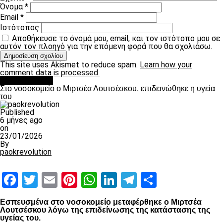
Όνομα
*
Email
*
Ιστότοπος
Αποθήκευσε το όνομά μου, email, και τον ιστότοπο μου σε
αυτόν τον πλοηγό για την επόμενη φορά που θα σχολιάσω.
This site uses Akismet to reduce spam.
Learn how your
comment data is processed.
Επικαιρότητα
Στο νοσοκομείο ο Μιρτσέα Λουτσέσκου, επιδεινώθηκε η υγεία
του
Published
6 μήνες ago
on
23/01/2026
By
paokrevolution
Facebook
Twitter
Email
Pinterest
WhatsApp
LinkedIn
Telegram
Μοιραστ
Εσπευσμένα στο νοσοκομείο μεταφέρθηκε ο Μιρτσέα
Λουτσέσκου λόγω της επιδείνωσης της κατάστασης της
υγείας του.