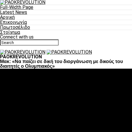
Full-Width Page
Latest News
Αρχική
Επικοινωνία
Πρωτοσέλιδο
Στοίχημα
Connect with us
PAOKREVOLUTION
Μακ: «Να παίζει σε δική του διοργάνωση με δικούς του
διαιτητές ο Ολυμπιακός»
Ποδόσφαιρο
«Πλέον έχουμε αλλάξει σαν ομάδα, παίξαμε σαν ένα»
«Το πιο σημαντικό είναι η αυτοπεποίθηση των
ποδοσφαιριστών»
«Πάμε να διεκδικήσουμε την οκτάδα»
«Είναι απόλαυση να παίζεις για τον κόσμο του ΠΑΟΚ»
«Θα τα δώσουμε όλα κόντρα στη Λιόν για την οκτάδα»
Μπάσκετ