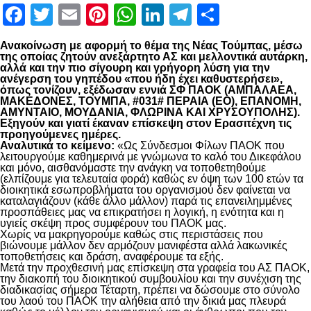
Facebook
Twitter
Email
Pinterest
WhatsApp
LinkedIn
Telegram
Μοιραστ
Ανακοίνωση με αφορμή το θέμα της Νέας Τούμπας, μέσω
της οποίας ζητούν ανεξάρτητο ΑΣ και μελλοντικά αυτάρκη,
αλλά και την πιο σίγουρη και γρήγορη λύση για την
ανέγερση του γηπέδου «που ήδη έχει καθυστερήσει»,
όπως τονίζουν, εξέδωσαν εννιά ΣΦ ΠΑΟΚ (ΑΜΠΑΛΑΕΑ,
ΜΑΚΕΔΟΝΕΣ, ΤΟΥΜΠΑ, #031# ΠΕΡΑΙΑ (ΕΟ), ΕΠΑΝΟΜΗ,
ΑΜΥΝΤΑΙΟ, ΜΟΥΔΑΝΙΑ, ΦΛΩΡΙΝΑ ΚΑΙ ΧΡΥΣΟΥΠΟΛΗΣ).
Εξηγούν και γιατί έκαναν επίσκεψη στον Ερασιτέχνη τις
προηγούμενες ημέρες.
Αναλυτικά το κείμενο:
«Ως Σύνδεσμοι Φίλων ΠΑΟΚ που
λειτουργούμε καθημερινά με γνώμωνα το καλό του Δικεφάλου
και μόνο, αισθανόμαστε την ανάγκη να τοποθετηθούμε
(ελπίζουμε για τελευταία φορά) καθώς εν όψη των 100 ετών τα
διοικητικά εσωπροβλήματα του οργανισμού δεν φαίνεται να
καταλαγιάζουν (κάθε άλλο μάλλον) παρά τις επανειλημμένες
προσπάθειες μας να επικρατήσει η λογική, η ενότητα και η
υγιείς σκέψη προς συμφέρουν του ΠΑΟΚ μας.
Χωρίς να μακρηγορούμε καθώς στις περιστάσεις που
βιώνουμε μάλλον δεν αρμόζουν μανιφέστα αλλά λακωνικές
τοποθετήσεις και δράση, αναφέρουμε τα εξής.
Μετά την προχθεσινή μας επίσκεψη στα γραφεία του ΑΣ ΠΑΟΚ,
την διακοπή του διοικητικού συμβουλίου και την συνέχιση της
διαδικασίας σήμερα Τέταρτη, πρέπει να δώσουμε στο σύνολο
του λαού του ΠΑΟΚ την αλήθεια από την δικιά μας πλευρά