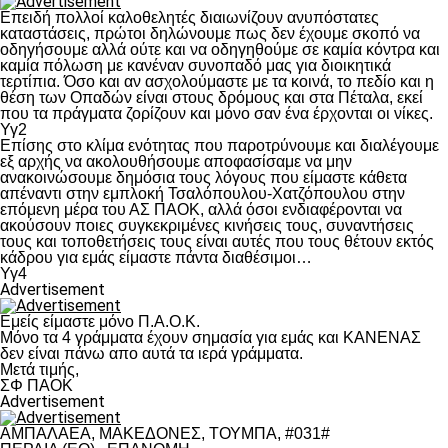
Επειδή πολλοί καλοθελητές διαιωνίζουν ανυπόστατες
καταστάσεις, πρώτοι δηλώνουμε πως δεν έχουμε σκοπό να
οδηγήσουμε αλλά ούτε και να οδηγηθούμε σε καμία κόντρα και
καμία πόλωση με κανέναν συνοπαδό μας για διοικητικά
τερτίπια. Όσο και αν ασχολούμαστε με τα κοινά, το πεδίο και η
θέση των Οπαδών είναι στους δρόμους και στα Πέταλα, εκεί
που τα πράγματα ζορίζουν και μόνο σαν ένα έρχονται οι νίκες.
Υγ2
Επίσης στο κλίμα ενότητας που παροτρύνουμε και διαλέγουμε
εξ αρχής να ακολουθήσουμε αποφασίσαμε να μην
ανακοινώσουμε δημόσια τους λόγους που είμαστε κάθετα
απέναντι στην εμπλοκή Τσαλόπουλου-Χατζόπουλου στην
επόμενη μέρα του ΑΣ ΠΑΟΚ, αλλά όσοι ενδιαφέρονται να
ακούσουν ποιες συγκεκριμένες κινήσεις τους, συναντήσεις
τους και τοποθετήσεις τους είναι αυτές που τους θέτουν εκτός
κάδρου για εμάς είμαστε πάντα διαθέσιμοι…
Υγ4
Advertisement
Εμείς είμαστε μόνο Π.Α.Ο.Κ.
Μόνο τα 4 γράμματα έχουν σημασία για εμάς και ΚΑΝΕΝΑΣ
δεν είναι πάνω απο αυτά τα ιερά γράμματα.
Μετά τιμής,
ΣΦ ΠΑΟΚ
Advertisement
ΑΜΠΑΛΑΕΑ, ΜΑΚΕΔΟΝΕΣ, ΤΟΥΜΠΑ, #031#