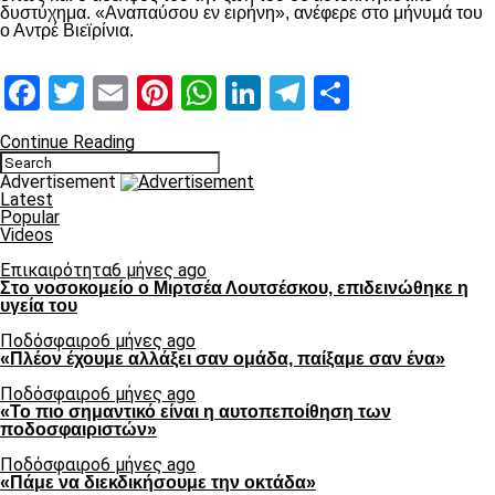
δυστύχημα. «Αναπαύσου εν ειρήνη», ανέφερε στο μήνυμά του
ο Αντρέ Βιεϊρίνια.
Facebook
Twitter
Email
Pinterest
WhatsApp
LinkedIn
Telegram
Μοιραστ
Continue Reading
Advertisement
Latest
Popular
Videos
Επικαιρότητα
6 μήνες ago
Στο νοσοκομείο ο Μιρτσέα Λουτσέσκου, επιδεινώθηκε η
υγεία του
Ποδόσφαιρο
6 μήνες ago
«Πλέον έχουμε αλλάξει σαν ομάδα, παίξαμε σαν ένα»
Ποδόσφαιρο
6 μήνες ago
«Το πιο σημαντικό είναι η αυτοπεποίθηση των
ποδοσφαιριστών»
Ποδόσφαιρο
6 μήνες ago
«Πάμε να διεκδικήσουμε την οκτάδα»