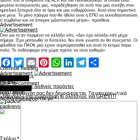
τρόπο. Και οι άνθρωποι της ΑΕΚ και του Παναθηναϊκού, οι οποίοι είναι
μεγάλοι ανταγωνιστές μας, παραδέχθηκαν ότι αυτό που μας συνέβη στον
ημιτελικό ξεπερνά όλα τα όρια και μας ενθαρρύνουν. Αυτό είναι σημαντικό
για μένα. Το μόνο πράγμα που θα ήθελα είναι η ΕΠΟ να συνειδητοποιούσε
τι συμβαίνει και να έπαιρνε ριζοσπαστικά μέτρα», πρόσθεσε.
Advertisement
Όσο για το αν περιμένει να αλλάξει κάτι; «Δεν έχει αλλάξει κάτι μέχρι
σήμερα. Έχει ματαιωθεί το Κύπελλο, δεν είναι γνωστό αν θα συνεχιστεί. Οι
φίλαθλοι του ΠΑΟΚ μού έχουν συμπαρασταθεί και αυτό το εκτιμώ πάρα
πολύ. Το ποδόσφαιρο στη χώρα πρέπει να είναι καθαρό».
Facebook
Twitter
Email
Pinterest
WhatsApp
LinkedIn
Telegram
Μοιραστ
Continue Reading
Advertisement
Related Topics:
You may like
Up Next
Click to comment
Προπόνηση με διεθνείς παρόντες
Leave a Reply
Don't Miss
Η ηλ. διεύθυνση σας δεν δημοσιεύεται.
Τα υποχρεωτικά
«Ναυάγιο» στη συνάντηση κι ολοταχώς για GREXIT!
πεδία σημειώνονται με
*
paokrevolution
Σχόλιο
*