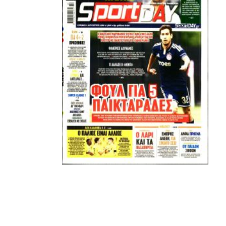
Μόνο τα 4 γράμματα έχουν σημασία για εμάς και
ΚΑΝΕΝΑΣ δεν είναι πάνω απο αυτά τα ιερά γράμματα.
Μετά τιμής,
ΣΦ ΠΑΟΚ
ADVERTISEMENT
ΑΜΠΑΛΑΕΑ, ΜΑΚΕΔΟΝΕΣ, ΤΟΥΜΠΑ, #031#
ΠΕΡΑΙΑ (ΕΟ) , ΕΠΑΝΟΜΗ
ΑΜΥΝΤΑΙΟ, ΜΟΥΔΑΝΙΑ, ΦΛΩΡΙΝΑ,
ΧΡΥΣΟΥΠΟΛΗ».