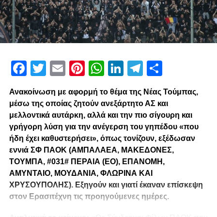
Facebook
Twitter
Email
Pinterest
WhatsApp
LinkedIn
Telegram
Μοιρασ
Ανακοίνωση με αφορμή το θέμα της Νέας Τούμπας,
μέσω της οποίας ζητούν ανεξάρτητο ΑΣ και
μελλοντικά αυτάρκη, αλλά και την πιο σίγουρη και
γρήγορη λύση για την ανέγερση του γηπέδου «που
ήδη έχει καθυστερήσει», όπως τονίζουν, εξέδωσαν
εννιά ΣΦ ΠΑΟΚ (ΑΜΠΑΛΑΕΑ, ΜΑΚΕΔΟΝΕΣ,
ΤΟΥΜΠΑ, #031# ΠΕΡΑΙΑ (ΕΟ), ΕΠΑΝΟΜΗ,
ΑΜΥΝΤΑΙΟ, ΜΟΥΔΑΝΙΑ, ΦΛΩΡΙΝΑ ΚΑΙ
ΧΡΥΣΟΥΠΟΛΗΣ). Εξηγούν και γιατί έκαναν επίσκεψη
στον Ερασιτέχνη τις προηγούμενες ημέρες.