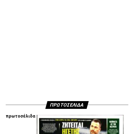
Επίσης στο κλίμα ενότητας που παροτρύνουμε και
διαλέγουμε εξ αρχής να ακολουθήσουμε αποφασίσαμε να
μην ανακοινώσουμε δημόσια τους λόγους που είμαστε
κάθετα απέναντι στην εμπλοκή Τσαλόπουλου-
Χατζόπουλου στην επόμενη μέρα του ΑΣ ΠΑΟΚ, αλλά
όσοι ενδιαφέρονται να ακούσουν ποιες συγκεκριμένες
κινήσεις τους, συναντήσεις τους και τοποθετήσεις τους
είναι αυτές που τους θέτουν εκτός κάδρου για εμάς
είμαστε πάντα διαθέσιμοι…
Υγ4
ADVERTISEMENT
ΠΡΩΤΟΣΕΛΙΔΑ
πρωτοσέλιδα
Εμείς είμαστε μόνο Π.Α.Ο.Κ.