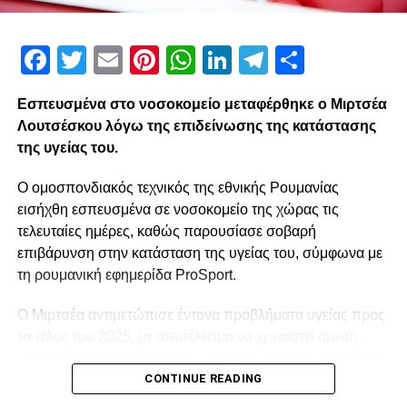
Facebook
Twitter
Email
Pinterest
WhatsApp
LinkedIn
Telegram
Μοιρασ
Εσπευσμένα στο νοσοκομείο μεταφέρθηκε ο Μιρτσέα
Λουτσέσκου λόγω της επιδείνωσης της κατάστασης
της υγείας του.
Ο ομοσπονδιακός τεχνικός της εθνικής Ρουμανίας
εισήχθη εσπευσμένα σε νοσοκομείο της χώρας τις
τελευταίες ημέρες, καθώς παρουσίασε σοβαρή
επιβάρυνση στην κατάσταση της υγείας του, σύμφωνα με
τη ρουμανική εφημερίδα ProSport.
Ο Μιρτσέα αντιμετώπισε έντονα προβλήματα υγείας προς
το τέλος του 2025, με αποτέλεσμα να χρειαστεί άμεση
ιατρική φροντίδα. Ο 80χρονος ταλαιπωρήθηκε από έντονο
CONTINUE READING
κρυολόγημα, το οποίο επηρέασε αρνητικά την ήδη
επιβαρυμένη καρδιακή του λειτουργία, και κρίθηκε