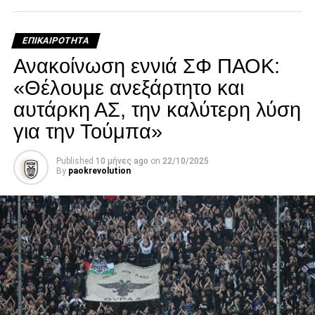
αναγκαία να νοσηλευτεί. Οι πληροφορίες αναφέρουν ότι η
κατάστασή του επιδεινώθηκε κατά τη διάρκεια της
ΕΠΙΚΑΙΡΌΤΗΤΑ
νοσηλείας του.
Ανακοίνωση εννιά ΣΦ ΠΑΟΚ:
Facebook
Twitter
Email
Pinterest
WhatsApp
LinkedIn
Telegram
Μοιρασ
«Θέλουμε ανεξάρτητο και
αυτάρκη ΑΣ, την καλύτερη λύση
για την Τούμπα»
Published
10 μήνες ago
on
22/10/2025
By
paokrevolution