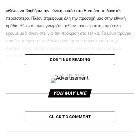
«Θέλω να βοηθήσω την εθνική ομάδα στο Euro όσο το δυνατόν
περισσότερο. Πλέον στρέφουμε όλη την προσοχή μας στην εθνική
ομάδα. Ξέρω ότι όλοι γνωρίζετε πλέον ποιοι είμαστε, αφού όλοι
έχουμε μαζί αγωνιστεί για την πρόκριση στα τελικά. Το μόνο πράγμα
που δεν μπόρεσα να ολοκληρώσω ήταν η προετοιμασία στην
Αυστρία. Αλλά έπαιζα συνεχώς σε αγώνες και προετοιμάστηκα,
σωματικά και ψυχικά είμαι καλά.
CONTINUE READING
ADVERTISEMENT
ADVERTISEMENT
YOU MAY LIKE
Και στη συνέχεια αναφέρθηκε και στον ΠΑΟΚ:
CLICK TO COMMENT
«Φέτος ήταν σίγουρα μια από τις καλύτερες περιόδους στη ζωή μου.
Έπαιξα πάνω από 50 αγώνες, τόσο στο ελληνικό πρωτάθλημα και
Europa League. Ήμουν με την ομάδα πολύ χαρούμενος. Το πιο