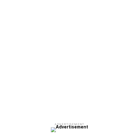
ADVERTISEMENT
Facebook
Twitter
Email
Pinterest
WhatsApp
LinkedIn
Telegram
Μοιρασ
ADVERTISEMENT