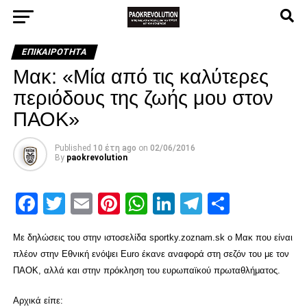
ΕΠΙΚΑΙΡΌΤΗΤΑ
Μακ: «Μία από τις καλύτερες
περιόδους της ζωής μου στον
ΠΑΟΚ»
Published
10 έτη ago
on
02/06/2016
By
paokrevolution
Facebook
Twitter
Email
Pinterest
WhatsApp
LinkedIn
Telegram
Μοιρασ
Με δηλώσεις του στην ιστοσελίδα sportky.zoznam.sk ο Μακ που είναι
πλέον στην Εθνική ενόψει Euro έκανε αναφορά στη σεζόν του με τον
ΠΑΟΚ, αλλά και στην πρόκληση του ευρωπαϊκού πρωταθλήματος.
Αρχικά είπε: