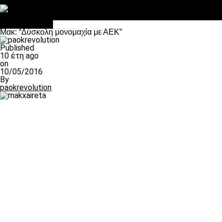
Στο OPEN τα προκριματικά, στη NOVA τα του πρωταθλήματος
Σαν σήμερα: Οταν “έφυγε” ο Λόραντ
Επικαιρότητα
Μακ: “Δύσκολη μονομαχία με ΑΕΚ”
Published
10 έτη ago
on
10/05/2016
By
paokrevolution