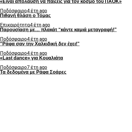
«Είναι απόλαυση να παίζεις για τον κόσμο του ΠΑΟΚ»
Ποδόσφαιρο
4 έτη ago
Πιθανή θλάση ο Τόμας
Επικαιρότητα
4 έτη ago
Παρουσίαση με… πλακάτ “κάντε καμιά μεταγραφή!”
Ποδόσφαιρο
4 έτη ago
“Ράφα σαν την Χαλκιδική δεν έχει!”
Ποδόσφαιρο
4 έτη ago
«Last dance» για Κουαλιάτα
Ποδόσφαιρο
7 έτη ago
Τα δεδομένα με Ράφα Σοάρες