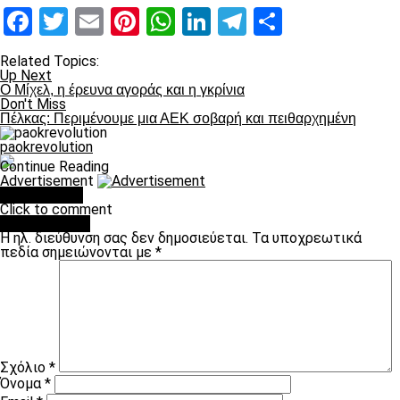
Facebook
Twitter
Email
Pinterest
WhatsApp
LinkedIn
Telegram
Μοιραστ
Related Topics:
Up Next
Ο Μίχελ, η έρευνα αγοράς και η γκρίνια
Don't Miss
Πέλκας: Περιμένουμε μια ΑΕΚ σοβαρή και πειθαρχημένη
paokrevolution
Continue Reading
Advertisement
You may like
Click to comment
Leave a Reply
Η ηλ. διεύθυνση σας δεν δημοσιεύεται.
Τα υποχρεωτικά
πεδία σημειώνονται με
*
Σχόλιο
*
Όνομα
*