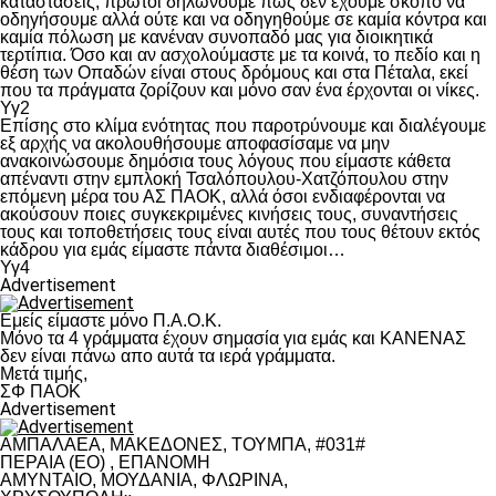
καταστάσεις, πρώτοι δηλώνουμε πως δεν έχουμε σκοπό να
οδηγήσουμε αλλά ούτε και να οδηγηθούμε σε καμία κόντρα και
καμία πόλωση με κανέναν συνοπαδό μας για διοικητικά
τερτίπια. Όσο και αν ασχολούμαστε με τα κοινά, το πεδίο και η
θέση των Οπαδών είναι στους δρόμους και στα Πέταλα, εκεί
που τα πράγματα ζορίζουν και μόνο σαν ένα έρχονται οι νίκες.
Υγ2
Επίσης στο κλίμα ενότητας που παροτρύνουμε και διαλέγουμε
εξ αρχής να ακολουθήσουμε αποφασίσαμε να μην
ανακοινώσουμε δημόσια τους λόγους που είμαστε κάθετα
απέναντι στην εμπλοκή Τσαλόπουλου-Χατζόπουλου στην
επόμενη μέρα του ΑΣ ΠΑΟΚ, αλλά όσοι ενδιαφέρονται να
ακούσουν ποιες συγκεκριμένες κινήσεις τους, συναντήσεις
τους και τοποθετήσεις τους είναι αυτές που τους θέτουν εκτός
κάδρου για εμάς είμαστε πάντα διαθέσιμοι…
Υγ4
Advertisement
Εμείς είμαστε μόνο Π.Α.Ο.Κ.
Μόνο τα 4 γράμματα έχουν σημασία για εμάς και ΚΑΝΕΝΑΣ
δεν είναι πάνω απο αυτά τα ιερά γράμματα.
Μετά τιμής,
ΣΦ ΠΑΟΚ
Advertisement
ΑΜΠΑΛΑΕΑ, ΜΑΚΕΔΟΝΕΣ, ΤΟΥΜΠΑ, #031#
ΠΕΡΑΙΑ (ΕΟ) , ΕΠΑΝΟΜΗ
ΑΜΥΝΤΑΙΟ, ΜΟΥΔΑΝΙΑ, ΦΛΩΡΙΝΑ,