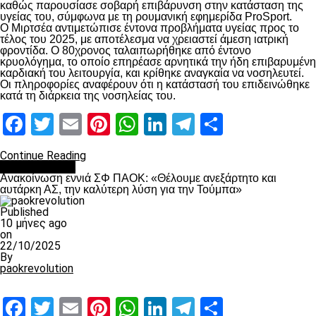
καθώς παρουσίασε σοβαρή επιβάρυνση στην κατάσταση της
υγείας του, σύμφωνα με τη ρουμανική εφημερίδα ProSport.
Ο Μιρτσέα αντιμετώπισε έντονα προβλήματα υγείας προς το
τέλος του 2025, με αποτέλεσμα να χρειαστεί άμεση ιατρική
φροντίδα. Ο 80χρονος ταλαιπωρήθηκε από έντονο
κρυολόγημα, το οποίο επηρέασε αρνητικά την ήδη επιβαρυμένη
καρδιακή του λειτουργία, και κρίθηκε αναγκαία να νοσηλευτεί.
Οι πληροφορίες αναφέρουν ότι η κατάστασή του επιδεινώθηκε
κατά τη διάρκεια της νοσηλείας του.
Facebook
Twitter
Email
Pinterest
WhatsApp
LinkedIn
Telegram
Μοιραστ
Continue Reading
Επικαιρότητα
Ανακοίνωση εννιά ΣΦ ΠΑΟΚ: «Θέλουμε ανεξάρτητο και
αυτάρκη ΑΣ, την καλύτερη λύση για την Τούμπα»
Published
10 μήνες ago
on
22/10/2025
By
paokrevolution
Facebook
Twitter
Email
Pinterest
WhatsApp
LinkedIn
Telegram
Μοιραστ