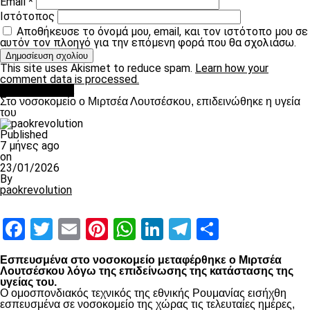
Email
*
Ιστότοπος
Αποθήκευσε το όνομά μου, email, και τον ιστότοπο μου σε
αυτόν τον πλοηγό για την επόμενη φορά που θα σχολιάσω.
This site uses Akismet to reduce spam.
Learn how your
comment data is processed.
Επικαιρότητα
Στο νοσοκομείο ο Μιρτσέα Λουτσέσκου, επιδεινώθηκε η υγεία
του
Published
7 μήνες ago
on
23/01/2026
By
paokrevolution
Facebook
Twitter
Email
Pinterest
WhatsApp
LinkedIn
Telegram
Μοιραστ
Εσπευσμένα στο νοσοκομείο μεταφέρθηκε ο Μιρτσέα
Λουτσέσκου λόγω της επιδείνωσης της κατάστασης της
υγείας του.
Ο ομοσπονδιακός τεχνικός της εθνικής Ρουμανίας εισήχθη
εσπευσμένα σε νοσοκομείο της χώρας τις τελευταίες ημέρες,