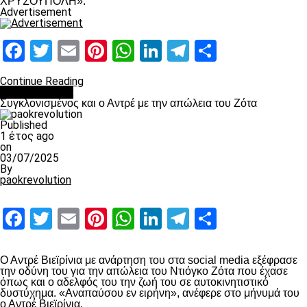
ΧΡΥΣΟΥΠΟΛΗ».
Advertisement
Facebook
Twitter
Email
Pinterest
WhatsApp
LinkedIn
Telegram
Μοιραστ
Continue Reading
Επικαιρότητα
Συγκλονισμένος και ο Αντρέ με την απώλεια του Ζότα
Published
1 έτος ago
on
03/07/2025
By
paokrevolution
Facebook
Twitter
Email
Pinterest
WhatsApp
LinkedIn
Telegram
Μοιραστ
Ο Αντρέ Βιεϊρίνια με ανάρτηση του στα social media εξέφρασε
την οδύνη του για την απώλεια του Ντιόγκο Ζότα που έχασε
όπως και ο αδελφός του την ζωή του σε αυτοκινητιστικό
δυστύχημα. «Αναπαύσου εν ειρήνη», ανέφερε στο μήνυμά του
ο Αντρέ Βιεϊρίνια.