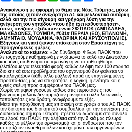
Ανακοίνωση με αφορμή το θέμα της Νέας Τούμπας, μέσω
της οποίας ζητούν ανεξάρτητο ΑΣ και μελλοντικά αυτάρκη,
αλλά και την πιο σίγουρη και γρήγορη λύση για την
ανέγερση του γηπέδου «που ήδη έχει καθυστερήσει»,
όπως τονίζουν, εξέδωσαν εννιά ΣΦ ΠΑΟΚ (ΑΜΠΑΛΑΕΑ,
ΜΑΚΕΔΟΝΕΣ, ΤΟΥΜΠΑ, #031# ΠΕΡΑΙΑ (ΕΟ), ΕΠΑΝΟΜΗ,
ΑΜΥΝΤΑΙΟ, ΜΟΥΔΑΝΙΑ, ΦΛΩΡΙΝΑ ΚΑΙ ΧΡΥΣΟΥΠΟΛΗΣ).
Εξηγούν και γιατί έκαναν επίσκεψη στον Ερασιτέχνη τις
προηγούμενες ημέρες.
Αναλυτικά το κείμενο:
«Ως Σύνδεσμοι Φίλων ΠΑΟΚ που
λειτουργούμε καθημερινά με γνώμωνα το καλό του Δικεφάλου
και μόνο, αισθανόμαστε την ανάγκη να τοποθετηθούμε
(ελπίζουμε για τελευταία φορά) καθώς εν όψη των 100 ετών τα
διοικητικά εσωπροβλήματα του οργανισμού δεν φαίνεται να
καταλαγιάζουν (κάθε άλλο μάλλον) παρά τις επανειλημμένες
προσπάθειες μας να επικρατήσει η λογική, η ενότητα και η
υγιείς σκέψη προς συμφέρουν του ΠΑΟΚ μας.
Χωρίς να μακρηγορούμε καθώς στις περιστάσεις που
βιώνουμε μάλλον δεν αρμόζουν μανιφέστα αλλά λακωνικές
τοποθετήσεις και δράση, αναφέρουμε τα εξής.
Μετά την προχθεσινή μας επίσκεψη στα γραφεία του ΑΣ ΠΑΟΚ,
την διακοπή του διοικητικού συμβουλίου και την συνέχιση της
διαδικασίας σήμερα Τέταρτη, πρέπει να δώσουμε στο σύνολο
του λαού του ΠΑΟΚ την αλήθεια από την δικιά μας πλευρά
καθώς το μέλλον του οργανισμού και οι άνθρωποι που τον
απαρτίζουν είναι θέμα όλων και όχι μόνο των οργανωμένων.