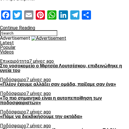
Facebook
Twitter
Email
Pinterest
WhatsApp
LinkedIn
Telegram
Μοιραστ
Continue Reading
Advertisement
Latest
Popular
Videos
Επικαιρότητα
7 μήνες ago
Στο νοσοκομείο ο Μιρτσέα Λουτσέσκου, επιδεινώθηκε η
υγεία του
Ποδόσφαιρο
7 μήνες ago
«Πλέον έχουμε αλλάξει σαν ομάδα, παίξαμε σαν ένα»
Ποδόσφαιρο
7 μήνες ago
«Το πιο σημαντικό είναι η αυτοπεποίθηση των
ποδοσφαιριστών»
Ποδόσφαιρο
7 μήνες ago
«Πάμε να διεκδικήσουμε την οκτάδα»
Ποδόσφαιρο
7 μήνες ago