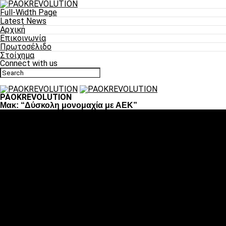
Full-Width Page
Latest News
Αρχική
Επικοινωνία
Πρωτοσέλιδο
Στοίχημα
Connect with us
PAOKREVOLUTION
Μακ: “Δύσκολη μονομαχία με ΑΕΚ”
Ποδόσφαιρο
«Πλέον έχουμε αλλάξει σαν ομάδα, παίξαμε σαν ένα»
«Το πιο σημαντικό είναι η αυτοπεποίθηση των
ποδοσφαιριστών»
«Πάμε να διεκδικήσουμε την οκτάδα»
«Είναι απόλαυση να παίζεις για τον κόσμο του ΠΑΟΚ»
«Θα τα δώσουμε όλα κόντρα στη Λιόν για την οκτάδα»
Μπάσκετ