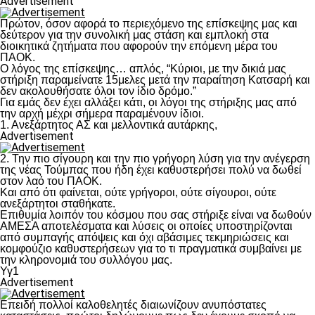
Advertisement
Πρώτον, όσον αφορά το περιεχόμενο της επίσκεψης μας και
δεύτερον για την συνολική μας στάση και εμπλοκή στα
διοικητικά ζητήματα που αφορούν την επόμενη μέρα του
ΠΑΟΚ.
Ο λόγος της επίσκεψης… απλός, “Κύριοι, με την δικιά μας
στήριξη παραμείνατε 15μελες μετά την παραίτηση Κατσαρή και
δεν ακολουθήσατε όλοι τον ίδιο δρόμο.”
Για εμάς δεν έχει αλλάξει κάτι, οι λόγοι της στήριξης μας από
την αρχή μέχρι σήμερα παραμένουν ίδιοι.
1. Ανεξάρτητος ΑΣ και μελλοντικά αυτάρκης,
Advertisement
2. Την πιο σίγουρη και την πιο γρήγορη λύση για την ανέγερση
της νέας Τούμπας που ήδη έχει καθυστερήσει πολύ να δωθεί
στον λαό του ΠΑΟΚ.
Και από ότι φαίνεται, ούτε γρήγοροι, ούτε σίγουροι, ούτε
ανεξάρτητοι σταθήκατε.
Επιθυμία λοιπόν του κόσμου που σας στήριξε είναι να δωθούν
ΑΜΕΣΑ αποτελέσματα και λύσεις οι οποίες υποστηρίζονται
από συμπαγής απόψεις και όχι αβάσιμες τεκμηριώσεις και
κομφούζιο καθυστερήσεων για το τι πραγματικά συμβαίνει με
την κληρονομιά του συλλόγου μας.
Υγ1
Advertisement
Επειδή πολλοί καλοθελητές διαιωνίζουν ανυπόστατες