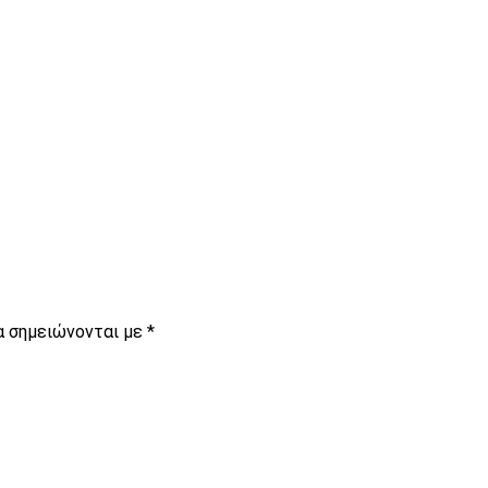
είτε
α σημειώνονται με
*