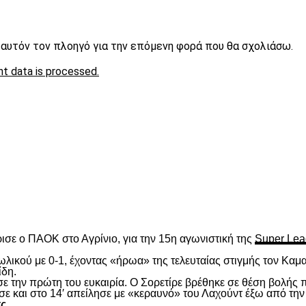
ε αυτόν τον πλοηγό για την επόμενη φορά που θα σχολιάσω.
t data is processed.
είτε
ισε ο ΠΑΟΚ στο Αγρίνιο, για την 15
η
αγωνιστική της
Super Lea
λικού με 0-1, έχοντας «ήρωα» της τελευταίας στιγμής τον Καμα
ίδη.
ασε την πρώτη του ευκαιρία. Ο Σορετίρε βρέθηκε σε θέση βολής
σε και στο 14′ απείλησε με «κεραυνό» του Λαχούντ έξω από την
τς