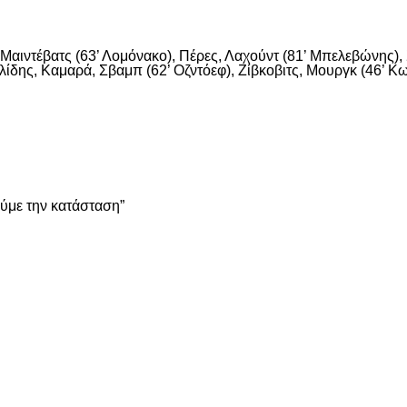
αιντέβατς (63’ Λομόνακο), Πέρες, Λαχούντ (81’ Μπελεβώνης), Σ
ίδης, Καμαρά, Σβαμπ (62’ Οζντόεφ), Ζίβκοβιτς, Μουργκ (46’ Κων
είτε
ούμε την κατάσταση”
είτε