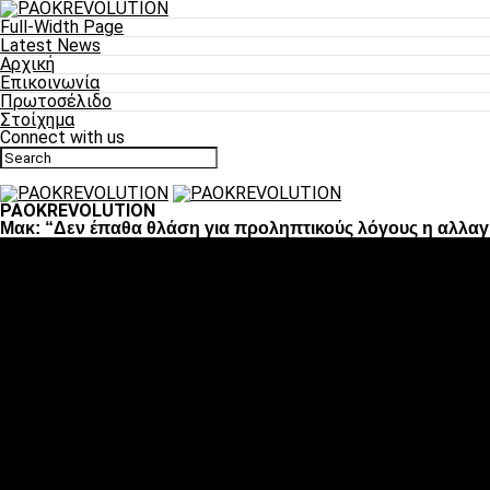
Full-Width Page
Latest News
Αρχική
Επικοινωνία
Πρωτοσέλιδο
Στοίχημα
Connect with us
PAOKREVOLUTION
Μακ: “Δεν έπαθα θλάση για προληπτικούς λόγους η αλλα
Ποδόσφαιρο
«Πλέον έχουμε αλλάξει σαν ομάδα, παίξαμε σαν ένα»
«Το πιο σημαντικό είναι η αυτοπεποίθηση των ποδοσφαιριστώ
«Πάμε να διεκδικήσουμε την οκτάδα»
«Είναι απόλαυση να παίζεις για τον κόσμο του ΠΑΟΚ»
«Θα τα δώσουμε όλα κόντρα στη Λιόν για την οκτάδα»
Μπάσκετ
Αλλαγή ώρας με Σπόρτινγκ και Μπιλμπάο