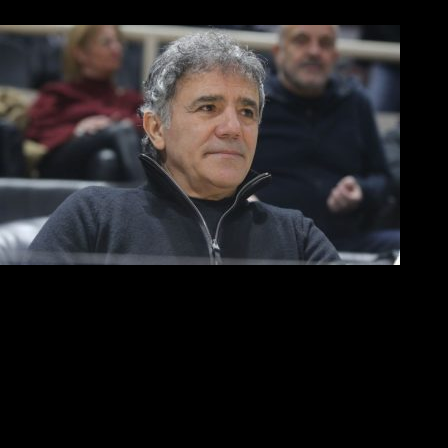
Μπάσκετ-Final 8 στο Κύπελλο: Πού και πότε θα γίνει
«Συγχαρητήρια στην ομάδα για την προσπάθεια και ένα μεγάλ
Ομιλία στήριξης από Μυστακίδη στα αποδυτήρια του ΠΑΟΚ
«Μας δίνει μεγάλη υποστήριξη η ομιλία του κ. Μυστακίδη, που 
Βόλλεϋ
«Άλμα» πρόκρισης για την οκτάδα από τον ΠΑΟΚ
Νίκησε κούραση και ταλαιπωρία και πέρασε από την Σύρο!