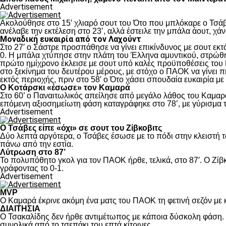
Advertisement
Ακολούθησε στο 15′ χλιαρό σουτ του Ότο που μπλόκαρε ο Τσάβε
ανέλαβε την εκτέλεση στο 23’, αλλά έστειλε την μπάλα άουτ, χά
Μοναδική ευκαιρία από τον Λαχούντ
Στο 27′ ο Σάστρε προσπάθησε να γίνει επικίνδυνος με σουτ εκτό
0. Η μπάλα χτύπησε στην πλάτη του Έλληνα αμυντικού, στρώθηκ
πρώτο ημίχρονο έκλεισε με σουτ υπό καλές προϋποθέσεις του 
στο ξεκίνημα του δευτέρου μέρους, με στόχο ο ΠΑΟΚ να γίνει π
εκτός περιοχής, πριν στο 58′ ο Ότο χάσει σπουδαία ευκαιρία μ
Ο Κοτάρσκι «έσωσε» τον Καμαρά
Στο 60’ ο Παναιτωλικός απείλησε από μεγάλο λάθος του Καμαρά
επόμενη αξιοσημείωτη φάση καταγράφηκε στο 78’, με γύρισμα τ
Advertisement
Ο Τσάβες είπε «όχι» σε σουτ του Ζίβκοβιτς
Δύο λεπτά αργότερα, ο Τσάβες έσωσε με το πόδι στην κλειστή τ
πάνω από την εστία.
Λύτρωση στο 87’
Το πολυπόθητο γκολ για τον ΠΑΟΚ ήρθε, τελικά, στο 87′. Ο Ζίβκ
γράφοντας το 0-1.
Advertisement
MVP
Ο Καμαρά έκρινε ακόμη ένα ματς του ΠΑΟΚ τη φετινή σεζόν με κ
ΔΙΑΙΤΗΣΙΑ
Ο Τσακαλίδης δεν ήρθε αντιμέτωπος με κάποια δύσκολη φάση. Κ
συνολικά από το τσεπάκι του επτά κίτρινες.