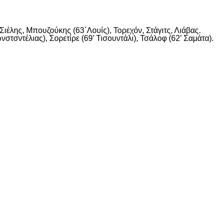
ιέλης, Μπουζούκης (63΄Λουίς), Τορεχόν, Στάγιτς, Λιάβας.
στσντέλιας), Σορετίρε (69’ Τισουντάλι), Τσάλοφ (62’ Σαμάτα).