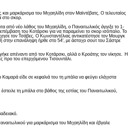
 και μαρκάρισμα του Μιχαηλίδη στον Μαϊντέβατς. Ο τελευταίος
ά στο σκορ.
ιτα από νέο λάθος του Μιχαηλίδη, ο Παναιτωλικός άγγιξε το 1-
επέμβαση του Κοτάρσκι για να παραμείνει το σκορ ισόπαλο. Το
χησε τον Τσάβες. Ο Κωνσταντέλιας αντικατέστησε τον Μουργκ
κή στην επανάληψη ήρθε στο 54′, με άστοχο σουτ του Σάστρε
ήκε απέναντι από τον Κοτάρσκι, αλλά ο Κροάτης τον νίκησε. Η
ες προ του επερχόμενου Τισουντάλι.
 Καμαρά είδε σε κεφαλιά του τη μπάλα να φεύγει ελάχιστα
 έστειλε τη μπάλα στο βάθος της εστίας του Παναιτωλικού,
βαδειακό.
αναιτωλικού για μαρκάρισμα του Μιχαηλίδη και έβγαλε