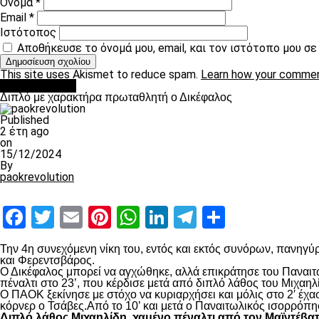
Όνομα
*
Email
*
Ιστότοπος
Αποθήκευσε το όνομά μου, email, και τον ιστότοπο μου σ
This site uses Akismet to reduce spam.
Learn how your commen
πρωτοσέλιδο
Διπλό με χαρακτήρα πρωταθλητή ο Δικέφαλος
Published
2 έτη ago
on
15/12/2024
By
paokrevolution
Facebook
Twitter
Email
Pinterest
WhatsApp
LinkedIn
Telegram
Μοιραστ
Την 4
η
συνεχόμενη νίκη του, εντός και εκτός συνόρων, πανηγύρ
και Φερεντσβάρος.
Ο Δικέφαλος μπορεί να αγχώθηκε, αλλά επικράτησε του Παναιτω
πέναλτι στο 23’, που κέρδισε μετά από διπλό λάθος του Μιχαηλ
Ο ΠΑΟΚ ξεκίνησε με στόχο να κυριαρχήσει και μόλις στο 2′ έχ
κόρνερ ο Τσάβες.Από το 10’ και μετά ο Παναιτωλικός ισορρόπη
Διπλό λάθος Μιχαηλίδη, χαμένο πέναλτι από τον Μαϊντέβα