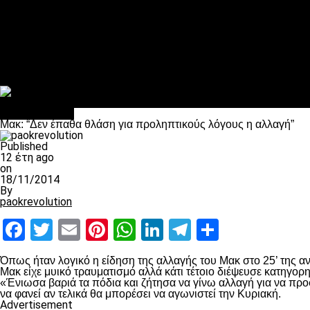
Πέθανε ο μπαμπάς του Γιαννάκη, Λουκάς Μήλιος
ΣΦ ΠΑΟΚ Θύρα 4: Ανακοίνωσε οδική εκδρομή για τον αγώνα με
Κανείς δεν ξέχασε τα έξι αετόπουλα
Στο OPEN τα προκριματικά, στη NOVA τα του πρωταθλήματος
Σαν σήμερα: Οταν “έφυγε” ο Λόραντ
πρωτοσέλιδο
Μακ: “Δεν έπαθα θλάση για προληπτικούς λόγους η αλλαγή”
Published
12 έτη ago
on
18/11/2014
By
paokrevolution
Facebook
Twitter
Email
Pinterest
WhatsApp
LinkedIn
Telegram
Μοιραστ
Όπως ήταν λογικό η είδηση της αλλαγής του Μακ στο 25’ της 
Μακ είχε μυικό τραυματισμό αλλά κάτι τέτοιο διέψευσε κατηγο
«Ένιωσα βαριά τα πόδια και ζήτησα να γίνω αλλαγή για να προ
να φανεί αν τελικά θα μπορέσει να αγωνιστεί την Κυριακή.
Advertisement