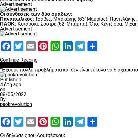
Advertisement
Οι συνθέσεις των δύο ομάδων:
Παναιτωλικός:
Τσάβες, Μπακάκης (63’ Μαυρίας), Παντελάκης, Μ
ΠΑΟΚ:
Κοτάρσκι, Σάστρε (62’ Μπάμπα), Ότο, Κεντζιόρα, Μιχαηλ
Advertisement
Facebook
Twitter
Email
Pinterest
WhatsApp
LinkedIn
Telegram
Μοιραστ
Continue Reading
πρωτοσέλιδο
“Έχουμε πολλά προβλήματα και δεν είναι εύκολο να διαχειριστ
Published
4 έτη ago
on
08/05/2022
By
paokrevolution
Facebook
Twitter
Email
Pinterest
WhatsApp
LinkedIn
Telegram
Μοιραστ
Οι δηλώσεις του Λουτσέσκου: