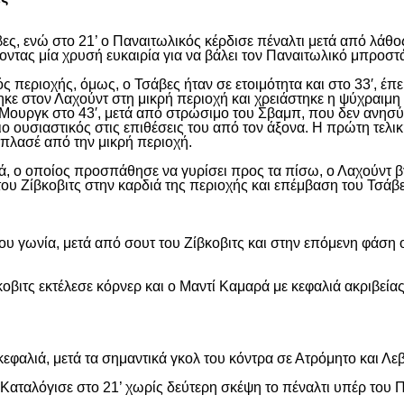
ς, ενώ στο 21’ ο Παναιτωλικός κέρδισε πέναλτι μετά από λάθος
νοντας μία χρυσή ευκαιρία για να βάλει τον Παναιτωλικό μπροστ
ς περιοχής, όμως, ο Τσάβες ήταν σε ετοιμότητα και στο 33′, έπε
ε στον Λαχούντ στη μικρή περιοχή και χρειάστηκε η ψύχραιμη 
Μουργκ στο 43′, μετά από στρώσιμο του Σβαμπ, που δεν ανησύ
ιο ουσιαστικός στις επιθέσεις του από τον άξονα. Η πρώτη τελι
ε πλασέ από την μικρή περιοχή.
, ο οποίος προσπάθησε να γυρίσει προς τα πίσω, ο Λαχούντ βγ
ου Ζίβκοβιτς στην καρδιά της περιοχής και επέμβαση του Τσάβ
ου γωνία, μετά από σουτ του Ζίβκοβιτς και στην επόμενη φάση ο
οβιτς εκτέλεσε κόρνερ και ο Μαντί Καμαρά με κεφαλιά ακριβείας
εφαλιά, μετά τα σημαντικά γκολ του κόντρα σε Ατρόμητο και Λε
αταλόγισε στο 21’ χωρίς δεύτερη σκέψη το πέναλτι υπέρ του Π