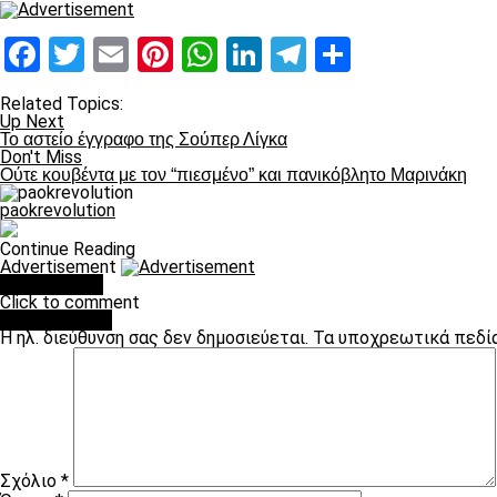
Facebook
Twitter
Email
Pinterest
WhatsApp
LinkedIn
Telegram
Μοιραστ
Related Topics:
Up Next
To αστείο έγγραφο της Σούπερ Λίγκα
Don't Miss
Ούτε κουβέντα με τον “πιεσμένο” και πανικόβλητο Μαρινάκη
paokrevolution
Continue Reading
Advertisement
You may like
Click to comment
Leave a Reply
Η ηλ. διεύθυνση σας δεν δημοσιεύεται.
Τα υποχρεωτικά πεδί
Σχόλιο
*