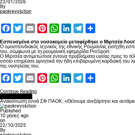
23/01/2026
By
paokrevolution
Facebook
Twitter
Email
Pinterest
WhatsApp
LinkedIn
Telegram
Μοιραστ
Εσπευσμένα στο νοσοκομείο μεταφέρθηκε ο Μιρτσέα Λουτσ
Ο ομοσπονδιακός τεχνικός της εθνικής Ρουμανίας εισήχθη εσπ
του, σύμφωνα με τη ρουμανική εφημερίδα ProSport.
Ο Μιρτσέα αντιμετώπισε έντονα προβλήματα υγείας προς το τέλ
οποίο επηρέασε αρνητικά την ήδη επιβαρυμένη καρδιακή του λει
της νοσηλείας του.
Facebook
Twitter
Email
Pinterest
WhatsApp
LinkedIn
Telegram
Μοιραστ
Continue Reading
Επικαιρότητα
Ανακοίνωση εννιά ΣΦ ΠΑΟΚ: «Θέλουμε ανεξάρτητο και αυτάρκη
Published
10 μήνες ago
on
22/10/2025
By
paokrevolution