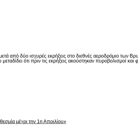
είτε
τά από δύο ισχυρές εκρήξεις στο διεθνές αεροδρόμιο των Βρυξ
 μεταδίδει ότι πριν τις εκρήξεις ακούστηκαν πυροβολισμοί και 
είτε
εσμία μέχρι την 1η Απριλίου»