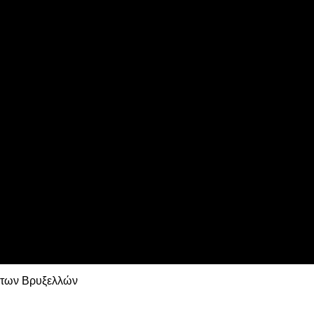
ns League
 τη Λιλ
ο των Βρυξελλών