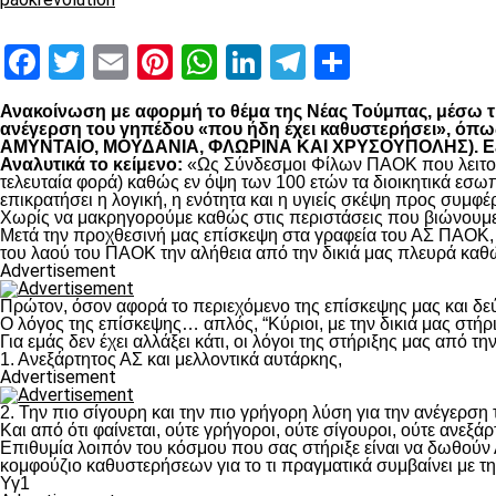
Facebook
Twitter
Email
Pinterest
WhatsApp
LinkedIn
Telegram
Μοιραστ
Ανακοίνωση με αφορμή το θέμα της Νέας Τούμπας, μέσω της
ανέγερση του γηπέδου «που ήδη έχει καθυστερήσει», 
ΑΜΥΝΤΑΙΟ, ΜΟΥΔΑΝΙΑ, ΦΛΩΡΙΝΑ ΚΑΙ ΧΡΥΣΟΥΠΟΛΗΣ). Εξηγο
Αναλυτικά το κείμενο:
«Ως Σύνδεσμοι Φίλων ΠΑΟΚ που λειτουρ
τελευταία φορά) καθώς εν όψη των 100 ετών τα διοικητικά εσω
επικρατήσει η λογική, η ενότητα και η υγιείς σκέψη προς συμ
Χωρίς να μακρηγορούμε καθώς στις περιστάσεις που βιώνουμε 
Μετά την προχθεσινή μας επίσκεψη στα γραφεία του ΑΣ ΠΑΟΚ, τ
του λαού του ΠΑΟΚ την αλήθεια από την δικιά μας πλευρά καθώ
Advertisement
Πρώτον, όσον αφορά το περιεχόμενο της επίσκεψης μας και δε
Ο λόγος της επίσκεψης… απλός, “Κύριοι, με την δικιά μας στήρ
Για εμάς δεν έχει αλλάξει κάτι, οι λόγοι της στήριξης μας από τ
1. Ανεξάρτητος ΑΣ και μελλοντικά αυτάρκης,
Advertisement
2. Την πιο σίγουρη και την πιο γρήγορη λύση για την ανέγερσ
Και από ότι φαίνεται, ούτε γρήγοροι, ούτε σίγουροι, ούτε ανεξάρ
Επιθυμία λοιπόν του κόσμου που σας στήριξε είναι να δωθούν
κομφούζιο καθυστερήσεων για το τι πραγματικά συμβαίνει με τ
Υγ1