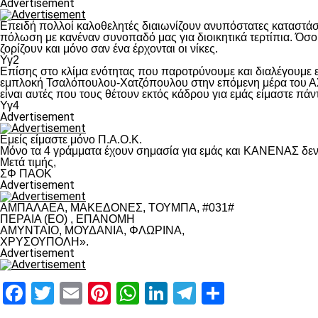
Advertisement
Επειδή πολλοί καλοθελητές διαιωνίζουν ανυπόστατες καταστάσ
πόλωση με κανέναν συνοπαδό μας για διοικητικά τερτίπια. Όσο 
ζορίζουν και μόνο σαν ένα έρχονται οι νίκες.
Υγ2
Επίσης στο κλίμα ενότητας που παροτρύνουμε και διαλέγουμε
εμπλοκή Τσαλόπουλου-Χατζόπουλου στην επόμενη μέρα του ΑΣ Π
είναι αυτές που τους θέτουν εκτός κάδρου για εμάς είμαστε πά
Υγ4
Advertisement
Εμείς είμαστε μόνο Π.Α.Ο.Κ.
Μόνο τα 4 γράμματα έχουν σημασία για εμάς και ΚΑΝΕΝΑΣ δεν 
Μετά τιμής,
ΣΦ ΠΑΟΚ
Advertisement
ΑΜΠΑΛΑΕΑ, ΜΑΚΕΔΟΝΕΣ, ΤΟΥΜΠΑ, #031#
ΠΕΡΑΙΑ (ΕΟ) , ΕΠΑΝΟΜΗ
ΑΜΥΝΤΑΙΟ, ΜΟΥΔΑΝΙΑ, ΦΛΩΡΙΝΑ,
ΧΡΥΣΟΥΠΟΛΗ».
Advertisement
Facebook
Twitter
Email
Pinterest
WhatsApp
LinkedIn
Telegram
Μοιραστ