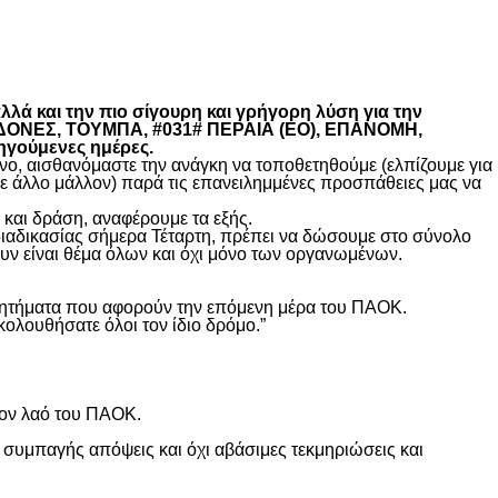
λά και την πιο σίγουρη και γρήγορη λύση για την
ΚΕΔΟΝΕΣ, ΤΟΥΜΠΑ, #031# ΠΕΡΑΙΑ (ΕΟ), ΕΠΑΝΟΜΗ,
ηγούμενες ημέρες.
, αισθανόμαστε την ανάγκη να τοποθετηθούμε (ελπίζουμε για
θε άλλο μάλλον) παρά τις επανειλημμένες προσπάθειες μας να
και δράση, αναφέρουμε τα εξής.
διαδικασίας σήμερα Τέταρτη, πρέπει να δώσουμε στο σύνολο
υν είναι θέμα όλων και όχι μόνο των οργανωμένων.
ά ζητήματα που αφορούν την επόμενη μέρα του ΠΑΟΚ.
κολουθήσατε όλοι τον ίδιο δρόμο.”
τον λαό του ΠΑΟΚ.
 συμπαγής απόψεις και όχι αβάσιμες τεκμηριώσεις και