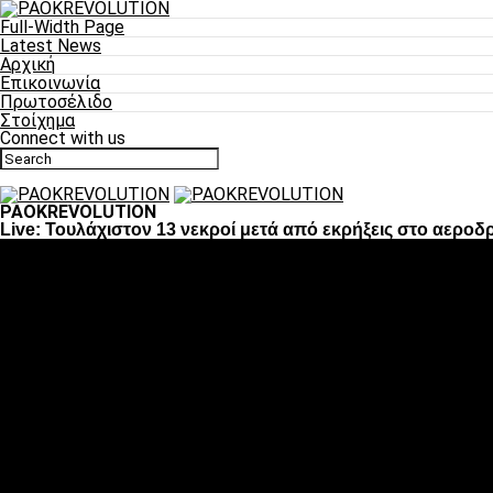
Full-Width Page
Latest News
Αρχική
Επικοινωνία
Πρωτοσέλιδο
Στοίχημα
Connect with us
PAOKREVOLUTION
Live: Τουλάχιστον 13 νεκροί μετά από εκρήξεις στο αερο
Ποδόσφαιρο
«Πλέον έχουμε αλλάξει σαν ομάδα, παίξαμε σαν ένα»
«Το πιο σημαντικό είναι η αυτοπεποίθηση των ποδοσφαιριστώ
«Πάμε να διεκδικήσουμε την οκτάδα»
«Είναι απόλαυση να παίζεις για τον κόσμο του ΠΑΟΚ»
«Θα τα δώσουμε όλα κόντρα στη Λιόν για την οκτάδα»
Μπάσκετ
Αλλαγή ώρας με Σπόρτινγκ και Μπιλμπάο