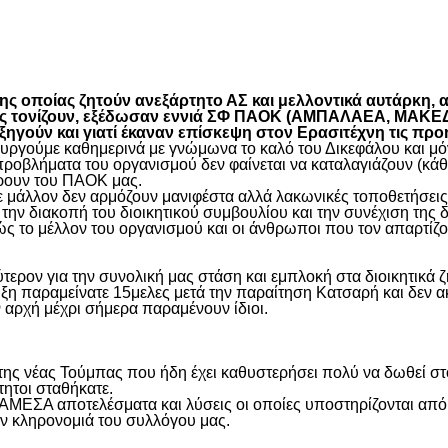
είτε
 οποίας ζητούν ανεξάρτητο ΑΣ και μελλοντικά αυτάρκη, αλ
όπως τονίζουν, εξέδωσαν εννιά ΣΦ ΠΑΟΚ (ΑΜΠΑΛΑΕΑ, ΜΑ
ύν και γιατί έκαναν επίσκεψη στον Ερασιτέχνη τις προ
γούμε καθημερινά με γνώμωνα το καλό του Δικεφάλου και μόνο
προβλήματα του οργανισμού δεν φαίνεται να καταλαγιάζουν (κά
φέρουν του ΠΑΟΚ μας.
μάλλον δεν αρμόζουν μανιφέστα αλλά λακωνικές τοποθετήσεις 
ην διακοπή του διοικητικού συμβουλίου και την συνέχιση της 
ς το μέλλον του οργανισμού και οι άνθρωποι που τον απαρτίζο
ύτερον για την συνολική μας στάση και εμπλοκή στα διοικητικ
ιξη παραμείνατε 15μελες μετά την παραίτηση Κατσαρή και δεν α
ην αρχή μέχρι σήμερα παραμένουν ίδιοι.
η της νέας Τούμπας που ήδη έχει καθυστερήσει πολύ να δωθεί σ
τητοι σταθήκατε.
 ΑΜΕΣΑ αποτελέσματα και λύσεις οι οποίες υποστηρίζονται από
ην κληρονομιά του συλλόγου μας.