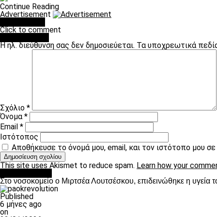
Continue Reading
Advertisement
You may like
Click to comment
Leave a Reply
Η ηλ. διεύθυνση σας δεν δημοσιεύεται.
Τα υποχρεωτικά πεδί
Σχόλιο
*
Όνομα
*
Email
*
Ιστότοπος
Αποθήκευσε το όνομά μου, email, και τον ιστότοπο μου σ
This site uses Akismet to reduce spam.
Learn how your commen
Επικαιρότητα
Στο νοσοκομείο ο Μιρτσέα Λουτσέσκου, επιδεινώθηκε η υγεία τ
Published
6 μήνες ago
on