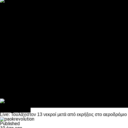
ΠΑΟΚ και τηλεοπτικά: αποκλειστικά απόφαση Σαββίδη
Αντίπαλοι
Νέα προβλήματα στην Μπέτις πριν την Τούμπα
Επίσημο «stop» στους φίλους του ΠΑΟΚ στο Αγρίνιο
Η Λιόν «σφυροκόπησε» τη Μονακό και πλησιάζει στο Champio
ΠΑΟΚ: Τι έκαναν οι αντίπαλοί του στο Europa League
Η Ριέκα διέκοψε την εγγραφή μελών ενόψει… ΠΑΟΚ
Διάφορα
Πέθανε ο μπαμπάς του Γιαννάκη, Λουκάς Μήλιος
ΣΦ ΠΑΟΚ Θύρα 4: Ανακοίνωσε οδική εκδρομή για τον αγώνα με
Κανείς δεν ξέχασε τα έξι αετόπουλα
Στο OPEN τα προκριματικά, στη NOVA τα του πρωταθλήματος
Σαν σήμερα: Οταν “έφυγε” ο Λόραντ
Επικαιρότητα
Live: Τουλάχιστον 13 νεκροί μετά από εκρήξεις στο αεροδρόμι
Published