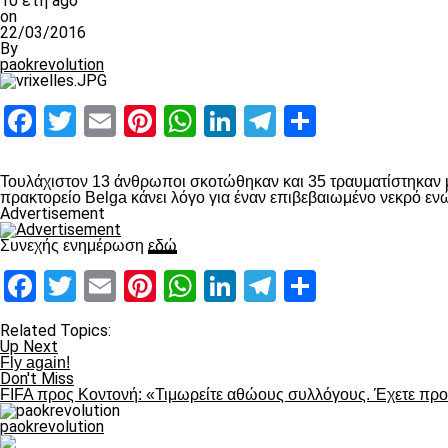
10 έτη ago
on
22/03/2016
By
paokrevolution
Facebook
Twitter
Email
Pinterest
WhatsApp
LinkedIn
Telegram
Μοιραστ
Τουλάχιστον 13 άνθρωποι σκοτώθηκαν και 35 τραυματίστηκαν με
πρακτορείο Belga κάνει λόγο για έναν επιβεβαιωμένο νεκρό ενώ
Advertisement
Συνεχής ενημέρωση
εδώ
Facebook
Twitter
Email
Pinterest
WhatsApp
LinkedIn
Telegram
Μοιραστ
Related Topics:
Up Next
Fly again!
Don't Miss
FIFA προς Κοντονή: «Τιμωρείτε αθώους συλλόγους. Έχετε προθ
paokrevolution