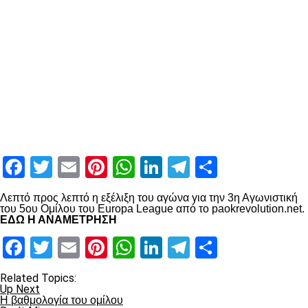
Facebook
Twitter
Email
Pinterest
WhatsApp
LinkedIn
Telegram
Μοιραστ
Λεπτό προς λεπτό η εξέλιξη του αγώνα για την 3η Αγωνιστική
του 5ου Ομίλου του Europa League από το paokrevolution.net.
ΕΔΩ Η ΑΝΑΜΕΤΡΗΣΗ
Facebook
Twitter
Email
Pinterest
WhatsApp
LinkedIn
Telegram
Μοιραστ
Related Topics:
Up Next
Η βαθμολογία του ομίλου