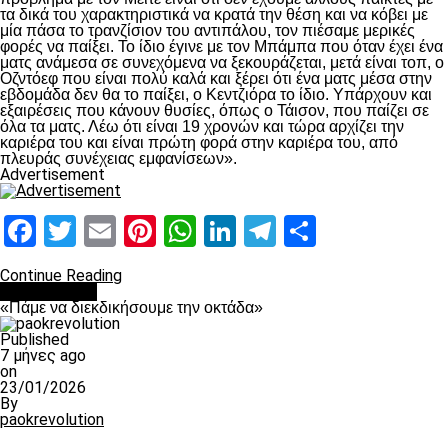
τα δικά του χαρακτηριστικά να κρατά την θέση και να κόβει με
μία πάσα το τρανζίσιον του αντιπάλου, τον πιέσαμε μερικές
φορές να παίξει. Το ίδιο έγινε με τον Μπάμπα που όταν έχει ένα
ματς ανάμεσα σε συνεχόμενα να ξεκουράζεται, μετά είναι τοπ, ο
Οζντόεφ που είναι πολύ καλά και ξέρει ότι ένα ματς μέσα στην
εβδομάδα δεν θα το παίξει, ο Κεντζιόρα το ίδιο. Υπάρχουν και
εξαιρέσεις που κάνουν θυσίες, όπως ο Τάισον, που παίζει σε
όλα τα ματς. Λέω ότι είναι 19 χρονών και τώρα αρχίζει την
καριέρα του και είναι πρώτη φορά στην καριέρα του, από
πλευράς συνέχειας εμφανίσεων».
Advertisement
Facebook
Twitter
Email
Pinterest
WhatsApp
LinkedIn
Telegram
Μοιραστ
Continue Reading
Ποδόσφαιρο
«Πάμε να διεκδικήσουμε την οκτάδα»
Published
7 μήνες ago
on
23/01/2026
By
paokrevolution