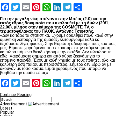
Facebook
Twitter
Email
Pinterest
WhatsApp
LinkedIn
Telegram
Μοιραστ
Για την μεγάλη νίκη απέναντι στην Μπέτις (2-0) και την
εκτός έδρας δοκιμασία που ακολουθεί με τη Λυών (29/1,
22.00), μίλησε στην κάμερα της COSMOTE TV, ο
τερματοφύλακας του ΠΑΟΚ, Αντώνης Τσιφτσής.
«Δεν κοιτάζω τα στατιστικά. Έχουμε δουλέψει πολύ καλά στην
αμυντική λειτουργία της ομάδας, λειτουργούμε καλά και
δεχόμαστε λίγες φάσεις. Στην Ευρώπη αδικήσαμε τους εαυτούς
μας. Είμαστε χαρούμενοι που περάσαμε στην επόμενη φάση
και τώρα πάμε να διεκδικήσουμε την οκτάδα. Δεν τελειώσαμε
εδώ. Χαιρόμαστε σήμερα και από αύριο ξεκινάμε για το
επόμενο παιχνίδι. Έχουμε καλή χημεία με τους παίκτες, όλο και
καλύτερη όσο παίζουμε περισσότερο. Σήμερα δεν ξέρω αν με
άκουγαν με τόσο κόσμο. Είμαι χαρούμενος που μπορώ να
βοηθάω την ομάδα φέτος».
Facebook
Twitter
Email
Pinterest
WhatsApp
LinkedIn
Telegram
Μοιραστ
Continue Reading
Advertisement
Latest
Popular