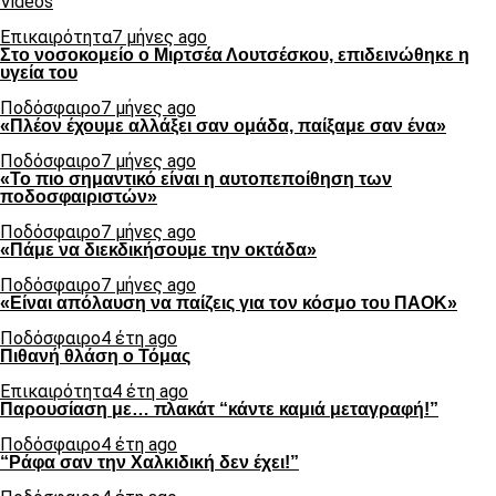
Videos
Επικαιρότητα
7 μήνες ago
Στο νοσοκομείο ο Μιρτσέα Λουτσέσκου, επιδεινώθηκε η
υγεία του
Ποδόσφαιρο
7 μήνες ago
«Πλέον έχουμε αλλάξει σαν ομάδα, παίξαμε σαν ένα»
Ποδόσφαιρο
7 μήνες ago
«Το πιο σημαντικό είναι η αυτοπεποίθηση των
ποδοσφαιριστών»
Ποδόσφαιρο
7 μήνες ago
«Πάμε να διεκδικήσουμε την οκτάδα»
Ποδόσφαιρο
7 μήνες ago
«Είναι απόλαυση να παίζεις για τον κόσμο του ΠΑΟΚ»
Ποδόσφαιρο
4 έτη ago
Πιθανή θλάση ο Τόμας
Επικαιρότητα
4 έτη ago
Παρουσίαση με… πλακάτ “κάντε καμιά μεταγραφή!”
Ποδόσφαιρο
4 έτη ago
“Ράφα σαν την Χαλκιδική δεν έχει!”