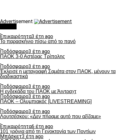
Advertisement
Τάσεις
Επικαιρότητα
3 έτη ago
Το παρασκήνιο πίσω από το πανό
Ποδόσφαιρο
3 έτη ago
ΠΑΟΚ 3-0 Αστέρας Τρίπολης
Ποδόσφαιρο
3 έτη ago
Έκλεισε η μεταγραφή Σαμάτα στον ΠΑΟΚ, μένουν τα
διαδικαστικά
Ποδόσφαιρο
3 έτη ago
Η ενδεκάδα του ΠΑΟΚ με Άιντραχτ
Ποδόσφαιρο
3 έτη ago
ΠΑΟΚ – Ολυμπιακός [LIVESTREAMING]
Ποδόσφαιρο
3 έτη ago
Λουτσέσκου: «Δεν πήραμε αυτό που αξίζαμε»
Επικαιρότητα
6 έτη ago
101 χρόνια από τη Γενοκτονία των Ποντίων
Μπάσκετ
3 έτη ago