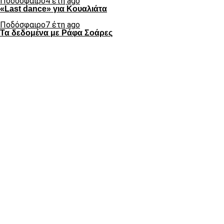
Ποδόσφαιρο
4 έτη ago
«Last dance» για Κουαλιάτα
Ποδόσφαιρο
7 έτη ago
Τα δεδομένα με Ράφα Σοάρες