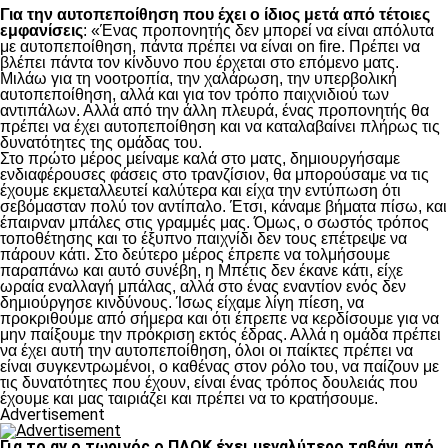
Για την αυτοπεποίθηση που έχει ο ίδιος μετά από τέτοιες
εμφανίσεις
: «Ένας προπονητής δεν μπορεί να είναι απόλυτα
με αυτοπεποίθηση, πάντα πρέπει να είναι on fire. Πρέπει να
βλέπει πάντα τον κίνδυνο που έρχεται στο επόμενο ματς.
Μιλάω για τη νοοτροπία, την χαλάρωση, την υπερβολική
αυτοπεποίθηση, αλλά και για τον τρόπο παιχνιδιού των
αντιπάλων. Αλλά από την άλλη πλευρά, ένας προπονητής θα
πρέπει να έχει αυτοπεποίθηση και να καταλαβαίνει πλήρως τις
δυνατότητες της ομάδας του.
Στο πρώτο μέρος μείναμε καλά στο ματς, δημιουργήσαμε
ενδιαφέρουσες φάσεις στο τρανζίσιον, θα μπορούσαμε να τις
έχουμε εκμεταλλευτεί καλύτερα και είχα την εντύπωση ότι
σεβόμασταν πολύ τον αντίπαλο. Έτσι, κάναμε βήματα πίσω, και
έπαιρναν μπάλες στις γραμμές μας. Όμως, ο σωστός τρόπος
τοποθέτησης και το έξυπνο παιχνίδι δεν τους επέτρεψε να
πάρουν κάτι. Στο δεύτερο μέρος έπρεπε να τολμήσουμε
παραπάνω και αυτό συνέβη, η Μπέτις δεν έκανε κάτι, είχε
ωραία εναλλαγή μπάλας, αλλά στο ένας εναντίον ενός δεν
δημιούργησε κινδύνους. Ίσως είχαμε λίγη πίεση, να
προκριθούμε από σήμερα και ότι έπρεπε να κερδίσουμε για να
μην παίξουμε την πρόκριση εκτός έδρας. Αλλά η ομάδα πρέπει
να έχει αυτή την αυτοπεποίθηση, όλοι οι παίκτες πρέπει να
είναι συγκεντρωμένοι, ο καθένας στον ρόλο του, να παίζουν με
τις δυνατότητες που έχουν, είναι ένας τρόπος δουλειάς που
έχουμε και μας ταιριάζει και πρέπει να το κρατήσουμε.
Advertisement
Για το αν ο τωρινός ο ΠΑΟΚ έχει μεγαλύτερο ταβάνι από