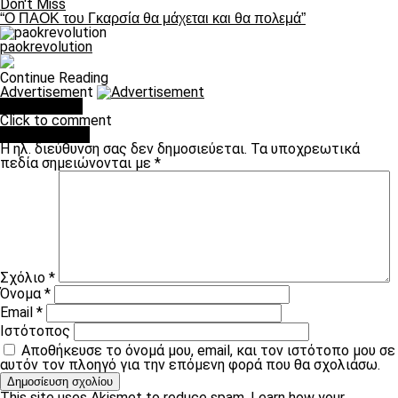
Don't Miss
“O ΠΑΟΚ του Γκαρσία θα μάχεται και θα πολεμά”
paokrevolution
Continue Reading
Advertisement
You may like
Click to comment
Leave a Reply
Η ηλ. διεύθυνση σας δεν δημοσιεύεται.
Τα υποχρεωτικά
πεδία σημειώνονται με
*
Σχόλιο
*
Όνομα
*
Email
*
Ιστότοπος
Αποθήκευσε το όνομά μου, email, και τον ιστότοπο μου σε
αυτόν τον πλοηγό για την επόμενη φορά που θα σχολιάσω.
This site uses Akismet to reduce spam.
Learn how your