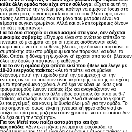
κάθε άλλη ομάδα που είχε στον σύλλογο:
«Έχετε αυτή τη
γνώμη, ξέρετε την γνώμη μου, πρέπει να είμαστε focus στο
επόμενο ματς, είναι περίπλοκο αυτό που βλέπουμε, είναι
τόσες λεπτομέρειες που το μόνο που μετράει είναι να
είμαστε συγκεντρωμένοι. Αλλά και οι λεπτομέρειες δίνουν
το κάτι παραπάνω».
Για τα δυο στοιχεία οι συνδυασμοί στα γκολ, δεν δέχεται
ευκαιρίες σοβαρές:
«Σίγουρα είναι στο ανώτερο επίπεδο το
πνευματικό μκομμάτι και ότι οι παίκτες αισθάνονται καλά
σωματικά, είναι ότι ο καθένας βλέπεις την δουλειά που κάνει ο
συμπαίκτης σου στο μάξιμουμ και τον παρακινεί να κάνει το
ίδιο, Οπότε, η δύναμη η ψυχολογική έρχεται από το ότι βλέπουν
όλοι την δουλειά που κάνει ο καθένας».
Για το αν η ομάδα έχει φτάσει εκεί που ήθελε και έλεγε με
18-20 ενεργούς παίκτες:
«Αυτό πρέπει να συμβαίνει,
δείχνουμε αυτή την περίοδο αυτή την συμμετοχή και την
ενότητα, αν και το ροτέισον είναι μικρότερης έκτασης σε σχέση
με τα προηγούμενα χρόνια. Αυτό έχει να κάνει με ιώσεις και
τραυματισμούς έμεναν παίκτες έξω και αναγκάζονταν να
παίξουν άλλοι, είναι ένα άλλο είδος ροτέσιον, όχι αυτό με 6-7
παίκτες να αλλάζουν ανά παιχνίδι. Αλλά συνολικά το γκρουπ
λειτουργεί μαζί και κάνει μία θυσία όλοι μαζί για την ομάδα. Το
πιο σημαντικό, όμως, είναι η πνευματική φρεσκάδα γιατί αν
παίξει σε τρία ματς μαζεμένα όταν χρειαστεί να αποφασίσει δεν
θα έχει αυτή την ταχύτητα».
Για τον Μεϊτέ που παίζει ασταμάτητα και έχει
φρεσκάδα:
«Δεν έχει πάντα πνευματική φρεσκάδα, το
πρόβλημα με τον Μεϊτέ είναι ότι δεν έχουμε άλλους παίκτες με