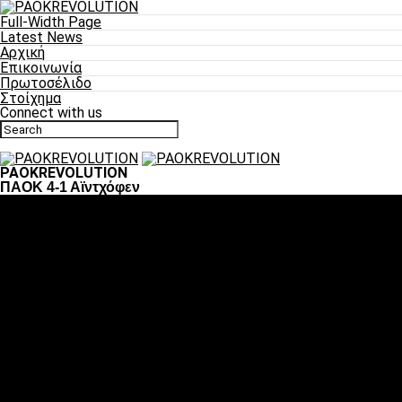
Full-Width Page
Latest News
Αρχική
Επικοινωνία
Πρωτοσέλιδο
Στοίχημα
Connect with us
PAOKREVOLUTION
ΠΑΟΚ 4-1 Αϊντχόφεν
Ποδόσφαιρο
«Πλέον έχουμε αλλάξει σαν ομάδα, παίξαμε σαν ένα»
«Το πιο σημαντικό είναι η αυτοπεποίθηση των
ποδοσφαιριστών»
«Πάμε να διεκδικήσουμε την οκτάδα»
«Είναι απόλαυση να παίζεις για τον κόσμο του ΠΑΟΚ»
«Θα τα δώσουμε όλα κόντρα στη Λιόν για την οκτάδα»
Μπάσκετ