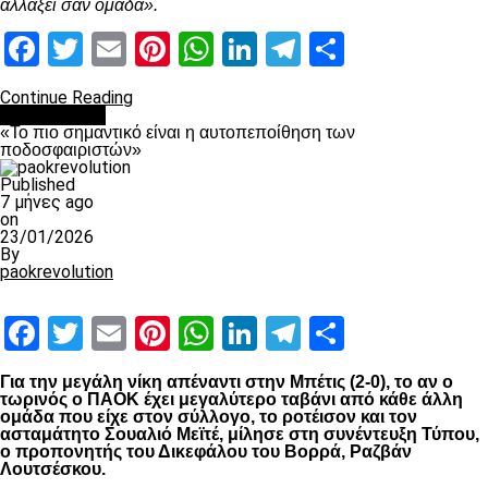
αλλάξει σαν ομάδα».
Facebook
Twitter
Email
Pinterest
WhatsApp
LinkedIn
Telegram
Μοιραστ
Continue Reading
Ποδόσφαιρο
«Το πιο σημαντικό είναι η αυτοπεποίθηση των
ποδοσφαιριστών»
Published
7 μήνες ago
on
23/01/2026
By
paokrevolution
Facebook
Twitter
Email
Pinterest
WhatsApp
LinkedIn
Telegram
Μοιραστ
Για την μεγάλη νίκη απέναντι στην Μπέτις (2-0), το αν ο
τωρινός ο ΠΑΟΚ έχει μεγαλύτερο ταβάνι από κάθε άλλη
ομάδα που είχε στον σύλλογο, το ροτέισον και τον
ασταμάτητο Σουαλιό Μεϊτέ, μίλησε στη συνέντευξη Τύπου,
ο προπονητής του Δικεφάλου του Βορρά, Ραζβάν
Λουτσέσκου.