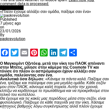
comment data is processed.
Ποδόσφαιρο
«Πλέον έχουμε αλλάξει σαν ομάδα, παίξαμε σαν ένα»
Published
7 μήνες ago
on
23/01/2026
By
paokrevolution
Facebook
Twitter
Email
Pinterest
WhatsApp
LinkedIn
Telegram
Μοιραστ
Ο Μαγκομέντ Οζντόεφ, μετά την νίκη του ΠΑΟΚ απέναντι
στην Μπέτις, μίλησε στην κάμερα της Cosmote TV και
τόνισε ότι πλέον οι ασπρόμαυροι έχουν αλλάξει σαν
ομάδα, παλεύοντας σαν ένα.
Αναλυτικά όσα δήλωσε
: «
Κάναμε τα πάντα καλά. Παίξαμε σαν
ένα, τρέξαμε και παλέψαμε σαν μια μεγάλη ομάδα. Κάθε σεζόν
μου στον ΠΑΟΚ, κάνουμε καλή πορεία. Αυτήν την χρονιά,
ελπίζω να κερδίσουμε το πρωτάθλημα και να προκριθούμε στον
τελικό του κυπέλλου.
Θα έχουμε και τις κακές μας περιόδους μέσα στην σεζόν, είναι
φυσιολογικό. Παίζουμε σε κάθε παιχνίδι για την νίκη. Χάσαμε
κάποιους βαθμούς λόγω συγκέντρωσης αλλά πλέον έχουμε