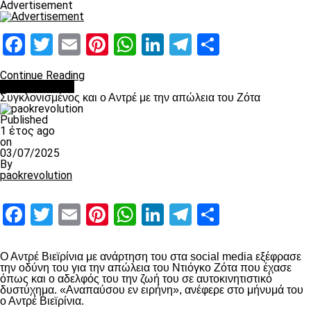
Advertisement
Facebook
Twitter
Email
Pinterest
WhatsApp
LinkedIn
Telegram
Μοιραστ
Continue Reading
Επικαιρότητα
Συγκλονισμένος και ο Αντρέ με την απώλεια του Ζότα
Published
1 έτος ago
on
03/07/2025
By
paokrevolution
Facebook
Twitter
Email
Pinterest
WhatsApp
LinkedIn
Telegram
Μοιραστ
Ο Αντρέ Βιεϊρίνια με ανάρτηση του στα social media εξέφρασε
την οδύνη του για την απώλεια του Ντιόγκο Ζότα που έχασε
όπως και ο αδελφός του την ζωή του σε αυτοκινητιστικό
δυστύχημα. «Αναπαύσου εν ειρήνη», ανέφερε στο μήνυμά του
ο Αντρέ Βιεϊρίνια.