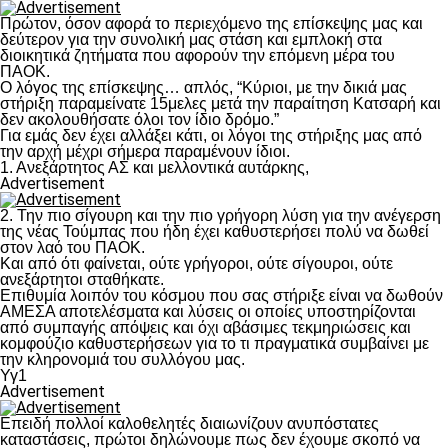
Πρώτον, όσον αφορά το περιεχόμενο της επίσκεψης μας και
δεύτερον για την συνολική μας στάση και εμπλοκή στα
διοικητικά ζητήματα που αφορούν την επόμενη μέρα του
ΠΑΟΚ.
Ο λόγος της επίσκεψης… απλός, “Κύριοι, με την δικιά μας
στήριξη παραμείνατε 15μελες μετά την παραίτηση Κατσαρή και
δεν ακολουθήσατε όλοι τον ίδιο δρόμο.”
Για εμάς δεν έχει αλλάξει κάτι, οι λόγοι της στήριξης μας από
την αρχή μέχρι σήμερα παραμένουν ίδιοι.
1. Ανεξάρτητος ΑΣ και μελλοντικά αυτάρκης,
Advertisement
2. Την πιο σίγουρη και την πιο γρήγορη λύση για την ανέγερση
της νέας Τούμπας που ήδη έχει καθυστερήσει πολύ να δωθεί
στον λαό του ΠΑΟΚ.
Και από ότι φαίνεται, ούτε γρήγοροι, ούτε σίγουροι, ούτε
ανεξάρτητοι σταθήκατε.
Επιθυμία λοιπόν του κόσμου που σας στήριξε είναι να δωθούν
ΑΜΕΣΑ αποτελέσματα και λύσεις οι οποίες υποστηρίζονται
από συμπαγής απόψεις και όχι αβάσιμες τεκμηριώσεις και
κομφούζιο καθυστερήσεων για το τι πραγματικά συμβαίνει με
την κληρονομιά του συλλόγου μας.
Υγ1
Advertisement
Επειδή πολλοί καλοθελητές διαιωνίζουν ανυπόστατες
καταστάσεις, πρώτοι δηλώνουμε πως δεν έχουμε σκοπό να