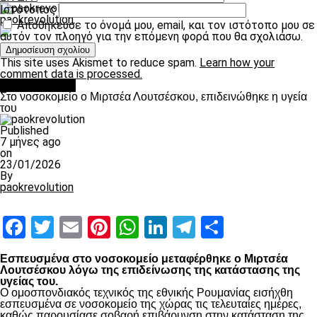
Ιστότοπος
paokrevolution
Αποθήκευσε το όνομά μου, email, και τον ιστότοπο μου σε
αυτόν τον πλοηγό για την επόμενη φορά που θα σχολιάσω.
This site uses Akismet to reduce spam.
Learn how your
comment data is processed.
Επικαιρότητα
Στο νοσοκομείο ο Μιρτσέα Λουτσέσκου, επιδεινώθηκε η υγεία
του
Published
7 μήνες ago
on
23/01/2026
By
paokrevolution
Facebook
Twitter
Email
Pinterest
WhatsApp
LinkedIn
Telegram
Μοιραστ
Εσπευσμένα στο νοσοκομείο μεταφέρθηκε ο Μιρτσέα
Λουτσέσκου λόγω της επιδείνωσης της κατάστασης της
υγείας του.
Ο ομοσπονδιακός τεχνικός της εθνικής Ρουμανίας εισήχθη
εσπευσμένα σε νοσοκομείο της χώρας τις τελευταίες ημέρες,
καθώς παρουσίασε σοβαρή επιβάρυνση στην κατάσταση της