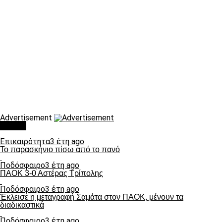
Advertisement
Τάσεις
Επικαιρότητα
3 έτη ago
Το παρασκήνιο πίσω από το πανό
Ποδόσφαιρο
3 έτη ago
ΠΑΟΚ 3-0 Αστέρας Τρίπολης
Ποδόσφαιρο
3 έτη ago
Έκλεισε η μεταγραφή Σαμάτα στον ΠΑΟΚ, μένουν τα
διαδικαστικά
Ποδόσφαιρο
3 έτη ago