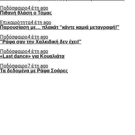
Ποδόσφαιρο
4 έτη ago
Πιθανή θλάση ο Τόμας
Επικαιρότητα
4 έτη ago
Παρουσίαση με… πλακάτ “κάντε καμιά μεταγραφή!”
Ποδόσφαιρο
4 έτη ago
“Ράφα σαν την Χαλκιδική δεν έχει!”
Ποδόσφαιρο
4 έτη ago
«Last dance» για Κουαλιάτα
Ποδόσφαιρο
7 έτη ago
Τα δεδομένα με Ράφα Σοάρες