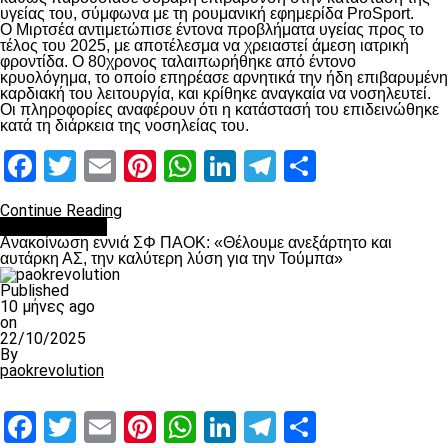
υγείας του, σύμφωνα με τη ρουμανική εφημερίδα ProSport.
Ο Μιρτσέα αντιμετώπισε έντονα προβλήματα υγείας προς το
τέλος του 2025, με αποτέλεσμα να χρειαστεί άμεση ιατρική
φροντίδα. Ο 80χρονος ταλαιπωρήθηκε από έντονο
κρυολόγημα, το οποίο επηρέασε αρνητικά την ήδη επιβαρυμένη
καρδιακή του λειτουργία, και κρίθηκε αναγκαία να νοσηλευτεί.
Οι πληροφορίες αναφέρουν ότι η κατάστασή του επιδεινώθηκε
κατά τη διάρκεια της νοσηλείας του.
Facebook
Twitter
Email
Pinterest
WhatsApp
LinkedIn
Telegram
Μοιραστ
Continue Reading
Επικαιρότητα
Ανακοίνωση εννιά ΣΦ ΠΑΟΚ: «Θέλουμε ανεξάρτητο και
αυτάρκη ΑΣ, την καλύτερη λύση για την Τούμπα»
Published
10 μήνες ago
on
22/10/2025
By
paokrevolution
Facebook
Twitter
Email
Pinterest
WhatsApp
LinkedIn
Telegram
Μοιραστ