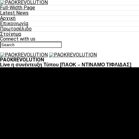
Full-Width Page
Latest News
Αρχική
Επικοινωνία
Πρωτοσέλιδο
Στοίχημα
Connect with us
PAOKREVOLUTION
Live η συνέντευξη Τύπου [ΠΑΟΚ – NTINAMO ΤΙΦΛΙΔΑΣ]
Ποδόσφαιρο
«Πλέον έχουμε αλλάξει σαν ομάδα, παίξαμε σαν ένα»
«Το πιο σημαντικό είναι η αυτοπεποίθηση των
ποδοσφαιριστών»
«Πάμε να διεκδικήσουμε την οκτάδα»
«Είναι απόλαυση να παίζεις για τον κόσμο του ΠΑΟΚ»
«Θα τα δώσουμε όλα κόντρα στη Λιόν για την οκτάδα»
Μπάσκετ