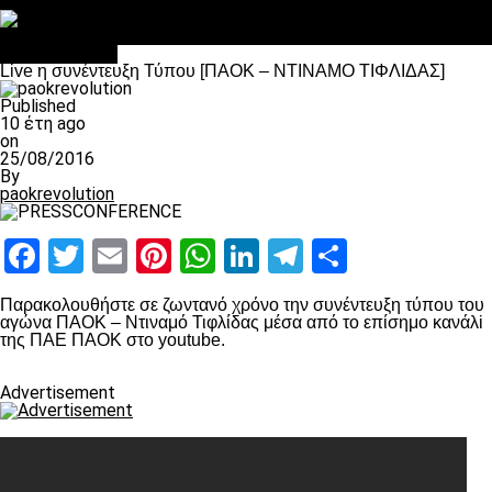
Στο OPEN τα προκριματικά, στη NOVA τα του πρωταθλήματος
Σαν σήμερα: Οταν “έφυγε” ο Λόραντ
Επικαιρότητα
Live η συνέντευξη Τύπου [ΠΑΟΚ – NTINAMO ΤΙΦΛΙΔΑΣ]
Published
10 έτη ago
on
25/08/2016
By
paokrevolution
Facebook
Twitter
Email
Pinterest
WhatsApp
LinkedIn
Telegram
Μοιραστ
Παρακολουθήστε σε ζωντανό χρόνο την συνέντευξη τύπου του
αγώνα ΠΑΟΚ – Ντιναμό Τιφλίδας μέσα από το επίσημο κανάλi
της ΠΑΕ ΠΑΟΚ στο youtube.
Advertisement