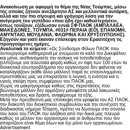
Ανακοίνωση με αφορμή το θέμα της Νέας Τούμπας, μέσω
της οποίας ζητούν ανεξάρτητο ΑΣ και μελλοντικά αυτάρκη,
αλλά και την πιο σίγουρη και γρήγορη λύση για την
ανέγερση του γηπέδου «που ήδη έχει καθυστερήσει»,
όπως τονίζουν, εξέδωσαν εννιά ΣΦ ΠΑΟΚ (ΑΜΠΑΛΑΕΑ,
ΜΑΚΕΔΟΝΕΣ, ΤΟΥΜΠΑ, #031# ΠΕΡΑΙΑ (ΕΟ), ΕΠΑΝΟΜΗ,
ΑΜΥΝΤΑΙΟ, ΜΟΥΔΑΝΙΑ, ΦΛΩΡΙΝΑ ΚΑΙ ΧΡΥΣΟΥΠΟΛΗΣ).
Εξηγούν και γιατί έκαναν επίσκεψη στον Ερασιτέχνη τις
προηγούμενες ημέρες.
Αναλυτικά το κείμενο:
«Ως Σύνδεσμοι Φίλων ΠΑΟΚ που
λειτουργούμε καθημερινά με γνώμωνα το καλό του Δικεφάλου
και μόνο, αισθανόμαστε την ανάγκη να τοποθετηθούμε
(ελπίζουμε για τελευταία φορά) καθώς εν όψη των 100 ετών τα
διοικητικά εσωπροβλήματα του οργανισμού δεν φαίνεται να
καταλαγιάζουν (κάθε άλλο μάλλον) παρά τις επανειλημμένες
προσπάθειες μας να επικρατήσει η λογική, η ενότητα και η
υγιείς σκέψη προς συμφέρουν του ΠΑΟΚ μας.
Χωρίς να μακρηγορούμε καθώς στις περιστάσεις που
βιώνουμε μάλλον δεν αρμόζουν μανιφέστα αλλά λακωνικές
τοποθετήσεις και δράση, αναφέρουμε τα εξής.
Μετά την προχθεσινή μας επίσκεψη στα γραφεία του ΑΣ ΠΑΟΚ,
την διακοπή του διοικητικού συμβουλίου και την συνέχιση της
διαδικασίας σήμερα Τέταρτη, πρέπει να δώσουμε στο σύνολο
του λαού του ΠΑΟΚ την αλήθεια από την δικιά μας πλευρά
καθώς το μέλλον του οργανισμού και οι άνθρωποι που τον
απαρτίζουν είναι θέμα όλων και όχι μόνο των οργανωμένων.
Advertisement