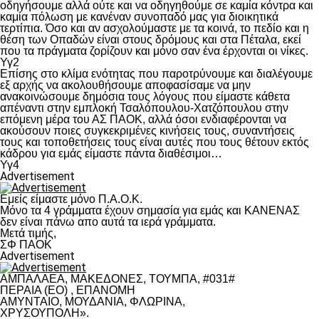
οδηγήσουμε αλλά ούτε και να οδηγηθούμε σε καμία κόντρα και
καμία πόλωση με κανέναν συνοπαδό μας για διοικητικά
τερτίπια. Όσο και αν ασχολούμαστε με τα κοινά, το πεδίο και η
θέση των Οπαδών είναι στους δρόμους και στα Πέταλα, εκεί
που τα πράγματα ζορίζουν και μόνο σαν ένα έρχονται οι νίκες.
Υγ2
Επίσης στο κλίμα ενότητας που παροτρύνουμε και διαλέγουμε
εξ αρχής να ακολουθήσουμε αποφασίσαμε να μην
ανακοινώσουμε δημόσια τους λόγους που είμαστε κάθετα
απέναντι στην εμπλοκή Τσαλόπουλου-Χατζόπουλου στην
επόμενη μέρα του ΑΣ ΠΑΟΚ, αλλά όσοι ενδιαφέρονται να
ακούσουν ποιες συγκεκριμένες κινήσεις τους, συναντήσεις
τους και τοποθετήσεις τους είναι αυτές που τους θέτουν εκτός
κάδρου για εμάς είμαστε πάντα διαθέσιμοι…
Υγ4
Advertisement
Εμείς είμαστε μόνο Π.Α.Ο.Κ.
Μόνο τα 4 γράμματα έχουν σημασία για εμάς και ΚΑΝΕΝΑΣ
δεν είναι πάνω απο αυτά τα ιερά γράμματα.
Μετά τιμής,
ΣΦ ΠΑΟΚ
Advertisement
ΑΜΠΑΛΑΕΑ, ΜΑΚΕΔΟΝΕΣ, ΤΟΥΜΠΑ, #031#
ΠΕΡΑΙΑ (ΕΟ) , ΕΠΑΝΟΜΗ
ΑΜΥΝΤΑΙΟ, ΜΟΥΔΑΝΙΑ, ΦΛΩΡΙΝΑ,
ΧΡΥΣΟΥΠΟΛΗ».