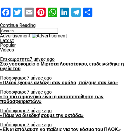
Facebook
Twitter
Email
Pinterest
WhatsApp
LinkedIn
Telegram
Μοιραστ
Continue Reading
Advertisement
Latest
Popular
Videos
Επικαιρότητα
7 μήνες ago
Στο νοσοκομείο ο Μιρτσέα Λουτσέσκου, επιδεινώθηκε η
υγεία του
Ποδόσφαιρο
7 μήνες ago
«Πλέον έχουμε αλλάξει σαν ομάδα, παίξαμε σαν ένα»
Ποδόσφαιρο
7 μήνες ago
«Το πιο σημαντικό είναι η αυτοπεποίθηση των
ποδοσφαιριστών»
Ποδόσφαιρο
7 μήνες ago
«Πάμε να διεκδικήσουμε την οκτάδα»
Ποδόσφαιρο
7 μήνες ago
«Είναι απόλαυση να παίζεις για τον κόσμο του ΠΑΟΚ»