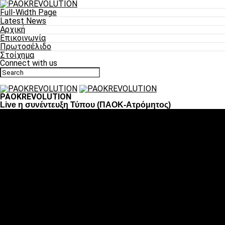
Full-Width Page
Latest News
Αρχική
Επικοινωνία
Πρωτοσέλιδο
Στοίχημα
Connect with us
PAOKREVOLUTION
Live η συνέντευξη Τύπου (ΠΑΟΚ-Ατρόμητος)
Ποδόσφαιρο
«Πλέον έχουμε αλλάξει σαν ομάδα, παίξαμε σαν ένα»
«Το πιο σημαντικό είναι η αυτοπεποίθηση των
ποδοσφαιριστών»
«Πάμε να διεκδικήσουμε την οκτάδα»
«Είναι απόλαυση να παίζεις για τον κόσμο του ΠΑΟΚ»
«Θα τα δώσουμε όλα κόντρα στη Λιόν για την οκτάδα»
Μπάσκετ