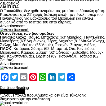
Λεβαδειακό.
ΔΙΑΙΤΗΣΙΑ
Ο Τσακαλίδης δεν ήρθε αντιμέτωπος με κάποια δύσκολη φάση.
Καταλόγισε στο 21’ χωρίς δεύτερη σκέψη το πέναλτι υπέρ του
Παναιτωλικού για μαρκάρισμα του Μιχαηλίδη και έβγαλε
συνολικά από το τσεπάκι του επτά κίτρινες.
Advertisement
Οι συνθέσεις των δύο ομάδων:
Παναιτωλικός:
Τσάβες, Μπακάκης (63’ Μαυρίας), Παντελάκης,
Μαιντέβατς (63’ Λομόνακο), Πέρες, Λαχούντ (81’ Μπελεβώνης),
Σιέλης, Μπουζούκης (63΄Λουίς), Τορεχόν, Στάγιτς, Λιάβας.
ΠΑΟΚ:
Κοτάρσκι, Σάστρε (62’ Μπάμπα), Ότο, Κεντζιόρα,
Μιχαηλίδης, Καμαρά, Σβαμπ (62’ Οζντόεφ), Ζίβκοβιτς, Μουργκ
(46’ Κωνστσντέλιας), Σορετίρε (69’ Τισουντάλι), Τσάλοφ (62’
Σαμάτα).
Advertisement
Facebook
Twitter
Email
Pinterest
WhatsApp
LinkedIn
Telegram
Μοιραστ
Continue Reading
πρωτοσέλιδο
“Έχουμε πολλά προβλήματα και δεν είναι εύκολο να
διαχειριστούμε την κατάσταση”