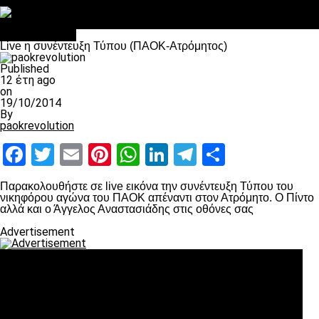
Στο OPEN τα προκριματικά, στη NOVA τα του πρωταθλήματος
Σαν σήμερα: Οταν “έφυγε” ο Λόραντ
πρωτοσέλιδο
Live η συνέντευξη Τύπου (ΠΑΟΚ-Ατρόμητος)
Published
12 έτη ago
on
19/10/2014
By
paokrevolution
Facebook
Twitter
Email
Pinterest
WhatsApp
LinkedIn
Telegram
Μοιραστ
Παρακολουθήστε σε live εικόνα την συνέντευξη Τύπου του
νικηφόρου αγώνα του ΠΑΟΚ απέναντι στον Ατρόμητο. Ο Πίντο
αλλά και ο Άγγελος Αναστασιάδης στις οθόνες σας
Advertisement