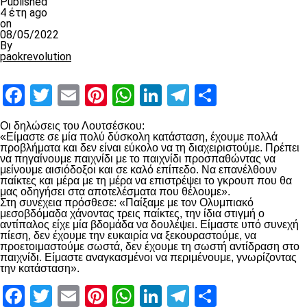
Published
4 έτη ago
on
08/05/2022
By
paokrevolution
Facebook
Twitter
Email
Pinterest
WhatsApp
LinkedIn
Telegram
Μοιραστ
Οι δηλώσεις του Λουτσέσκου:
«Είμαστε σε μία πολύ δύσκολη κατάσταση, έχουμε πολλά
προβλήματα και δεν είναι εύκολο να τη διαχειριστούμε. Πρέπει
να πηγαίνουμε παιχνίδι με το παιχνίδι προσπαθώντας να
μείνουμε αισιόδοξοι και σε καλό επίπεδο. Να επανέλθουν
παίκτες και μέρα με τη μέρα να επιστρέψει το γκρουπ που θα
μας οδηγήσει στα αποτελέσματα που θέλουμε».
Στη συνέχεια πρόσθεσε: «Παίξαμε με τον Ολυμπιακό
μεσοβδόμαδα χάνοντας τρεις παίκτες, την ίδια στιγμή ο
αντίπαλος είχε μία βδομάδα να δουλέψει. Είμαστε υπό συνεχή
πίεση, δεν έχουμε την ευκαιρία να ξεκουραστούμε, να
προετοιμαστούμε σωστά, δεν έχουμε τη σωστή αντίδραση στο
παιχνίδι. Είμαστε αναγκασμένοι να περιμένουμε, γνωρίζοντας
την κατάσταση».
Facebook
Twitter
Email
Pinterest
WhatsApp
LinkedIn
Telegram
Μοιραστ