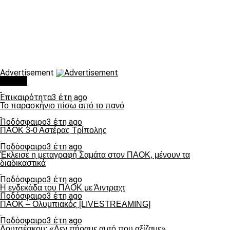
Advertisement
Τάσεις
Επικαιρότητα
3 έτη ago
Το παρασκήνιο πίσω από το πανό
Ποδόσφαιρο
3 έτη ago
ΠΑΟΚ 3-0 Αστέρας Τρίπολης
Ποδόσφαιρο
3 έτη ago
Έκλεισε η μεταγραφή Σαμάτα στον ΠΑΟΚ, μένουν τα
διαδικαστικά
Ποδόσφαιρο
3 έτη ago
Η ενδεκάδα του ΠΑΟΚ με Άιντραχτ
Ποδόσφαιρο
3 έτη ago
ΠΑΟΚ – Ολυμπιακός [LIVESTREAMING]
Ποδόσφαιρο
3 έτη ago
Λουτσέσκου: «Δεν πήραμε αυτό που αξίζαμε»