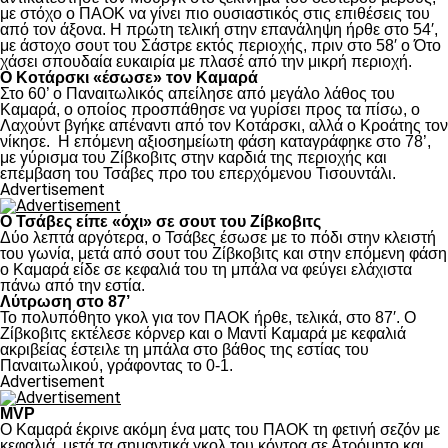
με στόχο ο ΠΑΟΚ να γίνει πιο ουσιαστικός στις επιθέσεις του
από τον άξονα. Η πρώτη τελική στην επανάληψη ήρθε στο 54′,
με άστοχο σουτ του Σάστρε εκτός περιοχής, πριν στο 58′ ο Ότο
χάσει σπουδαία ευκαιρία με πλασέ από την μικρή περιοχή.
Ο Κοτάρσκι «έσωσε» τον Καμαρά
Στο 60’ ο Παναιτωλικός απείλησε από μεγάλο λάθος του
Καμαρά, ο οποίος προσπάθησε να γυρίσει προς τα πίσω, ο
Λαχούντ βγήκε απέναντι από τον Κοτάρσκι, αλλά ο Κροάτης τον
νίκησε. Η επόμενη αξιοσημείωτη φάση καταγράφηκε στο 78’,
με γύρισμα του Ζίβκοβιτς στην καρδιά της περιοχής και
επέμβαση του Τσάβες προ του επερχόμενου Τισουντάλι.
Advertisement
Ο Τσάβες είπε «όχι» σε σουτ του Ζίβκοβιτς
Δύο λεπτά αργότερα, ο Τσάβες έσωσε με το πόδι στην κλειστή
του γωνία, μετά από σουτ του Ζίβκοβιτς και στην επόμενη φάση
ο Καμαρά είδε σε κεφαλιά του τη μπάλα να φεύγει ελάχιστα
πάνω από την εστία.
Λύτρωση στο 87’
Το πολυπόθητο γκολ για τον ΠΑΟΚ ήρθε, τελικά, στο 87′. Ο
Ζίβκοβιτς εκτέλεσε κόρνερ και ο Μαντί Καμαρά με κεφαλιά
ακριβείας έστειλε τη μπάλα στο βάθος της εστίας του
Παναιτωλικού, γράφοντας το 0-1.
Advertisement
MVP
Ο Καμαρά έκρινε ακόμη ένα ματς του ΠΑΟΚ τη φετινή σεζόν με
κεφαλιά, μετά τα σημαντικά γκολ του κόντρα σε Ατρόμητο και