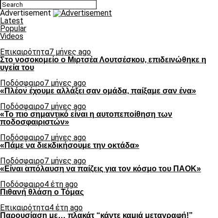
Advertisement
Latest
Popular
Videos
Επικαιρότητα
7 μήνες ago
Στο νοσοκομείο ο Μιρτσέα Λουτσέσκου, επιδεινώθηκε η
υγεία του
Ποδόσφαιρο
7 μήνες ago
«Πλέον έχουμε αλλάξει σαν ομάδα, παίξαμε σαν ένα»
Ποδόσφαιρο
7 μήνες ago
«Το πιο σημαντικό είναι η αυτοπεποίθηση των
ποδοσφαιριστών»
Ποδόσφαιρο
7 μήνες ago
«Πάμε να διεκδικήσουμε την οκτάδα»
Ποδόσφαιρο
7 μήνες ago
«Είναι απόλαυση να παίζεις για τον κόσμο του ΠΑΟΚ»
Ποδόσφαιρο
4 έτη ago
Πιθανή θλάση ο Τόμας
Επικαιρότητα
4 έτη ago
Παρουσίαση με… πλακάτ “κάντε καμιά μεταγραφή!”