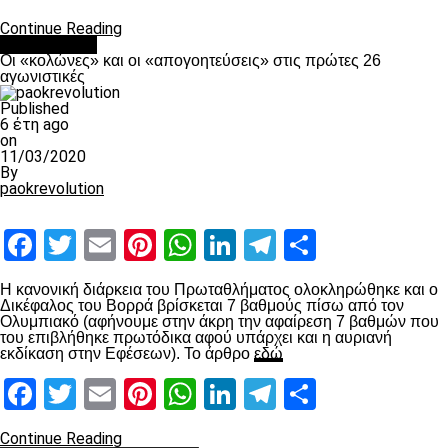
Continue Reading
Ποδόσφαιρο
Οι «κολώνες» και οι «απογοητεύσεις» στις πρώτες 26
αγωνιστικές
Published
6 έτη ago
on
11/03/2020
By
paokrevolution
Facebook
Twitter
Email
Pinterest
WhatsApp
LinkedIn
Telegram
Μοιραστ
Η κανονική διάρκεια του Πρωταθλήματος ολοκληρώθηκε και ο
Δικέφαλος του Βορρά βρίσκεται 7 βαθμούς πίσω από τον
Ολυμπιακό (αφήνουμε στην άκρη την αφαίρεση 7 βαθμών που
του επιβλήθηκε πρωτόδικα αφού υπάρχει και η αυριανή
εκδίκαση στην Εφέσεων). Το άρθρο
εδώ
Facebook
Twitter
Email
Pinterest
WhatsApp
LinkedIn
Telegram
Μοιραστ
Continue Reading