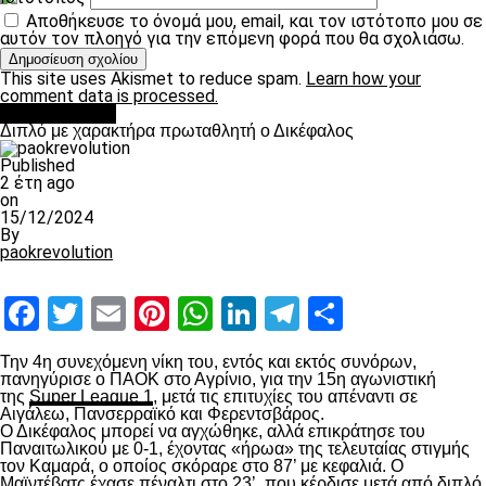
Αποθήκευσε το όνομά μου, email, και τον ιστότοπο μου σε
αυτόν τον πλοηγό για την επόμενη φορά που θα σχολιάσω.
This site uses Akismet to reduce spam.
Learn how your
comment data is processed.
πρωτοσέλιδο
Διπλό με χαρακτήρα πρωταθλητή ο Δικέφαλος
Published
2 έτη ago
on
15/12/2024
By
paokrevolution
Facebook
Twitter
Email
Pinterest
WhatsApp
LinkedIn
Telegram
Μοιραστ
Την 4
η
συνεχόμενη νίκη του, εντός και εκτός συνόρων,
πανηγύρισε ο ΠΑΟΚ στο Αγρίνιο, για την 15
η
αγωνιστική
της
Super League 1
, μετά τις επιτυχίες του απέναντι σε
Αιγάλεω, Πανσερραϊκό και Φερεντσβάρος.
Ο Δικέφαλος μπορεί να αγχώθηκε, αλλά επικράτησε του
Παναιτωλικού με 0-1, έχοντας «ήρωα» της τελευταίας στιγμής
τον Καμαρά, ο οποίος σκόραρε στο 87’ με κεφαλιά. Ο
Μαϊντέβατς έχασε πέναλτι στο 23’, που κέρδισε μετά από διπλό