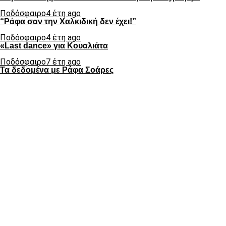
Ποδόσφαιρο
4 έτη ago
“Ράφα σαν την Χαλκιδική δεν έχει!”
Ποδόσφαιρο
4 έτη ago
«Last dance» για Κουαλιάτα
Ποδόσφαιρο
7 έτη ago
Τα δεδομένα με Ράφα Σοάρες