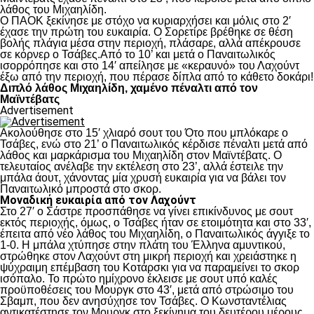
λάθος του Μιχαηλίδη.
Ο ΠΑΟΚ ξεκίνησε με στόχο να κυριαρχήσει και μόλις στο 2′
έχασε την πρώτη του ευκαιρία. Ο Σορετίρε βρέθηκε σε θέση
βολής πλάγια μέσα στην περιοχή, πλάσαρε, αλλά απέκρουσε
σε κόρνερ ο Τσάβες.Από το 10’ και μετά ο Παναιτωλικός
ισορρόπησε και στο 14′ απείλησε με «κεραυνό» του Λαχούντ
έξω από την περιοχή, που πέρασε δίπλα από το κάθετο δοκάρι!
Διπλό λάθος Μιχαηλίδη, χαμένο πέναλτι από τον
Μαϊντέβατς
Advertisement
Ακολούθησε στο 15′ χλιαρό σουτ του Ότο που μπλόκαρε ο
Τσάβες, ενώ στο 21’ ο Παναιτωλικός κέρδισε πέναλτι μετά από
λάθος και μαρκάρισμα του Μιχαηλίδη στον Μαϊντέβατς. Ο
τελευταίος ανέλαβε την εκτέλεση στο 23’, αλλά έστειλε την
μπάλα άουτ, χάνοντας μία χρυσή ευκαιρία για να βάλει τον
Παναιτωλικό μπροστά στο σκορ.
Μοναδική ευκαιρία από τον Λαχούντ
Στο 27′ ο Σάστρε προσπάθησε να γίνει επικίνδυνος με σουτ
εκτός περιοχής, όμως, ο Τσάβες ήταν σε ετοιμότητα και στο 33′,
έπειτα από νέο λάθος του Μιχαηλίδη, ο Παναιτωλικός άγγιξε το
1-0. Η μπάλα χτύπησε στην πλάτη του Έλληνα αμυντικού,
στρώθηκε στον Λαχούντ στη μικρή περιοχή και χρειάστηκε η
ψύχραιμη επέμβαση του Κοτάρσκι για να παραμείνει το σκορ
ισόπαλο. Το πρώτο ημίχρονο έκλεισε με σουτ υπό καλές
προϋποθέσεις του Μουργκ στο 43′, μετά από στρώσιμο του
Σβαμπ, που δεν ανησύχησε τον Τσάβες. Ο Κωνσταντέλιας
αντικατέστησε τον Μουργκ στο ξεκίνημα του δευτέρου μέρους,