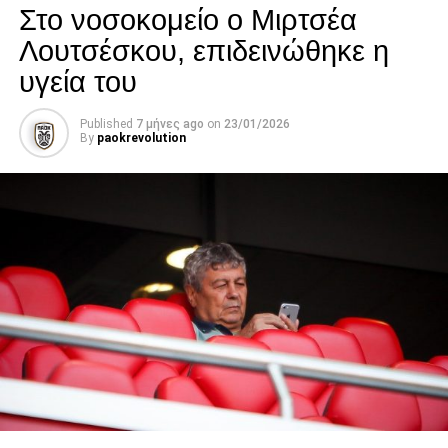
Στο νοσοκομείο ο Μιρτσέα
Λουτσέσκου, επιδεινώθηκε η
υγεία του
Published
7 μήνες ago
on
23/01/2026
By
paokrevolution