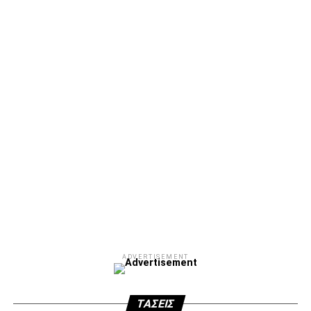
ADVERTISEMENT
Facebook
Twitter
Email
Pinterest
WhatsApp
LinkedIn
Telegram
Μοιρασ
ADVERTISEMENT
ΤΆΣΕΙΣ