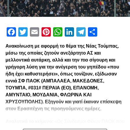
Facebook
Twitter
Email
Pinterest
WhatsApp
LinkedIn
Telegram
Μοιρασ
Ανακοίνωση με αφορμή το θέμα της Νέας Τούμπας,
μέσω της οποίας ζητούν ανεξάρτητο ΑΣ και
μελλοντικά αυτάρκη, αλλά και την πιο σίγουρη και
γρήγορη λύση για την ανέγερση του γηπέδου «που
ήδη έχει καθυστερήσει», όπως τονίζουν, εξέδωσαν
εννιά ΣΦ ΠΑΟΚ (ΑΜΠΑΛΑΕΑ, ΜΑΚΕΔΟΝΕΣ,
ΤΟΥΜΠΑ, #031# ΠΕΡΑΙΑ (ΕΟ), ΕΠΑΝΟΜΗ,
ΑΜΥΝΤΑΙΟ, ΜΟΥΔΑΝΙΑ, ΦΛΩΡΙΝΑ ΚΑΙ
ΧΡΥΣΟΥΠΟΛΗΣ). Εξηγούν και γιατί έκαναν επίσκεψη
στον Ερασιτέχνη τις προηγούμενες ημέρες.
Αναλυτικά το κείμενο:
«Ως Σύνδεσμοι Φίλων ΠΑΟΚ που
λειτουργούμε καθημερινά με γνώμωνα το καλό του