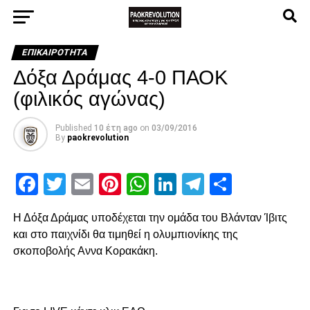
ΕΠΙΚΑΙΡΌΤΗΤΑ
Δόξα Δράμας 4-0 ΠΑΟΚ
(φιλικός αγώνας)
Published
10 έτη ago
on
03/09/2016
By
paokrevolution
Facebook
Twitter
Email
Pinterest
WhatsApp
LinkedIn
Telegram
Μοιρασ
Η Δόξα Δράμας υποδέχεται την ομάδα του Βλάνταν Ίβιτς
και στο παιχνίδι θα τιμηθεί η ολυμπιονίκης της
σκοποβολής Αννα Κορακάκη.