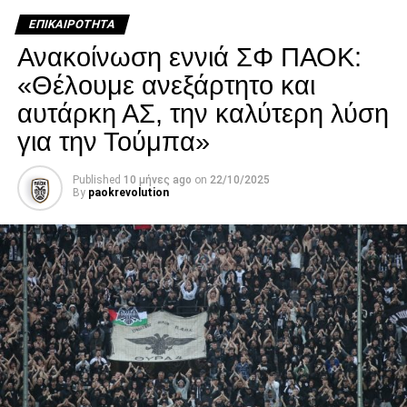
κατάστασή του επιδεινώθηκε κατά τη διάρκεια της
ΕΠΙΚΑΙΡΌΤΗΤΑ
νοσηλείας του.
Ανακοίνωση εννιά ΣΦ ΠΑΟΚ:
Facebook
Twitter
Email
Pinterest
WhatsApp
LinkedIn
Telegram
Μοιρασ
«Θέλουμε ανεξάρτητο και
αυτάρκη ΑΣ, την καλύτερη λύση
για την Τούμπα»
Published
10 μήνες ago
on
22/10/2025
By
paokrevolution