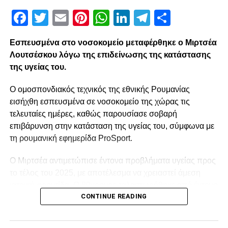
Facebook
Twitter
Email
Pinterest
WhatsApp
LinkedIn
Telegram
Μοιρασ
Εσπευσμένα στο νοσοκομείο μεταφέρθηκε ο Μιρτσέα
Λουτσέσκου λόγω της επιδείνωσης της κατάστασης
της υγείας του.
Ο ομοσπονδιακός τεχνικός της εθνικής Ρουμανίας
εισήχθη εσπευσμένα σε νοσοκομείο της χώρας τις
τελευταίες ημέρες, καθώς παρουσίασε σοβαρή
επιβάρυνση στην κατάσταση της υγείας του, σύμφωνα με
τη ρουμανική εφημερίδα ProSport.
Ο Μιρτσέα αντιμετώπισε έντονα προβλήματα υγείας προς
το τέλος του 2025, με αποτέλεσμα να χρειαστεί άμεση
ιατρική φροντίδα. Ο 80χρονος ταλαιπωρήθηκε από έντονο
CONTINUE READING
κρυολόγημα, το οποίο επηρέασε αρνητικά την ήδη
επιβαρυμένη καρδιακή του λειτουργία, και κρίθηκε
αναγκαία να νοσηλευτεί. Οι πληροφορίες αναφέρουν ότι η