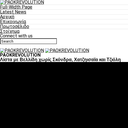
Full-Width Page
Latest News
Αρχική
Επικοινωνία
Πρωτοσέλιδο
Στοίχημα
Connect with us
PAOKREVOLUTION
Λίστα με Βελλίδη χωρίς Σκόνδρα, Χατζηισαϊα και Τζιόλη
Ποδόσφαιρο
«Πλέον έχουμε αλλάξει σαν ομάδα, παίξαμε σαν ένα»
«Το πιο σημαντικό είναι η αυτοπεποίθηση των
ποδοσφαιριστών»
«Πάμε να διεκδικήσουμε την οκτάδα»
«Είναι απόλαυση να παίζεις για τον κόσμο του ΠΑΟΚ»
«Θα τα δώσουμε όλα κόντρα στη Λιόν για την οκτάδα»
Μπάσκετ