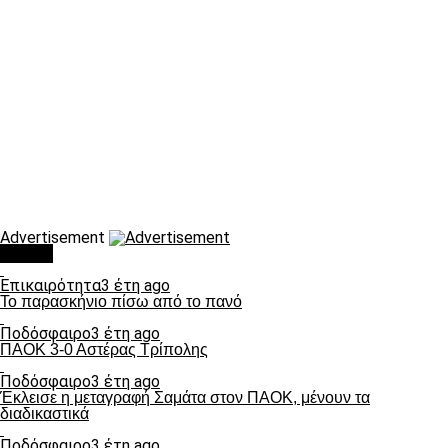
Advertisement
Τάσεις
Επικαιρότητα
3 έτη ago
Το παρασκήνιο πίσω από το πανό
Ποδόσφαιρο
3 έτη ago
ΠΑΟΚ 3-0 Αστέρας Τρίπολης
Ποδόσφαιρο
3 έτη ago
Έκλεισε η μεταγραφή Σαμάτα στον ΠΑΟΚ, μένουν τα
διαδικαστικά
Ποδόσφαιρο
3 έτη ago