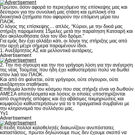
Πρώτον, όσον αφορά το περιεχόμενο της επίσκεψης μας και
δεύτερον για την συνολική μας στάση και εμπλοκή στα
διοικητικά ζητήματα που αφορούν την επόμενη μέρα του
ΠΑΟΚ.
Ο λόγος της επίσκεψης… απλός, “Κύριοι, με την δικιά μας
στήριξη παραμείνατε 15μελες μετά την παραίτηση Κατσαρή και
δεν ακολουθήσατε όλοι τον ίδιο δρόμο.”
Για εμάς δεν έχει αλλάξει κάτι, οι λόγοι της στήριξης μας από
την αρχή μέχρι σήμερα παραμένουν ίδιοι.
1. Ανεξάρτητος ΑΣ και μελλοντικά αυτάρκης,
Advertisement
2. Την πιο σίγουρη και την πιο γρήγορη λύση για την ανέγερση
της νέας Τούμπας που ήδη έχει καθυστερήσει πολύ να δωθεί
στον λαό του ΠΑΟΚ.
Και από ότι φαίνεται, ούτε γρήγοροι, ούτε σίγουροι, ούτε
ανεξάρτητοι σταθήκατε.
Επιθυμία λοιπόν του κόσμου που σας στήριξε είναι να δωθούν
ΑΜΕΣΑ αποτελέσματα και λύσεις οι οποίες υποστηρίζονται
από συμπαγής απόψεις και όχι αβάσιμες τεκμηριώσεις και
κομφούζιο καθυστερήσεων για το τι πραγματικά συμβαίνει με
την κληρονομιά του συλλόγου μας.
Υγ1
Advertisement
Επειδή πολλοί καλοθελητές διαιωνίζουν ανυπόστατες
καταστάσεις, πρώτοι δηλώνουμε πως δεν έχουμε σκοπό να