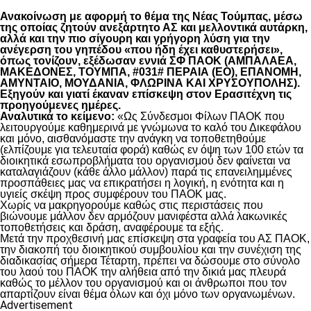
Ανακοίνωση με αφορμή το θέμα της Νέας Τούμπας, μέσω
της οποίας ζητούν ανεξάρτητο ΑΣ και μελλοντικά αυτάρκη,
αλλά και την πιο σίγουρη και γρήγορη λύση για την
ανέγερση του γηπέδου «που ήδη έχει καθυστερήσει»,
όπως τονίζουν, εξέδωσαν εννιά ΣΦ ΠΑΟΚ (ΑΜΠΑΛΑΕΑ,
ΜΑΚΕΔΟΝΕΣ, ΤΟΥΜΠΑ, #031# ΠΕΡΑΙΑ (ΕΟ), ΕΠΑΝΟΜΗ,
ΑΜΥΝΤΑΙΟ, ΜΟΥΔΑΝΙΑ, ΦΛΩΡΙΝΑ ΚΑΙ ΧΡΥΣΟΥΠΟΛΗΣ).
Εξηγούν και γιατί έκαναν επίσκεψη στον Ερασιτέχνη τις
προηγούμενες ημέρες.
Αναλυτικά το κείμενο:
«Ως Σύνδεσμοι Φίλων ΠΑΟΚ που
λειτουργούμε καθημερινά με γνώμωνα το καλό του Δικεφάλου
και μόνο, αισθανόμαστε την ανάγκη να τοποθετηθούμε
(ελπίζουμε για τελευταία φορά) καθώς εν όψη των 100 ετών τα
διοικητικά εσωπροβλήματα του οργανισμού δεν φαίνεται να
καταλαγιάζουν (κάθε άλλο μάλλον) παρά τις επανειλημμένες
προσπάθειες μας να επικρατήσει η λογική, η ενότητα και η
υγιείς σκέψη προς συμφέρουν του ΠΑΟΚ μας.
Χωρίς να μακρηγορούμε καθώς στις περιστάσεις που
βιώνουμε μάλλον δεν αρμόζουν μανιφέστα αλλά λακωνικές
τοποθετήσεις και δράση, αναφέρουμε τα εξής.
Μετά την προχθεσινή μας επίσκεψη στα γραφεία του ΑΣ ΠΑΟΚ,
την διακοπή του διοικητικού συμβουλίου και την συνέχιση της
διαδικασίας σήμερα Τέταρτη, πρέπει να δώσουμε στο σύνολο
του λαού του ΠΑΟΚ την αλήθεια από την δικιά μας πλευρά
καθώς το μέλλον του οργανισμού και οι άνθρωποι που τον
απαρτίζουν είναι θέμα όλων και όχι μόνο των οργανωμένων.
Advertisement