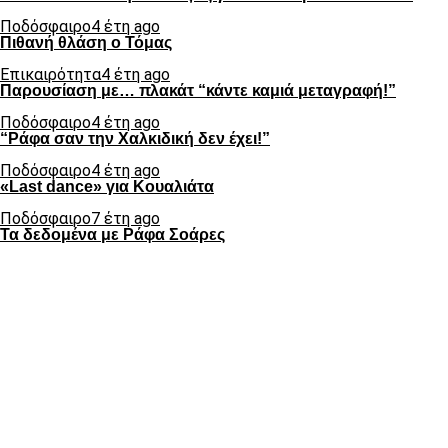
Ποδόσφαιρο
4 έτη ago
Πιθανή θλάση ο Τόμας
Επικαιρότητα
4 έτη ago
Παρουσίαση με… πλακάτ “κάντε καμιά μεταγραφή!”
Ποδόσφαιρο
4 έτη ago
“Ράφα σαν την Χαλκιδική δεν έχει!”
Ποδόσφαιρο
4 έτη ago
«Last dance» για Κουαλιάτα
Ποδόσφαιρο
7 έτη ago
Τα δεδομένα με Ράφα Σοάρες