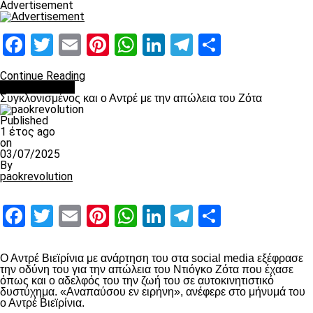
Advertisement
Facebook
Twitter
Email
Pinterest
WhatsApp
LinkedIn
Telegram
Μοιραστ
Continue Reading
Επικαιρότητα
Συγκλονισμένος και ο Αντρέ με την απώλεια του Ζότα
Published
1 έτος ago
on
03/07/2025
By
paokrevolution
Facebook
Twitter
Email
Pinterest
WhatsApp
LinkedIn
Telegram
Μοιραστ
Ο Αντρέ Βιεϊρίνια με ανάρτηση του στα social media εξέφρασε
την οδύνη του για την απώλεια του Ντιόγκο Ζότα που έχασε
όπως και ο αδελφός του την ζωή του σε αυτοκινητιστικό
δυστύχημα. «Αναπαύσου εν ειρήνη», ανέφερε στο μήνυμά του
ο Αντρέ Βιεϊρίνια.