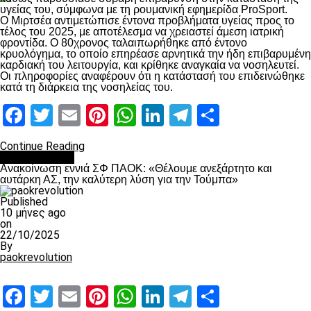
υγείας του, σύμφωνα με τη ρουμανική εφημερίδα ProSport.
Ο Μιρτσέα αντιμετώπισε έντονα προβλήματα υγείας προς το
τέλος του 2025, με αποτέλεσμα να χρειαστεί άμεση ιατρική
φροντίδα. Ο 80χρονος ταλαιπωρήθηκε από έντονο
κρυολόγημα, το οποίο επηρέασε αρνητικά την ήδη επιβαρυμένη
καρδιακή του λειτουργία, και κρίθηκε αναγκαία να νοσηλευτεί.
Οι πληροφορίες αναφέρουν ότι η κατάστασή του επιδεινώθηκε
κατά τη διάρκεια της νοσηλείας του.
Facebook
Twitter
Email
Pinterest
WhatsApp
LinkedIn
Telegram
Μοιραστ
Continue Reading
Επικαιρότητα
Ανακοίνωση εννιά ΣΦ ΠΑΟΚ: «Θέλουμε ανεξάρτητο και
αυτάρκη ΑΣ, την καλύτερη λύση για την Τούμπα»
Published
10 μήνες ago
on
22/10/2025
By
paokrevolution
Facebook
Twitter
Email
Pinterest
WhatsApp
LinkedIn
Telegram
Μοιραστ