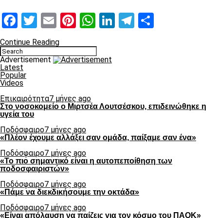
Facebook
Twitter
Email
Pinterest
WhatsApp
LinkedIn
Telegram
Μοιραστ
Continue Reading
Advertisement
Latest
Popular
Videos
Επικαιρότητα
7 μήνες ago
Στο νοσοκομείο ο Μιρτσέα Λουτσέσκου, επιδεινώθηκε η
υγεία του
Ποδόσφαιρο
7 μήνες ago
«Πλέον έχουμε αλλάξει σαν ομάδα, παίξαμε σαν ένα»
Ποδόσφαιρο
7 μήνες ago
«Το πιο σημαντικό είναι η αυτοπεποίθηση των
ποδοσφαιριστών»
Ποδόσφαιρο
7 μήνες ago
«Πάμε να διεκδικήσουμε την οκτάδα»
Ποδόσφαιρο
7 μήνες ago
«Είναι απόλαυση να παίζεις για τον κόσμο του ΠΑΟΚ»