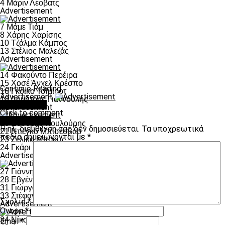
4 Μάριν Λέοβατς
Advertisement
7 Μάμε Τιάμ
8 Χάρης Χαρίσης
10 Τζάλμα Κάμπος
13 Στέλιος Μαλεζάς
Advertisement
14 Φακούντο Περέιρα
15 Χοσέ Άνχελ Κρέσπο
Continue Reading
16 Γκόικο Τσίμιροτ
Advertisement
18 Δημήτρης Γιαννούλης
You may like
Advertisement
Click to comment
Leave a Reply
20 Ευθύμης Κουλούρης
Η ηλ. διεύθυνση σας δεν δημοσιεύεται.
Τα υποχρεωτικά
21 Ντιέγκο Μπίσεσβαρ
πεδία σημειώνονται με
*
23 Ζέλικο Μπρκιτς
24 Γκάρι Ροντρίγκες
Advertisement
27 Γιάννης Μυστακίδης
28 Εβγέν Σάκχοφ
31 Γιώργος Τζαβέλλας
33 Στέφανος Αθανασιάδης
Σχόλιο
*
Advertisement
Όνομα
*
34 Νίκος Κοροβέσης
Email
*