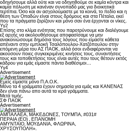
οδηγήσουμε αλλά ούτε και να οδηγηθούμε σε καμία κόντρα και
καμία πόλωση με κανέναν συνοπαδό μας για διοικητικά
τερτίπια. Όσο και αν ασχολούμαστε με τα κοινά, το πεδίο και η
θέση των Οπαδών είναι στους δρόμους και στα Πέταλα, εκεί
που τα πράγματα ζορίζουν και μόνο σαν ένα έρχονται οι νίκες.
Υγ2
Επίσης στο κλίμα ενότητας που παροτρύνουμε και διαλέγουμε
εξ αρχής να ακολουθήσουμε αποφασίσαμε να μην
ανακοινώσουμε δημόσια τους λόγους που είμαστε κάθετα
απέναντι στην εμπλοκή Τσαλόπουλου-Χατζόπουλου στην
επόμενη μέρα του ΑΣ ΠΑΟΚ, αλλά όσοι ενδιαφέρονται να
ακούσουν ποιες συγκεκριμένες κινήσεις τους, συναντήσεις
τους και τοποθετήσεις τους είναι αυτές που τους θέτουν εκτός
κάδρου για εμάς είμαστε πάντα διαθέσιμοι…
Υγ4
Advertisement
Εμείς είμαστε μόνο Π.Α.Ο.Κ.
Μόνο τα 4 γράμματα έχουν σημασία για εμάς και ΚΑΝΕΝΑΣ
δεν είναι πάνω απο αυτά τα ιερά γράμματα.
Μετά τιμής,
ΣΦ ΠΑΟΚ
Advertisement
ΑΜΠΑΛΑΕΑ, ΜΑΚΕΔΟΝΕΣ, ΤΟΥΜΠΑ, #031#
ΠΕΡΑΙΑ (ΕΟ) , ΕΠΑΝΟΜΗ
ΑΜΥΝΤΑΙΟ, ΜΟΥΔΑΝΙΑ, ΦΛΩΡΙΝΑ,
ΧΡΥΣΟΥΠΟΛΗ».