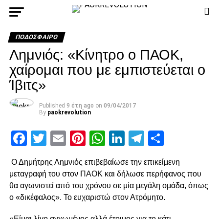
ΠΟΔΌΣΦΑΙΡΟ
Λημνιός: «Κίνητρο ο ΠΑΟΚ,
χαίρομαι που με εμπιστεύεται ο
Ίβιτς»
Published
9 έτη ago
on
09/04/2017
By
paokrevolution
Facebook
Twitter
Email
Pinterest
WhatsApp
LinkedIn
Telegram
Μοιρασ
Ο Δημήτρης Λημνιός επιβεβαίωσε την επικείμενη
μεταγραφή του στον ΠΑΟΚ και δήλωσε περήφανος που
θα αγωνιστεί από του χρόνου σε μία μεγάλη ομάδα, όπως
ο «δικέφαλος». Το ευχαριστώ στον Ατρόμητο.
«Είμαι λίγο αγχωμένος αλλά έτοιμος για το κάτι