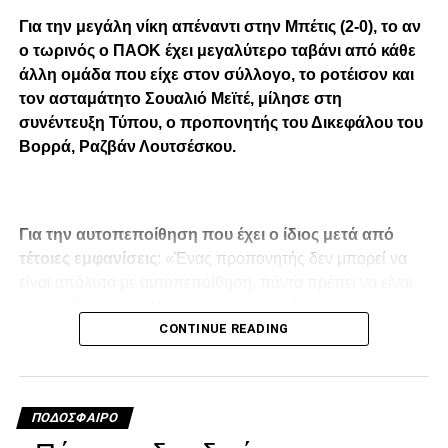
Για την μεγάλη νίκη απέναντι στην Μπέτις (2-0), το αν
ο τωρινός ο ΠΑΟΚ έχει μεγαλύτερο ταβάνι από κάθε
άλλη ομάδα που είχε στον σύλλογο, το ροτέισον και
τον ασταμάτητο Σουαλιό Μεϊτέ, μίλησε στη
συνέντευξη Τύπου, ο προπονητής του Δικεφάλου του
Βορρά, Ραζβάν Λουτσέσκου.
Για την αυτοπεποίθηση που έχει ο ίδιος μετά από
τέτοιες εμφανίσεις
: «Ένας προπονητής δεν μπορεί να
είναι απόλυτα με αυτοπεποίθηση, πάντα πρέπει να είναι
on fire. Πρέπει να βλέπει πάντα τον κίνδυνο που έρχεται
CONTINUE READING
στο επόμενο ματς. Μιλάω για τη νοοτροπία, την
χαλάρωση, την υπερβολική αυτοπεποίθηση, αλλά και για
τον τρόπο παιχνιδιού των αντιπάλων. Αλλά από την άλλη
πλευρά, ένας προπονητής θα πρέπει να έχει
ΠΟΔΌΣΦΑΙΡΟ
αυτοπεποίθηση και να καταλαβαίνει πλήρως τις