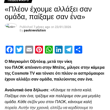
ΠΟΔΌΣΦΑΙΡΟ
«Πλέον έχουμε αλλάξει σαν
ομάδα, παίξαμε σαν ένα»
Facebook
Twitter
Email
Pinterest
WhatsApp
LinkedIn
Telegram
Μοιρασ
Published
7 μήνες ago
on
23/01/2026
By
paokrevolution
RELATED TOPICS:
UP NEXT
Facebook
Twitter
Email
Pinterest
WhatsApp
LinkedIn
Telegram
Μοιρασ
Λέοβατς: «Η ομάδα έχει αυτοπεποίθηση»
DON'T MISS
Ο Μαγκομέντ Οζντόεφ, μετά την νίκη
“Την Τετάρτη να κερδίσει ο καλύτερος στον
του ΠΑΟΚ απέναντι στην Μπέτις, μίλησε στην κάμερα
αγωνιστικό χώρο…”
της Cosmote TV και τόνισε ότι πλέον οι ασπρόμαυροι
έχουν αλλάξει σαν ομάδα, παλεύοντας σαν ένα.
paokrevolution
Αναλυτικά όσα δήλωσε
: «
Κάναμε τα πάντα καλά.
Παίξαμε σαν ένα, τρέξαμε και παλέψαμε σαν μια μεγάλη
ομάδα. Κάθε σεζόν μου στον ΠΑΟΚ, κάνουμε καλή
πορεία. Αυτήν την χρονιά, ελπίζω να κερδίσουμε το