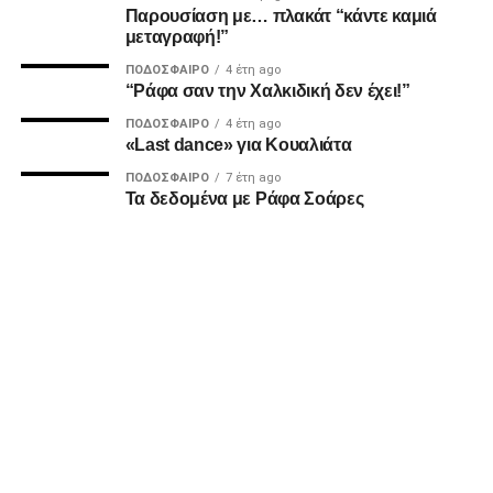
Παρουσίαση με… πλακάτ “κάντε καμιά
μεταγραφή!”
ADVERTISEMENT
ΠΟΔΌΣΦΑΙΡΟ
4 έτη ago
“Ράφα σαν την Χαλκιδική δεν έχει!”
ΠΟΔΌΣΦΑΙΡΟ
4 έτη ago
Επειδή πολλοί καλοθελητές διαιωνίζουν ανυπόστατες
«Last dance» για Κουαλιάτα
καταστάσεις, πρώτοι δηλώνουμε πως δεν έχουμε σκοπό
ΠΟΔΌΣΦΑΙΡΟ
7 έτη ago
να οδηγήσουμε αλλά ούτε και να οδηγηθούμε σε καμία
Τα δεδομένα με Ράφα Σοάρες
κόντρα και καμία πόλωση με κανέναν συνοπαδό μας για
διοικητικά τερτίπια. Όσο και αν ασχολούμαστε με τα κοινά,
το πεδίο και η θέση των Οπαδών είναι στους δρόμους και
στα Πέταλα, εκεί που τα πράγματα ζορίζουν και μόνο σαν
ένα έρχονται οι νίκες.
Υγ2
Επίσης στο κλίμα ενότητας που παροτρύνουμε και
διαλέγουμε εξ αρχής να ακολουθήσουμε αποφασίσαμε να
μην ανακοινώσουμε δημόσια τους λόγους που είμαστε