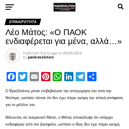
ΕΠΙΚΑΙΡΌΤΗΤΑ
Λέο Μάτος: «Ο ΠΑΟΚ
ενδιαφέρεται για μένα, αλλά…»
Published
10 έτη ago
on
09/05/2016
By
paokrevolution
Facebook
Twitter
Email
Pinterest
WhatsApp
LinkedIn
Telegram
Μοιρασ
Ο Βραζιλιάνος μπακ επιβεβαίωσε την αποχώρηση του από την
Ντνίπρο, ωστόσο τόνισε ότι δεν έχει πάρει ακόμη την τελική απόφαση
για το μέλλον του.
Μιλώντας σε ουκρανικό Μέσο, ο Μάτος αποκάλυψε ότι υπάρχει
ενδιαφέρον από τον Δικέφαλο, ωστόσο ο ίδιος δεν έχει πάρει ακόμη