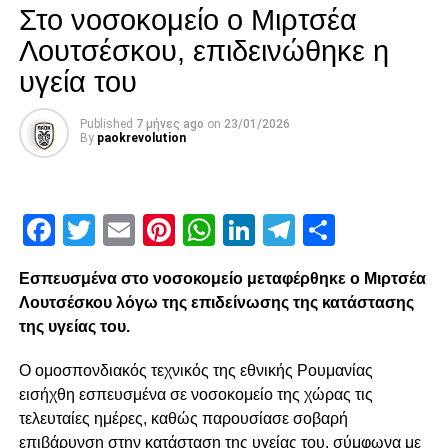
Στο νοσοκομείο ο Μιρτσέα
Facebook
Twitter
Email
Pinterest
WhatsApp
LinkedIn
Telegram
Μοιρασ
Λουτσέσκου, επιδεινώθηκε η
υγεία του
RELATED TOPICS:
UP NEXT
Published
7 μήνες ago
on
23/01/2026
Δεν έχει ορίσει ακόμη διαιτητές για την Τετάρτη!
By
paokrevolution
DON'T MISS
KAE ΠΑΟΚ: Κώστα Χαραλαμπίδη,
ευχαριστούμε…
Facebook
Twitter
Email
Pinterest
WhatsApp
LinkedIn
Telegram
Μοιρασ
Εσπευσμένα στο νοσοκομείο μεταφέρθηκε ο Μιρτσέα
paokrevolution
Λουτσέσκου λόγω της επιδείνωσης της κατάστασης
της υγείας του.
Ο ομοσπονδιακός τεχνικός της εθνικής Ρουμανίας
εισήχθη εσπευσμένα σε νοσοκομείο της χώρας τις
τελευταίες ημέρες, καθώς παρουσίασε σοβαρή
επιβάρυνση στην κατάσταση της υγείας του, σύμφωνα με