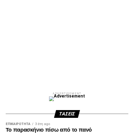
Facebook
Twitter
Email
Pinterest
WhatsApp
LinkedIn
Telegram
Μοιρασ
ADVERTISEMENT
ΤΆΣΕΙΣ
ΕΠΙΚΑΙΡΌΤΗΤΑ
3 έτη ago
Το παρασκήνιο πίσω από το πανό