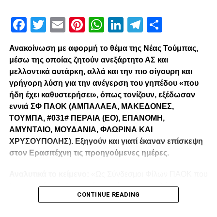
Facebook
Twitter
Email
Pinterest
WhatsApp
LinkedIn
Telegram
Μοιρασ
Ανακοίνωση με αφορμή το θέμα της Νέας Τούμπας,
μέσω της οποίας ζητούν ανεξάρτητο ΑΣ και
μελλοντικά αυτάρκη, αλλά και την πιο σίγουρη και
γρήγορη λύση για την ανέγερση του γηπέδου «που
ήδη έχει καθυστερήσει», όπως τονίζουν, εξέδωσαν
εννιά ΣΦ ΠΑΟΚ (ΑΜΠΑΛΑΕΑ, ΜΑΚΕΔΟΝΕΣ,
ΤΟΥΜΠΑ, #031# ΠΕΡΑΙΑ (ΕΟ), ΕΠΑΝΟΜΗ,
ΑΜΥΝΤΑΙΟ, ΜΟΥΔΑΝΙΑ, ΦΛΩΡΙΝΑ ΚΑΙ
ΧΡΥΣΟΥΠΟΛΗΣ). Εξηγούν και γιατί έκαναν επίσκεψη
στον Ερασιτέχνη τις προηγούμενες ημέρες.
Αναλυτικά το κείμενο:
«Ως Σύνδεσμοι Φίλων ΠΑΟΚ που
λειτουργούμε καθημερινά με γνώμωνα το καλό του
CONTINUE READING
Δικεφάλου και μόνο, αισθανόμαστε την ανάγκη να
τοποθετηθούμε (ελπίζουμε για τελευταία φορά) καθώς εν