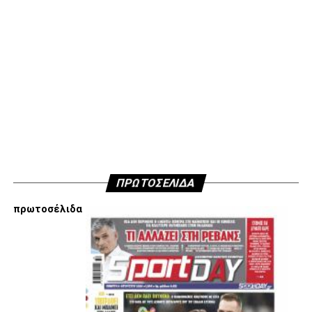
κάθετα απέναντι στην εμπλοκή Τσαλόπουλου-
Χατζόπουλου στην επόμενη μέρα του ΑΣ ΠΑΟΚ, αλλά
όσοι ενδιαφέρονται να ακούσουν ποιες συγκεκριμένες
κινήσεις τους, συναντήσεις τους και τοποθετήσεις τους
είναι αυτές που τους θέτουν εκτός κάδρου για εμάς
είμαστε πάντα διαθέσιμοι…
Υγ4
ADVERTISEMENT
ΠΡΩΤΟΣΕΛΙΔΑ
πρωτοσέλιδα
Εμείς είμαστε μόνο Π.Α.Ο.Κ.
Μόνο τα 4 γράμματα έχουν σημασία για εμάς και
ΚΑΝΕΝΑΣ δεν είναι πάνω απο αυτά τα ιερά γράμματα.
Μετά τιμής,