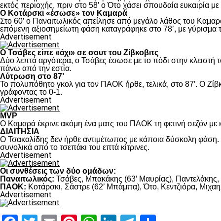
εκτός περιοχής, πριν στο 58′ ο Ότο χάσει σπουδαία ευκαιρία μ
Ο Κοτάρσκι «έσωσε» τον Καμαρά
Στο 60’ ο Παναιτωλικός απείλησε από μεγάλο λάθος του Καμαρά
επόμενη αξιοσημείωτη φάση καταγράφηκε στο 78’, με γύρισμα τ
Advertisement
Ο Τσάβες είπε «όχι» σε σουτ του Ζίβκοβιτς
Δύο λεπτά αργότερα, ο Τσάβες έσωσε με το πόδι στην κλειστή τ
πάνω από την εστία.
Λύτρωση στο 87’
Το πολυπόθητο γκολ για τον ΠΑΟΚ ήρθε, τελικά, στο 87′. Ο Ζίβκ
γράφοντας το 0-1.
Advertisement
MVP
Ο Καμαρά έκρινε ακόμη ένα ματς του ΠΑΟΚ τη φετινή σεζόν με κ
ΔΙΑΙΤΗΣΙΑ
Ο Τσακαλίδης δεν ήρθε αντιμέτωπος με κάποια δύσκολη φάση. Κ
συνολικά από το τσεπάκι του επτά κίτρινες.
Advertisement
Οι συνθέσεις των δύο ομάδων:
Παναιτωλικός:
Τσάβες, Μπακάκης (63’ Μαυρίας), Παντελάκης, Μ
ΠΑΟΚ:
Κοτάρσκι, Σάστρε (62’ Μπάμπα), Ότο, Κεντζιόρα, Μιχαηλ
Advertisement