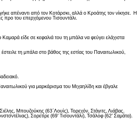
ήκε απέναντι από τον Κοτάρσκι, αλλά ο Κροάτης τον νίκησε. Η
ες προ του επερχόμενου Τισουντάλι.
 Καμαρά είδε σε κεφαλιά του τη μπάλα να φεύγει ελάχιστα
 έστειλε τη μπάλα στο βάθος της εστίας του Παναιτωλικού,
βαδειακό.
αναιτωλικού για μαρκάρισμα του Μιχαηλίδη και έβγαλε
ιέλης, Μπουζούκης (63΄Λουίς), Τορεχόν, Στάγιτς, Λιάβας.
στσντέλιας), Σορετίρε (69’ Τισουντάλι), Τσάλοφ (62’ Σαμάτα).