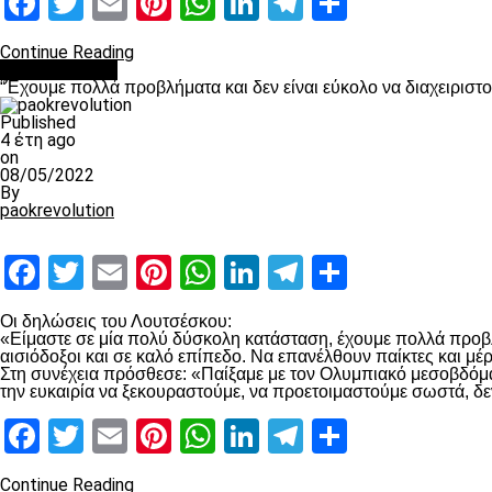
Facebook
Twitter
Email
Pinterest
WhatsApp
LinkedIn
Telegram
Μοιραστ
Continue Reading
πρωτοσέλιδο
“Έχουμε πολλά προβλήματα και δεν είναι εύκολο να διαχειριστ
Published
4 έτη ago
on
08/05/2022
By
paokrevolution
Facebook
Twitter
Email
Pinterest
WhatsApp
LinkedIn
Telegram
Μοιραστ
Οι δηλώσεις του Λουτσέσκου:
«Είμαστε σε μία πολύ δύσκολη κατάσταση, έχουμε πολλά προβλή
αισιόδοξοι και σε καλό επίπεδο. Να επανέλθουν παίκτες και μ
Στη συνέχεια πρόσθεσε: «Παίξαμε με τον Ολυμπιακό μεσοβδόμαδα
την ευκαιρία να ξεκουραστούμε, να προετοιμαστούμε σωστά, δε
Facebook
Twitter
Email
Pinterest
WhatsApp
LinkedIn
Telegram
Μοιραστ
Continue Reading