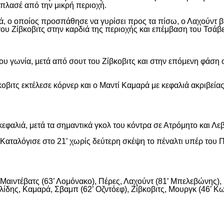
ε πλασέ από την μικρή περιοχή.
, ο οποίος προσπάθησε να γυρίσει προς τα πίσω, ο Λαχούντ βγ
ου Ζίβκοβιτς στην καρδιά της περιοχής και επέμβαση του Τσάβ
ου γωνία, μετά από σουτ του Ζίβκοβιτς και στην επόμενη φάση ο
οβιτς εκτέλεσε κόρνερ και ο Μαντί Καμαρά με κεφαλιά ακριβείας
εφαλιά, μετά τα σημαντικά γκολ του κόντρα σε Ατρόμητο και Λε
αταλόγισε στο 21’ χωρίς δεύτερη σκέψη το πέναλτι υπέρ του Π
αιντέβατς (63’ Λομόνακο), Πέρες, Λαχούντ (81’ Μπελεβώνης), Σ
ίδης, Καμαρά, Σβαμπ (62’ Οζντόεφ), Ζίβκοβιτς, Μουργκ (46’ Κων