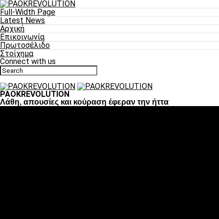
Full-Width Page
Latest News
Αρχική
Επικοινωνία
Πρωτοσέλιδο
Στοίχημα
Connect with us
PAOKREVOLUTION
Λάθη, απουσίες και κούραση έφεραν την ήττα
Ποδόσφαιρο
«Πλέον έχουμε αλλάξει σαν ομάδα, παίξαμε σαν ένα»
«Το πιο σημαντικό είναι η αυτοπεποίθηση των ποδοσφαιριστώ
«Πάμε να διεκδικήσουμε την οκτάδα»
«Είναι απόλαυση να παίζεις για τον κόσμο του ΠΑΟΚ»
«Θα τα δώσουμε όλα κόντρα στη Λιόν για την οκτάδα»
Μπάσκετ
Αλλαγή ώρας με Σπόρτινγκ και Μπιλμπάο