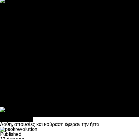
ΠΑΟΚ και τηλεοπτικά: αποκλειστικά απόφαση Σαββίδη
Αντίπαλοι
Νέα προβλήματα στην Μπέτις πριν την Τούμπα
Επίσημο «stop» στους φίλους του ΠΑΟΚ στο Αγρίνιο
Η Λιόν «σφυροκόπησε» τη Μονακό και πλησιάζει στο Champio
ΠΑΟΚ: Τι έκαναν οι αντίπαλοί του στο Europa League
Η Ριέκα διέκοψε την εγγραφή μελών ενόψει… ΠΑΟΚ
Διάφορα
Πέθανε ο μπαμπάς του Γιαννάκη, Λουκάς Μήλιος
ΣΦ ΠΑΟΚ Θύρα 4: Ανακοίνωσε οδική εκδρομή για τον αγώνα με
Κανείς δεν ξέχασε τα έξι αετόπουλα
Στο OPEN τα προκριματικά, στη NOVA τα του πρωταθλήματος
Σαν σήμερα: Οταν “έφυγε” ο Λόραντ
πρωτοσέλιδο
Λάθη, απουσίες και κούραση έφεραν την ήττα
Published