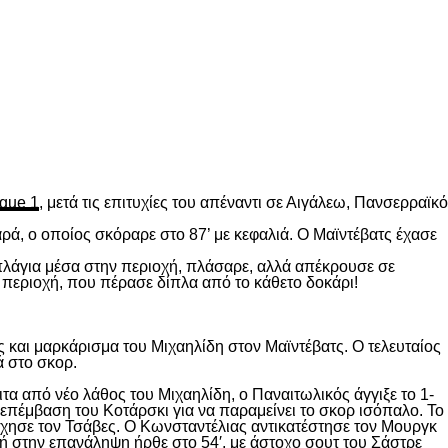
gue 1
, μετά τις επιτυχίες του απέναντι σε Αιγάλεω, Πανσερραϊκό
ρά, ο οποίος σκόραρε στο 87’ με κεφαλιά. Ο Μαϊντέβατς έχασε
 πλάγια μέσα στην περιοχή, πλάσαρε, αλλά απέκρουσε σε
 περιοχή, που πέρασε δίπλα από το κάθετο δοκάρι!
 και μαρκάρισμα του Μιχαηλίδη στον Μαϊντέβατς. Ο τελευταίος
ά στο σκορ.
ιτα από νέο λάθος του Μιχαηλίδη, ο Παναιτωλικός άγγιξε το 1-
επέμβαση του Κοτάρσκι για να παραμείνει το σκορ ισόπαλο. Το
χησε τον Τσάβες. Ο Κωνσταντέλιας αντικατέστησε τον Μουργκ
κή στην επανάληψη ήρθε στο 54′, με άστοχο σουτ του Σάστρε