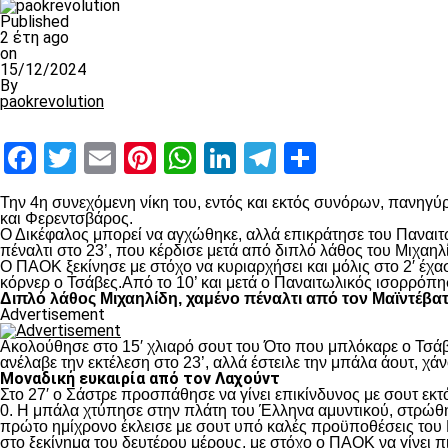
Published
2 έτη ago
on
15/12/2024
By
paokrevolution
Facebook
Twitter
Email
Pinterest
WhatsApp
LinkedIn
Telegram
Μοιραστ
Την 4
η
συνεχόμενη νίκη του, εντός και εκτός συνόρων, πανηγύρ
και Φερεντσβάρος.
Ο Δικέφαλος μπορεί να αγχώθηκε, αλλά επικράτησε του Παναιτω
πέναλτι στο 23’, που κέρδισε μετά από διπλό λάθος του Μιχαηλ
Ο ΠΑΟΚ ξεκίνησε με στόχο να κυριαρχήσει και μόλις στο 2′ έχ
κόρνερ ο Τσάβες.Από το 10’ και μετά ο Παναιτωλικός ισορρόπη
Διπλό λάθος Μιχαηλίδη, χαμένο πέναλτι από τον Μαϊντέβα
Advertisement
Ακολούθησε στο 15′ χλιαρό σουτ του Ότο που μπλόκαρε ο Τσάβε
ανέλαβε την εκτέλεση στο 23’, αλλά έστειλε την μπάλα άουτ, χά
Μοναδική ευκαιρία από τον Λαχούντ
Στο 27′ ο Σάστρε προσπάθησε να γίνει επικίνδυνος με σουτ εκτό
0. Η μπάλα χτύπησε στην πλάτη του Έλληνα αμυντικού, στρώθηκ
πρώτο ημίχρονο έκλεισε με σουτ υπό καλές προϋποθέσεις του 
στο ξεκίνημα του δευτέρου μέρους, με στόχο ο ΠΑΟΚ να γίνει π