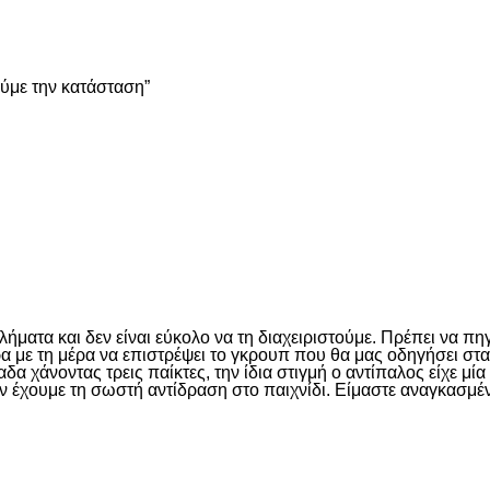
είτε
ούμε την κατάσταση”
είτε
ματα και δεν είναι εύκολο να τη διαχειριστούμε. Πρέπει να πη
έρα με τη μέρα να επιστρέψει το γκρουπ που θα μας οδηγήσει σ
 χάνοντας τρεις παίκτες, την ίδια στιγμή ο αντίπαλος είχε μί
ν έχουμε τη σωστή αντίδραση στο παιχνίδι. Είμαστε αναγκασμέν
είτε