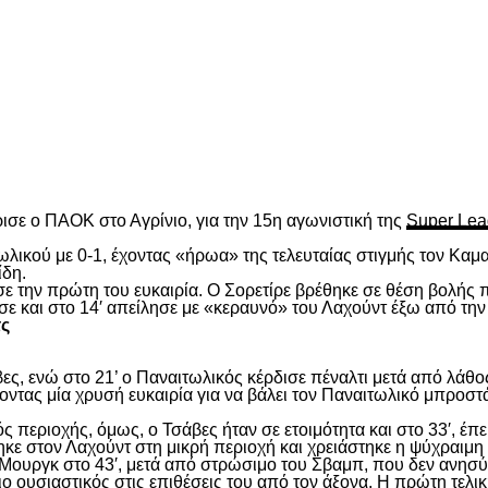
είτε
ισε ο ΠΑΟΚ στο Αγρίνιο, για την 15
η
αγωνιστική της
Super Lea
λικού με 0-1, έχοντας «ήρωα» της τελευταίας στιγμής τον Καμα
ίδη.
ασε την πρώτη του ευκαιρία. Ο Σορετίρε βρέθηκε σε θέση βολής
σε και στο 14′ απείλησε με «κεραυνό» του Λαχούντ έξω από την
τς
ς, ενώ στο 21’ ο Παναιτωλικός κέρδισε πέναλτι μετά από λάθος
νοντας μία χρυσή ευκαιρία για να βάλει τον Παναιτωλικό μπροστ
ς περιοχής, όμως, ο Τσάβες ήταν σε ετοιμότητα και στο 33′, έπε
ε στον Λαχούντ στη μικρή περιοχή και χρειάστηκε η ψύχραιμη 
Μουργκ στο 43′, μετά από στρώσιμο του Σβαμπ, που δεν ανησύ
ιο ουσιαστικός στις επιθέσεις του από τον άξονα. Η πρώτη τελι