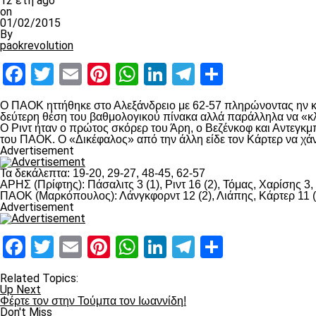
12 έτη ago
on
01/02/2015
By
paokrevolution
Facebook
Twitter
Email
Pinterest
WhatsApp
LinkedIn
Telegram
Μοιραστ
Ο ΠΑΟΚ ηττήθηκε στο Αλεξάνδρειο με 62-57 πληρώνοντας ην κού
δεύτερη θέση του βαθμολογικού πίνακα αλλά παράλληλα να «κλ
Ο Ριντ ήταν ο πρώτος σκόρερ του Άρη, ο Βεζένκοφ και Αντεγκ
του ΠΑΟΚ. Ο «Δικέφαλος» από την άλλη είδε τον Κάρτερ να χάνε
Advertisement
Τα δεκάλεπτα: 19-20, 29-27, 48-45, 62-57
ΑΡΗΣ (Πρίφτης): Πάσαλιτς 3 (1), Ριντ 16 (2), Τόμας, Χαρίσης 3
ΠΑΟΚ (Μαρκόπουλος): Λάνγκφορντ 12 (2), Λιάπης, Κάρτερ 11 (2
Advertisement
Facebook
Twitter
Email
Pinterest
WhatsApp
LinkedIn
Telegram
Μοιραστ
Related Topics:
Up Next
Φέρτε τον στην Τούμπα τον Ιωαννίδη!
Don't Miss