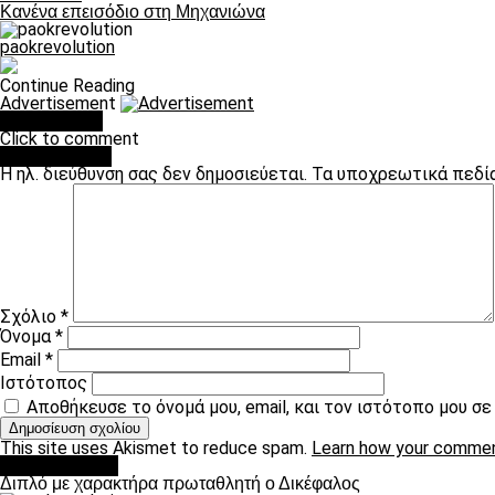
Κανένα επεισόδιο στη Μηχανιώνα
paokrevolution
Continue Reading
Advertisement
You may like
Click to comment
Leave a Reply
Η ηλ. διεύθυνση σας δεν δημοσιεύεται.
Τα υποχρεωτικά πεδί
Σχόλιο
*
Όνομα
*
Email
*
Ιστότοπος
Αποθήκευσε το όνομά μου, email, και τον ιστότοπο μου σ
This site uses Akismet to reduce spam.
Learn how your commen
πρωτοσέλιδο
Διπλό με χαρακτήρα πρωταθλητή ο Δικέφαλος