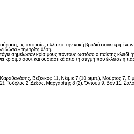
είτε
ραση, τις απουσίες αλλά και την κακή βραδιά συγκεκριμένων π
ειδώσει» την τρίτη θέση.
μπόγιε σημείωσαν κρίσιμους πόντους ωστόσο ο παίκτης κλειδί 
ι κρίσιμα σουτ και ουσιαστικά από τη στιγμή που έκλεισε η πά
, Καραθανάσης, Βεζένκοφ 11, Νέιμικ 7 (10 ριμπ.), Μούρτος 7, Σί
), Τσόχλας 2, Δέδας, Μαργαρίτης 8 (2), Όντουμ 9, Βον 11, Σαλ
είτε