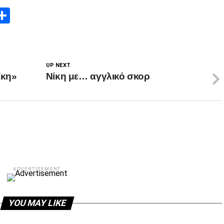
App
edIn
elegram
Μοιραστείτε
UP NEXT
ίκη»
Νίκη με… αγγλικό σκορ
ADVERTISEMENT
YOU MAY LIKE