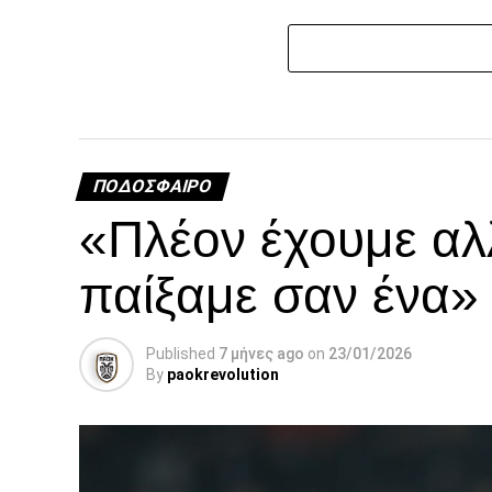
ΠΟΔΌΣΦΑΙΡΟ
«Πλέον έχουμε αλ
παίξαμε σαν ένα»
Published
7 μήνες ago
on
23/01/2026
By
paokrevolution