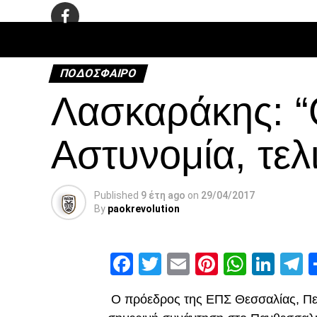
ΠΟΔΌΣΦΑ
ΠΟΔΌΣΦΑΙΡΟ
Λασκαράκης: “
Αστυνομία, τελ
Published
9 έτη ago
on
29/04/2017
By
paokrevolution
Facebook
Twitter
Email
Pinterest
Whats
Link
T
Ο πρόεδρος της ΕΠΣ Θεσσαλίας, Περι