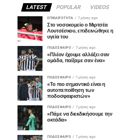
LATEST
POPULAR
VIDEOS
ΕΠΙΚΑΙΡΌΤΗΤΑ
7 μήνες ago
Στο νοσοκομείο ο Μιρτσέα
Λουτσέσκου, επιδεινώθηκε η
υγεία του
ΠΟΔΌΣΦΑΙΡΟ
7 μήνες ago
«Πλέον έχουμε αλλάξει σαν
ομάδα, παίξαμε σαν ένα»
ΠΟΔΌΣΦΑΙΡΟ
7 μήνες ago
«Το πιο σημαντικό είναι η
αυτοπεποίθηση των
ποδοσφαιριστών»
ΠΟΔΌΣΦΑΙΡΟ
7 μήνες ago
«Πάμε να διεκδικήσουμε την
οκτάδα»
ΠΟΔΌΣΦΑΙΡΟ
7 μήνες ago