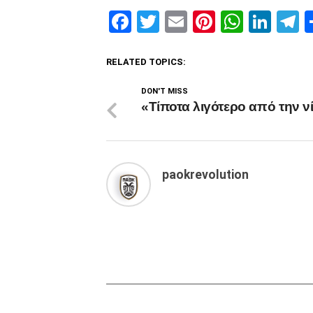
Facebook
Twitter
Email
Pinterest
Whats
Link
T
RELATED TOPICS:
DON'T MISS
«Τίποτα λιγότερο από την ν
paokrevolution