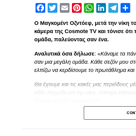
Facebook
Twitter
Email
Pinterest
WhatsAp
Linked
Tel
Μ
Ο Μαγκομέντ Οζντόεφ, μετά την νίκη τ
κάμερα της Cosmote TV και τόνισε ότι
ομάδα, παλεύοντας σαν ένα.
Αναλυτικά όσα δήλωσε
: «
Κάναμε τα πάν
σαν μια μεγάλη ομάδα. Κάθε σεζόν μου στ
ελπίζω να κερδίσουμε το πρωτάθλημα και 
Θα έχουμε και τις κακές μας περιόδους μέ
κάθε παιχνίδι για την νίκη. Χάσαμε κάπ
έχουμε αλλάξει σαν ομάδα».
Facebook
Twitter
Email
Pinterest
WhatsAp
Linked
Tel
Μ
CON