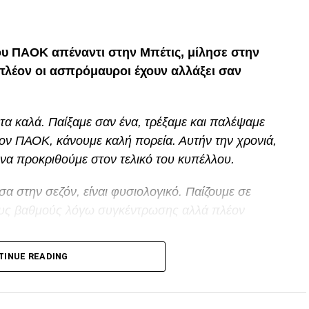
p
In
egram
οιραστείτε
ου ΠΑΟΚ απέναντι στην Μπέτις, μίλησε στην
 πλέον οι ασπρόμαυροι έχουν αλλάξει σαν
τα καλά. Παίξαμε σαν ένα, τρέξαμε και παλέψαμε
ον ΠΑΟΚ, κάνουμε καλή πορεία. Αυτήν την χρονιά,
να προκριθούμε στον τελικό του κυπέλλου.
σα στην σεζόν, είναι φυσιολογικό. Παίζουμε σε
οιους βαθμούς λόγω συγκέντρωσης αλλά πλέον
p
In
egram
οιραστείτε
TINUE READING