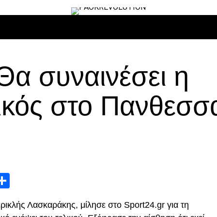
ΙΡΟ
ΜΠΆΣΚΕΤ
ΒΌΛΛΕΫ
ΕΠΙΚΑΙΡΌΤΗΤΑ
ΑΝΤΊΠΑΛΟΙ
Θα συναινέσει η
ικός στο Πανθεσσ
App
edIn
elegram
Μοιραστείτε
κλής Λασκαράκης, μίλησε στο Sport24.gr για τη