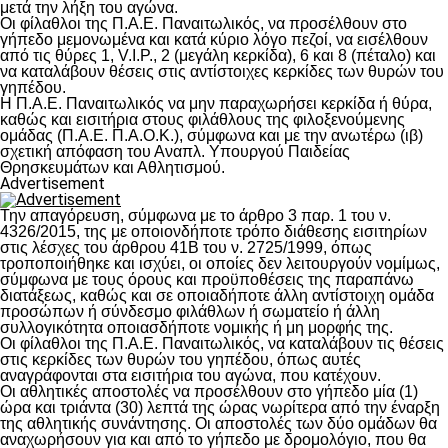
μετά την λήξη του αγώνα.
Οι φίλαθλοι της Π.Α.Ε. Παναιτωλικός, να προσέλθουν στο
γήπεδο μεμονωμένα και κατά κύριο λόγο πεζοί, να εισέλθουν
από τις θύρες 1, V.I.P., 2 (μεγάλη κερκίδα), 6 και 8 (πέταλο) και
να καταλάβουν θέσεις στις αντίστοιχες κερκίδες των θυρών του
γηπέδου.
Η Π.Α.Ε. Παναιτωλικός να μην παραχωρήσει κερκίδα ή θύρα,
καθώς και εισιτήρια στους φιλάθλους της φιλοξενούμενης
ομάδας (Π.Α.Ε. Π.Α.Ο.Κ.), σύμφωνα και με την ανωτέρω (ιβ)
σχετική απόφαση του Αναπλ. Υπουργού Παιδείας
Θρησκευμάτων και Αθλητισμού.
Advertisement
Την απαγόρευση, σύμφωνα με το άρθρο 3 παρ. 1 του ν.
4326/2015, της με οποιονδήποτε τρόπο διάθεσης εισιτηρίων
στις λέσχες του άρθρου 41Β του ν. 2725/1999, όπως
τροποποιήθηκε και ισχύει, οι οποίες δεν λειτουργούν νομίμως,
σύμφωνα με τους όρους και προϋποθέσεις της παραπάνω
διατάξεως, καθώς και σε οποιαδήποτε άλλη αντίστοιχη ομάδα
προσώπων ή σύνδεσμο φιλάθλων ή σωματείο ή άλλη
συλλογικότητα οποιασδήποτε νομικής ή μη μορφής της.
Οι φίλαθλοι της Π.Α.Ε. Παναιτωλικός, να καταλάβουν τις θέσεις
στις κερκίδες των θυρών του γηπέδου, όπως αυτές
αναγράφονται στα εισιτήρια του αγώνα, που κατέχουν.
Οι αθλητικές αποστολές να προσέλθουν στο γήπεδο μία (1)
ώρα και τριάντα (30) λεπτά της ώρας νωρίτερα από την έναρξη
της αθλητικής συνάντησης. Οι αποστολές των δύο ομάδων θα
αναχωρήσουν για και από το γήπεδο με δρομολόγιο, που θα