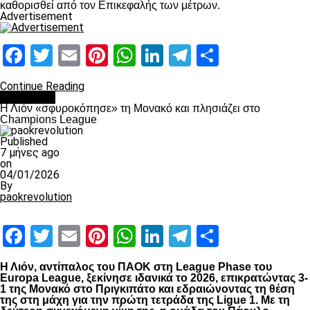
καθορισθεί από τον Επικεφαλής των μέτρων.
Advertisement
Facebook
Twitter
Email
Pinterest
WhatsApp
LinkedIn
Telegram
Μοιραστ
Continue Reading
Αντίπαλοι
Η Λιόν «σφυροκόπησε» τη Μονακό και πλησιάζει στο
Champions League
Published
7 μήνες ago
on
04/01/2026
By
paokrevolution
Facebook
Twitter
Email
Pinterest
WhatsApp
LinkedIn
Telegram
Μοιραστ
Η Λιόν, αντίπαλος του ΠΑΟΚ στη League Phase του
Europa League, ξεκίνησε ιδανικά το 2026, επικρατώντας 3-
1 της Μονακό στο Πριγκιπάτο και εδραιώνοντας τη θέση
της στη μάχη για την πρώτη τετράδα της Ligue 1. Με τη