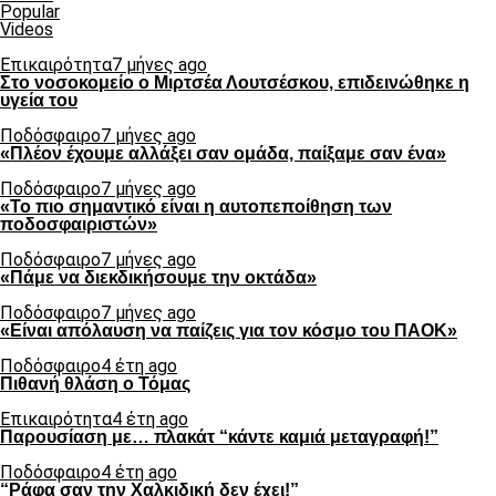
Popular
Videos
Επικαιρότητα
7 μήνες ago
Στο νοσοκομείο ο Μιρτσέα Λουτσέσκου, επιδεινώθηκε η
υγεία του
Ποδόσφαιρο
7 μήνες ago
«Πλέον έχουμε αλλάξει σαν ομάδα, παίξαμε σαν ένα»
Ποδόσφαιρο
7 μήνες ago
«Το πιο σημαντικό είναι η αυτοπεποίθηση των
ποδοσφαιριστών»
Ποδόσφαιρο
7 μήνες ago
«Πάμε να διεκδικήσουμε την οκτάδα»
Ποδόσφαιρο
7 μήνες ago
«Είναι απόλαυση να παίζεις για τον κόσμο του ΠΑΟΚ»
Ποδόσφαιρο
4 έτη ago
Πιθανή θλάση ο Τόμας
Επικαιρότητα
4 έτη ago
Παρουσίαση με… πλακάτ “κάντε καμιά μεταγραφή!”
Ποδόσφαιρο
4 έτη ago
“Ράφα σαν την Χαλκιδική δεν έχει!”