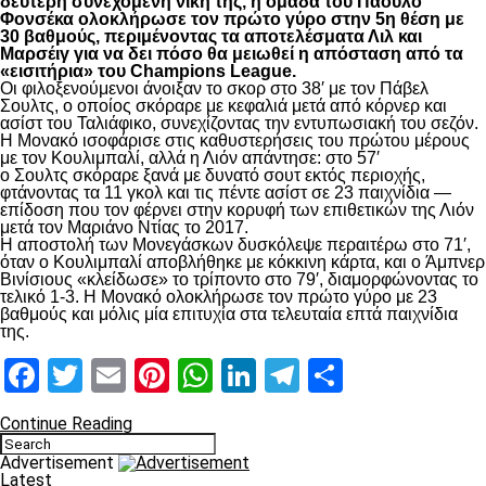
δεύτερη συνεχόμενη νίκη της, η ομάδα του Πάουλο
Φονσέκα ολοκλήρωσε τον πρώτο γύρο στην 5η θέση με
30 βαθμούς, περιμένοντας τα αποτελέσματα Λιλ και
Μαρσέιγ για να δει πόσο θα μειωθεί η απόσταση από τα
«εισιτήρια» του Champions League.
Οι φιλοξενούμενοι άνοιξαν το σκορ στο 38′ με τον Πάβελ
Σουλτς, ο οποίος σκόραρε με κεφαλιά μετά από κόρνερ και
ασίστ του Ταλιάφικο, συνεχίζοντας την εντυπωσιακή του σεζόν.
Η Μονακό ισοφάρισε στις καθυστερήσεις του πρώτου μέρους
με τον Κουλιμπαλί, αλλά η Λιόν απάντησε: στο 57′
ο Σουλτς σκόραρε ξανά με δυνατό σουτ εκτός περιοχής,
φτάνοντας τα 11 γκολ και τις πέντε ασίστ σε 23 παιχνίδια —
επίδοση που τον φέρνει στην κορυφή των επιθετικών της Λιόν
μετά τον Μαριάνο Ντίας το 2017.
Η αποστολή των Μονεγάσκων δυσκόλεψε περαιτέρω στο 71′,
όταν ο Κουλιμπαλί αποβλήθηκε με κόκκινη κάρτα, και ο Άμπνερ
Βινίσιους «κλείδωσε» το τρίποντο στο 79′, διαμορφώνοντας το
τελικό 1-3. Η Μονακό ολοκλήρωσε τον πρώτο γύρο με 23
βαθμούς και μόλις μία επιτυχία στα τελευταία επτά παιχνίδια
της.
Facebook
Twitter
Email
Pinterest
WhatsApp
LinkedIn
Telegram
Μοιραστ
Continue Reading
Advertisement
Latest