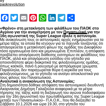
By
paokrevolution
Facebook
Twitter
Email
Pinterest
WhatsApp
LinkedIn
Telegram
Μοιραστ
«Φρένο» στη μετακίνηση των φιλάθλων του ΠΑΟΚ στο
Αγρίνιο για την αναμέτρηση με τον
Π
α
ναιτωλικό
για την
16η αγωνιστική της Super League έβαλε η αστυνομία.
Με ανακοίνωση τους οι αστυνομικές αρχές ενημέρωσαν για τα
μέτρα τάξης τα οποία θα ισχύουν για το παιχνίδι τονίζοντας ότι
απαγορεύεται η μετακίνηση φίλων της ομάδας του Δικεφάλου
τόσο οργανωμένα όσο και μεμονωμένα. Επιπλέον, η απόφαση
προβλέπει απαγόρευση διάθεσης εισιτηρίων σε φιλάθλους του
ΠΑΟΚ, αλλά και απαγόρευση εισόδου στο γήπεδο για
οποιονδήποτε φέρει διακριτικά της φιλοξενούμενης ομάδας,
όπως κασκόλ, πανό ή ρουχισμό με ασπρόμαυρα χρώματα.
Παράλληλα, δεν παραχωρείται θύρα ή κερκίδα για τους
φιλοξενούμενους, με το γήπεδο να ανοίγει αποκλειστικά για
τους φίλους του Παναιτωλικού.
Αναλυτικά η ανακοίνωση της Αστυνομίας:
Στη δημοσιότητα δόθηκε απόφαση του αστυνομικού διευθυντή
Ακαρνανίας Δημήτρη Γαλαζούλα αναφορικά με τα μέτρα
τήρησης της τάξης κατά τη διεξαγωγή του αγώνα ποδοσφαίρου
για την 16η αγωνιστική του πρωταθλήματος της Super League
μεταξύ των Παναιτωλικoύ– Π.Α.Ο.Κ., που θα διεξαχθεί το
Σάββατο 10.1.2026 και ώρα 19.30, στο γήπεδο του