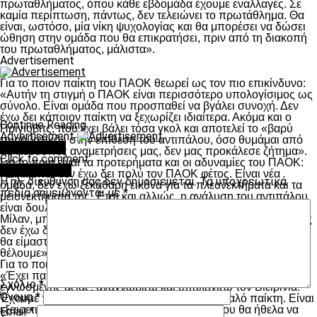
πρωταθλήματος, όπου κάθε εβδομάδα έχουμε εναλλαγές. Σε
καμία περίπτωση, πάντως, δεν τελειώνει το πρωτάθλημα. Θα
είναι, ωστόσο, μία νίκη ψυχολογίας και θα μπορέσει να δώσει
ώθηση στην ομάδα που θα επικρατήσει, πριν από τη διακοπή
του πρωταθλήματος, μάλιστα».
Advertisement
Για το ποιον παίκτη του ΠΑΟΚ θεωρεί ως τον πιο επικίνδυνο:
«Αυτήν τη στιγμή ο ΠΑΟΚ είναι περισσότερο υπολογίσιμος ως
σύνολο. Είναι ομάδα που προσπαθεί να βγάλει συνοχή. Δεν
έχω δει κάποιον παίκτη να ξεχωρίζει ιδιαίτερα. Ακόμα και ο
Continue Reading
Πρίγιοβιτς, που έχει βάλει τόσα γκολ και αποτελεί το «βαρύ
Advertisement
πυροβολικό» στην επίθεση του αντιπάλου, όσο θυμάμαι από
You may like
τις περυσινές αναμετρήσεις μας, δεν μας προκάλεσε ζήτημα».
Click to comment
Για το ποια είναι τα προτερήματα και οι αδυναμίες του ΠΑΟΚ:
Leave a Reply
«Ειλικρινά, δεν έχω δει πολύ τον ΠΑΟΚ φέτος. Είναι νέα
Η ηλ. διεύθυνση σας δεν δημοσιεύεται.
Τα υποχρεωτικά
ομάδα, δεν έχω ξεκάθαρη εικόνα για τα πλεονεκτήματα και τα
πεδία σημειώνονται με
*
μειονεκτήματά της. Έτσι και αλλιώς, η ανάλυση του αντιπάλου
είναι δουλειά του προπονητή μας και εμείς, μετά το ματς με τη
Μίλαν, μπήκαμε αμέσως σε αυτήν τη διαδικασία. Βέβαια, φέτος
δεν έχω δει σχεδόν τίποτα από τον ΠΑΟΚ, αλλά πιστεύω πως
θα είμαστε έτοιμοι από κάθε πλευρά για να πάρουμε αυτό που
θέλουμε».
Για το ποιον παίκτη του ΠΑΟΚ θα ήθελες στην ομάδα σου:
«Έχει παίκτες που τους ξέρουμε από το παρελθόν και είναι
Σχόλιο
*
εγνωσμένης αξίας, αναγνωρίζω και υπολογίζω τον Βιεϊρίνια.
Όνομα
*
Έχουμε παίξει μαζί, πρόκειται για έναν πολύ καλό παίκτη. Είναι
εξαιρετικός ποδοσφαιριστής, από εκείνους που θα ήθελα να
Email
*