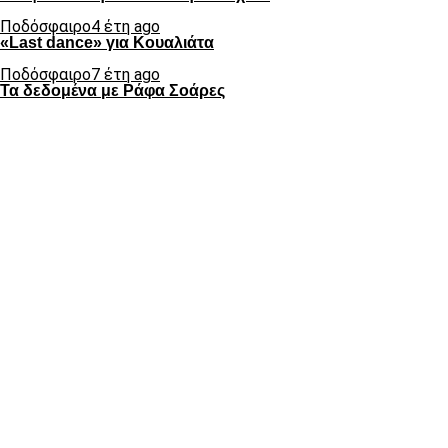
Ποδόσφαιρο
4 έτη ago
«Last dance» για Κουαλιάτα
Ποδόσφαιρο
7 έτη ago
Τα δεδομένα με Ράφα Σοάρες