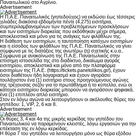
Παναιτωλικού στο Αγρίνιο.
Advertisement
Η Π.Α.Ε. Παναιτωλικός (γηπεδούχος) να εκδώσει έως τέσσερις
χιλιάδες διακόσια εβδομήντα πέντε (4.275) εισιτήρια,
συμπεριλαμβανομένων των προβλεπόμενων προσκλήσεων
και των εισιτηρίων διαρκείας που εκδόθηκαν μέχρι σήμερα,
αποκλειστικά και μόνο για τις ανάγκες των φιλάθλων της.
Η διάθεση των εισιτηρίων, η ταυτοποίηση κατόχων εισιτηρίων
και η είσοδος των φιλάθλων της Π.Α.Ε. Παναιτωλικός να γίνει
σύμφωνα με τις διατάξεις της ανωτέρω (η) σχετικής κ.υ.α..
Σύμφωνα με ανακοίνωση της Π.Α.Ε. Παναιτωλικός στην
επίσημη ιστοσελίδα της στο διαδίκτυο, δικαίωμα αγοράς
εισιτηρίου, αποκλειστικά και μόνο από την πλατφόρμα
εισιτηρίων της Π.Α.Ε. (https://tickets.panetolikos.gr/), έχουν
όσοι διαθέτουν ήδη λογαριασμό και έχουν αγοράσει
τουλάχιστον ένα (1) εισιτήριο στους προηγούμενους αγώνες
της τρέχουσας σεζόν για το πρωτάθλημα ή το κύπελλο, ενώ οι
κάτοχοι εισιτηρίου διαρκείας μπορούν να αγοράσουν ψηφιακά,
ένα (1) επιπλέον απλό εισιτήριο.
Στον εν λόγω αγώνα να λειτουργήσουν οι ακόλουθες θύρες του
γηπέδου: 1, VIP, 2, 6 και 8.
Advertisement
Οι θύρες 3, 4 και 4α της μικρής κερκίδας του γηπέδου του
Παναιτωλικού να παραμείνουν κλειστές, λόγω εργασιών για την
επέκταση της εν λόγω κερκίδας.
Η θύρα 7 του γηπέδου να λειτουργήσει μόνο ως θύρα εξόδου