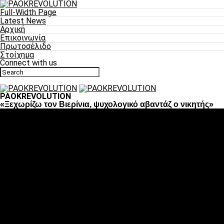
Full-Width Page
Latest News
Αρχική
Επικοινωνία
Πρωτοσέλιδο
Στοίχημα
Connect with us
PAOKREVOLUTION
«Ξεχωρίζω τον Βιερίνια, ψυχολογικό αβαντάζ ο νικητής»
Ποδόσφαιρο
«Πλέον έχουμε αλλάξει σαν ομάδα, παίξαμε σαν ένα»
«Το πιο σημαντικό είναι η αυτοπεποίθηση των
ποδοσφαιριστών»
«Πάμε να διεκδικήσουμε την οκτάδα»
«Είναι απόλαυση να παίζεις για τον κόσμο του ΠΑΟΚ»
«Θα τα δώσουμε όλα κόντρα στη Λιόν για την οκτάδα»
Μπάσκετ