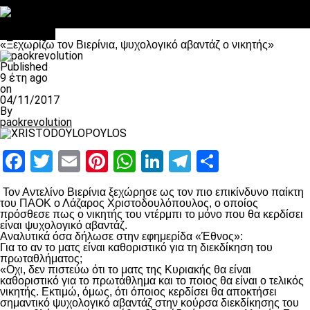
Στο OPEN τα προκριματικά, στη NOVA τα του πρωταθλήματος
Σαν σήμερα: Οταν “έφυγε” ο Λόραντ
Αντίπαλοι
«Ξεχωρίζω τον Βιερίνια, ψυχολογικό αβαντάζ ο νικητής»
Published
9 έτη ago
on
04/11/2017
By
paokrevolution
Facebook
Twitter
Email
Pinterest
WhatsApp
LinkedIn
Telegram
Μοιραστ
Τον Αντελίνο Βιερίνια ξεχώρησε ως τον πιο επικίνδυνο παίκτη
του ΠΑΟΚ ο Λάζαρος Χριστοδουλόπουλος, ο οποίος
πρόσθεσε πως ο νικητής του ντέρμπι το μόνο που θα κερδίσει
είναι ψυχολογικό αβαντάζ.
Αναλυτικά όσα δήλωσε στην εφημερίδα «Έθνος»:
Για το αν το ματς είναι καθοριστικό για τη διεκδίκηση του
πρωταθλήματος;
«Οχι, δεν πιστεύω ότι το ματς της Κυριακής θα είναι
καθοριστικό για το πρωτάθλημα και το ποιος θα είναι ο τελικός
νικητής. Εκτιμώ, όμως, ότι όποιος κερδίσει θα αποκτήσει
σημαντικό ψυχολογικό αβαντάζ στην κούρσα διεκδίκησης του