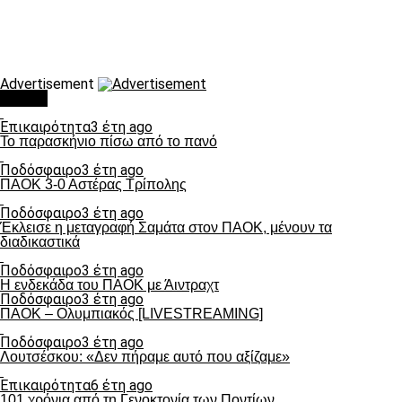
Advertisement
Τάσεις
Επικαιρότητα
3 έτη ago
Το παρασκήνιο πίσω από το πανό
Ποδόσφαιρο
3 έτη ago
ΠΑΟΚ 3-0 Αστέρας Τρίπολης
Ποδόσφαιρο
3 έτη ago
Έκλεισε η μεταγραφή Σαμάτα στον ΠΑΟΚ, μένουν τα
διαδικαστικά
Ποδόσφαιρο
3 έτη ago
Η ενδεκάδα του ΠΑΟΚ με Άιντραχτ
Ποδόσφαιρο
3 έτη ago
ΠΑΟΚ – Ολυμπιακός [LIVESTREAMING]
Ποδόσφαιρο
3 έτη ago
Λουτσέσκου: «Δεν πήραμε αυτό που αξίζαμε»
Επικαιρότητα
6 έτη ago
101 χρόνια από τη Γενοκτονία των Ποντίων