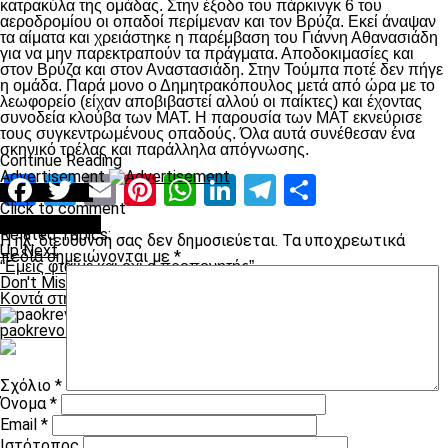
κατρακύλα της ομάδας. Στην έξοδο του πάρκινγκ 6 του
αεροδρομίου οι οπαδοί περίμεναν και τον Βρύζα. Εκεί άναψαν
τα αίματα και χρειάστηκε η παρέμβαση του Γιάννη Αθανασιάδη
για να μην παρεκτραπούν τα πράγματα. Αποδοκιμασίες και
στον Βρύζα και στον Αναστασιάδη. Στην Τούμπα ποτέ δεν πήγε
η ομάδα. Παρά μονο ο Δημητρακόπουλος μετά από ώρα με το
λεωφορείο (είχαν αποβιβαστεί αλλού οι παίκτες) και έχοντας
συνοδεία κλούβα των ΜΑΤ. Η παρουσία των ΜΑΤ εκνεύρισε
τους συγκεντρωμένους οπαδούς. Όλα αυτά συνέθεσαν ένα
σκηνικό τρέλας και παράλληλα απόγνωσης.
Continue Reading
Advertisement
Facebook
Twitter
Email
Pinterest
WhatsApp
LinkedIn
Telegram
Μοιραστ
You may like
Click to comment
Leave a Reply
Related Topics:
Η ηλ. διεύθυνση σας δεν δημοσιεύεται.
Τα υποχρεωτικά
Up Next
πεδία σημειώνονται με
*
“Εμείς φταίμε και όχι ο προπονητής”
Don't Miss
Κοντά στην έξοδο ο Αναστασιάδης
paokrevolution
Σχόλιο
*
Όνομα
*
Email
*
Ιστότοπος