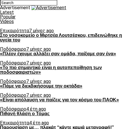
Advertisement
Latest
Popular
Videos
Επικαιρότητα
7 μήνες ago
Στο νοσοκομείο ο Μιρτσέα Λουτσέσκου, επιδεινώθηκε η
υγεία του
Ποδόσφαιρο
7 μήνες ago
«Πλέον έχουμε αλλάξει σαν ομάδα, παίξαμε σαν ένα»
Ποδόσφαιρο
7 μήνες ago
«Το πιο σημαντικό είναι η αυτοπεποίθηση των
ποδοσφαιριστών»
Ποδόσφαιρο
7 μήνες ago
«Πάμε να διεκδικήσουμε την οκτάδα»
Ποδόσφαιρο
7 μήνες ago
«Είναι απόλαυση να παίζεις για τον κόσμο του ΠΑΟΚ»
Ποδόσφαιρο
4 έτη ago
Πιθανή θλάση ο Τόμας
Επικαιρότητα
4 έτη ago
Παρουσίαση με… πλακάτ “κάντε καμιά μεταγραφή!”