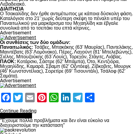
Λεβαδειακό.
ΔΙΑΙΤΗΣΙΑ
Ο Τσακαλίδης δεν ήρθε αντιμέτωπος με κάποια δύσκολη φάση.
Καταλόγισε στο 21’ χωρίς δεύτερη σκέψη το πέναλτι υπέρ του
Παναιτωλικού για μαρκάρισμα του Μιχαηλίδη και έβγαλε
συνολικά από το τσεπάκι του επτά κίτρινες.
Advertisement
Οι συνθέσεις των δύο ομάδων:
Παναιτωλικός:
Τσάβες, Μπακάκης (63’ Μαυρίας), Παντελάκης,
Μαιντέβατς (63’ Λομόνακο), Πέρες, Λαχούντ (81’ Μπελεβώνης),
Σιέλης, Μπουζούκης (63΄Λουίς), Τορεχόν, Στάγιτς, Λιάβας.
ΠΑΟΚ:
Κοτάρσκι, Σάστρε (62’ Μπάμπα), Ότο, Κεντζιόρα,
Μιχαηλίδης, Καμαρά, Σβαμπ (62’ Οζντόεφ), Ζίβκοβιτς, Μουργκ
(46’ Κωνστσντέλιας), Σορετίρε (69’ Τισουντάλι), Τσάλοφ (62’
Σαμάτα).
Advertisement
Facebook
Twitter
Email
Pinterest
WhatsApp
LinkedIn
Telegram
Μοιραστ
Continue Reading
πρωτοσέλιδο
“Έχουμε πολλά προβλήματα και δεν είναι εύκολο να
διαχειριστούμε την κατάσταση”