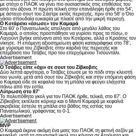
με στόχο ο ΠΑΟΚ να γίνει πιο ουσιαστικός στις επιθέσεις του
από τον άξονα. Η πρώτη τελική στην επανάληψη ήρθε στο 54′,
με άστοχο σουτ του Σάστρε εκτός περιοχής, πριν στο 58′ ο Ότο
χάσει σπουδαία ευκαιρία με πλασέ από την μικρή περιοχή.
Ο Κοτάρσκι «έσωσε» τον Καμαρά
Στο 60’ ο Παναιτωλικός απείλησε από μεγάλο λάθος του
Καμαρά, ο οποίος προσπάθησε να γυρίσει προς τα πίσω, ο
Λαχούντ βγήκε απέναντι από τον Κοτάρσκι, αλλά ο Κροάτης τον
νίκησε. Η επόμενη αξιοσημείωτη φάση καταγράφηκε στο 78’,
με γύρισμα του Ζίβκοβιτς στην καρδιά της περιοχής και
επέμβαση του Τσάβες προ του επερχόμενου Τισουντάλι.
Advertisement
Ο Τσάβες είπε «όχι» σε σουτ του Ζίβκοβιτς
Δύο λεπτά αργότερα, ο Τσάβες έσωσε με το πόδι στην κλειστή
του γωνία, μετά από σουτ του Ζίβκοβιτς και στην επόμενη φάση
ο Καμαρά είδε σε κεφαλιά του τη μπάλα να φεύγει ελάχιστα
πάνω από την εστία.
Λύτρωση στο 87’
Το πολυπόθητο γκολ για τον ΠΑΟΚ ήρθε, τελικά, στο 87′. Ο
Ζίβκοβιτς εκτέλεσε κόρνερ και ο Μαντί Καμαρά με κεφαλιά
ακριβείας έστειλε τη μπάλα στο βάθος της εστίας του
Παναιτωλικού, γράφοντας το 0-1.
Advertisement
MVP
Ο Καμαρά έκρινε ακόμη ένα ματς του ΠΑΟΚ τη φετινή σεζόν με
κεφαλιά, μετά τα σημαντικά γκολ του κόντρα σε Ατρόμητο και