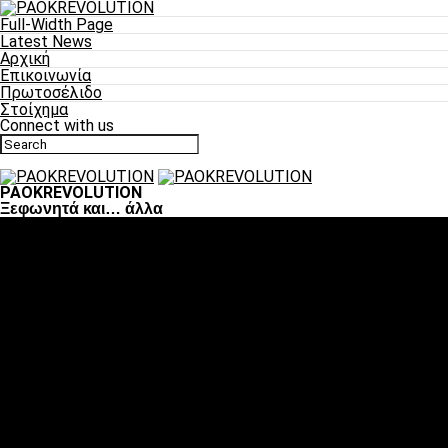
Full-Width Page
Latest News
Αρχική
Επικοινωνία
Πρωτοσέλιδο
Στοίχημα
Connect with us
PAOKREVOLUTION
Ξεφωνητά και… άλλα
Ποδόσφαιρο
«Πλέον έχουμε αλλάξει σαν ομάδα, παίξαμε σαν ένα»
«Το πιο σημαντικό είναι η αυτοπεποίθηση των
ποδοσφαιριστών»
«Πάμε να διεκδικήσουμε την οκτάδα»
«Είναι απόλαυση να παίζεις για τον κόσμο του ΠΑΟΚ»
«Θα τα δώσουμε όλα κόντρα στη Λιόν για την οκτάδα»
Μπάσκετ