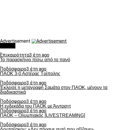
Advertisement
Τάσεις
Επικαιρότητα
3 έτη ago
Το παρασκήνιο πίσω από το πανό
Ποδόσφαιρο
3 έτη ago
ΠΑΟΚ 3-0 Αστέρας Τρίπολης
Ποδόσφαιρο
3 έτη ago
Έκλεισε η μεταγραφή Σαμάτα στον ΠΑΟΚ, μένουν τα
διαδικαστικά
Ποδόσφαιρο
3 έτη ago
Η ενδεκάδα του ΠΑΟΚ με Άιντραχτ
Ποδόσφαιρο
3 έτη ago
ΠΑΟΚ – Ολυμπιακός [LIVESTREAMING]
Ποδόσφαιρο
3 έτη ago
Λουτσέσκου: «Δεν πήραμε αυτό που αξίζαμε»