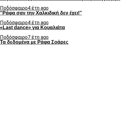
Ποδόσφαιρο
4 έτη ago
“Ράφα σαν την Χαλκιδική δεν έχει!”
Ποδόσφαιρο
4 έτη ago
«Last dance» για Κουαλιάτα
Ποδόσφαιρο
7 έτη ago
Τα δεδομένα με Ράφα Σοάρες