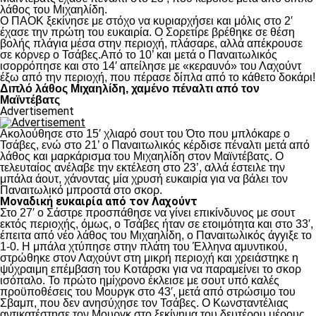
λάθος του Μιχαηλίδη.
Ο ΠΑΟΚ ξεκίνησε με στόχο να κυριαρχήσει και μόλις στο 2′
έχασε την πρώτη του ευκαιρία. Ο Σορετίρε βρέθηκε σε θέση
βολής πλάγια μέσα στην περιοχή, πλάσαρε, αλλά απέκρουσε
σε κόρνερ ο Τσάβες.Από το 10’ και μετά ο Παναιτωλικός
ισορρόπησε και στο 14′ απείλησε με «κεραυνό» του Λαχούντ
έξω από την περιοχή, που πέρασε δίπλα από το κάθετο δοκάρι!
Διπλό λάθος Μιχαηλίδη, χαμένο πέναλτι από τον
Μαϊντέβατς
Advertisement
Ακολούθησε στο 15′ χλιαρό σουτ του Ότο που μπλόκαρε ο
Τσάβες, ενώ στο 21’ ο Παναιτωλικός κέρδισε πέναλτι μετά από
λάθος και μαρκάρισμα του Μιχαηλίδη στον Μαϊντέβατς. Ο
τελευταίος ανέλαβε την εκτέλεση στο 23’, αλλά έστειλε την
μπάλα άουτ, χάνοντας μία χρυσή ευκαιρία για να βάλει τον
Παναιτωλικό μπροστά στο σκορ.
Μοναδική ευκαιρία από τον Λαχούντ
Στο 27′ ο Σάστρε προσπάθησε να γίνει επικίνδυνος με σουτ
εκτός περιοχής, όμως, ο Τσάβες ήταν σε ετοιμότητα και στο 33′,
έπειτα από νέο λάθος του Μιχαηλίδη, ο Παναιτωλικός άγγιξε το
1-0. Η μπάλα χτύπησε στην πλάτη του Έλληνα αμυντικού,
στρώθηκε στον Λαχούντ στη μικρή περιοχή και χρειάστηκε η
ψύχραιμη επέμβαση του Κοτάρσκι για να παραμείνει το σκορ
ισόπαλο. Το πρώτο ημίχρονο έκλεισε με σουτ υπό καλές
προϋποθέσεις του Μουργκ στο 43′, μετά από στρώσιμο του
Σβαμπ, που δεν ανησύχησε τον Τσάβες. Ο Κωνσταντέλιας
αντικατέστησε τον Μουργκ στο ξεκίνημα του δευτέρου μέρους,