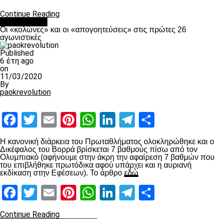
Continue Reading
Ποδόσφαιρο
Οι «κολώνες» και οι «απογοητεύσεις» στις πρώτες 26
αγωνιστικές
Published
6 έτη ago
on
11/03/2020
By
paokrevolution
Facebook
Twitter
Email
Pinterest
WhatsApp
LinkedIn
Telegram
Μοιραστ
Η κανονική διάρκεια του Πρωταθλήματος ολοκληρώθηκε και ο
Δικέφαλος του Βορρά βρίσκεται 7 βαθμούς πίσω από τον
Ολυμπιακό (αφήνουμε στην άκρη την αφαίρεση 7 βαθμών που
του επιβλήθηκε πρωτόδικα αφού υπάρχει και η αυριανή
εκδίκαση στην Εφέσεων). Το άρθρο
εδώ
Facebook
Twitter
Email
Pinterest
WhatsApp
LinkedIn
Telegram
Μοιραστ
Continue Reading