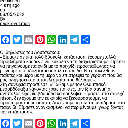
Published
4 έτη ago
on
08/05/2022
By
paokrevolution
Facebook
Twitter
Email
Pinterest
WhatsApp
LinkedIn
Telegram
Μοιραστ
Οι δηλώσεις του Λουτσέσκου:
«Είμαστε σε μία πολύ δύσκολη κατάσταση, έχουμε πολλά
προβλήματα και δεν είναι εύκολο να τη διαχειριστούμε. Πρέπει
να πηγαίνουμε παιχνίδι με το παιχνίδι προσπαθώντας να
μείνουμε αισιόδοξοι και σε καλό επίπεδο. Να επανέλθουν
παίκτες και μέρα με τη μέρα να επιστρέψει το γκρουπ που θα
μας οδηγήσει στα αποτελέσματα που θέλουμε».
Στη συνέχεια πρόσθεσε: «Παίξαμε με τον Ολυμπιακό
μεσοβδόμαδα χάνοντας τρεις παίκτες, την ίδια στιγμή ο
αντίπαλος είχε μία βδομάδα να δουλέψει. Είμαστε υπό συνεχή
πίεση, δεν έχουμε την ευκαιρία να ξεκουραστούμε, να
προετοιμαστούμε σωστά, δεν έχουμε τη σωστή αντίδραση στο
παιχνίδι. Είμαστε αναγκασμένοι να περιμένουμε, γνωρίζοντας
την κατάσταση».
Facebook
Twitter
Email
Pinterest
WhatsApp
LinkedIn
Telegram
Μοιραστ