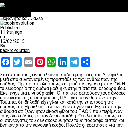
Στο OPEN τα προκριματικά, στη NOVA τα του πρωταθλήματος
Σαν σήμερα: Οταν “έφυγε” ο Λόραντ
πρωτοσέλιδο
Ξεφωνητά και… άλλα
Published
11 έτη ago
on
16/02/2015
By
paokrevolution
Facebook
Twitter
Email
Pinterest
WhatsApp
LinkedIn
Telegram
Μοιραστ
Στα σπίτια τους είναι πλέον οι ποδοσφαιριστές του Δικεφάλου
μετά από συντονισμένες προσπάθειες των ανθρώπων της
ομάδας. Πρώτα απ’ ολα όπως και μετά τον αγώνα με τον ΟΦΗ,
το λεωφορείο της ομάδα βρέθηκε στην πίστα του αεροδρομίου.
Εκεί έγινε μια μίνι σύσκεψη. Οι παίκτες ρωτούσαν τους άνδρες
ασφαλείας της ασπρόμαυρης ΠΑΕ για το αν θα πάνε στην
Τούμπα, ότι δηλαδή είχε γίνει και κατά την επιστροφή της
ομάδας στο Ηράκλειο. Τελικώς δεν πήγαν εκεί. Έξω από την
αίθουσα αφίξεων ήταν είκοσι φίλοι του ΠΑΟΚ που περίμεναν
τους διοικούντες και τον Αναστασιάδη. Ο τελευταίος όπως και
οι συνεργάτες του δεν ακολούθησαν τους ποδοσφαιριστές και
βγήκαν από την κανονική έξοδο. Πολλές οι ερωτήσεις για την