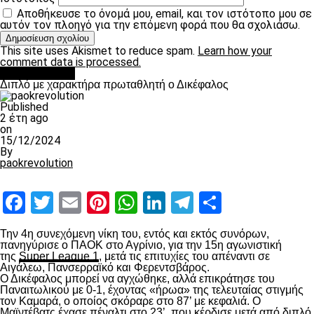
Αποθήκευσε το όνομά μου, email, και τον ιστότοπο μου σε
αυτόν τον πλοηγό για την επόμενη φορά που θα σχολιάσω.
This site uses Akismet to reduce spam.
Learn how your
comment data is processed.
πρωτοσέλιδο
Διπλό με χαρακτήρα πρωταθλητή ο Δικέφαλος
Published
2 έτη ago
on
15/12/2024
By
paokrevolution
Facebook
Twitter
Email
Pinterest
WhatsApp
LinkedIn
Telegram
Μοιραστ
Την 4
η
συνεχόμενη νίκη του, εντός και εκτός συνόρων,
πανηγύρισε ο ΠΑΟΚ στο Αγρίνιο, για την 15
η
αγωνιστική
της
Super League 1
, μετά τις επιτυχίες του απέναντι σε
Αιγάλεω, Πανσερραϊκό και Φερεντσβάρος.
Ο Δικέφαλος μπορεί να αγχώθηκε, αλλά επικράτησε του
Παναιτωλικού με 0-1, έχοντας «ήρωα» της τελευταίας στιγμής
τον Καμαρά, ο οποίος σκόραρε στο 87’ με κεφαλιά. Ο
Μαϊντέβατς έχασε πέναλτι στο 23’, που κέρδισε μετά από διπλό