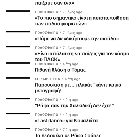
παίξαμε σαν ένα»
ΠΟΔΌΣΦΑΙΡΟ
7 μήνες ago
2. Την πιο σίγουρη και την πιο γρήγορη λύση για την
«Το πιο σημαντικό είναι η αυτοπεποίθηση
των ποδοσφαιριστών»
ανέγερση της νέας Τούμπας που ήδη έχει καθυστερήσει
πολύ να δωθεί στον λαό του ΠΑΟΚ.
ΠΟΔΌΣΦΑΙΡΟ
7 μήνες ago
«Πάμε να διεκδικήσουμε την οκτάδα»
Και από ότι φαίνεται, ούτε γρήγοροι, ούτε σίγουροι, ούτε
ΠΟΔΌΣΦΑΙΡΟ
7 μήνες ago
ανεξάρτητοι σταθήκατε.
«Είναι απόλαυση να παίζεις για τον κόσμο
του ΠΑΟΚ»
ΠΟΔΌΣΦΑΙΡΟ
4 έτη ago
Επιθυμία λοιπόν του κόσμου που σας στήριξε είναι να
Πιθανή θλάση ο Τόμας
δωθούν ΑΜΕΣΑ αποτελέσματα και λύσεις οι οποίες
ΕΠΙΚΑΙΡΌΤΗΤΑ
4 έτη ago
υποστηρίζονται από συμπαγής απόψεις και όχι αβάσιμες
Παρουσίαση με… πλακάτ “κάντε καμιά
τεκμηριώσεις και κομφούζιο καθυστερήσεων για το τι
μεταγραφή!”
πραγματικά συμβαίνει με την κληρονομιά του συλλόγου
ΠΟΔΌΣΦΑΙΡΟ
4 έτη ago
μας.
“Ράφα σαν την Χαλκιδική δεν έχει!”
ΠΟΔΌΣΦΑΙΡΟ
4 έτη ago
Υγ1
«Last dance» για Κουαλιάτα
ΠΟΔΌΣΦΑΙΡΟ
7 έτη ago
Τα δεδομένα με Ράφα Σοάρες