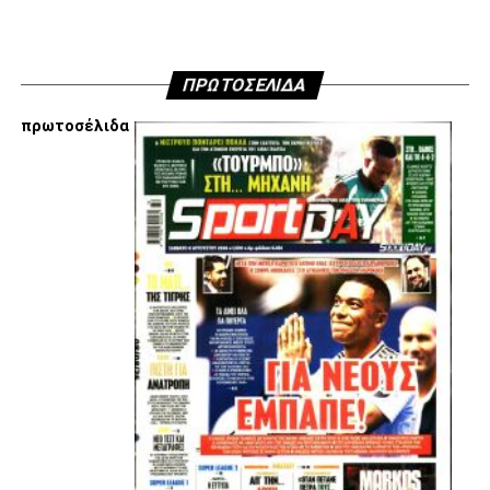
Χατζόπουλου στην επόμενη μέρα του ΑΣ ΠΑΟΚ, αλλά
όσοι ενδιαφέρονται να ακούσουν ποιες συγκεκριμένες
κινήσεις τους, συναντήσεις τους και τοποθετήσεις τους
είναι αυτές που τους θέτουν εκτός κάδρου για εμάς
ΠΡΩΤΟΣΕΛΙΔΑ
είμαστε πάντα διαθέσιμοι…
πρωτοσέλιδα
Υγ4
ADVERTISEMENT
Εμείς είμαστε μόνο Π.Α.Ο.Κ.
Μόνο τα 4 γράμματα έχουν σημασία για εμάς και
ΚΑΝΕΝΑΣ δεν είναι πάνω απο αυτά τα ιερά γράμματα.
Μετά τιμής,