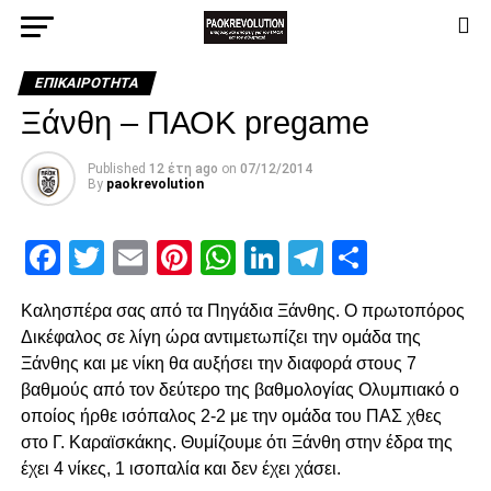
ΕΠΙΚΑΙΡΌΤΗΤΑ
Ξάνθη – ΠΑΟΚ pregame
Published
12 έτη ago
on
07/12/2014
By
paokrevolution
Facebook
Twitter
Email
Pinterest
WhatsApp
LinkedIn
Telegram
Μοιρασ
Καλησπέρα σας από τα Πηγάδια Ξάνθης. Ο πρωτοπόρος
Δικέφαλος σε λίγη ώρα αντιμετωπίζει την ομάδα της
Ξάνθης και με νίκη θα αυξήσει την διαφορά στους 7
βαθμούς από τον δεύτερο της βαθμολογίας Ολυμπιακό ο
οποίος ήρθε ισόπαλος 2-2 με την ομάδα του ΠΑΣ χθες
στο Γ. Καραϊσκάκης. Θυμίζουμε ότι Ξάνθη στην έδρα της
έχει 4 νίκες, 1 ισοπαλία και δεν έχει χάσει.