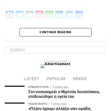
Facebook
Twitter
Email
Pinterest
WhatsApp
LinkedIn
Telegram
Μοιρασ
Πρώτον, όσον αφορά το περιεχόμενο της επίσκεψης μας
και δεύτερον για την συνολική μας στάση και εμπλοκή στα
διοικητικά ζητήματα που αφορούν την επόμενη μέρα του
CONTINUE READING
ΠΑΟΚ.
Ο λόγος της επίσκεψης… απλός, “Κύριοι, με την δικιά μας
στήριξη παραμείνατε 15μελες μετά την παραίτηση
Κατσαρή και δεν ακολουθήσατε όλοι τον ίδιο δρόμο.”
ADVERTISEMENT
Για εμάς δεν έχει αλλάξει κάτι, οι λόγοι της στήριξης μας
από την αρχή μέχρι σήμερα παραμένουν ίδιοι.
LATEST
POPULAR
VIDEOS
1. Ανεξάρτητος ΑΣ και μελλοντικά αυτάρκης,
ΕΠΙΚΑΙΡΌΤΗΤΑ
7 μήνες ago
Στο νοσοκομείο ο Μιρτσέα Λουτσέσκου,
επιδεινώθηκε η υγεία του
ADVERTISEMENT
ΠΟΔΌΣΦΑΙΡΟ
7 μήνες ago
«Πλέον έχουμε αλλάξει σαν ομάδα,