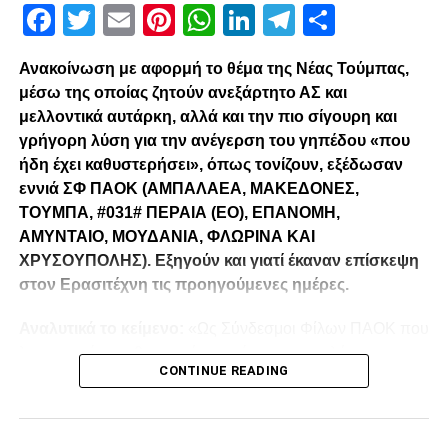
Facebook
Twitter
Email
Pinterest
WhatsApp
LinkedIn
Telegram
Μοιρασ
Ανακοίνωση με αφορμή το θέμα της Νέας Τούμπας,
μέσω της οποίας ζητούν ανεξάρτητο ΑΣ και
μελλοντικά αυτάρκη, αλλά και την πιο σίγουρη και
γρήγορη λύση για την ανέγερση του γηπέδου «που
ήδη έχει καθυστερήσει», όπως τονίζουν, εξέδωσαν
εννιά ΣΦ ΠΑΟΚ (ΑΜΠΑΛΑΕΑ, ΜΑΚΕΔΟΝΕΣ,
ΤΟΥΜΠΑ, #031# ΠΕΡΑΙΑ (ΕΟ), ΕΠΑΝΟΜΗ,
ΑΜΥΝΤΑΙΟ, ΜΟΥΔΑΝΙΑ, ΦΛΩΡΙΝΑ ΚΑΙ
ΧΡΥΣΟΥΠΟΛΗΣ). Εξηγούν και γιατί έκαναν επίσκεψη
στον Ερασιτέχνη τις προηγούμενες ημέρες.
Αναλυτικά το κείμενο:
«Ως Σύνδεσμοι Φίλων ΠΑΟΚ που
λειτουργούμε καθημερινά με γνώμωνα το καλό του
CONTINUE READING
Δικεφάλου και μόνο, αισθανόμαστε την ανάγκη να
τοποθετηθούμε (ελπίζουμε για τελευταία φορά) καθώς εν
όψη των 100 ετών τα διοικητικά εσωπροβλήματα του