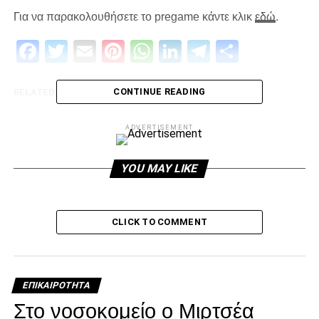
Για να παρακολουθήσετε το pregame κάντε κλικ
εδώ
.
Facebook
Twitter
Email
Pinterest
WhatsApp
LinkedIn
Telegram
Μοιρασ
CONTINUE READING
RELATED TOPICS:
UP NEXT
Ξάνθη – ΠΑΟΚ live
ADVERTISEMENT
DON'T MISS
“Ο προπονητής το τελικό ΟΚ!”
YOU MAY LIKE
paokrevolution
CLICK TO COMMENT
ΕΠΙΚΑΙΡΌΤΗΤΑ
Στο νοσοκομείο ο Μιρτσέα