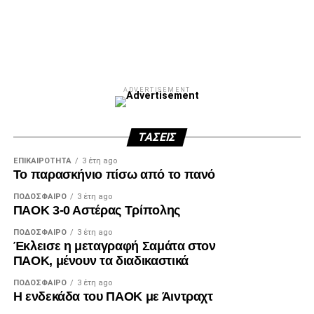
Facebook
Twitter
Email
Pinterest
WhatsApp
LinkedIn
Telegram
Μοιρασ
ADVERTISEMENT
ΤΆΣΕΙΣ
ΕΠΙΚΑΙΡΌΤΗΤΑ
3 έτη ago
Το παρασκήνιο πίσω από το πανό
ΠΟΔΌΣΦΑΙΡΟ
3 έτη ago
ΠΑΟΚ 3-0 Αστέρας Τρίπολης
ΠΟΔΌΣΦΑΙΡΟ
3 έτη ago
Έκλεισε η μεταγραφή Σαμάτα στον
ΠΑΟΚ, μένουν τα διαδικαστικά
ΠΟΔΌΣΦΑΙΡΟ
3 έτη ago
Η ενδεκάδα του ΠΑΟΚ με Άιντραχτ