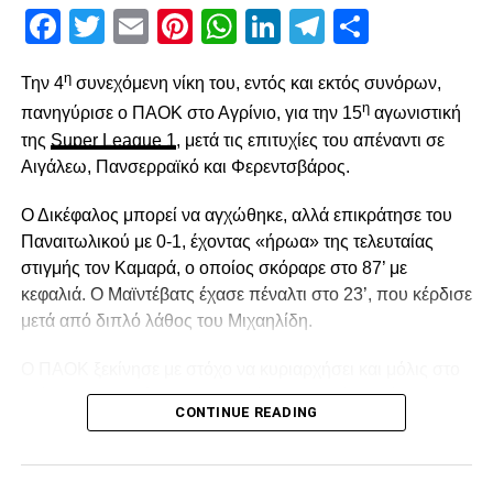
Facebook
Twitter
Email
Pinterest
WhatsApp
LinkedIn
Telegram
Μοιρασ
η
Την 4
συνεχόμενη νίκη του, εντός και εκτός συνόρων,
η
πανηγύρισε ο ΠΑΟΚ στο Αγρίνιο, για την 15
αγωνιστική
της
Super League 1
, μετά τις επιτυχίες του απέναντι σε
Αιγάλεω, Πανσερραϊκό και Φερεντσβάρος.
Ο Δικέφαλος μπορεί να αγχώθηκε, αλλά επικράτησε του
Παναιτωλικού με 0-1, έχοντας «ήρωα» της τελευταίας
στιγμής τον Καμαρά, ο οποίος σκόραρε στο 87’ με
κεφαλιά. Ο Μαϊντέβατς έχασε πέναλτι στο 23’, που κέρδισε
μετά από διπλό λάθος του Μιχαηλίδη.
Ο ΠΑΟΚ ξεκίνησε με στόχο να κυριαρχήσει και μόλις στο
2′ έχασε την πρώτη του ευκαιρία. Ο Σορετίρε βρέθηκε σε
CONTINUE READING
θέση βολής πλάγια μέσα στην περιοχή, πλάσαρε, αλλά
απέκρουσε σε κόρνερ ο Τσάβες.Από το 10’ και μετά ο
Παναιτωλικός ισορρόπησε και στο 14′ απείλησε με