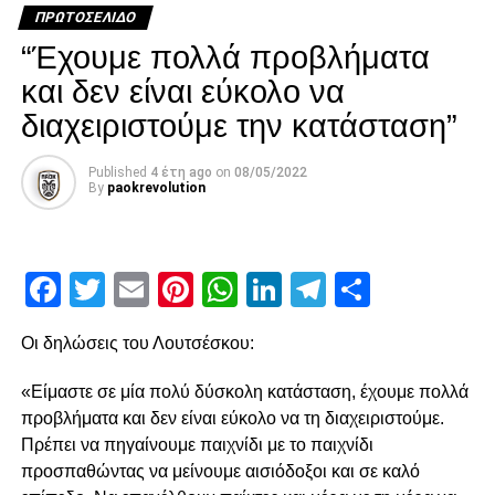
«κεραυνό» του Λαχούντ έξω από την περιοχή, που
ΠΡΩΤΟΣΈΛΙΔΟ
πέρασε δίπλα από το κάθετο δοκάρι!
“Έχουμε πολλά προβλήματα
Διπλό λάθος Μιχαηλίδη, χαμένο πέναλτι από τον
και δεν είναι εύκολο να
Μαϊντέβατς
διαχειριστούμε την κατάσταση”
Published
4 έτη ago
on
08/05/2022
ADVERTISEMENT
By
paokrevolution
Facebook
Twitter
Email
Pinterest
WhatsApp
LinkedIn
Telegram
Μοιρασ
Ακολούθησε στο 15′ χλιαρό σουτ του Ότο που μπλόκαρε
ο Τσάβες, ενώ στο 21’ ο Παναιτωλικός κέρδισε πέναλτι
μετά από λάθος και μαρκάρισμα του Μιχαηλίδη στον
Οι δηλώσεις του Λουτσέσκου:
Μαϊντέβατς. Ο τελευταίος ανέλαβε την εκτέλεση στο 23’,
«Είμαστε σε μία πολύ δύσκολη κατάσταση, έχουμε πολλά
αλλά έστειλε την μπάλα άουτ, χάνοντας μία χρυσή
προβλήματα και δεν είναι εύκολο να τη διαχειριστούμε.
ευκαιρία για να βάλει τον Παναιτωλικό μπροστά στο σκορ.
Πρέπει να πηγαίνουμε παιχνίδι με το παιχνίδι
Μοναδική ευκαιρία από τον Λαχούντ
προσπαθώντας να μείνουμε αισιόδοξοι και σε καλό