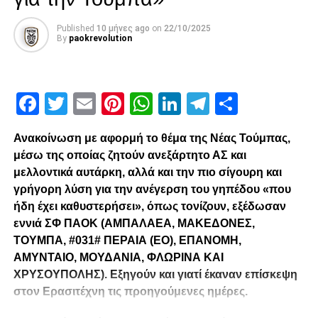
Published
10 μήνες ago
on
22/10/2025
By
paokrevolution
Facebook
Twitter
Email
Pinterest
WhatsApp
LinkedIn
Telegram
Μοιρασ
Ανακοίνωση με αφορμή το θέμα της Νέας Τούμπας,
μέσω της οποίας ζητούν ανεξάρτητο ΑΣ και
μελλοντικά αυτάρκη, αλλά και την πιο σίγουρη και
γρήγορη λύση για την ανέγερση του γηπέδου «που
ήδη έχει καθυστερήσει», όπως τονίζουν, εξέδωσαν
εννιά ΣΦ ΠΑΟΚ (ΑΜΠΑΛΑΕΑ, ΜΑΚΕΔΟΝΕΣ,
ΤΟΥΜΠΑ, #031# ΠΕΡΑΙΑ (ΕΟ), ΕΠΑΝΟΜΗ,
ΑΜΥΝΤΑΙΟ, ΜΟΥΔΑΝΙΑ, ΦΛΩΡΙΝΑ ΚΑΙ
ΧΡΥΣΟΥΠΟΛΗΣ). Εξηγούν και γιατί έκαναν επίσκεψη
στον Ερασιτέχνη τις προηγούμενες ημέρες.