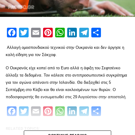
Facebook
Twitter
Email
Pinterest
WhatsApp
LinkedIn
Telegram
Μοιρασ
Αλλαγή ομοσπονδιακού τεχνικού στην Ουκρανία και δεν άργησε η
καλή είδηση για τον Σάκχοφ.
Ο Ουκρανός είχε κοπεί από το Euro αλλά η άφιξη του Σεφτσένκο
άλλαξε τα δεδομένα. Τον κάλεσε στο αντιπροσωπευτικό συγκρότημα
για τον αγώνα απέναντι στην Ισλανδία. Θα διεξαχθεί στις 5
Σεπτέμβρη στο Κίεβο και θα είναι κεκλεισμένων των θυρών. Ο
ποδοσφαιριστής θα ενσωματωθεί στις 29 Αυγούστου στην αποστολή.
Facebook
Twitter
Email
Pinterest
WhatsApp
LinkedIn
Telegram
Μοιρασ
RELATED TOPICS: