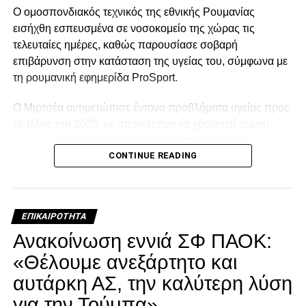
Ο ομοσπονδιακός τεχνικός της εθνικής Ρουμανίας
εισήχθη εσπευσμένα σε νοσοκομείο της χώρας τις
τελευταίες ημέρες, καθώς παρουσίασε σοβαρή
επιβάρυνση στην κατάσταση της υγείας του, σύμφωνα με
τη ρουμανική εφημερίδα ProSport.
Ο Μιρτσέα αντιμετώπισε έντονα προβλήματα υγείας προς
το τέλος του 2025, με αποτέλεσμα να χρειαστεί άμεση
ιατρική φροντίδα. Ο 80χρονος ταλαιπωρήθηκε από έντονο
CONTINUE READING
κρυολόγημα, το οποίο επηρέασε αρνητικά την ήδη
επιβαρυμένη καρδιακή του λειτουργία, και κρίθηκε
αναγκαία να νοσηλευτεί. Οι πληροφορίες αναφέρουν ότι η
κατάστασή του επιδεινώθηκε κατά τη διάρκεια της
ΕΠΙΚΑΙΡΌΤΗΤΑ
νοσηλείας του.
Ανακοίνωση εννιά ΣΦ ΠΑΟΚ:
Facebook
Twitter
Email
Pinterest
WhatsApp
LinkedIn
Telegram
Μοιρασ
«Θέλουμε ανεξάρτητο και
αυτάρκη ΑΣ, την καλύτερη λύση
για την Τούμπα»