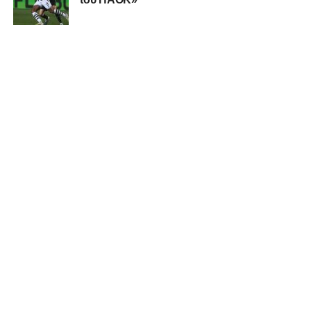
μας.
Υγ1
ADVERTISEMENT
Επειδή πολλοί καλοθελητές διαιωνίζουν ανυπόστατες
καταστάσεις, πρώτοι δηλώνουμε πως δεν έχουμε σκοπό
να οδηγήσουμε αλλά ούτε και να οδηγηθούμε σε καμία
κόντρα και καμία πόλωση με κανέναν συνοπαδό μας για
διοικητικά τερτίπια. Όσο και αν ασχολούμαστε με τα κοινά,
το πεδίο και η θέση των Οπαδών είναι στους δρόμους και
στα Πέταλα, εκεί που τα πράγματα ζορίζουν και μόνο σαν
ένα έρχονται οι νίκες.
Υγ2