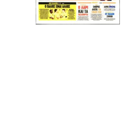
Μόνο τα 4 γράμματα έχουν σημασία για εμάς και
ΚΑΝΕΝΑΣ δεν είναι πάνω απο αυτά τα ιερά γράμματα.
Μετά τιμής,
ΣΦ ΠΑΟΚ
ADVERTISEMENT
ΑΜΠΑΛΑΕΑ, ΜΑΚΕΔΟΝΕΣ, ΤΟΥΜΠΑ, #031#
ΠΕΡΑΙΑ (ΕΟ) , ΕΠΑΝΟΜΗ
ΑΜΥΝΤΑΙΟ, ΜΟΥΔΑΝΙΑ, ΦΛΩΡΙΝΑ,
ΧΡΥΣΟΥΠΟΛΗ».