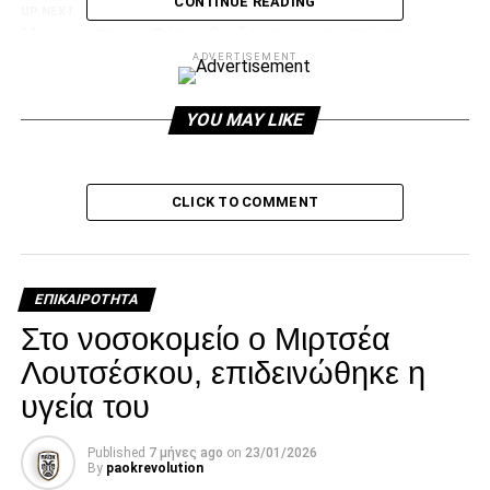
CONTINUE READING
UP NEXT
Mαργαρίτης: «Φέτος θα δώσουμε τα πάντα»
ADVERTISEMENT
DON'T MISS
ΠΑΕ ΠΑΟΚ: «Δεν έστειλε την επιστολή της FIFA η
ΕΠΟ»
YOU MAY LIKE
paokrevolution
CLICK TO COMMENT
ΕΠΙΚΑΙΡΌΤΗΤΑ
Στο νοσοκομείο ο Μιρτσέα
Λουτσέσκου, επιδεινώθηκε η
υγεία του
Published
7 μήνες ago
on
23/01/2026
By
paokrevolution