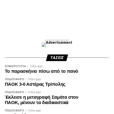
ADVERTISEMENT
Facebook
Twitter
Email
Pinterest
WhatsApp
LinkedIn
Telegram
Μοιρασ
ADVERTISEMENT
ΤΆΣΕΙΣ
ΕΠΙΚΑΙΡΌΤΗΤΑ
3 έτη ago
Το παρασκήνιο πίσω από το πανό
ΠΟΔΌΣΦΑΙΡΟ
3 έτη ago
ΠΑΟΚ 3-0 Αστέρας Τρίπολης
ΠΟΔΌΣΦΑΙΡΟ
3 έτη ago
Έκλεισε η μεταγραφή Σαμάτα στον
ΠΑΟΚ, μένουν τα διαδικαστικά
ΠΟΔΌΣΦΑΙΡΟ
3 έτη ago