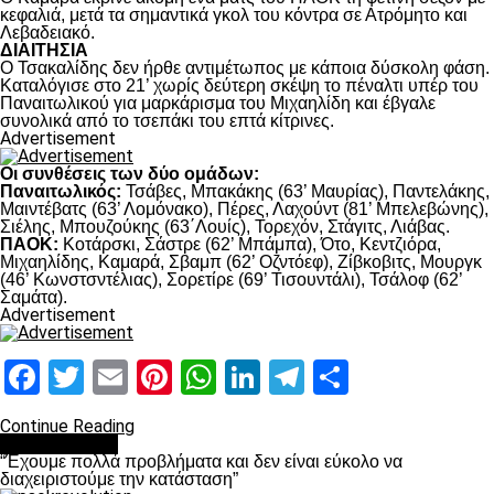
κεφαλιά, μετά τα σημαντικά γκολ του κόντρα σε Ατρόμητο και
Λεβαδειακό.
ΔΙΑΙΤΗΣΙΑ
Ο Τσακαλίδης δεν ήρθε αντιμέτωπος με κάποια δύσκολη φάση.
Καταλόγισε στο 21’ χωρίς δεύτερη σκέψη το πέναλτι υπέρ του
Παναιτωλικού για μαρκάρισμα του Μιχαηλίδη και έβγαλε
συνολικά από το τσεπάκι του επτά κίτρινες.
Advertisement
Οι συνθέσεις των δύο ομάδων:
Παναιτωλικός:
Τσάβες, Μπακάκης (63’ Μαυρίας), Παντελάκης,
Μαιντέβατς (63’ Λομόνακο), Πέρες, Λαχούντ (81’ Μπελεβώνης),
Σιέλης, Μπουζούκης (63΄Λουίς), Τορεχόν, Στάγιτς, Λιάβας.
ΠΑΟΚ:
Κοτάρσκι, Σάστρε (62’ Μπάμπα), Ότο, Κεντζιόρα,
Μιχαηλίδης, Καμαρά, Σβαμπ (62’ Οζντόεφ), Ζίβκοβιτς, Μουργκ
(46’ Κωνστσντέλιας), Σορετίρε (69’ Τισουντάλι), Τσάλοφ (62’
Σαμάτα).
Advertisement
Facebook
Twitter
Email
Pinterest
WhatsApp
LinkedIn
Telegram
Μοιραστ
Continue Reading
πρωτοσέλιδο
“Έχουμε πολλά προβλήματα και δεν είναι εύκολο να
διαχειριστούμε την κατάσταση”