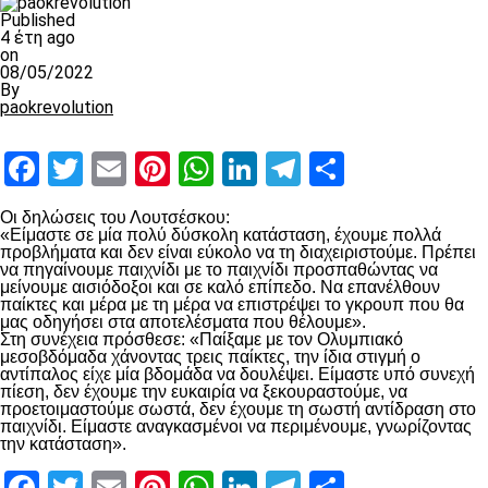
Published
4 έτη ago
on
08/05/2022
By
paokrevolution
Facebook
Twitter
Email
Pinterest
WhatsApp
LinkedIn
Telegram
Μοιραστ
Οι δηλώσεις του Λουτσέσκου:
«Είμαστε σε μία πολύ δύσκολη κατάσταση, έχουμε πολλά
προβλήματα και δεν είναι εύκολο να τη διαχειριστούμε. Πρέπει
να πηγαίνουμε παιχνίδι με το παιχνίδι προσπαθώντας να
μείνουμε αισιόδοξοι και σε καλό επίπεδο. Να επανέλθουν
παίκτες και μέρα με τη μέρα να επιστρέψει το γκρουπ που θα
μας οδηγήσει στα αποτελέσματα που θέλουμε».
Στη συνέχεια πρόσθεσε: «Παίξαμε με τον Ολυμπιακό
μεσοβδόμαδα χάνοντας τρεις παίκτες, την ίδια στιγμή ο
αντίπαλος είχε μία βδομάδα να δουλέψει. Είμαστε υπό συνεχή
πίεση, δεν έχουμε την ευκαιρία να ξεκουραστούμε, να
προετοιμαστούμε σωστά, δεν έχουμε τη σωστή αντίδραση στο
παιχνίδι. Είμαστε αναγκασμένοι να περιμένουμε, γνωρίζοντας
την κατάσταση».