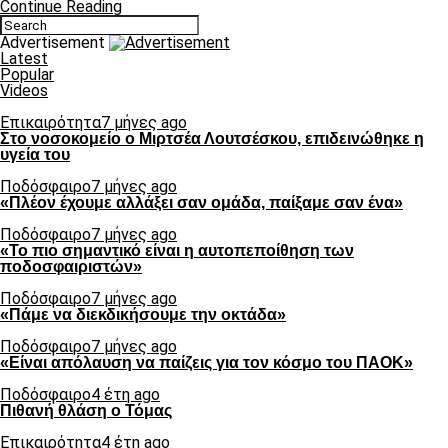
Continue Reading
Advertisement
Latest
Popular
Videos
Επικαιρότητα
7 μήνες ago
Στο νοσοκομείο ο Μιρτσέα Λουτσέσκου, επιδεινώθηκε η
υγεία του
Ποδόσφαιρο
7 μήνες ago
«Πλέον έχουμε αλλάξει σαν ομάδα, παίξαμε σαν ένα»
Ποδόσφαιρο
7 μήνες ago
«Το πιο σημαντικό είναι η αυτοπεποίθηση των
ποδοσφαιριστών»
Ποδόσφαιρο
7 μήνες ago
«Πάμε να διεκδικήσουμε την οκτάδα»
Ποδόσφαιρο
7 μήνες ago
«Είναι απόλαυση να παίζεις για τον κόσμο του ΠΑΟΚ»
Ποδόσφαιρο
4 έτη ago
Πιθανή θλάση ο Τόμας
Επικαιρότητα
4 έτη ago