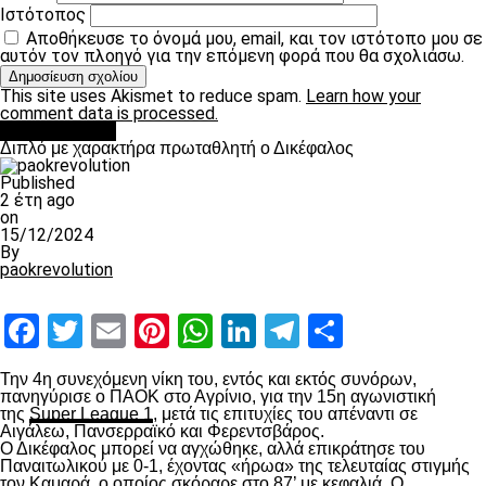
Ιστότοπος
Αποθήκευσε το όνομά μου, email, και τον ιστότοπο μου σε
αυτόν τον πλοηγό για την επόμενη φορά που θα σχολιάσω.
This site uses Akismet to reduce spam.
Learn how your
comment data is processed.
πρωτοσέλιδο
Διπλό με χαρακτήρα πρωταθλητή ο Δικέφαλος
Published
2 έτη ago
on
15/12/2024
By
paokrevolution
Facebook
Twitter
Email
Pinterest
WhatsApp
LinkedIn
Telegram
Μοιραστ
Την 4
η
συνεχόμενη νίκη του, εντός και εκτός συνόρων,
πανηγύρισε ο ΠΑΟΚ στο Αγρίνιο, για την 15
η
αγωνιστική
της
Super League 1
, μετά τις επιτυχίες του απέναντι σε
Αιγάλεω, Πανσερραϊκό και Φερεντσβάρος.
Ο Δικέφαλος μπορεί να αγχώθηκε, αλλά επικράτησε του
Παναιτωλικού με 0-1, έχοντας «ήρωα» της τελευταίας στιγμής
τον Καμαρά, ο οποίος σκόραρε στο 87’ με κεφαλιά. Ο