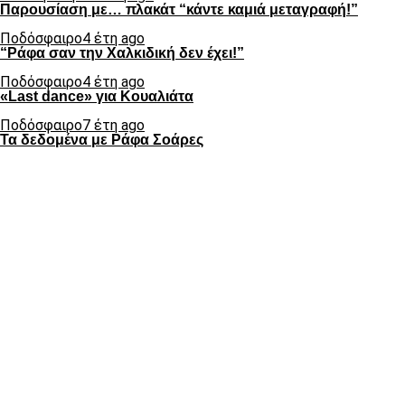
Παρουσίαση με… πλακάτ “κάντε καμιά μεταγραφή!”
Ποδόσφαιρο
4 έτη ago
“Ράφα σαν την Χαλκιδική δεν έχει!”
Ποδόσφαιρο
4 έτη ago
«Last dance» για Κουαλιάτα
Ποδόσφαιρο
7 έτη ago
Τα δεδομένα με Ράφα Σοάρες