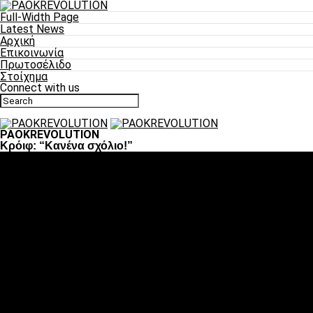
Full-Width Page
Latest News
Αρχική
Επικοινωνία
Πρωτοσέλιδο
Στοίχημα
Connect with us
PAOKREVOLUTION
Κρόιφ: “Κανένα σχόλιο!”
Ποδόσφαιρο
«Πλέον έχουμε αλλάξει σαν ομάδα, παίξαμε σαν ένα»
«Το πιο σημαντικό είναι η αυτοπεποίθηση των
ποδοσφαιριστών»
«Πάμε να διεκδικήσουμε την οκτάδα»
«Είναι απόλαυση να παίζεις για τον κόσμο του ΠΑΟΚ»
«Θα τα δώσουμε όλα κόντρα στη Λιόν για την οκτάδα»
Μπάσκετ