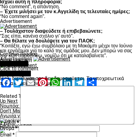
Ισχύει αυτή η πληροφορία;
“Νο comment”, η απάντηση.
– Έχετε μιλήσει με τον κ.Αγγελίδη τις τελευταίες ημέρες;
“Νο comment again”.
Advertisement
– Τουλάχιστον διαψεύδετε ή επιβεβαιώνετε;
“Σας είπα, κανένα σχόλιο γι’ αυτό”.
– Θα θέλατε να δουλέψετε για τον ΠΑΟΚ;
“Κοιτάξτε, εγώ έχω συμβόλαιο με τη Μακάμπι μέχρι τον Ιούνιο
και εργάζομαι για το καλό της ομάδας μου. Δεν μπορώ να σας
Continue Reading
πω κάτι παραπάνω, νομίζω ότι με καταλαβαίνετε”.
Advertisement
Advertisement
You may like
Click to comment
Leave a Reply
Η ηλ. διεύθυνση σας δεν δημοσιεύεται.
Τα υποχρεωτικά
Facebook
Twitter
Email
Pinterest
WhatsApp
LinkedIn
Telegram
Μοιραστ
πεδία σημειώνονται με
*
Related Topics:
Up Next
Νομπόα: “Σημασία η νίκη και όχι η εμφάνιση”
Don't Miss
Aγωνία για Τζιόλη
Σχόλιο
*
paokrevolution
Όνομα
*
Email
*