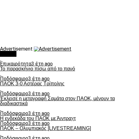
Advertisement
Τάσεις
Επικαιρότητα
3 έτη ago
Το παρασκήνιο πίσω από το πανό
Ποδόσφαιρο
3 έτη ago
ΠΑΟΚ 3-0 Αστέρας Τρίπολης
Ποδόσφαιρο
3 έτη ago
Έκλεισε η μεταγραφή Σαμάτα στον ΠΑΟΚ, μένουν τα
διαδικαστικά
Ποδόσφαιρο
3 έτη ago
Η ενδεκάδα του ΠΑΟΚ με Άιντραχτ
Ποδόσφαιρο
3 έτη ago
ΠΑΟΚ – Ολυμπιακός [LIVESTREAMING]
Ποδόσφαιρο
3 έτη ago