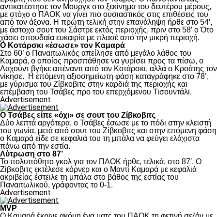
αντικατέστησε τον Μουργκ στο ξεκίνημα του δευτέρου μέρους,
με στόχο ο ΠΑΟΚ να γίνει πιο ουσιαστικός στις επιθέσεις του
από τον άξονα. Η πρώτη τελική στην επανάληψη ήρθε στο 54′,
με άστοχο σουτ του Σάστρε εκτός περιοχής, πριν στο 58′ ο Ότο
χάσει σπουδαία ευκαιρία με πλασέ από την μικρή περιοχή.
Ο Κοτάρσκι «έσωσε» τον Καμαρά
Στο 60’ ο Παναιτωλικός απείλησε από μεγάλο λάθος του
Καμαρά, ο οποίος προσπάθησε να γυρίσει προς τα πίσω, ο
Λαχούντ βγήκε απέναντι από τον Κοτάρσκι, αλλά ο Κροάτης τον
νίκησε. Η επόμενη αξιοσημείωτη φάση καταγράφηκε στο 78’,
με γύρισμα του Ζίβκοβιτς στην καρδιά της περιοχής και
επέμβαση του Τσάβες προ του επερχόμενου Τισουντάλι.
Advertisement
Ο Τσάβες είπε «όχι» σε σουτ του Ζίβκοβιτς
Δύο λεπτά αργότερα, ο Τσάβες έσωσε με το πόδι στην κλειστή
του γωνία, μετά από σουτ του Ζίβκοβιτς και στην επόμενη φάση
ο Καμαρά είδε σε κεφαλιά του τη μπάλα να φεύγει ελάχιστα
πάνω από την εστία.
Λύτρωση στο 87’
Το πολυπόθητο γκολ για τον ΠΑΟΚ ήρθε, τελικά, στο 87′. Ο
Ζίβκοβιτς εκτέλεσε κόρνερ και ο Μαντί Καμαρά με κεφαλιά
ακριβείας έστειλε τη μπάλα στο βάθος της εστίας του
Παναιτωλικού, γράφοντας το 0-1.
Advertisement
MVP
Ο Καμαρά έκρινε ακόμη ένα ματς του ΠΑΟΚ τη φετινή σεζόν με