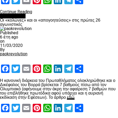
Facebook
Twitter
Email
Pinterest
WhatsApp
LinkedIn
Telegram
Μοιραστ
Continue Reading
Ποδόσφαιρο
Οι «κολώνες» και οι «απογοητεύσεις» στις πρώτες 26
αγωνιστικές
Published
6 έτη ago
on
11/03/2020
By
paokrevolution
Facebook
Twitter
Email
Pinterest
WhatsApp
LinkedIn
Telegram
Μοιραστ
Η κανονική διάρκεια του Πρωταθλήματος ολοκληρώθηκε και ο
Δικέφαλος του Βορρά βρίσκεται 7 βαθμούς πίσω από τον
Ολυμπιακό (αφήνουμε στην άκρη την αφαίρεση 7 βαθμών που
του επιβλήθηκε πρωτόδικα αφού υπάρχει και η αυριανή
εκδίκαση στην Εφέσεων). Το άρθρο
εδώ
Facebook
Twitter
Email
Pinterest
WhatsApp
LinkedIn
Telegram
Μοιραστ