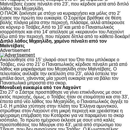
Μαϊντέβατς έχασε πέναλτι στο 23’, που κέρδισε μετά από διπλό
λάθος του Μιχαηλίδη.
Ο ΠΑΟΚ ξεκίνησε με στόχο να κυριαρχήσει και μόλις στο 2′
έχασε την πρώτη του ευκαιρία. Ο Σορετίρε βρέθηκε σε θέση
βολής πλάγια μέσα στην περιοχή, πλάσαρε, αλλά απέκρουσε
σε κόρνερ ο Τσάβες.Από το 10’ και μετά ο Παναιτωλικός
ισορρόπησε και στο 14′ απείλησε με «κεραυνό» του Λαχούντ
έξω από την περιοχή, που πέρασε δίπλα από το κάθετο δοκάρι!
Διπλό λάθος Μιχαηλίδη, χαμένο πέναλτι από τον
Μαϊντέβατς
Advertisement
Ακολούθησε στο 15′ χλιαρό σουτ του Ότο που μπλόκαρε ο
Τσάβες, ενώ στο 21’ ο Παναιτωλικός κέρδισε πέναλτι μετά από
λάθος και μαρκάρισμα του Μιχαηλίδη στον Μαϊντέβατς. Ο
τελευταίος ανέλαβε την εκτέλεση στο 23’, αλλά έστειλε την
μπάλα άουτ, χάνοντας μία χρυσή ευκαιρία για να βάλει τον
Παναιτωλικό μπροστά στο σκορ.
Μοναδική ευκαιρία από τον Λαχούντ
Στο 27′ ο Σάστρε προσπάθησε να γίνει επικίνδυνος με σουτ
εκτός περιοχής, όμως, ο Τσάβες ήταν σε ετοιμότητα και στο 33′,
έπειτα από νέο λάθος του Μιχαηλίδη, ο Παναιτωλικός άγγιξε το
1-0. Η μπάλα χτύπησε στην πλάτη του Έλληνα αμυντικού,
στρώθηκε στον Λαχούντ στη μικρή περιοχή και χρειάστηκε η
ψύχραιμη επέμβαση του Κοτάρσκι για να παραμείνει το σκορ
ισόπαλο. Το πρώτο ημίχρονο έκλεισε με σουτ υπό καλές
προϋποθέσεις του Μουργκ στο 43′, μετά από στρώσιμο του
Σβαμπ, που δεν ανησύχησε τον Τσάβες. Ο Κωνσταντέλιας