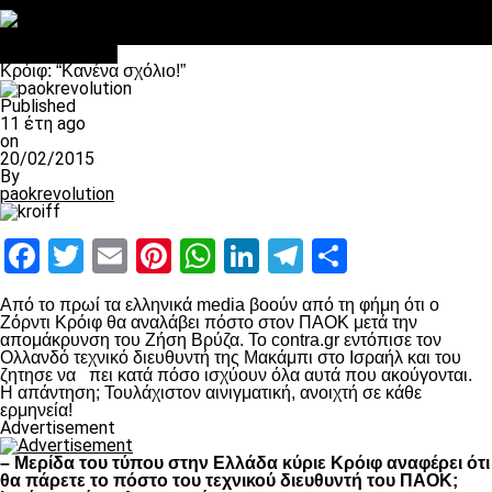
Στο OPEN τα προκριματικά, στη NOVA τα του πρωταθλήματος
Σαν σήμερα: Οταν “έφυγε” ο Λόραντ
πρωτοσέλιδο
Κρόιφ: “Κανένα σχόλιο!”
Published
11 έτη ago
on
20/02/2015
By
paokrevolution
Facebook
Twitter
Email
Pinterest
WhatsApp
LinkedIn
Telegram
Μοιραστ
Από το πρωί τα ελληνικά media βοούν από τη φήμη ότι ο
Ζόρντι Κρόιφ θα αναλάβει πόστο στον ΠΑΟΚ μετά την
απομάκρυνση του Ζήση Βρύζα. To contra.gr εντόπισε τον
Ολλανδό τεχνικό διευθυντή της Μακάμπι στο Ισραήλ και του
ζητησε να πει κατά πόσο ισχύουν όλα αυτά που ακούγονται.
Η απάντηση; Τουλάχιστον αινιγματική, ανοιχτή σε κάθε
ερμηνεία!
Advertisement
– Μερίδα του τύπου στην Ελλάδα κύριε Κρόιφ αναφέρει ότι
θα πάρετε το πόστο του τεχνικού διευθυντή του ΠΑΟΚ;