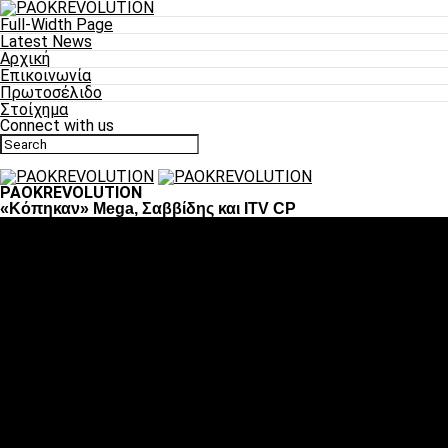
Full-Width Page
Latest News
Αρχική
Επικοινωνία
Πρωτοσέλιδο
Στοίχημα
Connect with us
PAOKREVOLUTION
«Κόπηκαν» Mega, Σαββίδης και ITV CP
Ποδόσφαιρο
«Πλέον έχουμε αλλάξει σαν ομάδα, παίξαμε σαν ένα»
«Το πιο σημαντικό είναι η αυτοπεποίθηση των
ποδοσφαιριστών»
«Πάμε να διεκδικήσουμε την οκτάδα»
«Είναι απόλαυση να παίζεις για τον κόσμο του ΠΑΟΚ»
«Θα τα δώσουμε όλα κόντρα στη Λιόν για την οκτάδα»
Μπάσκετ