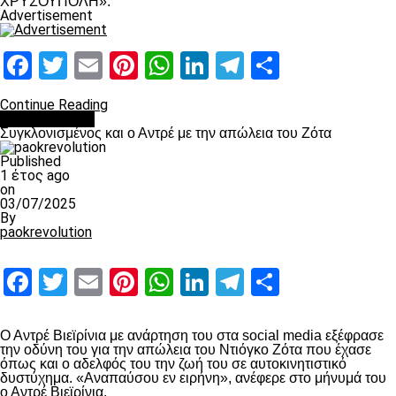
ΧΡΥΣΟΥΠΟΛΗ».
Advertisement
Facebook
Twitter
Email
Pinterest
WhatsApp
LinkedIn
Telegram
Μοιραστ
Continue Reading
Επικαιρότητα
Συγκλονισμένος και ο Αντρέ με την απώλεια του Ζότα
Published
1 έτος ago
on
03/07/2025
By
paokrevolution
Facebook
Twitter
Email
Pinterest
WhatsApp
LinkedIn
Telegram
Μοιραστ
Ο Αντρέ Βιεϊρίνια με ανάρτηση του στα social media εξέφρασε
την οδύνη του για την απώλεια του Ντιόγκο Ζότα που έχασε
όπως και ο αδελφός του την ζωή του σε αυτοκινητιστικό
δυστύχημα. «Αναπαύσου εν ειρήνη», ανέφερε στο μήνυμά του
ο Αντρέ Βιεϊρίνια.