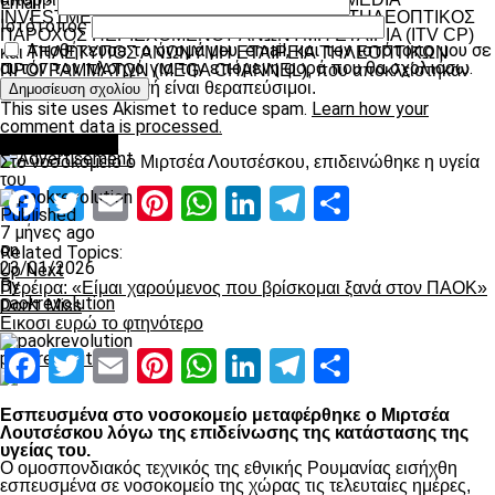
Email
*
INVESTMENTS LIMITED, ΑΝΕΞΑΡΤΗΤΟΣ ΤΗΛΕΟΠΤΙΚΟΣ
Ιστότοπος
ΠΑΡΟΧΟΣ ΠΕΡΙΕΧΟΜΕΝΟΥ ΑΝΩΝΥΜΗ ΕΤΑΙΡΙΑ (ITV CP)
Αποθήκευσε το όνομά μου, email, και τον ιστότοπο μου σε
και ΤΗΛΕΤΥΠΟΣ ΑΝΩΝΥΜΗ ΕΤΑΙΡΕΙΑ ΤΗΛΕΟΠΤΙΚΩΝ
αυτόν τον πλοηγό για την επόμενη φορά που θα σχολιάσω.
ΠΡΟΓΡΑΜΜΑΤΩΝ (MEGA CHANNEL), που αποκλείστηκαν
από την προεπιλογή είναι θεραπεύσιμοι.
This site uses Akismet to reduce spam.
Learn how your
comment data is processed.
Advertisement
Επικαιρότητα
Στο νοσοκομείο ο Μιρτσέα Λουτσέσκου, επιδεινώθηκε η υγεία
του
Facebook
Twitter
Email
Pinterest
WhatsApp
LinkedIn
Telegram
Μοιραστ
Published
7 μήνες ago
on
Related Topics:
23/01/2026
Up Next
By
Περέιρα: «Είμαι χαρούμενος που βρίσκομαι ξανά στον ΠΑΟΚ»
paokrevolution
Don't Miss
Εικοσι ευρώ το φτηνότερο
Facebook
Twitter
Email
Pinterest
WhatsApp
LinkedIn
Telegram
Μοιραστ
paokrevolution
Εσπευσμένα στο νοσοκομείο μεταφέρθηκε ο Μιρτσέα
Λουτσέσκου λόγω της επιδείνωσης της κατάστασης της
υγείας του.
Ο ομοσπονδιακός τεχνικός της εθνικής Ρουμανίας εισήχθη
εσπευσμένα σε νοσοκομείο της χώρας τις τελευταίες ημέρες,