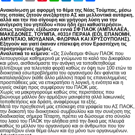
Ανακοίνωση με αφορμή το θέμα της Νέας Τούμπας, μέσω
της οποίας ζητούν ανεξάρτητο ΑΣ και μελλοντικά αυτάρκη,
αλλά και την πιο σίγουρη και γρήγορη λύση για την
ανέγερση του γηπέδου «που ήδη έχει καθυστερήσει»,
όπως τονίζουν, εξέδωσαν εννιά ΣΦ ΠΑΟΚ (ΑΜΠΑΛΑΕΑ,
ΜΑΚΕΔΟΝΕΣ, ΤΟΥΜΠΑ, #031# ΠΕΡΑΙΑ (ΕΟ), ΕΠΑΝΟΜΗ,
ΑΜΥΝΤΑΙΟ, ΜΟΥΔΑΝΙΑ, ΦΛΩΡΙΝΑ ΚΑΙ ΧΡΥΣΟΥΠΟΛΗΣ).
Εξηγούν και γιατί έκαναν επίσκεψη στον Ερασιτέχνη τις
προηγούμενες ημέρες.
Αναλυτικά το κείμενο:
«Ως Σύνδεσμοι Φίλων ΠΑΟΚ που
λειτουργούμε καθημερινά με γνώμωνα το καλό του Δικεφάλου
και μόνο, αισθανόμαστε την ανάγκη να τοποθετηθούμε
(ελπίζουμε για τελευταία φορά) καθώς εν όψη των 100 ετών τα
διοικητικά εσωπροβλήματα του οργανισμού δεν φαίνεται να
καταλαγιάζουν (κάθε άλλο μάλλον) παρά τις επανειλημμένες
προσπάθειες μας να επικρατήσει η λογική, η ενότητα και η
υγιείς σκέψη προς συμφέρουν του ΠΑΟΚ μας.
Χωρίς να μακρηγορούμε καθώς στις περιστάσεις που
βιώνουμε μάλλον δεν αρμόζουν μανιφέστα αλλά λακωνικές
τοποθετήσεις και δράση, αναφέρουμε τα εξής.
Μετά την προχθεσινή μας επίσκεψη στα γραφεία του ΑΣ ΠΑΟΚ,
την διακοπή του διοικητικού συμβουλίου και την συνέχιση της
διαδικασίας σήμερα Τέταρτη, πρέπει να δώσουμε στο σύνολο
του λαού του ΠΑΟΚ την αλήθεια από την δικιά μας πλευρά
καθώς το μέλλον του οργανισμού και οι άνθρωποι που τον
απαρτίζουν είναι θέμα όλων και όχι μόνο των οργανωμένων.