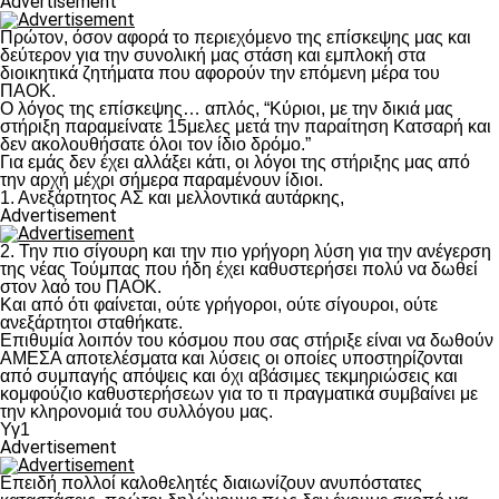
Advertisement
Πρώτον, όσον αφορά το περιεχόμενο της επίσκεψης μας και
δεύτερον για την συνολική μας στάση και εμπλοκή στα
διοικητικά ζητήματα που αφορούν την επόμενη μέρα του
ΠΑΟΚ.
Ο λόγος της επίσκεψης… απλός, “Κύριοι, με την δικιά μας
στήριξη παραμείνατε 15μελες μετά την παραίτηση Κατσαρή και
δεν ακολουθήσατε όλοι τον ίδιο δρόμο.”
Για εμάς δεν έχει αλλάξει κάτι, οι λόγοι της στήριξης μας από
την αρχή μέχρι σήμερα παραμένουν ίδιοι.
1. Ανεξάρτητος ΑΣ και μελλοντικά αυτάρκης,
Advertisement
2. Την πιο σίγουρη και την πιο γρήγορη λύση για την ανέγερση
της νέας Τούμπας που ήδη έχει καθυστερήσει πολύ να δωθεί
στον λαό του ΠΑΟΚ.
Και από ότι φαίνεται, ούτε γρήγοροι, ούτε σίγουροι, ούτε
ανεξάρτητοι σταθήκατε.
Επιθυμία λοιπόν του κόσμου που σας στήριξε είναι να δωθούν
ΑΜΕΣΑ αποτελέσματα και λύσεις οι οποίες υποστηρίζονται
από συμπαγής απόψεις και όχι αβάσιμες τεκμηριώσεις και
κομφούζιο καθυστερήσεων για το τι πραγματικά συμβαίνει με
την κληρονομιά του συλλόγου μας.
Υγ1
Advertisement
Επειδή πολλοί καλοθελητές διαιωνίζουν ανυπόστατες