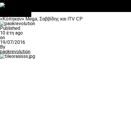
Στο OPEN τα προκριματικά, στη NOVA τα του πρωταθλήματος
Σαν σήμερα: Οταν “έφυγε” ο Λόραντ
Επικαιρότητα
«Κόπηκαν» Mega, Σαββίδης και ITV CP
Published
10 έτη ago
on
19/07/2016
By
paokrevolution