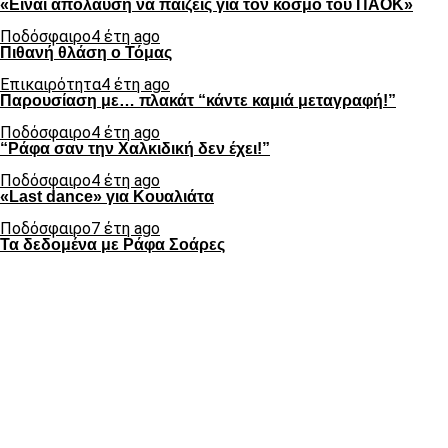
«Είναι απόλαυση να παίζεις για τον κόσμο του ΠΑΟΚ»
Ποδόσφαιρο
4 έτη ago
Πιθανή θλάση ο Τόμας
Επικαιρότητα
4 έτη ago
Παρουσίαση με… πλακάτ “κάντε καμιά μεταγραφή!”
Ποδόσφαιρο
4 έτη ago
“Ράφα σαν την Χαλκιδική δεν έχει!”
Ποδόσφαιρο
4 έτη ago
«Last dance» για Κουαλιάτα
Ποδόσφαιρο
7 έτη ago
Τα δεδομένα με Ράφα Σοάρες