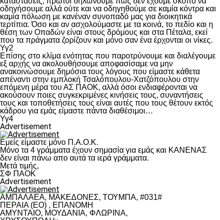
καταστάσεις, πρώτοι δηλώνουμε πως δεν έχουμε σκοπό να
οδηγήσουμε αλλά ούτε και να οδηγηθούμε σε καμία κόντρα και
καμία πόλωση με κανέναν συνοπαδό μας για διοικητικά
τερτίπια. Όσο και αν ασχολούμαστε με τα κοινά, το πεδίο και η
θέση των Οπαδών είναι στους δρόμους και στα Πέταλα, εκεί
που τα πράγματα ζορίζουν και μόνο σαν ένα έρχονται οι νίκες.
Υγ2
Επίσης στο κλίμα ενότητας που παροτρύνουμε και διαλέγουμε
εξ αρχής να ακολουθήσουμε αποφασίσαμε να μην
ανακοινώσουμε δημόσια τους λόγους που είμαστε κάθετα
απέναντι στην εμπλοκή Τσαλόπουλου-Χατζόπουλου στην
επόμενη μέρα του ΑΣ ΠΑΟΚ, αλλά όσοι ενδιαφέρονται να
ακούσουν ποιες συγκεκριμένες κινήσεις τους, συναντήσεις
τους και τοποθετήσεις τους είναι αυτές που τους θέτουν εκτός
κάδρου για εμάς είμαστε πάντα διαθέσιμοι…
Υγ4
Advertisement
Εμείς είμαστε μόνο Π.Α.Ο.Κ.
Μόνο τα 4 γράμματα έχουν σημασία για εμάς και ΚΑΝΕΝΑΣ
δεν είναι πάνω απο αυτά τα ιερά γράμματα.
Μετά τιμής,
ΣΦ ΠΑΟΚ
Advertisement
ΑΜΠΑΛΑΕΑ, ΜΑΚΕΔΟΝΕΣ, ΤΟΥΜΠΑ, #031#
ΠΕΡΑΙΑ (ΕΟ) , ΕΠΑΝΟΜΗ
ΑΜΥΝΤΑΙΟ, ΜΟΥΔΑΝΙΑ, ΦΛΩΡΙΝΑ,