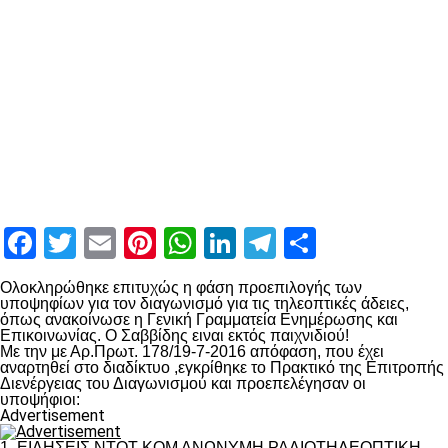
Facebook
Twitter
Email
Pinterest
WhatsApp
LinkedIn
Telegram
Μοιραστ
Ολοκληρώθηκε επιτυχώς η φάση προεπιλογής των
υποψηφίων για τον διαγωνισμό για τις τηλεοπτικές άδειες,
όπως ανακοίνωσε η Γενική Γραμματεία Ενημέρωσης και
Επικοινωνίας. Ο Σαββίδης ειναι εκτός παιχνιδιού!
Με την με Αρ.Πρωτ. 178/19-7-2016 απόφαση, που έχει
αναρτηθεί στο διαδίκτυο ,εγκρίθηκε το Πρακτικό της Επιτροπής
Διενέργειας του Διαγωνισμού και προεπελέγησαν οι
υποψήφιοι:
Advertisement
1. ΕΙΔΗΣΕΙΣ ΝΤΟΤ ΚΟΜ ΑΝΩΝΥΜΗ ΡΑΔΙΟΤΗΛΕΟΠΤΙΚΗ