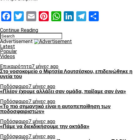
Facebook
Twitter
Email
Pinterest
WhatsApp
LinkedIn
Telegram
Μοιραστ
Continue Reading
Advertisement
Latest
Popular
Videos
Επικαιρότητα
7 μήνες ago
Στο νοσοκομείο ο Μιρτσέα Λουτσέσκου, επιδεινώθηκε η
υγεία του
Ποδόσφαιρο
7 μήνες ago
«Πλέον έχουμε αλλάξει σαν ομάδα, παίξαμε σαν ένα»
Ποδόσφαιρο
7 μήνες ago
«Το πιο σημαντικό είναι η αυτοπεποίθηση των
ποδοσφαιριστών»
Ποδόσφαιρο
7 μήνες ago
«Πάμε να διεκδικήσουμε την οκτάδα»
Ποδόσφαιρο
7 μήνες ago