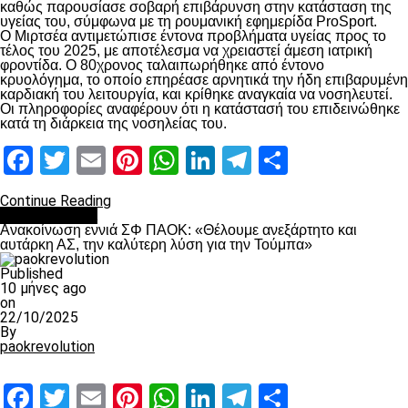
καθώς παρουσίασε σοβαρή επιβάρυνση στην κατάσταση της
υγείας του, σύμφωνα με τη ρουμανική εφημερίδα ProSport.
Ο Μιρτσέα αντιμετώπισε έντονα προβλήματα υγείας προς το
τέλος του 2025, με αποτέλεσμα να χρειαστεί άμεση ιατρική
φροντίδα. Ο 80χρονος ταλαιπωρήθηκε από έντονο
κρυολόγημα, το οποίο επηρέασε αρνητικά την ήδη επιβαρυμένη
καρδιακή του λειτουργία, και κρίθηκε αναγκαία να νοσηλευτεί.
Οι πληροφορίες αναφέρουν ότι η κατάστασή του επιδεινώθηκε
κατά τη διάρκεια της νοσηλείας του.
Facebook
Twitter
Email
Pinterest
WhatsApp
LinkedIn
Telegram
Μοιραστ
Continue Reading
Επικαιρότητα
Ανακοίνωση εννιά ΣΦ ΠΑΟΚ: «Θέλουμε ανεξάρτητο και
αυτάρκη ΑΣ, την καλύτερη λύση για την Τούμπα»
Published
10 μήνες ago
on
22/10/2025
By
paokrevolution
Facebook
Twitter
Email
Pinterest
WhatsApp
LinkedIn
Telegram
Μοιραστ