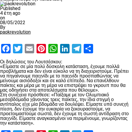
Published
4 έτη ago
on
08/05/2022
By
paokrevolution
Facebook
Twitter
Email
Pinterest
WhatsApp
LinkedIn
Telegram
Μοιραστ
Οι δηλώσεις του Λουτσέσκου:
«Είμαστε σε μία πολύ δύσκολη κατάσταση, έχουμε πολλά
προβλήματα και δεν είναι εύκολο να τη διαχειριστούμε. Πρέπει
να πηγαίνουμε παιχνίδι με το παιχνίδι προσπαθώντας να
μείνουμε αισιόδοξοι και σε καλό επίπεδο. Να επανέλθουν
παίκτες και μέρα με τη μέρα να επιστρέψει το γκρουπ που θα
μας οδηγήσει στα αποτελέσματα που θέλουμε».
Στη συνέχεια πρόσθεσε: «Παίξαμε με τον Ολυμπιακό
μεσοβδόμαδα χάνοντας τρεις παίκτες, την ίδια στιγμή ο
αντίπαλος είχε μία βδομάδα να δουλέψει. Είμαστε υπό συνεχή
πίεση, δεν έχουμε την ευκαιρία να ξεκουραστούμε, να
προετοιμαστούμε σωστά, δεν έχουμε τη σωστή αντίδραση στο
παιχνίδι. Είμαστε αναγκασμένοι να περιμένουμε, γνωρίζοντας
την κατάσταση».