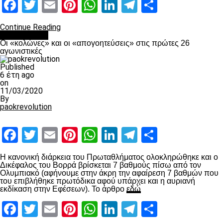
Facebook
Twitter
Email
Pinterest
WhatsApp
LinkedIn
Telegram
Μοιραστ
Continue Reading
Ποδόσφαιρο
Οι «κολώνες» και οι «απογοητεύσεις» στις πρώτες 26
αγωνιστικές
Published
6 έτη ago
on
11/03/2020
By
paokrevolution
Facebook
Twitter
Email
Pinterest
WhatsApp
LinkedIn
Telegram
Μοιραστ
Η κανονική διάρκεια του Πρωταθλήματος ολοκληρώθηκε και ο
Δικέφαλος του Βορρά βρίσκεται 7 βαθμούς πίσω από τον
Ολυμπιακό (αφήνουμε στην άκρη την αφαίρεση 7 βαθμών που
του επιβλήθηκε πρωτόδικα αφού υπάρχει και η αυριανή
εκδίκαση στην Εφέσεων). Το άρθρο
εδώ
Facebook
Twitter
Email
Pinterest
WhatsApp
LinkedIn
Telegram
Μοιραστ