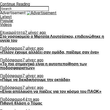
Continue Reading
Advertisement
Latest
Popular
Videos
Επικαιρότητα
7 μήνες ago
Στο νοσοκομείο ο Μιρτσέα Λουτσέσκου, επιδεινώθηκε η
υγεία του
Ποδόσφαιρο
7 μήνες ago
«Πλέον έχουμε αλλάξει σαν ομάδα, παίξαμε σαν ένα»
Ποδόσφαιρο
7 μήνες ago
«Το πιο σημαντικό είναι η αυτοπεποίθηση των
ποδοσφαιριστών»
Ποδόσφαιρο
7 μήνες ago
«Πάμε να διεκδικήσουμε την οκτάδα»
Ποδόσφαιρο
7 μήνες ago
«Είναι απόλαυση να παίζεις για τον κόσμο του ΠΑΟΚ»
Ποδόσφαιρο
4 έτη ago
Πιθανή θλάση ο Τόμας