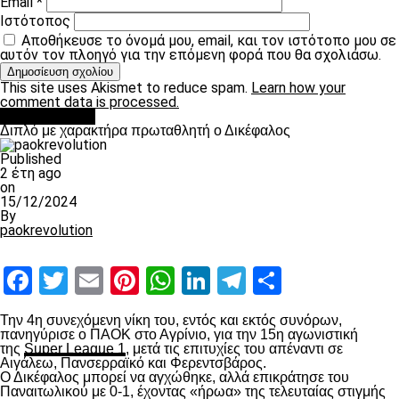
Email
*
Ιστότοπος
Αποθήκευσε το όνομά μου, email, και τον ιστότοπο μου σε
αυτόν τον πλοηγό για την επόμενη φορά που θα σχολιάσω.
This site uses Akismet to reduce spam.
Learn how your
comment data is processed.
πρωτοσέλιδο
Διπλό με χαρακτήρα πρωταθλητή ο Δικέφαλος
Published
2 έτη ago
on
15/12/2024
By
paokrevolution
Facebook
Twitter
Email
Pinterest
WhatsApp
LinkedIn
Telegram
Μοιραστ
Την 4
η
συνεχόμενη νίκη του, εντός και εκτός συνόρων,
πανηγύρισε ο ΠΑΟΚ στο Αγρίνιο, για την 15
η
αγωνιστική
της
Super League 1
, μετά τις επιτυχίες του απέναντι σε
Αιγάλεω, Πανσερραϊκό και Φερεντσβάρος.
Ο Δικέφαλος μπορεί να αγχώθηκε, αλλά επικράτησε του
Παναιτωλικού με 0-1, έχοντας «ήρωα» της τελευταίας στιγμής