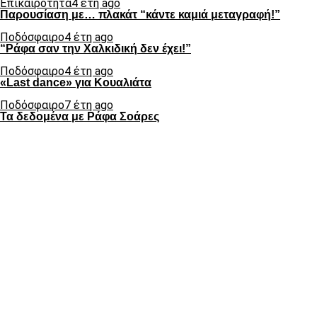
Επικαιρότητα
4 έτη ago
Παρουσίαση με… πλακάτ “κάντε καμιά μεταγραφή!”
Ποδόσφαιρο
4 έτη ago
“Ράφα σαν την Χαλκιδική δεν έχει!”
Ποδόσφαιρο
4 έτη ago
«Last dance» για Κουαλιάτα
Ποδόσφαιρο
7 έτη ago
Τα δεδομένα με Ράφα Σοάρες