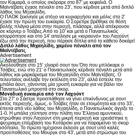
τον Καμαρά, ο οποίος σκόραρε στο 87’ με κεφαλιά. Ο
Μαϊντέβατς έχασε πέναλτι στο 23’, που κέρδισε μετά από διπλό
λάθος του Μιχαηλίδη.
Ο ΠΑΟΚ ξεκίνησε με στόχο να κυριαρχήσει και μόλις στο 2′
έχασε την πρώτη του ευκαιρία. Ο Σορετίρε βρέθηκε σε θέση
βολής πλάγια μέσα στην περιοχή, πλάσαρε, αλλά απέκρουσε
σε κόρνερ ο Τσάβες.Από το 10’ και μετά ο Παναιτωλικός
ισορρόπησε και στο 14′ απείλησε με «κεραυνό» του Λαχούντ
έξω από την περιοχή, που πέρασε δίπλα από το κάθετο δοκάρι!
Διπλό λάθος Μιχαηλίδη, χαμένο πέναλτι από τον
Μαϊντέβατς
Advertisement
Ακολούθησε στο 15′ χλιαρό σουτ του Ότο που μπλόκαρε ο
Τσάβες, ενώ στο 21’ ο Παναιτωλικός κέρδισε πέναλτι μετά από
λάθος και μαρκάρισμα του Μιχαηλίδη στον Μαϊντέβατς. Ο
τελευταίος ανέλαβε την εκτέλεση στο 23’, αλλά έστειλε την
μπάλα άουτ, χάνοντας μία χρυσή ευκαιρία για να βάλει τον
Παναιτωλικό μπροστά στο σκορ.
Μοναδική ευκαιρία από τον Λαχούντ
Στο 27′ ο Σάστρε προσπάθησε να γίνει επικίνδυνος με σουτ
εκτός περιοχής, όμως, ο Τσάβες ήταν σε ετοιμότητα και στο 33′,
έπειτα από νέο λάθος του Μιχαηλίδη, ο Παναιτωλικός άγγιξε το
1-0. Η μπάλα χτύπησε στην πλάτη του Έλληνα αμυντικού,
στρώθηκε στον Λαχούντ στη μικρή περιοχή και χρειάστηκε η
ψύχραιμη επέμβαση του Κοτάρσκι για να παραμείνει το σκορ
ισόπαλο. Το πρώτο ημίχρονο έκλεισε με σουτ υπό καλές
προϋποθέσεις του Μουργκ στο 43′, μετά από στρώσιμο του