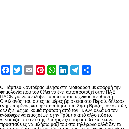
Facebook
Twitter
Email
Pinterest
WhatsApp
LinkedIn
Telegram
Μοιραστ
Ο Πάμπλο Κοντρέρας μίλησε στη Metrosport με αφορμή την
φημολογία που τον θέλει να έχει αυτοπροταθεί στην ΠΑΕ
ΠΑΟΚ για να αναλάβει το πόστο του τεχνικού διευθυντή.
Ο Χιλιανός που αυτές τις μέρες βρίσκεται στο Περού, δήλωσε
ενημερωμένος για την παραίτηση του Ζήση Βρύζα, τόνισε πώς
δεν έχει δεχθεί καμιά πρόταση από τον ΠΑΟΚ αλλά θα τον
ενδιέφερε να επιστρέψει στην Τούμπα από άλλο πόστο.
«Γνωρίζω ότι ο Ζήσης Βρύζας έχει παραιτηθεί και έκανα
προσπάθειες να μιλήσω μαζί του στο τηλέφωνο αλλά δεν τα
έχω καταφέρει γιατί είναι κλειστό», σημείωσε για να συνεχίσει: