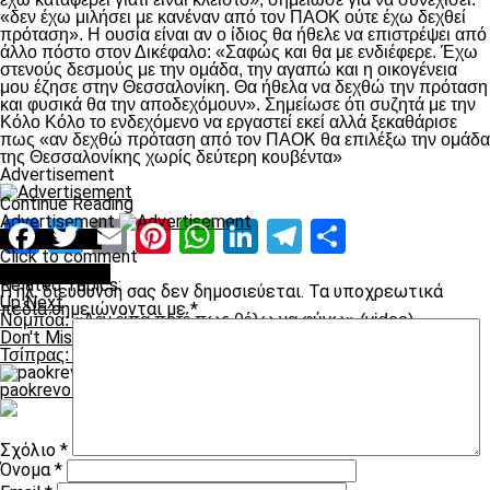
«δεν έχω μιλήσει με κανέναν από τον ΠΑΟΚ ούτε έχω δεχθεί
πρόταση». Η ουσία είναι αν ο ίδιος θα ήθελε να επιστρέψει από
άλλο πόστο στον Δικέφαλο: «Σαφώς και θα με ενδιέφερε. Έχω
στενούς δεσμούς με την ομάδα, την αγαπώ και η οικογένεια
μου έζησε στην Θεσσαλονίκη. Θα ήθελα να δεχθώ την πρόταση
και φυσικά θα την αποδεχόμουν». Σημείωσε ότι συζητά με την
Κόλο Κόλο το ενδεχόμενο να εργαστεί εκεί αλλά ξεκαθάρισε
πως «αν δεχθώ πρόταση από τον ΠΑΟΚ θα επιλέξω την ομάδα
της Θεσσαλονίκης χωρίς δεύτερη κουβέντα»
Advertisement
Continue Reading
Advertisement
Facebook
Twitter
Email
Pinterest
WhatsApp
LinkedIn
Telegram
Μοιραστ
You may like
Click to comment
Leave a Reply
Related Topics:
Η ηλ. διεύθυνση σας δεν δημοσιεύεται.
Τα υποχρεωτικά
Up Next
πεδία σημειώνονται με
*
Νομπόα: «Δεν είπα ποτέ πως θέλω να φύγω» (video)
Don't Miss
Τσίπρας: Στη Βουλή το νομοσχέδιο για τα χρέη
paokrevolution
Σχόλιο
*
Όνομα
*