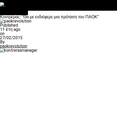
Στο OPEN τα προκριματικά, στη NOVA τα του πρωταθλήματος
Σαν σήμερα: Οταν “έφυγε” ο Λόραντ
πρωτοσέλιδο
Κοντρέρας: “Θα με ενδιέφερε μια πρόταση του ΠΑΟΚ”
Published
11 έτη ago
on
27/02/2015
By
paokrevolution