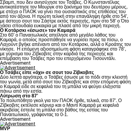
Σβαμπ, που δεν ανησύχησε τον Τσάβες. Ο Κωνσταντέλιας
αντικατέστησε τον Μουργκ στο ξεκίνημα του δευτέρου μέρους,
με στόχο ο ΠΑΟΚ να γίνει πιο ουσιαστικός στις επιθέσεις του
από τον άξονα. Η πρώτη τελική στην επανάληψη ήρθε στο 54′,
με άστοχο σουτ του Σάστρε εκτός περιοχής, πριν στο 58′ ο Ότο
χάσει σπουδαία ευκαιρία με πλασέ από την μικρή περιοχή.
Ο Κοτάρσκι «έσωσε» τον Καμαρά
Στο 60’ ο Παναιτωλικός απείλησε από μεγάλο λάθος του
Καμαρά, ο οποίος προσπάθησε να γυρίσει προς τα πίσω, ο
Λαχούντ βγήκε απέναντι από τον Κοτάρσκι, αλλά ο Κροάτης τον
νίκησε. Η επόμενη αξιοσημείωτη φάση καταγράφηκε στο 78’,
με γύρισμα του Ζίβκοβιτς στην καρδιά της περιοχής και
επέμβαση του Τσάβες προ του επερχόμενου Τισουντάλι.
Advertisement
Ο Τσάβες είπε «όχι» σε σουτ του Ζίβκοβιτς
Δύο λεπτά αργότερα, ο Τσάβες έσωσε με το πόδι στην κλειστή
του γωνία, μετά από σουτ του Ζίβκοβιτς και στην επόμενη φάση
ο Καμαρά είδε σε κεφαλιά του τη μπάλα να φεύγει ελάχιστα
πάνω από την εστία.
Λύτρωση στο 87’
Το πολυπόθητο γκολ για τον ΠΑΟΚ ήρθε, τελικά, στο 87′. Ο
Ζίβκοβιτς εκτέλεσε κόρνερ και ο Μαντί Καμαρά με κεφαλιά
ακριβείας έστειλε τη μπάλα στο βάθος της εστίας του
Παναιτωλικού, γράφοντας το 0-1.
Advertisement
MVP