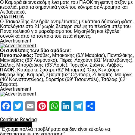
Ο Καμαρά έκρινε ακόμη ένα ματς του ΠΑΟΚ τη φετινή σεζόν με
κεφαλιά, μετά τα σημαντικά γκολ του κόντρα σε Ατρόμητο και
Λεβαδειακό.
ΔΙΑΙΤΗΣΙΑ
Ο Τσακαλίδης δεν ήρθε αντιμέτωπος με κάποια δύσκολη φάση.
Καταλόγισε στο 21’ χωρίς δεύτερη σκέψη το πέναλτι υπέρ του
Παναιτωλικού για μαρκάρισμα του Μιχαηλίδη και έβγαλε
συνολικά από το τσεπάκι του επτά κίτρινες.
Advertisement
Οι συνθέσεις των δύο ομάδων:
Παναιτωλικός:
Τσάβες, Μπακάκης (63’ Μαυρίας), Παντελάκης,
Μαιντέβατς (63’ Λομόνακο), Πέρες, Λαχούντ (81’ Μπελεβώνης),
Σιέλης, Μπουζούκης (63΄Λουίς), Τορεχόν, Στάγιτς, Λιάβας.
ΠΑΟΚ:
Κοτάρσκι, Σάστρε (62’ Μπάμπα), Ότο, Κεντζιόρα,
Μιχαηλίδης, Καμαρά, Σβαμπ (62’ Οζντόεφ), Ζίβκοβιτς, Μουργκ
(46’ Κωνστσντέλιας), Σορετίρε (69’ Τισουντάλι), Τσάλοφ (62’
Σαμάτα).
Advertisement
Facebook
Twitter
Email
Pinterest
WhatsApp
LinkedIn
Telegram
Μοιραστ
Continue Reading
πρωτοσέλιδο
“Έχουμε πολλά προβλήματα και δεν είναι εύκολο να
διαχειριστούμε την κατάσταση”