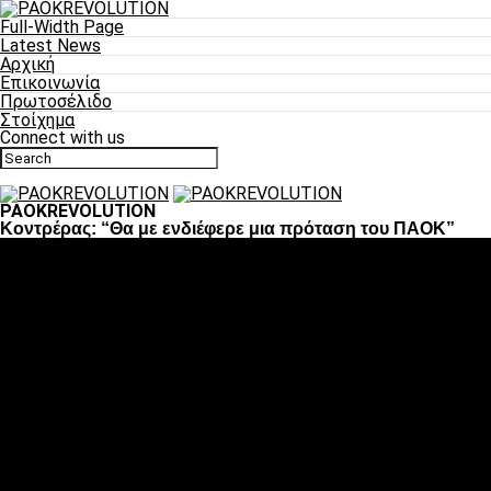
Full-Width Page
Latest News
Αρχική
Επικοινωνία
Πρωτοσέλιδο
Στοίχημα
Connect with us
PAOKREVOLUTION
Κοντρέρας: “Θα με ενδιέφερε μια πρόταση του ΠΑΟΚ”
Ποδόσφαιρο
«Πλέον έχουμε αλλάξει σαν ομάδα, παίξαμε σαν ένα»
«Το πιο σημαντικό είναι η αυτοπεποίθηση των
ποδοσφαιριστών»
«Πάμε να διεκδικήσουμε την οκτάδα»
«Είναι απόλαυση να παίζεις για τον κόσμο του ΠΑΟΚ»
«Θα τα δώσουμε όλα κόντρα στη Λιόν για την οκτάδα»
Μπάσκετ