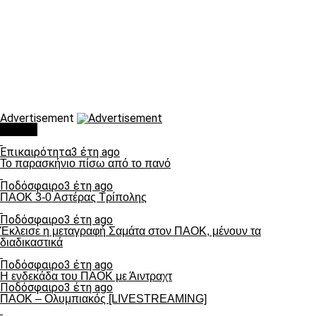
Advertisement
Τάσεις
Επικαιρότητα
3 έτη ago
Το παρασκήνιο πίσω από το πανό
Ποδόσφαιρο
3 έτη ago
ΠΑΟΚ 3-0 Αστέρας Τρίπολης
Ποδόσφαιρο
3 έτη ago
Έκλεισε η μεταγραφή Σαμάτα στον ΠΑΟΚ, μένουν τα
διαδικαστικά
Ποδόσφαιρο
3 έτη ago
Η ενδεκάδα του ΠΑΟΚ με Άιντραχτ
Ποδόσφαιρο
3 έτη ago
ΠΑΟΚ – Ολυμπιακός [LIVESTREAMING]