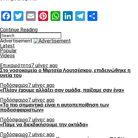
Facebook
Twitter
Email
Pinterest
WhatsApp
LinkedIn
Telegram
Μοιραστ
Continue Reading
Advertisement
Latest
Popular
Videos
Επικαιρότητα
7 μήνες ago
Στο νοσοκομείο ο Μιρτσέα Λουτσέσκου, επιδεινώθηκε η
υγεία του
Ποδόσφαιρο
7 μήνες ago
«Πλέον έχουμε αλλάξει σαν ομάδα, παίξαμε σαν ένα»
Ποδόσφαιρο
7 μήνες ago
«Το πιο σημαντικό είναι η αυτοπεποίθηση των
ποδοσφαιριστών»
Ποδόσφαιρο
7 μήνες ago
«Πάμε να διεκδικήσουμε την οκτάδα»
Ποδόσφαιρο
7 μήνες ago