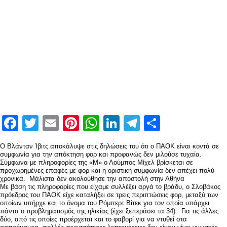
Facebook
Twitter
Email
Pinterest
WhatsApp
LinkedIn
Telegram
Μοιραστ
Ο Βλάνταν Ίβιτς αποκάλυψε στις δηλώσεις του ότι ο ΠΑΟΚ είναι κοντά σε
συμφωνία για την απόκτηση φορ και προφανώς δεν μιλούσε τυχαία.
Σύμφωνα με πληροφορίες της «Μ» ο Λούμπος Μίχελ βρίσκεται σε
προχωρημένες επαφές με φορ και η οριστική συμφωνία δεν απέχει πολύ
χρονικά. Μάλιστα δεν ακολούθησε την αποστολή στην Αθήνα
Με βάση τις πληροφορίες που είχαμε συλλέξει αργά το βράδυ, ο Σλοβάκος
πρόεδρος του ΠΑΟΚ είχε καταλήξει σε τρεις περιπτώσεις φορ, μεταξύ των
οποίων υπήρχε και το όνομα του Ρόμπερτ Βίτεκ για τον οποία υπάρχει
πάντα ο προβληματισμός της ηλικίας (έχει ξεπεράσει τα 34). Για τις άλλες
δύο, από τις οποίες προέρχεται και το φαβορί για να ντυθεί στα