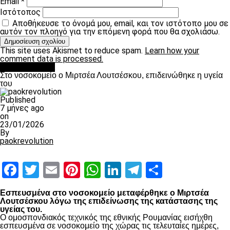
Email
*
Ιστότοπος
Αποθήκευσε το όνομά μου, email, και τον ιστότοπο μου σε
αυτόν τον πλοηγό για την επόμενη φορά που θα σχολιάσω.
This site uses Akismet to reduce spam.
Learn how your
comment data is processed.
Επικαιρότητα
Στο νοσοκομείο ο Μιρτσέα Λουτσέσκου, επιδεινώθηκε η υγεία
του
Published
7 μήνες ago
on
23/01/2026
By
paokrevolution
Facebook
Twitter
Email
Pinterest
WhatsApp
LinkedIn
Telegram
Μοιραστ
Εσπευσμένα στο νοσοκομείο μεταφέρθηκε ο Μιρτσέα
Λουτσέσκου λόγω της επιδείνωσης της κατάστασης της
υγείας του.
Ο ομοσπονδιακός τεχνικός της εθνικής Ρουμανίας εισήχθη
εσπευσμένα σε νοσοκομείο της χώρας τις τελευταίες ημέρες,