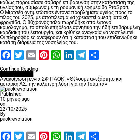
καθώς παρουσίασε σοβαρή επιβάρυνση στην κατάσταση της
υγείας του, σύμφωνα με τη ρουμανική εφημερίδα ProSport.
Ο Μιρτσέα αντιμετώπισε έντονα προβλήματα υγείας προς το
τέλος του 2025, με αποτέλεσμα να χρειαστεί άμεση ιατρική
φροντίδα. Ο 80χρονος ταλαιπωρήθηκε από έντονο
κρυολόγημα, το οποίο επηρέασε αρνητικά την ήδη επιβαρυμένη
καρδιακή του λειτουργία, και κρίθηκε αναγκαία να νοσηλευτεί.
Οι πληροφορίες αναφέρουν ότι η κατάστασή του επιδεινώθηκε
κατά τη διάρκεια της νοσηλείας του.
Facebook
Twitter
Email
Pinterest
WhatsApp
LinkedIn
Telegram
Μοιραστ
Continue Reading
Επικαιρότητα
Ανακοίνωση εννιά ΣΦ ΠΑΟΚ: «Θέλουμε ανεξάρτητο και
αυτάρκη ΑΣ, την καλύτερη λύση για την Τούμπα»
Published
10 μήνες ago
on
22/10/2025
By
paokrevolution
Facebook
Twitter
Email
Pinterest
WhatsApp
LinkedIn
Telegram
Μοιραστ