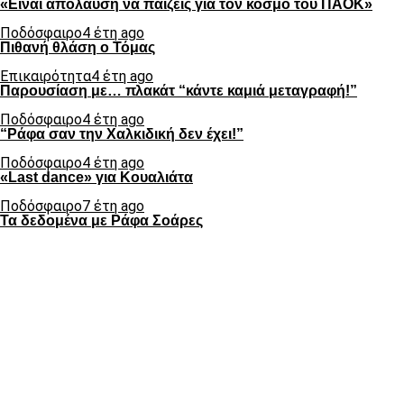
«Είναι απόλαυση να παίζεις για τον κόσμο του ΠΑΟΚ»
Ποδόσφαιρο
4 έτη ago
Πιθανή θλάση ο Τόμας
Επικαιρότητα
4 έτη ago
Παρουσίαση με… πλακάτ “κάντε καμιά μεταγραφή!”
Ποδόσφαιρο
4 έτη ago
“Ράφα σαν την Χαλκιδική δεν έχει!”
Ποδόσφαιρο
4 έτη ago
«Last dance» για Κουαλιάτα
Ποδόσφαιρο
7 έτη ago
Τα δεδομένα με Ράφα Σοάρες