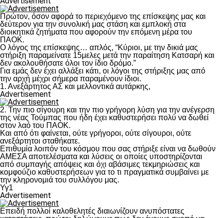
Advertisement
Πρώτον, όσον αφορά το περιεχόμενο της επίσκεψης μας και
δεύτερον για την συνολική μας στάση και εμπλοκή στα
διοικητικά ζητήματα που αφορούν την επόμενη μέρα του
ΠΑΟΚ.
Ο λόγος της επίσκεψης… απλός, “Κύριοι, με την δικιά μας
στήριξη παραμείνατε 15μελες μετά την παραίτηση Κατσαρή και
δεν ακολουθήσατε όλοι τον ίδιο δρόμο.”
Για εμάς δεν έχει αλλάξει κάτι, οι λόγοι της στήριξης μας από
την αρχή μέχρι σήμερα παραμένουν ίδιοι.
1. Ανεξάρτητος ΑΣ και μελλοντικά αυτάρκης,
Advertisement
2. Την πιο σίγουρη και την πιο γρήγορη λύση για την ανέγερση
της νέας Τούμπας που ήδη έχει καθυστερήσει πολύ να δωθεί
στον λαό του ΠΑΟΚ.
Και από ότι φαίνεται, ούτε γρήγοροι, ούτε σίγουροι, ούτε
ανεξάρτητοι σταθήκατε.
Επιθυμία λοιπόν του κόσμου που σας στήριξε είναι να δωθούν
ΑΜΕΣΑ αποτελέσματα και λύσεις οι οποίες υποστηρίζονται
από συμπαγής απόψεις και όχι αβάσιμες τεκμηριώσεις και
κομφούζιο καθυστερήσεων για το τι πραγματικά συμβαίνει με
την κληρονομιά του συλλόγου μας.
Υγ1
Advertisement
Επειδή πολλοί καλοθελητές διαιωνίζουν ανυπόστατες