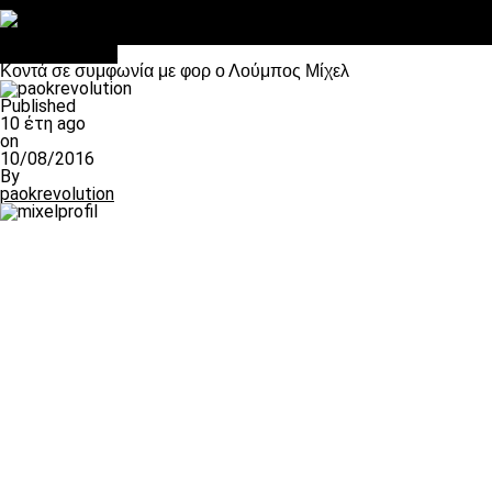
Στο OPEN τα προκριματικά, στη NOVA τα του πρωταθλήματος
Σαν σήμερα: Οταν “έφυγε” ο Λόραντ
Επικαιρότητα
Κοντά σε συμφωνία με φορ ο Λούμπος Μίχελ
Published
10 έτη ago
on
10/08/2016
By
paokrevolution