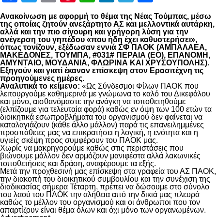
Ανακοίνωση με αφορμή το θέμα της Νέας Τούμπας, μέσω
της οποίας ζητούν ανεξάρτητο ΑΣ και μελλοντικά αυτάρκη,
αλλά και την πιο σίγουρη και γρήγορη λύση για την
ανέγερση του γηπέδου «που ήδη έχει καθυστερήσει»,
όπως τονίζουν, εξέδωσαν εννιά ΣΦ ΠΑΟΚ (ΑΜΠΑΛΑΕΑ,
ΜΑΚΕΔΟΝΕΣ, ΤΟΥΜΠΑ, #031# ΠΕΡΑΙΑ (ΕΟ), ΕΠΑΝΟΜΗ,
ΑΜΥΝΤΑΙΟ, ΜΟΥΔΑΝΙΑ, ΦΛΩΡΙΝΑ ΚΑΙ ΧΡΥΣΟΥΠΟΛΗΣ).
Εξηγούν και γιατί έκαναν επίσκεψη στον Ερασιτέχνη τις
προηγούμενες ημέρες.
Αναλυτικά το κείμενο:
«Ως Σύνδεσμοι Φίλων ΠΑΟΚ που
λειτουργούμε καθημερινά με γνώμωνα το καλό του Δικεφάλου
και μόνο, αισθανόμαστε την ανάγκη να τοποθετηθούμε
(ελπίζουμε για τελευταία φορά) καθώς εν όψη των 100 ετών τα
διοικητικά εσωπροβλήματα του οργανισμού δεν φαίνεται να
καταλαγιάζουν (κάθε άλλο μάλλον) παρά τις επανειλημμένες
προσπάθειες μας να επικρατήσει η λογική, η ενότητα και η
υγιείς σκέψη προς συμφέρουν του ΠΑΟΚ μας.
Χωρίς να μακρηγορούμε καθώς στις περιστάσεις που
βιώνουμε μάλλον δεν αρμόζουν μανιφέστα αλλά λακωνικές
τοποθετήσεις και δράση, αναφέρουμε τα εξής.
Μετά την προχθεσινή μας επίσκεψη στα γραφεία του ΑΣ ΠΑΟΚ,
την διακοπή του διοικητικού συμβουλίου και την συνέχιση της
διαδικασίας σήμερα Τέταρτη, πρέπει να δώσουμε στο σύνολο
του λαού του ΠΑΟΚ την αλήθεια από την δικιά μας πλευρά
καθώς το μέλλον του οργανισμού και οι άνθρωποι που τον
απαρτίζουν είναι θέμα όλων και όχι μόνο των οργανωμένων.