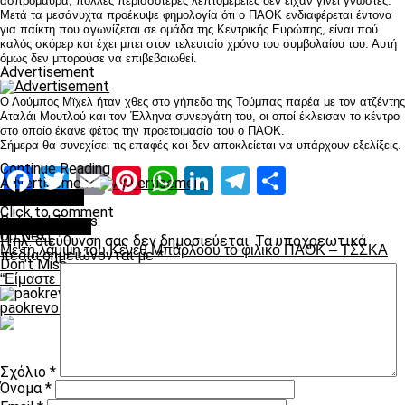
ασπρόμαυρα, πολλές περισσότερες λεπτομέρειες δεν είχαν γίνει γνωστές.
Μετά τα μεσάνυχτα προέκυψε φημολογία ότι ο ΠΑΟΚ ενδιαφέρεται έντονα
για παίκτη που αγωνίζεται σε ομάδα της Κεντρικής Ευρώπης, είναι πού
καλός σκόρερ και έχει μπει στον τελευταίο χρόνο του συμβολαίου του. Αυτή
όμως δεν μπορούσε να επιβεβαιωθεί.
Advertisement
Ο Λούμπος Μϊχελ ήταν χθες στο γήπεδο της Τούμπας παρέα με τον ατζέντης
Αταλάι Μουτλού και τον Έλληνα συνεργάτη του, οι οποί έκλεισαν το κέντρο
στο οποίο έκανε φέτος την προετοιμασία του ο ΠΑΟΚ.
Σήμερα θα συνεχίσει τις επαφές και δεν αποκλείεται να υπάρχουν εξελίξεις.
Continue Reading
Facebook
Twitter
Email
Pinterest
WhatsApp
LinkedIn
Telegram
Μοιραστ
Advertisement
You may like
Click to comment
Related Topics:
Leave a Reply
Up Next
Η ηλ. διεύθυνση σας δεν δημοσιεύεται.
Τα υποχρεωτικά
Με τη λάμψη του Κένεθ Μπάρλοου το φιλικό ΠΑΟΚ – ΤΣΣΚΑ
πεδία σημειώνονται με
*
Don't Miss
“Είμαστε κοντά στην απόκτηση επιθετικού”
paokrevolution
Σχόλιο
*
Όνομα
*