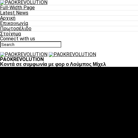
Full-Width Page
Latest News
Αρχική
Επικοινωνία
Πρωτοσέλιδο
Στοίχημα
Connect with us
PAOKREVOLUTION
Κοντά σε συμφωνία με φορ ο Λούμπος Μίχελ
Ποδόσφαιρο
«Πλέον έχουμε αλλάξει σαν ομάδα, παίξαμε σαν ένα»
«Το πιο σημαντικό είναι η αυτοπεποίθηση των
ποδοσφαιριστών»
«Πάμε να διεκδικήσουμε την οκτάδα»
«Είναι απόλαυση να παίζεις για τον κόσμο του ΠΑΟΚ»
«Θα τα δώσουμε όλα κόντρα στη Λιόν για την οκτάδα»
Μπάσκετ