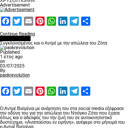
ΧΡΥΣΟΥΠΟΛΗ».
Advertisement
Facebook
Twitter
Email
Pinterest
WhatsApp
LinkedIn
Telegram
Μοιραστ
Continue Reading
Επικαιρότητα
Συγκλονισμένος και ο Αντρέ με την απώλεια του Ζότα
Published
1 έτος ago
on
03/07/2025
By
paokrevolution
Facebook
Twitter
Email
Pinterest
WhatsApp
LinkedIn
Telegram
Μοιραστ
Ο Αντρέ Βιεϊρίνια με ανάρτηση του στα social media εξέφρασε
την οδύνη του για την απώλεια του Ντιόγκο Ζότα που έχασε
όπως και ο αδελφός του την ζωή του σε αυτοκινητιστικό
δυστύχημα. «Αναπαύσου εν ειρήνη», ανέφερε στο μήνυμά του
ο Αντρέ Βιεϊρίνια.