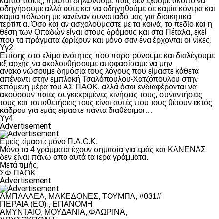
καταστάσεις, πρώτοι δηλώνουμε πως δεν έχουμε σκοπό να
οδηγήσουμε αλλά ούτε και να οδηγηθούμε σε καμία κόντρα και
καμία πόλωση με κανέναν συνοπαδό μας για διοικητικά
τερτίπια. Όσο και αν ασχολούμαστε με τα κοινά, το πεδίο και η
θέση των Οπαδών είναι στους δρόμους και στα Πέταλα, εκεί
που τα πράγματα ζορίζουν και μόνο σαν ένα έρχονται οι νίκες.
Υγ2
Επίσης στο κλίμα ενότητας που παροτρύνουμε και διαλέγουμε
εξ αρχής να ακολουθήσουμε αποφασίσαμε να μην
ανακοινώσουμε δημόσια τους λόγους που είμαστε κάθετα
απέναντι στην εμπλοκή Τσαλόπουλου-Χατζόπουλου στην
επόμενη μέρα του ΑΣ ΠΑΟΚ, αλλά όσοι ενδιαφέρονται να
ακούσουν ποιες συγκεκριμένες κινήσεις τους, συναντήσεις
τους και τοποθετήσεις τους είναι αυτές που τους θέτουν εκτός
κάδρου για εμάς είμαστε πάντα διαθέσιμοι…
Υγ4
Advertisement
Εμείς είμαστε μόνο Π.Α.Ο.Κ.
Μόνο τα 4 γράμματα έχουν σημασία για εμάς και ΚΑΝΕΝΑΣ
δεν είναι πάνω απο αυτά τα ιερά γράμματα.
Μετά τιμής,
ΣΦ ΠΑΟΚ
Advertisement
ΑΜΠΑΛΑΕΑ, ΜΑΚΕΔΟΝΕΣ, ΤΟΥΜΠΑ, #031#
ΠΕΡΑΙΑ (ΕΟ) , ΕΠΑΝΟΜΗ
ΑΜΥΝΤΑΙΟ, ΜΟΥΔΑΝΙΑ, ΦΛΩΡΙΝΑ,