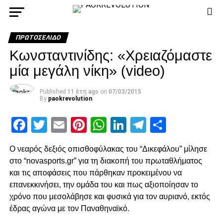
ΠΡΩΤΟΣΈΛΙΔΟ
Kωνσταντινίδης: «Χρειαζόμαστε
μία μεγάλη νίκη» (video)
Published
11 έτη ago
on
07/03/2015
By
paokrevolution
Facebook
Twitter
Email
Pinterest
WhatsApp
LinkedIn
Telegram
Μοιρασ
Ο νεαρός δεξιός οπισθοφύλακας του “Δικεφάλου” μίλησε
στο “novasports.gr” για τη διακοπή του πρωταθλήματος
και τις αποφάσεις που πάρθηκαν προκειμένου να
επανεκκινήσει, την ομάδα του και πως αξιοποίησαν το
χρόνο που μεσολάβησε και φυσικά για τον αυριανό, εκτός
έδρας αγώνα με τον Παναθηναϊκό.