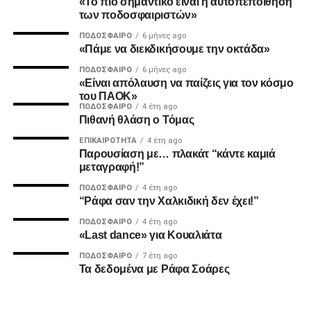
«Το πιο σημαντικό είναι η αυτοπεποίθηση
των ποδοσφαιριστών»
Ο Καμαρά έκρινε ακόμη ένα ματς του ΠΑΟΚ τη φετινή
ΠΟΔΌΣΦΑΙΡΟ
6 μήνες ago
σεζόν με κεφαλιά, μετά τα σημαντικά γκολ του κόντρα σε
«Πάμε να διεκδικήσουμε την οκτάδα»
Ατρόμητο και Λεβαδειακό.
ΠΟΔΌΣΦΑΙΡΟ
6 μήνες ago
«Είναι απόλαυση να παίζεις για τον κόσμο
ΔΙΑΙΤΗΣΙΑ
του ΠΑΟΚ»
ΠΟΔΌΣΦΑΙΡΟ
4 έτη ago
Πιθανή θλάση ο Τόμας
Ο Τσακαλίδης δεν ήρθε αντιμέτωπος με κάποια δύσκολη
φάση. Καταλόγισε στο 21’ χωρίς δεύτερη σκέψη το
ΕΠΙΚΑΙΡΌΤΗΤΑ
4 έτη ago
Παρουσίαση με… πλακάτ “κάντε καμιά
πέναλτι υπέρ του Παναιτωλικού για μαρκάρισμα του
μεταγραφή!”
Μιχαηλίδη και έβγαλε συνολικά από το τσεπάκι του επτά
ΠΟΔΌΣΦΑΙΡΟ
4 έτη ago
κίτρινες.
“Ράφα σαν την Χαλκιδική δεν έχει!”
ΠΟΔΌΣΦΑΙΡΟ
4 έτη ago
«Last dance» για Κουαλιάτα
ADVERTISEMENT
ΠΟΔΌΣΦΑΙΡΟ
7 έτη ago
Τα δεδομένα με Ράφα Σοάρες
Οι συνθέσεις των δύο ομάδων: