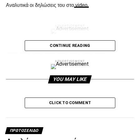
Αναλυτικά οι δηλώσεις του στο
video.
ADVERTISEMENT
CONTINUE READING
Facebook
Twitter
Email
Pinterest
WhatsApp
LinkedIn
Telegram
Μοιρασ
ADVERTISEMENT
RELATED TOPICS:
YOU MAY LIKE
UP NEXT
Άλλα λέει ο ΠΑΟΚ και άλλα ο Μαντούρο!
DON'T MISS
CLICK TO COMMENT
Τους ξεπροβόδισε ο Φάνης (video)
paokrevolution
ΠΡΩΤΟΣΈΛΙΔΟ