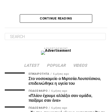
Ο Τσάβες είπε «όχι» σε σουτ του Ζίβκοβιτς
Δύο λεπτά αργότερα, ο Τσάβες έσωσε με το πόδι στην
CONTINUE READING
κλειστή του γωνία, μετά από σουτ του Ζίβκοβιτς και στην
επόμενη φάση ο Καμαρά είδε σε κεφαλιά του τη μπάλα να
φεύγει ελάχιστα πάνω από την εστία.
Λύτρωση στο 87’
ADVERTISEMENT
Το πολυπόθητο γκολ για τον ΠΑΟΚ ήρθε, τελικά, στο 87′.
Ο Ζίβκοβιτς εκτέλεσε κόρνερ και ο Μαντί Καμαρά με
κεφαλιά ακριβείας έστειλε τη μπάλα στο βάθος της εστίας
LATEST
POPULAR
VIDEOS
του Παναιτωλικού, γράφοντας το 0-1.
ΕΠΙΚΑΙΡΌΤΗΤΑ
6 μήνες ago
Στο νοσοκομείο ο Μιρτσέα Λουτσέσκου,
επιδεινώθηκε η υγεία του
ADVERTISEMENT
ΠΟΔΌΣΦΑΙΡΟ
6 μήνες ago
«Πλέον έχουμε αλλάξει σαν ομάδα,
παίξαμε σαν ένα»
ΠΟΔΌΣΦΑΙΡΟ
6 μήνες ago
MVP