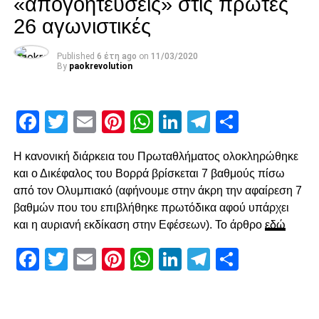
«απογοητεύσεις» στις πρώτες
με άστοχο σουτ του Σάστρε εκτός περιοχής, πριν στο 58′ ο
26 αγωνιστικές
Ότο χάσει σπουδαία ευκαιρία με πλασέ από την μικρή
περιοχή.
Published
6 έτη ago
on
11/03/2020
By
paokrevolution
Ο Κοτάρσκι «έσωσε» τον Καμαρά
Στο 60’ ο Παναιτωλικός απείλησε από μεγάλο λάθος του
Facebook
Twitter
Email
Pinterest
WhatsApp
LinkedIn
Telegram
Μοιρασ
Καμαρά, ο οποίος προσπάθησε να γυρίσει προς τα πίσω,
ο Λαχούντ βγήκε απέναντι από τον Κοτάρσκι, αλλά ο
Η κανονική διάρκεια του Πρωταθλήματος ολοκληρώθηκε
Κροάτης τον νίκησε. Η επόμενη αξιοσημείωτη φάση
και ο Δικέφαλος του Βορρά βρίσκεται 7 βαθμούς πίσω
καταγράφηκε στο 78’, με γύρισμα του Ζίβκοβιτς στην
από τον Ολυμπιακό (αφήνουμε στην άκρη την αφαίρεση 7
καρδιά της περιοχής και επέμβαση του Τσάβες προ του
βαθμών που του επιβλήθηκε πρωτόδικα αφού υπάρχει
επερχόμενου Τισουντάλι.
και η αυριανή εκδίκαση στην Εφέσεων). Το άρθρο
εδώ
Facebook
Twitter
Email
Pinterest
WhatsApp
LinkedIn
Telegram
Μοιρασ
ADVERTISEMENT