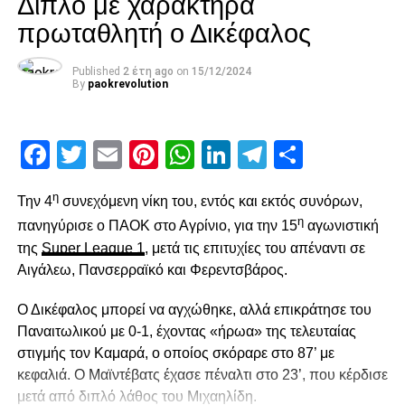
Διπλό με χαρακτήρα
πρωταθλητή ο Δικέφαλος
Published
2 έτη ago
on
15/12/2024
By
paokrevolution
Facebook
Twitter
Email
Pinterest
WhatsApp
LinkedIn
Telegram
Μοιρασ
η
Την 4
συνεχόμενη νίκη του, εντός και εκτός συνόρων,
η
πανηγύρισε ο ΠΑΟΚ στο Αγρίνιο, για την 15
αγωνιστική
της
Super League 1
, μετά τις επιτυχίες του απέναντι σε
Αιγάλεω, Πανσερραϊκό και Φερεντσβάρος.
Ο Δικέφαλος μπορεί να αγχώθηκε, αλλά επικράτησε του
Παναιτωλικού με 0-1, έχοντας «ήρωα» της τελευταίας
στιγμής τον Καμαρά, ο οποίος σκόραρε στο 87’ με
κεφαλιά. Ο Μαϊντέβατς έχασε πέναλτι στο 23’, που κέρδισε
μετά από διπλό λάθος του Μιχαηλίδη.