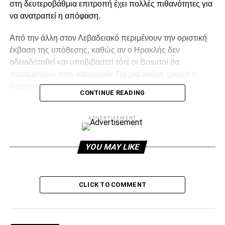
στη δευτεροβάθμια επιτροπή έχει πολλές πιθανότητες για
να ανατραπεί η απόφαση.
Από την άλλη στον Λεβαδειακό περιμένουν την οριστική
έκβαση της υπόθεσης, καθώς αν ο Ηρακλής δεν
αδειοδοτηθεί και υποβιβαστεί τότε οι Βοιωτοί θα
παραμείνουν στην κατηγορία. Για μια ακόμη χρονιά ο
Κομπότης τα καταφέρνει όπως όλα δείχνουν.
CONTINUE READING
ADVERTISEMENT
ADVERTISEMENT
YOU MAY LIKE
Facebook
Twitter
Email
Pinterest
WhatsApp
LinkedIn
Telegram
Μοιρασ
CLICK TO COMMENT
RELATED TOPICS:
UP NEXT