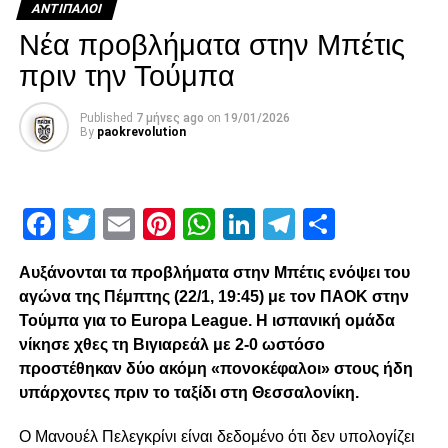
Μεγάλο διπλό ο Πανιώνιος!
ΑΝΤΊΠΑΛΟΙ
DON'T MISS
Νέα προβλήματα στην Μπέτις
Καυτή ατμόσφαιρα στη Λεωφόρο ελέω
πριν την Τούμπα
αποκλεισμού
Published
7 μήνες ago
on
19/01/2026
By
paokrevolution
paokrevolution
Facebook
Twitter
Email
Pinterest
WhatsApp
LinkedIn
Telegram
Μοιρασ
Αυξάνονται τα προβλήματα στην Μπέτις ενόψει του
αγώνα της Πέμπτης (22/1, 19:45) με τον
ΠΑΟΚ
στην
Τούμπα για το
Europa
League
. Η ισπανική ομάδα
νίκησε χθες τη Βιγιαρεάλ με 2-0 ωστόσο
προστέθηκαν δύο ακόμη «πονοκέφαλοι» στους ήδη
υπάρχοντες πριν το ταξίδι στη Θεσσαλονίκη.
Ο Μανουέλ Πελεγκρίνι είναι δεδομένο ότι δεν υπολογίζει