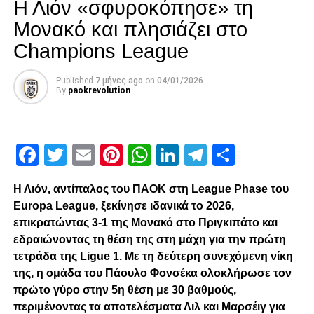
Η Λιόν «σφυροκόπησε» τη
Αναλυτικά η ανακοίνωση της Αστυνομίας:
Μονακό και πλησιάζει στο
Στη δημοσιότητα δόθηκε απόφαση του αστυνομικού
Champions League
διευθυντή Ακαρνανίας Δημήτρη Γαλαζούλα αναφορικά με
τα μέτρα τήρησης της τάξης κατά τη διεξαγωγή του αγώνα
Published
7 μήνες ago
on
04/01/2026
ποδοσφαίρου για την 16η αγωνιστική του
By
paokrevolution
πρωταθλήματος της Super League μεταξύ των
Παναιτωλικoύ– Π.Α.Ο.Κ., που θα διεξαχθεί το Σάββατο
10.1.2026 και ώρα 19.30, στο γήπεδο του Παναιτωλικού
Facebook
Twitter
Email
Pinterest
WhatsApp
LinkedIn
Telegram
Μοιρασ
στο Αγρίνιο.
Η Λιόν, αντίπαλος του ΠΑΟΚ στη League Phase του
ADVERTISEMENT
Europa League, ξεκίνησε ιδανικά το 2026,
επικρατώντας 3-1 της Μονακό στο Πριγκιπάτο και
εδραιώνοντας τη θέση της στη μάχη για την πρώτη
τετράδα της Ligue 1. Με τη δεύτερη συνεχόμενη νίκη
Η Π.Α.Ε. Παναιτωλικός (γηπεδούχος) να εκδώσει έως
της, η ομάδα του Πάουλο Φονσέκα ολοκλήρωσε τον
τέσσερις χιλιάδες διακόσια εβδομήντα πέντε (4.275)
πρώτο γύρο στην 5η θέση με 30 βαθμούς,
εισιτήρια, συμπεριλαμβανομένων των προβλεπόμενων
περιμένοντας τα αποτελέσματα Λιλ και Μαρσέιγ για