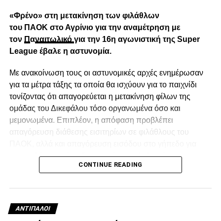
Facebook
Twitter
Email
Pinterest
WhatsApp
LinkedIn
Telegram
Μοιρασ
«Φρένο» στη μετακίνηση των φιλάθλων
του ΠΑΟΚ στο Αγρίνιο για την αναμέτρηση με
τον
Π
α
ναιτωλικό
για την 16η αγωνιστική της Super
League έβαλε η αστυνομία.
Με ανακοίνωση τους οι αστυνομικές αρχές ενημέρωσαν
για τα μέτρα τάξης τα οποία θα ισχύουν για το παιχνίδι
τονίζοντας ότι απαγορεύεται η μετακίνηση φίλων της
ομάδας του Δικεφάλου τόσο οργανωμένα όσο και
μεμονωμένα. Επιπλέον, η απόφαση προβλέπει
απαγόρευση διάθεσης εισιτηρίων σε φιλάθλους του
ΠΑΟΚ, αλλά και απαγόρευση εισόδου στο γήπεδο για
οποιονδήποτε φέρει διακριτικά της φιλοξενούμενης
CONTINUE READING
ομάδας, όπως κασκόλ, πανό ή ρουχισμό με ασπρόμαυρα
χρώματα. Παράλληλα, δεν παραχωρείται θύρα ή κερκίδα
για τους φιλοξενούμενους, με το γήπεδο να ανοίγει
αποκλειστικά για τους φίλους του Παναιτωλικού.
ΑΝΤΊΠΑΛΟΙ