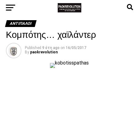
ΑΝΤΊΠΑΛΟΙ
Κομπότης… χαϊλάντερ
Published
9 έτη ago
on
16/05/2017
By
paokrevolution