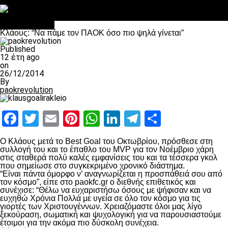
Στο OPEN τα προκριματικά, στη NOVA τα του πρωταθλήματος
Σαν σήμερα: Οταν “έφυγε” ο Λόραντ
πρωτοσέλιδο
Κλάους: “Να πάμε τον ΠΑΟΚ όσο πιο ψηλά γίνεται”
Published
12 έτη ago
on
26/12/2014
By
paokrevolution
Facebook
Twitter
Email
Pinterest
WhatsApp
LinkedIn
Telegram
Μοιραστ
Ο Κλάους μετά το Best Goal του Οκτωβρίου, πρόσθεσε στη
συλλογή του και το έπαθλο του MVP για τον Νοέμβριο χάρη
στις σταθερά πολύ καλές εμφανίσεις του και τα τέσσερα γκολ
που σημείωσε στο συγκεκριμένο χρονικό διάστημα.
“Είναι πάντα όμορφο ν’ αναγνωρίζεται η προσπάθειά σου από
τον κόσμο”, είπε στο paokfc.gr ο διεθνής επιθετικός και
συνέχισε: “Θέλω να ευχαριστήσω όσους με ψήφισαν και να
ευχηθώ Χρόνια Πολλά με υγεία σε όλο τον κόσμο για τις
γιορτές των Χριστουγέννων. Χρειαζόμαστε όλοι μας λίγο
ξεκούραση, σωματική και ψυχολογική για να παρουσιαστούμε
έτοιμοι για την ακόμα πιο δύσκολη συνέχεια.