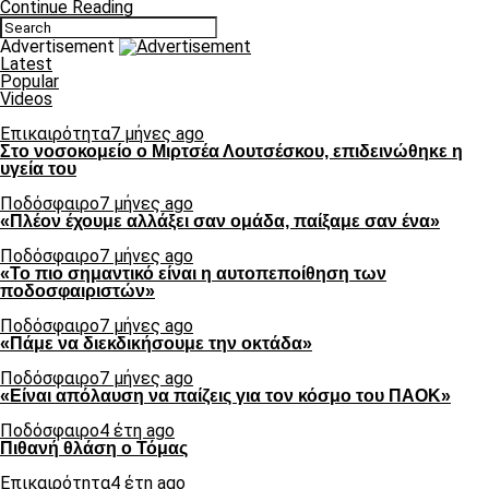
Continue Reading
Advertisement
Latest
Popular
Videos
Επικαιρότητα
7 μήνες ago
Στο νοσοκομείο ο Μιρτσέα Λουτσέσκου, επιδεινώθηκε η
υγεία του
Ποδόσφαιρο
7 μήνες ago
«Πλέον έχουμε αλλάξει σαν ομάδα, παίξαμε σαν ένα»
Ποδόσφαιρο
7 μήνες ago
«Το πιο σημαντικό είναι η αυτοπεποίθηση των
ποδοσφαιριστών»
Ποδόσφαιρο
7 μήνες ago
«Πάμε να διεκδικήσουμε την οκτάδα»
Ποδόσφαιρο
7 μήνες ago
«Είναι απόλαυση να παίζεις για τον κόσμο του ΠΑΟΚ»
Ποδόσφαιρο
4 έτη ago
Πιθανή θλάση ο Τόμας
Επικαιρότητα
4 έτη ago