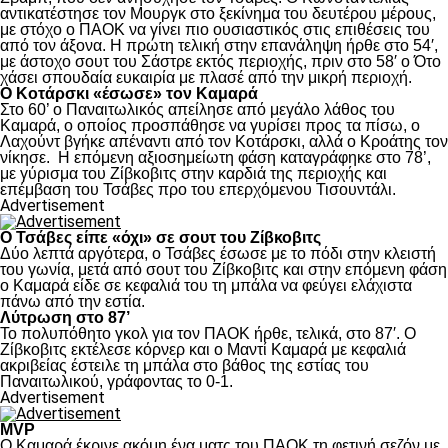
αντικατέστησε τον Μουργκ στο ξεκίνημα του δευτέρου μέρους,
με στόχο ο ΠΑΟΚ να γίνει πιο ουσιαστικός στις επιθέσεις του
από τον άξονα. Η πρώτη τελική στην επανάληψη ήρθε στο 54′,
με άστοχο σουτ του Σάστρε εκτός περιοχής, πριν στο 58′ ο Ότο
χάσει σπουδαία ευκαιρία με πλασέ από την μικρή περιοχή.
Ο Κοτάρσκι «έσωσε» τον Καμαρά
Στο 60’ ο Παναιτωλικός απείλησε από μεγάλο λάθος του
Καμαρά, ο οποίος προσπάθησε να γυρίσει προς τα πίσω, ο
Λαχούντ βγήκε απέναντι από τον Κοτάρσκι, αλλά ο Κροάτης τον
νίκησε. Η επόμενη αξιοσημείωτη φάση καταγράφηκε στο 78’,
με γύρισμα του Ζίβκοβιτς στην καρδιά της περιοχής και
επέμβαση του Τσάβες προ του επερχόμενου Τισουντάλι.
Advertisement
Ο Τσάβες είπε «όχι» σε σουτ του Ζίβκοβιτς
Δύο λεπτά αργότερα, ο Τσάβες έσωσε με το πόδι στην κλειστή
του γωνία, μετά από σουτ του Ζίβκοβιτς και στην επόμενη φάση
ο Καμαρά είδε σε κεφαλιά του τη μπάλα να φεύγει ελάχιστα
πάνω από την εστία.
Λύτρωση στο 87’
Το πολυπόθητο γκολ για τον ΠΑΟΚ ήρθε, τελικά, στο 87′. Ο
Ζίβκοβιτς εκτέλεσε κόρνερ και ο Μαντί Καμαρά με κεφαλιά
ακριβείας έστειλε τη μπάλα στο βάθος της εστίας του
Παναιτωλικού, γράφοντας το 0-1.
Advertisement
MVP
Ο Καμαρά έκρινε ακόμη ένα ματς του ΠΑΟΚ τη φετινή σεζόν με