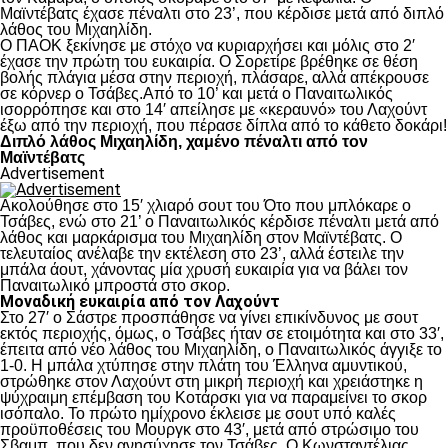
Μαϊντέβατς έχασε πέναλτι στο 23’, που κέρδισε μετά από διπλό
λάθος του Μιχαηλίδη.
Ο ΠΑΟΚ ξεκίνησε με στόχο να κυριαρχήσει και μόλις στο 2′
έχασε την πρώτη του ευκαιρία. Ο Σορετίρε βρέθηκε σε θέση
βολής πλάγια μέσα στην περιοχή, πλάσαρε, αλλά απέκρουσε
σε κόρνερ ο Τσάβες.Από το 10’ και μετά ο Παναιτωλικός
ισορρόπησε και στο 14′ απείλησε με «κεραυνό» του Λαχούντ
έξω από την περιοχή, που πέρασε δίπλα από το κάθετο δοκάρι!
Διπλό λάθος Μιχαηλίδη, χαμένο πέναλτι από τον
Μαϊντέβατς
Advertisement
Ακολούθησε στο 15′ χλιαρό σουτ του Ότο που μπλόκαρε ο
Τσάβες, ενώ στο 21’ ο Παναιτωλικός κέρδισε πέναλτι μετά από
λάθος και μαρκάρισμα του Μιχαηλίδη στον Μαϊντέβατς. Ο
τελευταίος ανέλαβε την εκτέλεση στο 23’, αλλά έστειλε την
μπάλα άουτ, χάνοντας μία χρυσή ευκαιρία για να βάλει τον
Παναιτωλικό μπροστά στο σκορ.
Μοναδική ευκαιρία από τον Λαχούντ
Στο 27′ ο Σάστρε προσπάθησε να γίνει επικίνδυνος με σουτ
εκτός περιοχής, όμως, ο Τσάβες ήταν σε ετοιμότητα και στο 33′,
έπειτα από νέο λάθος του Μιχαηλίδη, ο Παναιτωλικός άγγιξε το
1-0. Η μπάλα χτύπησε στην πλάτη του Έλληνα αμυντικού,
στρώθηκε στον Λαχούντ στη μικρή περιοχή και χρειάστηκε η
ψύχραιμη επέμβαση του Κοτάρσκι για να παραμείνει το σκορ
ισόπαλο. Το πρώτο ημίχρονο έκλεισε με σουτ υπό καλές
προϋποθέσεις του Μουργκ στο 43′, μετά από στρώσιμο του
Σβαμπ, που δεν ανησύχησε τον Τσάβες. Ο Κωνσταντέλιας