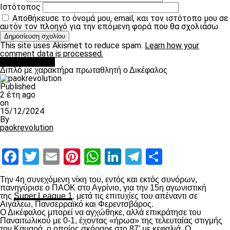
Ιστότοπος
Αποθήκευσε το όνομά μου, email, και τον ιστότοπο μου σε
αυτόν τον πλοηγό για την επόμενη φορά που θα σχολιάσω.
This site uses Akismet to reduce spam.
Learn how your
comment data is processed.
πρωτοσέλιδο
Διπλό με χαρακτήρα πρωταθλητή ο Δικέφαλος
Published
2 έτη ago
on
15/12/2024
By
paokrevolution
Facebook
Twitter
Email
Pinterest
WhatsApp
LinkedIn
Telegram
Μοιραστ
Την 4
η
συνεχόμενη νίκη του, εντός και εκτός συνόρων,
πανηγύρισε ο ΠΑΟΚ στο Αγρίνιο, για την 15
η
αγωνιστική
της
Super League 1
, μετά τις επιτυχίες του απέναντι σε
Αιγάλεω, Πανσερραϊκό και Φερεντσβάρος.
Ο Δικέφαλος μπορεί να αγχώθηκε, αλλά επικράτησε του
Παναιτωλικού με 0-1, έχοντας «ήρωα» της τελευταίας στιγμής
τον Καμαρά, ο οποίος σκόραρε στο 87’ με κεφαλιά. Ο