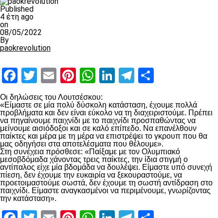
Published
4 έτη ago
on
08/05/2022
By
paokrevolution
Facebook
Twitter
Email
Pinterest
WhatsApp
LinkedIn
Telegram
Μοιραστ
Οι δηλώσεις του Λουτσέσκου:
«Είμαστε σε μία πολύ δύσκολη κατάσταση, έχουμε πολλά
προβλήματα και δεν είναι εύκολο να τη διαχειριστούμε. Πρέπει
να πηγαίνουμε παιχνίδι με το παιχνίδι προσπαθώντας να
μείνουμε αισιόδοξοι και σε καλό επίπεδο. Να επανέλθουν
παίκτες και μέρα με τη μέρα να επιστρέψει το γκρουπ που θα
μας οδηγήσει στα αποτελέσματα που θέλουμε».
Στη συνέχεια πρόσθεσε: «Παίξαμε με τον Ολυμπιακό
μεσοβδόμαδα χάνοντας τρεις παίκτες, την ίδια στιγμή ο
αντίπαλος είχε μία βδομάδα να δουλέψει. Είμαστε υπό συνεχή
πίεση, δεν έχουμε την ευκαιρία να ξεκουραστούμε, να
προετοιμαστούμε σωστά, δεν έχουμε τη σωστή αντίδραση στο
παιχνίδι. Είμαστε αναγκασμένοι να περιμένουμε, γνωρίζοντας
την κατάσταση».