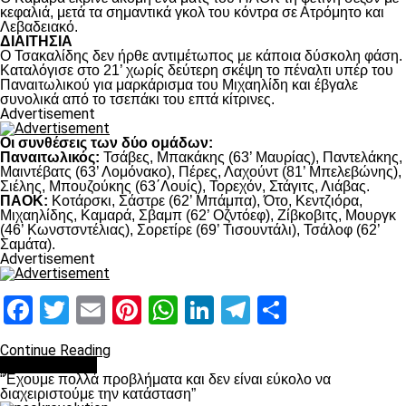
κεφαλιά, μετά τα σημαντικά γκολ του κόντρα σε Ατρόμητο και
Λεβαδειακό.
ΔΙΑΙΤΗΣΙΑ
Ο Τσακαλίδης δεν ήρθε αντιμέτωπος με κάποια δύσκολη φάση.
Καταλόγισε στο 21’ χωρίς δεύτερη σκέψη το πέναλτι υπέρ του
Παναιτωλικού για μαρκάρισμα του Μιχαηλίδη και έβγαλε
συνολικά από το τσεπάκι του επτά κίτρινες.
Advertisement
Οι συνθέσεις των δύο ομάδων:
Παναιτωλικός:
Τσάβες, Μπακάκης (63’ Μαυρίας), Παντελάκης,
Μαιντέβατς (63’ Λομόνακο), Πέρες, Λαχούντ (81’ Μπελεβώνης),
Σιέλης, Μπουζούκης (63΄Λουίς), Τορεχόν, Στάγιτς, Λιάβας.
ΠΑΟΚ:
Κοτάρσκι, Σάστρε (62’ Μπάμπα), Ότο, Κεντζιόρα,
Μιχαηλίδης, Καμαρά, Σβαμπ (62’ Οζντόεφ), Ζίβκοβιτς, Μουργκ
(46’ Κωνστσντέλιας), Σορετίρε (69’ Τισουντάλι), Τσάλοφ (62’
Σαμάτα).
Advertisement
Facebook
Twitter
Email
Pinterest
WhatsApp
LinkedIn
Telegram
Μοιραστ
Continue Reading
πρωτοσέλιδο
“Έχουμε πολλά προβλήματα και δεν είναι εύκολο να
διαχειριστούμε την κατάσταση”