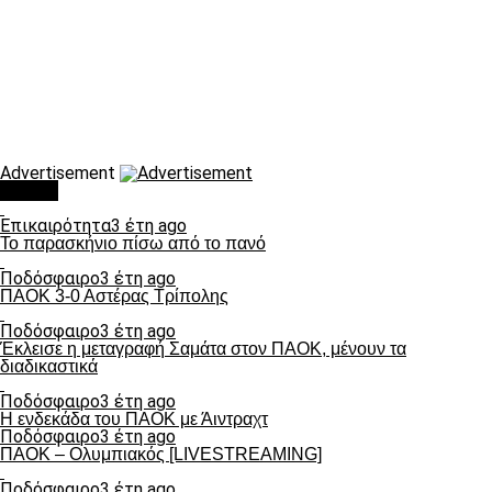
Advertisement
Τάσεις
Επικαιρότητα
3 έτη ago
Το παρασκήνιο πίσω από το πανό
Ποδόσφαιρο
3 έτη ago
ΠΑΟΚ 3-0 Αστέρας Τρίπολης
Ποδόσφαιρο
3 έτη ago
Έκλεισε η μεταγραφή Σαμάτα στον ΠΑΟΚ, μένουν τα
διαδικαστικά
Ποδόσφαιρο
3 έτη ago
Η ενδεκάδα του ΠΑΟΚ με Άιντραχτ
Ποδόσφαιρο
3 έτη ago
ΠΑΟΚ – Ολυμπιακός [LIVESTREAMING]
Ποδόσφαιρο
3 έτη ago