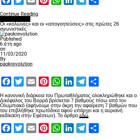
Facebook
Twitter
Email
Pinterest
WhatsApp
LinkedIn
Telegram
Μοιραστ
Continue Reading
Ποδόσφαιρο
Οι «κολώνες» και οι «απογοητεύσεις» στις πρώτες 26
αγωνιστικές
Published
6 έτη ago
on
11/03/2020
By
paokrevolution
Facebook
Twitter
Email
Pinterest
WhatsApp
LinkedIn
Telegram
Μοιραστ
Η κανονική διάρκεια του Πρωταθλήματος ολοκληρώθηκε και ο
Δικέφαλος του Βορρά βρίσκεται 7 βαθμούς πίσω από τον
Ολυμπιακό (αφήνουμε στην άκρη την αφαίρεση 7 βαθμών που
του επιβλήθηκε πρωτόδικα αφού υπάρχει και η αυριανή
εκδίκαση στην Εφέσεων). Το άρθρο
εδώ
Facebook
Twitter
Email
Pinterest
WhatsApp
LinkedIn
Telegram
Μοιραστ