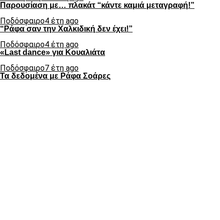
Παρουσίαση με… πλακάτ “κάντε καμιά μεταγραφή!”
Ποδόσφαιρο
4 έτη ago
“Ράφα σαν την Χαλκιδική δεν έχει!”
Ποδόσφαιρο
4 έτη ago
«Last dance» για Κουαλιάτα
Ποδόσφαιρο
7 έτη ago
Τα δεδομένα με Ράφα Σοάρες