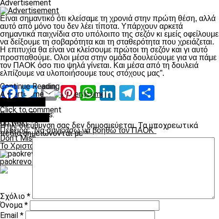
Advertisement
Είναι σημαντικό ότι κλείσαμε τη χρονιά στην πρώτη θέση, αλλά
αυτό από μόνο του δεν λέει τίποτα. Υπάρχουν αρκετά
σημαντικά παιχνίδια στο υπόλοιπο της σεζόν κι εμείς οφείλουμε
να δείξουμε τη σοβαρότητα και τη σταθερότητα που χρειάζεται.
Η επιτυχία θα είναι να κλείσουμε πρώτοι τη σεζόν και γι αυτό
προσπαθούμε. Ολοι μέσα στην ομάδα δουλεύουμε για να πάμε
τον ΠΑΟΚ όσο πιο ψηλά γίνεται. Και μέσα από τη δουλειά
ελπίζουμε να υλοποιήσουμε τους στόχους μας”.
Continue Reading
Facebook
Twitter
Email
Pinterest
WhatsApp
LinkedIn
Telegram
Μοιραστ
Advertisement
You may like
Click to comment
Related Topics:
Leave a Reply
Up Next
Η ηλ. διεύθυνση σας δεν δημοσιεύεται.
Τα υποχρεωτικά
Περέιρα: “Να συνεχίσω να βοηθώ τον ΠΑΟΚ”
πεδία σημειώνονται με
*
Don't Miss
Το Χριστουγεννιάτικο πνεύμα του ΠΑΟΚ (video)
paokrevolution
Σχόλιο
*
Όνομα
*
Email
*