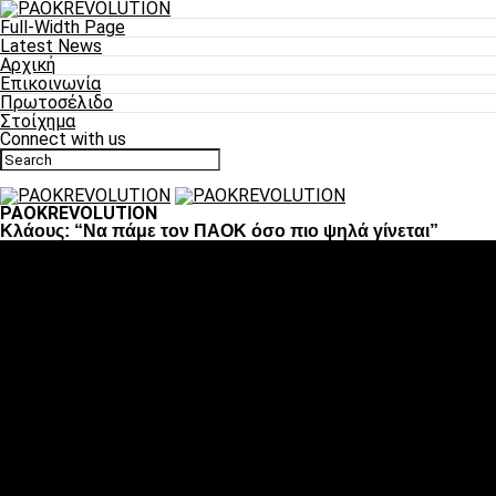
Full-Width Page
Latest News
Αρχική
Επικοινωνία
Πρωτοσέλιδο
Στοίχημα
Connect with us
PAOKREVOLUTION
Κλάους: “Να πάμε τον ΠΑΟΚ όσο πιο ψηλά γίνεται”
Ποδόσφαιρο
«Πλέον έχουμε αλλάξει σαν ομάδα, παίξαμε σαν ένα»
«Το πιο σημαντικό είναι η αυτοπεποίθηση των
ποδοσφαιριστών»
«Πάμε να διεκδικήσουμε την οκτάδα»
«Είναι απόλαυση να παίζεις για τον κόσμο του ΠΑΟΚ»
«Θα τα δώσουμε όλα κόντρα στη Λιόν για την οκτάδα»
Μπάσκετ