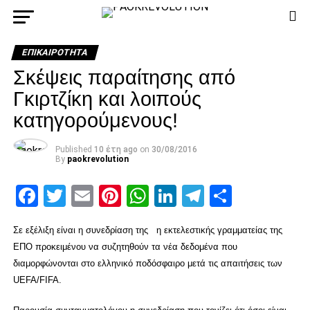
ΕΠΙΚΑΙΡΌΤΗΤΑ
Σκέψεις παραίτησης από
Γκιρτζίκη και λοιπούς
κατηγορούμενους!
Published
10 έτη ago
on
30/08/2016
By
paokrevolution
Facebook
Twitter
Email
Pinterest
WhatsApp
LinkedIn
Telegram
Μοιρασ
Σε εξέλιξη είναι η συνεδρίαση της η εκτελεστικής γραμματείας της
ΕΠΟ προκειμένου να συζητηθούν τα νέα δεδομένα που
διαμορφώνονται στο ελληνικό ποδόσφαιρο μετά τις απαιτήσεις των
UEFA/FIFA.