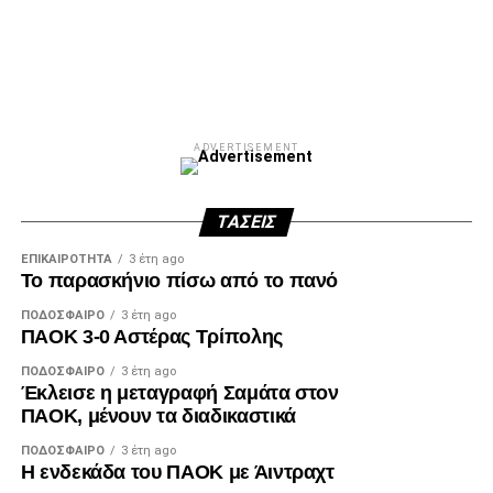
Facebook
Twitter
Email
Pinterest
WhatsApp
LinkedIn
Telegram
Μοιρασ
ADVERTISEMENT
ΤΆΣΕΙΣ
ΕΠΙΚΑΙΡΌΤΗΤΑ
3 έτη ago
Το παρασκήνιο πίσω από το πανό
ΠΟΔΌΣΦΑΙΡΟ
3 έτη ago
ΠΑΟΚ 3-0 Αστέρας Τρίπολης
ΠΟΔΌΣΦΑΙΡΟ
3 έτη ago
Έκλεισε η μεταγραφή Σαμάτα στον
ΠΑΟΚ, μένουν τα διαδικαστικά
ΠΟΔΌΣΦΑΙΡΟ
3 έτη ago
Η ενδεκάδα του ΠΑΟΚ με Άιντραχτ