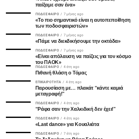
παίξαμε σαν ένα»
ΠΟΔΌΣΦΑΙΡΟ
7 μήνες ago
«Το πιο σημαντικό είναι η αυτοπεποίθηση
2. Την πιο σίγουρη και την πιο γρήγορη λύση για την
των ποδοσφαιριστών»
ανέγερση της νέας Τούμπας που ήδη έχει καθυστερήσει
ΠΟΔΌΣΦΑΙΡΟ
7 μήνες ago
πολύ να δωθεί στον λαό του ΠΑΟΚ.
«Πάμε να διεκδικήσουμε την οκτάδα»
ΠΟΔΌΣΦΑΙΡΟ
7 μήνες ago
Και από ότι φαίνεται, ούτε γρήγοροι, ούτε σίγουροι, ούτε
«Είναι απόλαυση να παίζεις για τον κόσμο
ανεξάρτητοι σταθήκατε.
του ΠΑΟΚ»
ΠΟΔΌΣΦΑΙΡΟ
4 έτη ago
Πιθανή θλάση ο Τόμας
Επιθυμία λοιπόν του κόσμου που σας στήριξε είναι να
δωθούν ΑΜΕΣΑ αποτελέσματα και λύσεις οι οποίες
ΕΠΙΚΑΙΡΌΤΗΤΑ
4 έτη ago
Παρουσίαση με… πλακάτ “κάντε καμιά
υποστηρίζονται από συμπαγής απόψεις και όχι αβάσιμες
μεταγραφή!”
τεκμηριώσεις και κομφούζιο καθυστερήσεων για το τι
πραγματικά συμβαίνει με την κληρονομιά του συλλόγου
ΠΟΔΌΣΦΑΙΡΟ
4 έτη ago
“Ράφα σαν την Χαλκιδική δεν έχει!”
μας.
ΠΟΔΌΣΦΑΙΡΟ
4 έτη ago
«Last dance» για Κουαλιάτα
Υγ1
ΠΟΔΌΣΦΑΙΡΟ
7 έτη ago