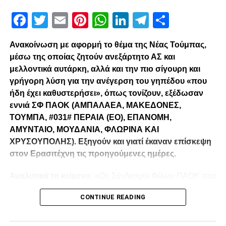
Facebook
Twitter
Email
Pinterest
WhatsApp
LinkedIn
Telegram
Μοιρασ
Ανακοίνωση με αφορμή το θέμα της Νέας Τούμπας,
μέσω της οποίας ζητούν ανεξάρτητο ΑΣ και
μελλοντικά αυτάρκη, αλλά και την πιο σίγουρη και
γρήγορη λύση για την ανέγερση του γηπέδου «που
ήδη έχει καθυστερήσει», όπως τονίζουν, εξέδωσαν
εννιά ΣΦ ΠΑΟΚ (ΑΜΠΑΛΑΕΑ, ΜΑΚΕΔΟΝΕΣ,
ΤΟΥΜΠΑ, #031# ΠΕΡΑΙΑ (ΕΟ), ΕΠΑΝΟΜΗ,
ΑΜΥΝΤΑΙΟ, ΜΟΥΔΑΝΙΑ, ΦΛΩΡΙΝΑ ΚΑΙ
ΧΡΥΣΟΥΠΟΛΗΣ). Εξηγούν και γιατί έκαναν επίσκεψη
στον Ερασιτέχνη τις προηγούμενες ημέρες.
Αναλυτικά το κείμενο:
«Ως Σύνδεσμοι Φίλων ΠΑΟΚ που
λειτουργούμε καθημερινά με γνώμωνα το καλό του
CONTINUE READING
Δικεφάλου και μόνο, αισθανόμαστε την ανάγκη να
τοποθετηθούμε (ελπίζουμε για τελευταία φορά) καθώς εν
όψη των 100 ετών τα διοικητικά εσωπροβλήματα του