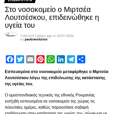
Τελειώνει και του Χατζηισαϊα
ΕΠΙΚΑΙΡΌΤΗΤΑ
Στο νοσοκομείο ο Μιρτσέα
Λουτσέσκου, επιδεινώθηκε η
paokrevolution
υγεία του
Published
7 μήνες ago
on
23/01/2026
By
paokrevolution
Facebook
Twitter
Email
Pinterest
WhatsApp
LinkedIn
Telegram
Μοιρασ
Εσπευσμένα στο νοσοκομείο μεταφέρθηκε ο Μιρτσέα
Λουτσέσκου λόγω της επιδείνωσης της κατάστασης
της υγείας του.
Ο ομοσπονδιακός τεχνικός της εθνικής Ρουμανίας
εισήχθη εσπευσμένα σε νοσοκομείο της χώρας τις
τελευταίες ημέρες, καθώς παρουσίασε σοβαρή
επιβάρυνση στην κατάσταση της υγείας του, σύμφωνα με