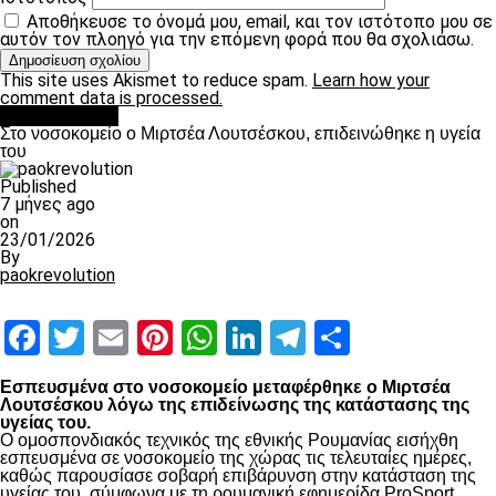
Αποθήκευσε το όνομά μου, email, και τον ιστότοπο μου σε
αυτόν τον πλοηγό για την επόμενη φορά που θα σχολιάσω.
This site uses Akismet to reduce spam.
Learn how your
comment data is processed.
Επικαιρότητα
Στο νοσοκομείο ο Μιρτσέα Λουτσέσκου, επιδεινώθηκε η υγεία
του
Published
7 μήνες ago
on
23/01/2026
By
paokrevolution
Facebook
Twitter
Email
Pinterest
WhatsApp
LinkedIn
Telegram
Μοιραστ
Εσπευσμένα στο νοσοκομείο μεταφέρθηκε ο Μιρτσέα
Λουτσέσκου λόγω της επιδείνωσης της κατάστασης της
υγείας του.
Ο ομοσπονδιακός τεχνικός της εθνικής Ρουμανίας εισήχθη
εσπευσμένα σε νοσοκομείο της χώρας τις τελευταίες ημέρες,
καθώς παρουσίασε σοβαρή επιβάρυνση στην κατάσταση της
υγείας του, σύμφωνα με τη ρουμανική εφημερίδα ProSport.