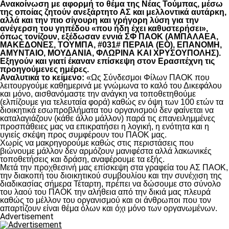
Ανακοίνωση με αφορμή το θέμα της Νέας Τούμπας, μέσω
της οποίας ζητούν ανεξάρτητο ΑΣ και μελλοντικά αυτάρκη,
αλλά και την πιο σίγουρη και γρήγορη λύση για την
ανέγερση του γηπέδου «που ήδη έχει καθυστερήσει»,
όπως τονίζουν, εξέδωσαν εννιά ΣΦ ΠΑΟΚ (ΑΜΠΑΛΑΕΑ,
ΜΑΚΕΔΟΝΕΣ, ΤΟΥΜΠΑ, #031# ΠΕΡΑΙΑ (ΕΟ), ΕΠΑΝΟΜΗ,
ΑΜΥΝΤΑΙΟ, ΜΟΥΔΑΝΙΑ, ΦΛΩΡΙΝΑ ΚΑΙ ΧΡΥΣΟΥΠΟΛΗΣ).
Εξηγούν και γιατί έκαναν επίσκεψη στον Ερασιτέχνη τις
προηγούμενες ημέρες.
Αναλυτικά το κείμενο:
«Ως Σύνδεσμοι Φίλων ΠΑΟΚ που
λειτουργούμε καθημερινά με γνώμωνα το καλό του Δικεφάλου
και μόνο, αισθανόμαστε την ανάγκη να τοποθετηθούμε
(ελπίζουμε για τελευταία φορά) καθώς εν όψη των 100 ετών τα
διοικητικά εσωπροβλήματα του οργανισμού δεν φαίνεται να
καταλαγιάζουν (κάθε άλλο μάλλον) παρά τις επανειλημμένες
προσπάθειες μας να επικρατήσει η λογική, η ενότητα και η
υγιείς σκέψη προς συμφέρουν του ΠΑΟΚ μας.
Χωρίς να μακρηγορούμε καθώς στις περιστάσεις που
βιώνουμε μάλλον δεν αρμόζουν μανιφέστα αλλά λακωνικές
τοποθετήσεις και δράση, αναφέρουμε τα εξής.
Μετά την προχθεσινή μας επίσκεψη στα γραφεία του ΑΣ ΠΑΟΚ,
την διακοπή του διοικητικού συμβουλίου και την συνέχιση της
διαδικασίας σήμερα Τέταρτη, πρέπει να δώσουμε στο σύνολο
του λαού του ΠΑΟΚ την αλήθεια από την δικιά μας πλευρά
καθώς το μέλλον του οργανισμού και οι άνθρωποι που τον
απαρτίζουν είναι θέμα όλων και όχι μόνο των οργανωμένων.
Advertisement