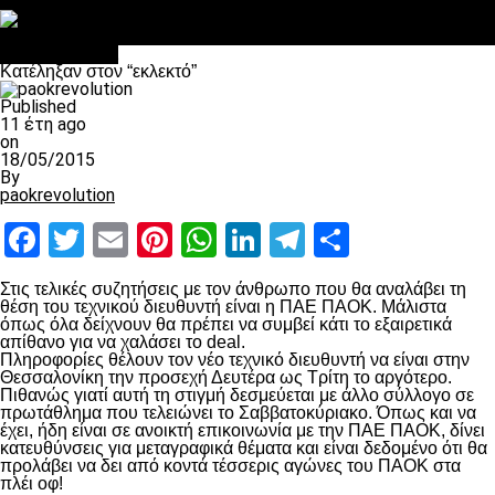
Στο OPEN τα προκριματικά, στη NOVA τα του πρωταθλήματος
Σαν σήμερα: Οταν “έφυγε” ο Λόραντ
Επικαιρότητα
Κατέληξαν στον “εκλεκτό”
Published
11 έτη ago
on
18/05/2015
By
paokrevolution
Facebook
Twitter
Email
Pinterest
WhatsApp
LinkedIn
Telegram
Μοιραστ
Στις τελικές συζητήσεις με τον άνθρωπο που θα αναλάβει τη
θέση του τεχνικού διευθυντή είναι η ΠΑΕ ΠΑΟΚ. Μάλιστα
όπως όλα δείχνουν θα πρέπει να συμβεί κάτι το εξαιρετικά
απίθανο για να χαλάσει το deal.
Πληροφορίες θέλουν τον νέο τεχνικό διευθυντή να είναι στην
Θεσσαλονίκη την προσεχή Δευτέρα ως Τρίτη το αργότερο.
Πιθανώς γιατί αυτή τη στιγμή δεσμεύεται με άλλο σύλλογο σε
πρωτάθλημα που τελειώνει το Σαββατοκύριακο. Όπως και να
έχει, ήδη είναι σε ανοικτή επικοινωνία με την ΠΑΕ ΠΑΟΚ, δίνει
κατευθύνσεις για μεταγραφικά θέματα και είναι δεδομένο ότι θα
προλάβει να δει από κοντά τέσσερις αγώνες του ΠΑΟΚ στα
πλέι οφ!