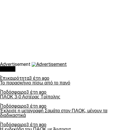
Advertisement
Τάσεις
Επικαιρότητα
3 έτη ago
Το παρασκήνιο πίσω από το πανό
Ποδόσφαιρο
3 έτη ago
ΠΑΟΚ 3-0 Αστέρας Τρίπολης
Ποδόσφαιρο
3 έτη ago
Έκλεισε η μεταγραφή Σαμάτα στον ΠΑΟΚ, μένουν τα
διαδικαστικά
Ποδόσφαιρο
3 έτη ago
Η ενδεκάδα του ΠΑΟΚ με Άιντραχτ