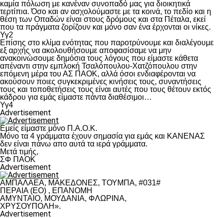
καμία πόλωση με κανέναν συνοπαδό μας για διοικητικά
τερτίπια. Όσο και αν ασχολούμαστε με τα κοινά, το πεδίο και η
θέση των Οπαδών είναι στους δρόμους και στα Πέταλα, εκεί
που τα πράγματα ζορίζουν και μόνο σαν ένα έρχονται οι νίκες.
Υγ2
Επίσης στο κλίμα ενότητας που παροτρύνουμε και διαλέγουμε
εξ αρχής να ακολουθήσουμε αποφασίσαμε να μην
ανακοινώσουμε δημόσια τους λόγους που είμαστε κάθετα
απέναντι στην εμπλοκή Τσαλόπουλου-Χατζόπουλου στην
επόμενη μέρα του ΑΣ ΠΑΟΚ, αλλά όσοι ενδιαφέρονται να
ακούσουν ποιες συγκεκριμένες κινήσεις τους, συναντήσεις
τους και τοποθετήσεις τους είναι αυτές που τους θέτουν εκτός
κάδρου για εμάς είμαστε πάντα διαθέσιμοι…
Υγ4
Advertisement
Εμείς είμαστε μόνο Π.Α.Ο.Κ.
Μόνο τα 4 γράμματα έχουν σημασία για εμάς και ΚΑΝΕΝΑΣ
δεν είναι πάνω απο αυτά τα ιερά γράμματα.
Μετά τιμής,
ΣΦ ΠΑΟΚ
Advertisement
ΑΜΠΑΛΑΕΑ, ΜΑΚΕΔΟΝΕΣ, ΤΟΥΜΠΑ, #031#
ΠΕΡΑΙΑ (ΕΟ) , ΕΠΑΝΟΜΗ
ΑΜΥΝΤΑΙΟ, ΜΟΥΔΑΝΙΑ, ΦΛΩΡΙΝΑ,
ΧΡΥΣΟΥΠΟΛΗ».
Advertisement