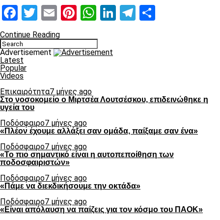
Facebook
Twitter
Email
Pinterest
WhatsApp
LinkedIn
Telegram
Μοιραστ
Continue Reading
Advertisement
Latest
Popular
Videos
Επικαιρότητα
7 μήνες ago
Στο νοσοκομείο ο Μιρτσέα Λουτσέσκου, επιδεινώθηκε η
υγεία του
Ποδόσφαιρο
7 μήνες ago
«Πλέον έχουμε αλλάξει σαν ομάδα, παίξαμε σαν ένα»
Ποδόσφαιρο
7 μήνες ago
«Το πιο σημαντικό είναι η αυτοπεποίθηση των
ποδοσφαιριστών»
Ποδόσφαιρο
7 μήνες ago
«Πάμε να διεκδικήσουμε την οκτάδα»
Ποδόσφαιρο
7 μήνες ago
«Είναι απόλαυση να παίζεις για τον κόσμο του ΠΑΟΚ»