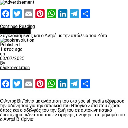
Facebook
Twitter
Email
Pinterest
WhatsApp
LinkedIn
Telegram
Μοιραστ
Continue Reading
Επικαιρότητα
Συγκλονισμένος και ο Αντρέ με την απώλεια του Ζότα
Published
1 έτος ago
on
03/07/2025
By
paokrevolution
Facebook
Twitter
Email
Pinterest
WhatsApp
LinkedIn
Telegram
Μοιραστ
Ο Αντρέ Βιεϊρίνια με ανάρτηση του στα social media εξέφρασε
την οδύνη του για την απώλεια του Ντιόγκο Ζότα που έχασε
όπως και ο αδελφός του την ζωή του σε αυτοκινητιστικό
δυστύχημα. «Αναπαύσου εν ειρήνη», ανέφερε στο μήνυμά του
ο Αντρέ Βιεϊρίνια.