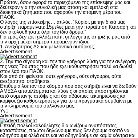
Πρώτον, όσον αφορά το περιεχόμενο της επίσκεψης μας και
δεύτερον για την συνολική μας στάση και εμπλοκή στα
διοικητικά ζητήματα που αφορούν την επόμενη μέρα του
ΠΑΟΚ.
Ο λόγος της επίσκεψης… απλός, “Κύριοι, με την δικιά μας
στήριξη παραμείνατε 15μελες μετά την παραίτηση Κατσαρή και
δεν ακολουθήσατε όλοι τον ίδιο δρόμο.”
Για εμάς δεν έχει αλλάξει κάτι, οι λόγοι της στήριξης μας από
την αρχή μέχρι σήμερα παραμένουν ίδιοι.
1. Ανεξάρτητος ΑΣ και μελλοντικά αυτάρκης,
Advertisement
2. Την πιο σίγουρη και την πιο γρήγορη λύση για την ανέγερση
της νέας Τούμπας που ήδη έχει καθυστερήσει πολύ να δωθεί
στον λαό του ΠΑΟΚ.
Και από ότι φαίνεται, ούτε γρήγοροι, ούτε σίγουροι, ούτε
ανεξάρτητοι σταθήκατε.
Επιθυμία λοιπόν του κόσμου που σας στήριξε είναι να δωθούν
ΑΜΕΣΑ αποτελέσματα και λύσεις οι οποίες υποστηρίζονται
από συμπαγής απόψεις και όχι αβάσιμες τεκμηριώσεις και
κομφούζιο καθυστερήσεων για το τι πραγματικά συμβαίνει με
την κληρονομιά του συλλόγου μας.
Υγ1
Advertisement
Επειδή πολλοί καλοθελητές διαιωνίζουν ανυπόστατες
καταστάσεις, πρώτοι δηλώνουμε πως δεν έχουμε σκοπό να
οδηγήσουμε αλλά ούτε και να οδηγηθούμε σε καμία κόντρα και