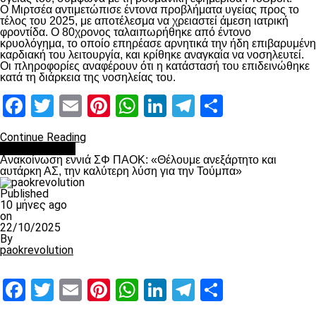
Ο Μιρτσέα αντιμετώπισε έντονα προβλήματα υγείας προς το
τέλος του 2025, με αποτέλεσμα να χρειαστεί άμεση ιατρική
φροντίδα. Ο 80χρονος ταλαιπωρήθηκε από έντονο
κρυολόγημα, το οποίο επηρέασε αρνητικά την ήδη επιβαρυμένη
καρδιακή του λειτουργία, και κρίθηκε αναγκαία να νοσηλευτεί.
Οι πληροφορίες αναφέρουν ότι η κατάστασή του επιδεινώθηκε
κατά τη διάρκεια της νοσηλείας του.
Facebook
Twitter
Email
Pinterest
WhatsApp
LinkedIn
Telegram
Μοιραστ
Continue Reading
Επικαιρότητα
Ανακοίνωση εννιά ΣΦ ΠΑΟΚ: «Θέλουμε ανεξάρτητο και
αυτάρκη ΑΣ, την καλύτερη λύση για την Τούμπα»
Published
10 μήνες ago
on
22/10/2025
By
paokrevolution
Facebook
Twitter
Email
Pinterest
WhatsApp
LinkedIn
Telegram
Μοιραστ