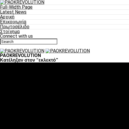
Full-Width Page
Latest News
Αρχική
Επικοινωνία
Πρωτοσέλιδο
Στοίχημα
Connect with us
PAOKREVOLUTION
Κατέληξαν στον “εκλεκτό”
Ποδόσφαιρο
«Πλέον έχουμε αλλάξει σαν ομάδα, παίξαμε σαν ένα»
«Το πιο σημαντικό είναι η αυτοπεποίθηση των
ποδοσφαιριστών»
«Πάμε να διεκδικήσουμε την οκτάδα»
«Είναι απόλαυση να παίζεις για τον κόσμο του ΠΑΟΚ»
«Θα τα δώσουμε όλα κόντρα στη Λιόν για την οκτάδα»
Μπάσκετ