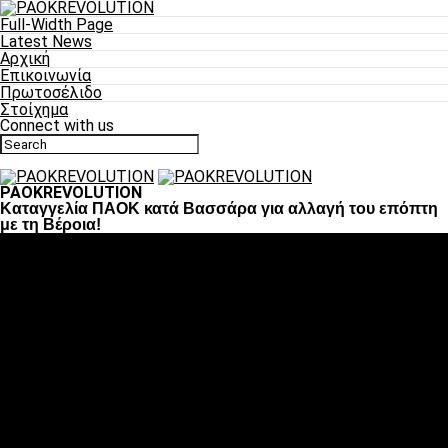
Full-Width Page
Latest News
Αρχική
Επικοινωνία
Πρωτοσέλιδο
Στοίχημα
Connect with us
PAOKREVOLUTION
Καταγγελία ΠΑΟΚ κατά Βασσάρα για αλλαγή του επόπτη
με τη Βέροια!
Ποδόσφαιρο
«Πλέον έχουμε αλλάξει σαν ομάδα, παίξαμε σαν ένα»
«Το πιο σημαντικό είναι η αυτοπεποίθηση των
ποδοσφαιριστών»
«Πάμε να διεκδικήσουμε την οκτάδα»
«Είναι απόλαυση να παίζεις για τον κόσμο του ΠΑΟΚ»
«Θα τα δώσουμε όλα κόντρα στη Λιόν για την οκτάδα»
Μπάσκετ