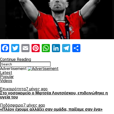
Facebook
Twitter
Email
Pinterest
WhatsApp
LinkedIn
Telegram
Μοιραστ
Continue Reading
Advertisement
Latest
Popular
Videos
Επικαιρότητα
7 μήνες ago
Στο νοσοκομείο ο Μιρτσέα Λουτσέσκου, επιδεινώθηκε η
υγεία του
Ποδόσφαιρο
7 μήνες ago
«Πλέον έχουμε αλλάξει σαν ομάδα, παίξαμε σαν ένα»