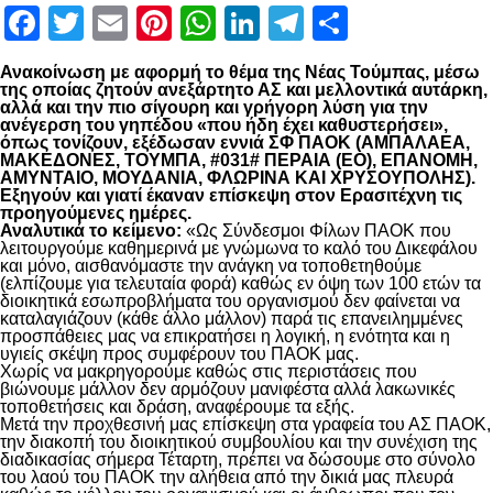
Facebook
Twitter
Email
Pinterest
WhatsApp
LinkedIn
Telegram
Μοιραστ
Ανακοίνωση με αφορμή το θέμα της Νέας Τούμπας, μέσω
της οποίας ζητούν ανεξάρτητο ΑΣ και μελλοντικά αυτάρκη,
αλλά και την πιο σίγουρη και γρήγορη λύση για την
ανέγερση του γηπέδου «που ήδη έχει καθυστερήσει»,
όπως τονίζουν, εξέδωσαν εννιά ΣΦ ΠΑΟΚ (ΑΜΠΑΛΑΕΑ,
ΜΑΚΕΔΟΝΕΣ, ΤΟΥΜΠΑ, #031# ΠΕΡΑΙΑ (ΕΟ), ΕΠΑΝΟΜΗ,
ΑΜΥΝΤΑΙΟ, ΜΟΥΔΑΝΙΑ, ΦΛΩΡΙΝΑ ΚΑΙ ΧΡΥΣΟΥΠΟΛΗΣ).
Εξηγούν και γιατί έκαναν επίσκεψη στον Ερασιτέχνη τις
προηγούμενες ημέρες.
Αναλυτικά το κείμενο:
«Ως Σύνδεσμοι Φίλων ΠΑΟΚ που
λειτουργούμε καθημερινά με γνώμωνα το καλό του Δικεφάλου
και μόνο, αισθανόμαστε την ανάγκη να τοποθετηθούμε
(ελπίζουμε για τελευταία φορά) καθώς εν όψη των 100 ετών τα
διοικητικά εσωπροβλήματα του οργανισμού δεν φαίνεται να
καταλαγιάζουν (κάθε άλλο μάλλον) παρά τις επανειλημμένες
προσπάθειες μας να επικρατήσει η λογική, η ενότητα και η
υγιείς σκέψη προς συμφέρουν του ΠΑΟΚ μας.
Χωρίς να μακρηγορούμε καθώς στις περιστάσεις που
βιώνουμε μάλλον δεν αρμόζουν μανιφέστα αλλά λακωνικές
τοποθετήσεις και δράση, αναφέρουμε τα εξής.
Μετά την προχθεσινή μας επίσκεψη στα γραφεία του ΑΣ ΠΑΟΚ,
την διακοπή του διοικητικού συμβουλίου και την συνέχιση της
διαδικασίας σήμερα Τέταρτη, πρέπει να δώσουμε στο σύνολο
του λαού του ΠΑΟΚ την αλήθεια από την δικιά μας πλευρά