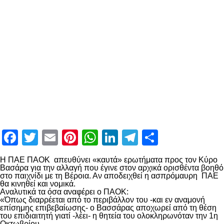
Facebook
Twitter
Email
Pinterest
WhatsApp
LinkedIn
Telegram
Μοιραστ
H ΠΑΕ ΠΑΟΚ απευθύνει «καυτά» ερωτήματα προς τον Κύρο
Βασάρα για την αλλαγή που έγινε στον αρχικά ορισθέντα βοηθό
στο παιχνίδι με τη Βέροια. Αν αποδειχθεί η ασπρόμαυρη ΠΑΕ
θα κινηθεί και νομικά.
Αναλυτικά τα όσα αναφέρει ο ΠΑΟΚ:
«Όπως διαρρέεται από το περιβάλλον του -και εν αναμονή
επίσημης επιβεβαίωσης- ο Βασσάρας αποχωρεί από τη θέση
του επιδιαιτητή γιατί -λέει- η θητεία του ολοκληρωνόταν την 1η
Οκτωβρίου.