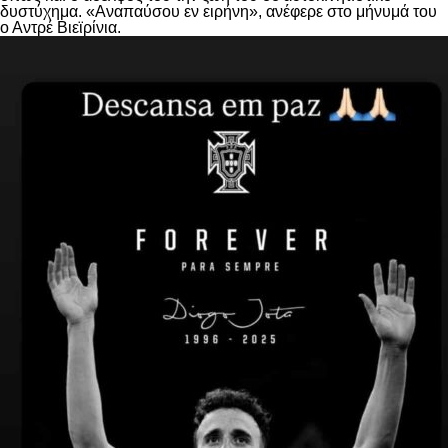
δυστύχημα. «Αναπαύσου εν ειρήνη», ανέφερε στο μήνυμά του
ο Αντρέ Βιεϊρίνια.