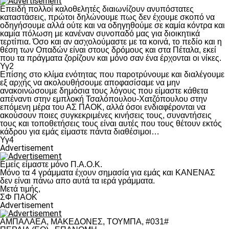
Επειδή πολλοί καλοθελητές διαιωνίζουν ανυπόστατες
καταστάσεις, πρώτοι δηλώνουμε πως δεν έχουμε σκοπό να
οδηγήσουμε αλλά ούτε και να οδηγηθούμε σε καμία κόντρα και
καμία πόλωση με κανέναν συνοπαδό μας για διοικητικά
τερτίπια. Όσο και αν ασχολούμαστε με τα κοινά, το πεδίο και η
θέση των Οπαδών είναι στους δρόμους και στα Πέταλα, εκεί
που τα πράγματα ζορίζουν και μόνο σαν ένα έρχονται οι νίκες.
Υγ2
Επίσης στο κλίμα ενότητας που παροτρύνουμε και διαλέγουμε
εξ αρχής να ακολουθήσουμε αποφασίσαμε να μην
ανακοινώσουμε δημόσια τους λόγους που είμαστε κάθετα
απέναντι στην εμπλοκή Τσαλόπουλου-Χατζόπουλου στην
επόμενη μέρα του ΑΣ ΠΑΟΚ, αλλά όσοι ενδιαφέρονται να
ακούσουν ποιες συγκεκριμένες κινήσεις τους, συναντήσεις
τους και τοποθετήσεις τους είναι αυτές που τους θέτουν εκτός
κάδρου για εμάς είμαστε πάντα διαθέσιμοι…
Υγ4
Advertisement
Εμείς είμαστε μόνο Π.Α.Ο.Κ.
Μόνο τα 4 γράμματα έχουν σημασία για εμάς και ΚΑΝΕΝΑΣ
δεν είναι πάνω απο αυτά τα ιερά γράμματα.
Μετά τιμής,
ΣΦ ΠΑΟΚ
Advertisement
ΑΜΠΑΛΑΕΑ, ΜΑΚΕΔΟΝΕΣ, ΤΟΥΜΠΑ, #031#