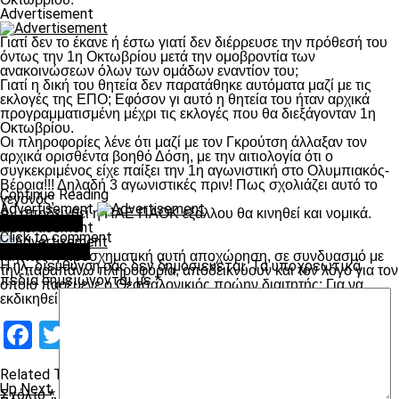
Advertisement
Γιατί δεν το έκανε ή έστω γιατί δεν διέρρευσε την πρόθεσή του
όντως την 1η Οκτωβρίου μετά την ομοβροντία των
ανακοινώσεων όλων των ομάδων εναντίον του;
Γιατί η δική του θητεία δεν παρατάθηκε αυτόματα μαζί με τις
εκλογές της ΕΠΟ; Εφόσον γι αυτό η θητεία του ήταν αρχικά
προγραμματισμένη μέχρι τις εκλογές που θα διεξάγονταν 1η
Οκτωβρίου.
Οι πληροφορίες λένε ότι μαζί με τον Γκρούτση άλλαξαν τον
αρχικά ορισθέντα βοηθό Δόση, με την αιτιολογία ότι ο
συγκεκριμένος είχε παίξει την 1η αγωνιστική στο Ολυμπιακός-
Βέροια!!! Δηλαδή 3 αγωνιστικές πριν! Πως σχολιάζει αυτό το
Continue Reading
γεγονός;
Advertisement
Αν αποδειχθεί η ΠΑΕ ΠΑΟΚ εξάλλου θα κινηθεί και νομικά.
You may like
Advertisement
Click to comment
Leave a Reply
Μήπως η προσχηματική αυτή αποχώρηση, σε συνδυασμό με
Η ηλ. διεύθυνση σας δεν δημοσιεύεται.
Τα υποχρεωτικά
την παραπάνω πληροφορία, αποδεικνύουν και τον λόγο για τον
πεδία σημειώνονται με
*
οποίο παρέμενε ο Θεσσαλονικιός πρώην διαιτητής; Για να
εκδικηθεί για λογαριασμό του συστήματος των διώκτη τους;»
Facebook
Twitter
Email
Pinterest
WhatsApp
LinkedIn
Telegram
Μοιραστ
Related Topics:
Up Next
Σχόλιο
*