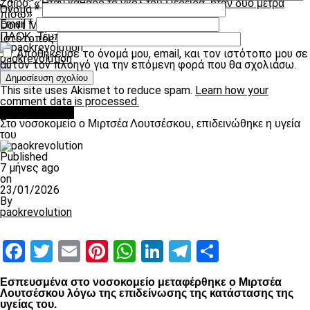
Ζάιρο: «Ήταν καθαρό το γκολ του Περέιρα, ήταν δύο μέτρα
Όνομα
*
πίσω»
Email
*
Don't Miss
ΠΑΟΚ, Τέμπη, 17 χρόνια μετά (vid)
Ιστότοπος
Αποθήκευσε το όνομά μου, email, και τον ιστότοπο μου σε
paokrevolution
αυτόν τον πλοηγό για την επόμενη φορά που θα σχολιάσω.
This site uses Akismet to reduce spam.
Learn how your
comment data is processed.
Επικαιρότητα
Στο νοσοκομείο ο Μιρτσέα Λουτσέσκου, επιδεινώθηκε η υγεία
του
Published
7 μήνες ago
on
23/01/2026
By
paokrevolution
Facebook
Twitter
Email
Pinterest
WhatsApp
LinkedIn
Telegram
Μοιραστ
Εσπευσμένα στο νοσοκομείο μεταφέρθηκε ο Μιρτσέα
Λουτσέσκου λόγω της επιδείνωσης της κατάστασης της
υγείας του.