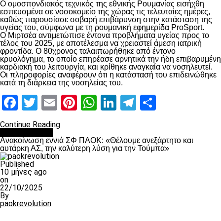
Ο ομοσπονδιακός τεχνικός της εθνικής Ρουμανίας εισήχθη
εσπευσμένα σε νοσοκομείο της χώρας τις τελευταίες ημέρες,
καθώς παρουσίασε σοβαρή επιβάρυνση στην κατάσταση της
υγείας του, σύμφωνα με τη ρουμανική εφημερίδα ProSport.
Ο Μιρτσέα αντιμετώπισε έντονα προβλήματα υγείας προς το
τέλος του 2025, με αποτέλεσμα να χρειαστεί άμεση ιατρική
φροντίδα. Ο 80χρονος ταλαιπωρήθηκε από έντονο
κρυολόγημα, το οποίο επηρέασε αρνητικά την ήδη επιβαρυμένη
καρδιακή του λειτουργία, και κρίθηκε αναγκαία να νοσηλευτεί.
Οι πληροφορίες αναφέρουν ότι η κατάστασή του επιδεινώθηκε
κατά τη διάρκεια της νοσηλείας του.
Facebook
Twitter
Email
Pinterest
WhatsApp
LinkedIn
Telegram
Μοιραστ
Continue Reading
Επικαιρότητα
Ανακοίνωση εννιά ΣΦ ΠΑΟΚ: «Θέλουμε ανεξάρτητο και
αυτάρκη ΑΣ, την καλύτερη λύση για την Τούμπα»
Published
10 μήνες ago
on
22/10/2025
By
paokrevolution