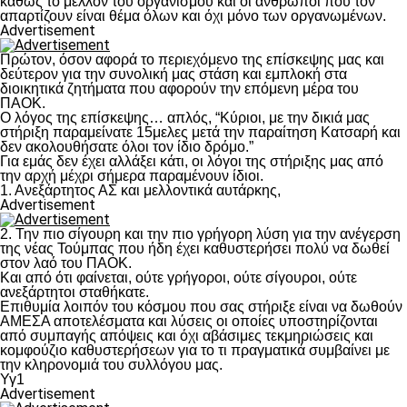
καθώς το μέλλον του οργανισμού και οι άνθρωποι που τον
απαρτίζουν είναι θέμα όλων και όχι μόνο των οργανωμένων.
Advertisement
Πρώτον, όσον αφορά το περιεχόμενο της επίσκεψης μας και
δεύτερον για την συνολική μας στάση και εμπλοκή στα
διοικητικά ζητήματα που αφορούν την επόμενη μέρα του
ΠΑΟΚ.
Ο λόγος της επίσκεψης… απλός, “Κύριοι, με την δικιά μας
στήριξη παραμείνατε 15μελες μετά την παραίτηση Κατσαρή και
δεν ακολουθήσατε όλοι τον ίδιο δρόμο.”
Για εμάς δεν έχει αλλάξει κάτι, οι λόγοι της στήριξης μας από
την αρχή μέχρι σήμερα παραμένουν ίδιοι.
1. Ανεξάρτητος ΑΣ και μελλοντικά αυτάρκης,
Advertisement
2. Την πιο σίγουρη και την πιο γρήγορη λύση για την ανέγερση
της νέας Τούμπας που ήδη έχει καθυστερήσει πολύ να δωθεί
στον λαό του ΠΑΟΚ.
Και από ότι φαίνεται, ούτε γρήγοροι, ούτε σίγουροι, ούτε
ανεξάρτητοι σταθήκατε.
Επιθυμία λοιπόν του κόσμου που σας στήριξε είναι να δωθούν
ΑΜΕΣΑ αποτελέσματα και λύσεις οι οποίες υποστηρίζονται
από συμπαγής απόψεις και όχι αβάσιμες τεκμηριώσεις και
κομφούζιο καθυστερήσεων για το τι πραγματικά συμβαίνει με
την κληρονομιά του συλλόγου μας.
Υγ1
Advertisement