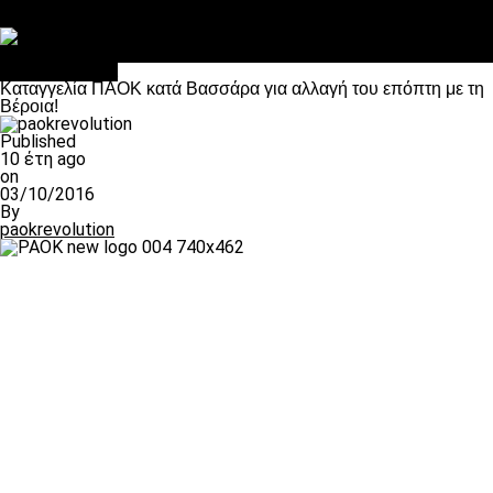
Στο OPEN τα προκριματικά, στη NOVA τα του πρωταθλήματος
Σαν σήμερα: Οταν “έφυγε” ο Λόραντ
Επικαιρότητα
Καταγγελία ΠΑΟΚ κατά Βασσάρα για αλλαγή του επόπτη με τη
Βέροια!
Published
10 έτη ago
on
03/10/2016
By
paokrevolution