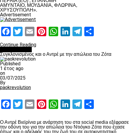
ΠΕΡΑΙΑ (ΕΟ) , ΕΠΑΝΟΜΗ
ΑΜΥΝΤΑΙΟ, ΜΟΥΔΑΝΙΑ, ΦΛΩΡΙΝΑ,
ΧΡΥΣΟΥΠΟΛΗ».
Advertisement
Facebook
Twitter
Email
Pinterest
WhatsApp
LinkedIn
Telegram
Μοιραστ
Continue Reading
Επικαιρότητα
Συγκλονισμένος και ο Αντρέ με την απώλεια του Ζότα
Published
1 έτος ago
on
03/07/2025
By
paokrevolution
Facebook
Twitter
Email
Pinterest
WhatsApp
LinkedIn
Telegram
Μοιραστ
Ο Αντρέ Βιεϊρίνια με ανάρτηση του στα social media εξέφρασε
την οδύνη του για την απώλεια του Ντιόγκο Ζότα που έχασε
όπως και ο αδελφός του την ζωή του σε αυτοκινητιστικό