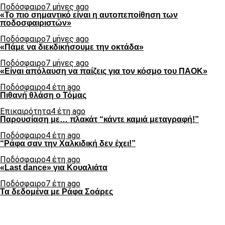
Ποδόσφαιρο
7 μήνες ago
«Το πιο σημαντικό είναι η αυτοπεποίθηση των
ποδοσφαιριστών»
Ποδόσφαιρο
7 μήνες ago
«Πάμε να διεκδικήσουμε την οκτάδα»
Ποδόσφαιρο
7 μήνες ago
«Είναι απόλαυση να παίζεις για τον κόσμο του ΠΑΟΚ»
Ποδόσφαιρο
4 έτη ago
Πιθανή θλάση ο Τόμας
Επικαιρότητα
4 έτη ago
Παρουσίαση με… πλακάτ “κάντε καμιά μεταγραφή!”
Ποδόσφαιρο
4 έτη ago
“Ράφα σαν την Χαλκιδική δεν έχει!”
Ποδόσφαιρο
4 έτη ago
«Last dance» για Κουαλιάτα
Ποδόσφαιρο
7 έτη ago
Τα δεδομένα με Ράφα Σοάρες