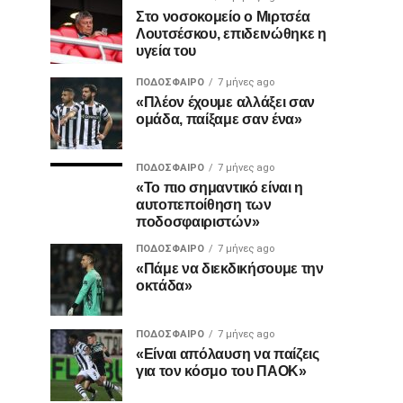
Στο νοσοκομείο ο Μιρτσέα
Λουτσέσκου, επιδεινώθηκε η
υγεία του
ΠΟΔΌΣΦΑΙΡΟ
7 μήνες ago
«Πλέον έχουμε αλλάξει σαν
ομάδα, παίξαμε σαν ένα»
ΠΟΔΌΣΦΑΙΡΟ
7 μήνες ago
«Το πιο σημαντικό είναι η
αυτοπεποίθηση των
ποδοσφαιριστών»
ΠΟΔΌΣΦΑΙΡΟ
7 μήνες ago
«Πάμε να διεκδικήσουμε την
οκτάδα»
ΠΟΔΌΣΦΑΙΡΟ
7 μήνες ago
«Είναι απόλαυση να παίζεις
για τον κόσμο του ΠΑΟΚ»