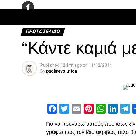
ΠΟΔΌΣΦΑ
ΠΡΩΤΟΣΈΛΙΔΟ
“Κάντε καμιά 
Published
12 έτη ago
on
11/12/2014
By
paokrevolution
Facebook
Twitter
Email
Pinterest
Whats
Link
T
Για να προλάβω αυτούς που ίσως ξινίσ
γράφω πως τον ίδιο ακριβώς τίτλο 