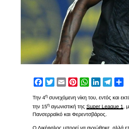
Facebook
Twitter
Email
Pinterest
WhatsAp
Linked
Tel
Μ
η
Την 4
συνεχόμενη νίκη του, εντός και εκ
η
την 15
αγωνιστική της
Super League 1
, 
Πανσερραϊκό και Φερεντσβάρος.
Ο Δικέφαλος μπορεί να αγχώθηκε, αλλά επ