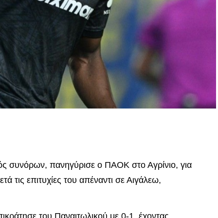
p
In
egram
οιραστείτε
τός συνόρων, πανηγύρισε ο ΠΑΟΚ στο Αγρίνιο, για
μετά τις επιτυχίες του απέναντι σε Αιγάλεω,
ικράτησε του Παναιτωλικού με 0-1, έχοντας