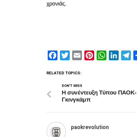
χρονιάς.
Facebook
Twitter
Email
Pinterest
Whats
Link
T
RELATED TOPICS:
DON'T MISS
H συνέντευξη Τύπου ΠΑΟΚ-
Γκινγκάμπ
paokrevolution