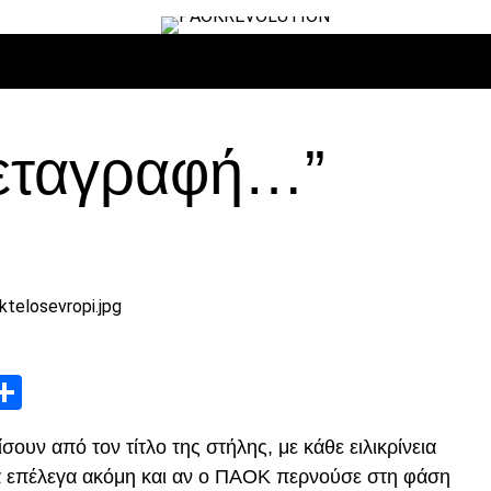
ΙΡΟ
ΜΠΆΣΚΕΤ
ΒΌΛΛΕΫ
ΕΠΙΚΑΙΡΌΤΗΤΑ
ΑΝΤΊΠΑΛΟΙ
μεταγραφή…”
App
edIn
elegram
Μοιραστείτε
ουν από τον τίτλο της στήλης, με κάθε ειλικρίνεια
θα επέλεγα ακόμη και αν ο ΠΑΟΚ περνούσε στη φάση