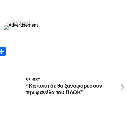
ADVERTISEMENT
App
edIn
elegram
Μοιραστείτε
UP NEXT
“Κάποιοι δε θα ξαναφορέσουν
την φανέλα του ΠΑΟΚ”