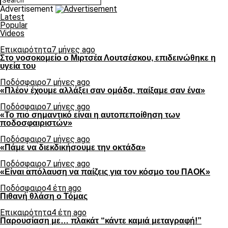
Advertisement
Latest
Popular
Videos
Επικαιρότητα
7 μήνες ago
Στο νοσοκομείο ο Μιρτσέα Λουτσέσκου, επιδεινώθηκε η
υγεία του
Ποδόσφαιρο
7 μήνες ago
«Πλέον έχουμε αλλάξει σαν ομάδα, παίξαμε σαν ένα»
Ποδόσφαιρο
7 μήνες ago
«Το πιο σημαντικό είναι η αυτοπεποίθηση των
ποδοσφαιριστών»
Ποδόσφαιρο
7 μήνες ago
«Πάμε να διεκδικήσουμε την οκτάδα»
Ποδόσφαιρο
7 μήνες ago
«Είναι απόλαυση να παίζεις για τον κόσμο του ΠΑΟΚ»
Ποδόσφαιρο
4 έτη ago
Πιθανή θλάση ο Τόμας
Επικαιρότητα
4 έτη ago
Παρουσίαση με… πλακάτ “κάντε καμιά μεταγραφή!”