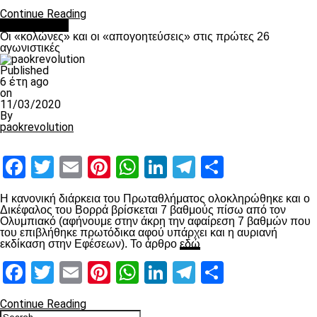
Continue Reading
Ποδόσφαιρο
Οι «κολώνες» και οι «απογοητεύσεις» στις πρώτες 26
αγωνιστικές
Published
6 έτη ago
on
11/03/2020
By
paokrevolution
Facebook
Twitter
Email
Pinterest
WhatsApp
LinkedIn
Telegram
Μοιραστ
Η κανονική διάρκεια του Πρωταθλήματος ολοκληρώθηκε και ο
Δικέφαλος του Βορρά βρίσκεται 7 βαθμούς πίσω από τον
Ολυμπιακό (αφήνουμε στην άκρη την αφαίρεση 7 βαθμών που
του επιβλήθηκε πρωτόδικα αφού υπάρχει και η αυριανή
εκδίκαση στην Εφέσεων). Το άρθρο
εδώ
Facebook
Twitter
Email
Pinterest
WhatsApp
LinkedIn
Telegram
Μοιραστ
Continue Reading