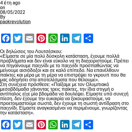
4 έτη ago
on
08/05/2022
By
paokrevolution
Facebook
Twitter
Email
Pinterest
WhatsApp
LinkedIn
Telegram
Μοιραστ
Οι δηλώσεις του Λουτσέσκου:
«Είμαστε σε μία πολύ δύσκολη κατάσταση, έχουμε πολλά
προβλήματα και δεν είναι εύκολο να τη διαχειριστούμε. Πρέπει
να πηγαίνουμε παιχνίδι με το παιχνίδι προσπαθώντας να
μείνουμε αισιόδοξοι και σε καλό επίπεδο. Να επανέλθουν
παίκτες και μέρα με τη μέρα να επιστρέψει το γκρουπ που θα
μας οδηγήσει στα αποτελέσματα που θέλουμε».
Στη συνέχεια πρόσθεσε: «Παίξαμε με τον Ολυμπιακό
μεσοβδόμαδα χάνοντας τρεις παίκτες, την ίδια στιγμή ο
αντίπαλος είχε μία βδομάδα να δουλέψει. Είμαστε υπό συνεχή
πίεση, δεν έχουμε την ευκαιρία να ξεκουραστούμε, να
προετοιμαστούμε σωστά, δεν έχουμε τη σωστή αντίδραση στο
παιχνίδι. Είμαστε αναγκασμένοι να περιμένουμε, γνωρίζοντας
την κατάσταση».
Facebook
Twitter
Email
Pinterest
WhatsApp
LinkedIn
Telegram
Μοιραστ