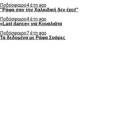
Ποδόσφαιρο
4 έτη ago
“Ράφα σαν την Χαλκιδική δεν έχει!”
Ποδόσφαιρο
4 έτη ago
«Last dance» για Κουαλιάτα
Ποδόσφαιρο
7 έτη ago
Τα δεδομένα με Ράφα Σοάρες