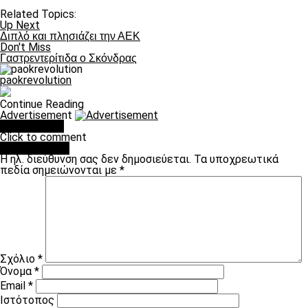
Related Topics:
Up Next
Διπλό και πλησιάζει την ΑΕΚ
Don't Miss
Γαστρεντερίτιδα ο Σκόνδρας
paokrevolution
Continue Reading
Advertisement
You may like
Click to comment
Leave a Reply
Η ηλ. διεύθυνση σας δεν δημοσιεύεται.
Τα υποχρεωτικά
πεδία σημειώνονται με
*
Σχόλιο
*
Όνομα
*
Email
*
Ιστότοπος