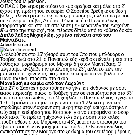
λάθος του Μιχαηλίδη.
Ο ΠΑΟΚ ξεκίνησε με στόχο να κυριαρχήσει και μόλις στο 2′
έχασε την πρώτη του ευκαιρία. Ο Σορετίρε βρέθηκε σε θέση
βολής πλάγια μέσα στην περιοχή, πλάσαρε, αλλά απέκρουσε
σε κόρνερ ο Τσάβες.Από το 10’ και μετά ο Παναιτωλικός
ισορρόπησε και στο 14′ απείλησε με «κεραυνό» του Λαχούντ
έξω από την περιοχή, που πέρασε δίπλα από το κάθετο δοκάρι!
Διπλό λάθος Μιχαηλίδη, χαμένο πέναλτι από τον
Μαϊντέβατς
Advertisement
Ακολούθησε στο 15′ χλιαρό σουτ του Ότο που μπλόκαρε ο
Τσάβες, ενώ στο 21’ ο Παναιτωλικός κέρδισε πέναλτι μετά από
λάθος και μαρκάρισμα του Μιχαηλίδη στον Μαϊντέβατς. Ο
τελευταίος ανέλαβε την εκτέλεση στο 23’, αλλά έστειλε την
μπάλα άουτ, χάνοντας μία χρυσή ευκαιρία για να βάλει τον
Παναιτωλικό μπροστά στο σκορ.
Μοναδική ευκαιρία από τον Λαχούντ
Στο 27′ ο Σάστρε προσπάθησε να γίνει επικίνδυνος με σουτ
εκτός περιοχής, όμως, ο Τσάβες ήταν σε ετοιμότητα και στο 33′,
έπειτα από νέο λάθος του Μιχαηλίδη, ο Παναιτωλικός άγγιξε το
1-0. Η μπάλα χτύπησε στην πλάτη του Έλληνα αμυντικού,
στρώθηκε στον Λαχούντ στη μικρή περιοχή και χρειάστηκε η
ψύχραιμη επέμβαση του Κοτάρσκι για να παραμείνει το σκορ
ισόπαλο. Το πρώτο ημίχρονο έκλεισε με σουτ υπό καλές
προϋποθέσεις του Μουργκ στο 43′, μετά από στρώσιμο του
Σβαμπ, που δεν ανησύχησε τον Τσάβες. Ο Κωνσταντέλιας
αντικατέστησε τον Μουργκ στο ξεκίνημα του δευτέρου μέρους,