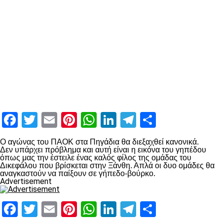
Facebook
Twitter
Email
Pinterest
WhatsApp
LinkedIn
Telegram
Μοιραστ
Ο αγώνας του ΠΑΟΚ στα Πηγάδια θα διεξαχθεί κανονικά.
Δεν υπάρχει πρόβλημα και αυτή είναι η εικόνα του γηπέδου
όπως μας την έστειλε ένας καλός φίλος της ομάδας του
Δικεφάλου που βρίσκεται στην Ξάνθη. Απλά οι δυο ομάδες θα
αναγκαστούν να παίξουν σε γήπεδο-βούρκο.
Advertisement
Facebook
Twitter
Email
Pinterest
WhatsApp
LinkedIn
Telegram
Μοιραστ