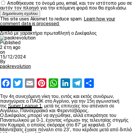
Αποθήκευσε το όνομά μου, email, και τον ιστότοπο μου σε
αυτόν τον πλοηγό για την επόμενη φορά που θα σχολιάσω.
This site uses Akismet to reduce spam.
Learn how your
comment data is processed.
πρωτοσέλιδο
Διπλό με χαρακτήρα πρωταθλητή ο Δικέφαλος
Published
2 έτη ago
on
15/12/2024
By
paokrevolution
Facebook
Twitter
Email
Pinterest
WhatsApp
LinkedIn
Telegram
Μοιραστ
Την 4
η
συνεχόμενη νίκη του, εντός και εκτός συνόρων,
πανηγύρισε ο ΠΑΟΚ στο Αγρίνιο, για την 15
η
αγωνιστική
της
Super League 1
, μετά τις επιτυχίες του απέναντι σε
Αιγάλεω, Πανσερραϊκό και Φερεντσβάρος.
Ο Δικέφαλος μπορεί να αγχώθηκε, αλλά επικράτησε του
Παναιτωλικού με 0-1, έχοντας «ήρωα» της τελευταίας στιγμής
τον Καμαρά, ο οποίος σκόραρε στο 87’ με κεφαλιά. Ο
Μαϊντέβατς έχασε πέναλτι στο 23’, που κέρδισε μετά από διπλό