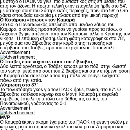
με στόχο ο ΠΑΟΚ να γίνει πιο ουσιαστικός στις επιθέσεις του
από τον άξονα. Η πρώτη τελική στην επανάληψη ήρθε στο 54′,
με άστοχο σουτ του Σάστρε εκτός περιοχής, πριν στο 58′ ο Ότο
χάσει σπουδαία ευκαιρία με πλασέ από την μικρή περιοχή.
Ο Κοτάρσκι «έσωσε» τον Καμαρά
Στο 60’ ο Παναιτωλικός απείλησε από μεγάλο λάθος του
Καμαρά, ο οποίος προσπάθησε να γυρίσει προς τα πίσω, ο
Λαχούντ βγήκε απέναντι από τον Κοτάρσκι, αλλά ο Κροάτης τον
νίκησε. Η επόμενη αξιοσημείωτη φάση καταγράφηκε στο 78’,
με γύρισμα του Ζίβκοβιτς στην καρδιά της περιοχής και
επέμβαση του Τσάβες προ του επερχόμενου Τισουντάλι.
Advertisement
Ο Τσάβες είπε «όχι» σε σουτ του Ζίβκοβιτς
Δύο λεπτά αργότερα, ο Τσάβες έσωσε με το πόδι στην κλειστή
του γωνία, μετά από σουτ του Ζίβκοβιτς και στην επόμενη φάση
ο Καμαρά είδε σε κεφαλιά του τη μπάλα να φεύγει ελάχιστα
πάνω από την εστία.
Λύτρωση στο 87’
Το πολυπόθητο γκολ για τον ΠΑΟΚ ήρθε, τελικά, στο 87′. Ο
Ζίβκοβιτς εκτέλεσε κόρνερ και ο Μαντί Καμαρά με κεφαλιά
ακριβείας έστειλε τη μπάλα στο βάθος της εστίας του
Παναιτωλικού, γράφοντας το 0-1.
Advertisement
MVP
Ο Καμαρά έκρινε ακόμη ένα ματς του ΠΑΟΚ τη φετινή σεζόν με
κεφαλιά, μετά τα σημαντικά γκολ του κόντρα σε Ατρόμητο και