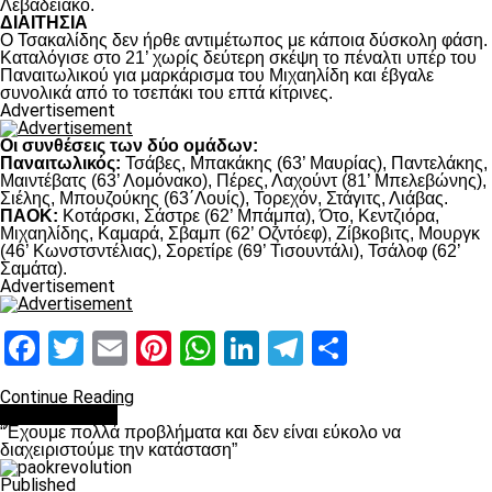
Λεβαδειακό.
ΔΙΑΙΤΗΣΙΑ
Ο Τσακαλίδης δεν ήρθε αντιμέτωπος με κάποια δύσκολη φάση.
Καταλόγισε στο 21’ χωρίς δεύτερη σκέψη το πέναλτι υπέρ του
Παναιτωλικού για μαρκάρισμα του Μιχαηλίδη και έβγαλε
συνολικά από το τσεπάκι του επτά κίτρινες.
Advertisement
Οι συνθέσεις των δύο ομάδων:
Παναιτωλικός:
Τσάβες, Μπακάκης (63’ Μαυρίας), Παντελάκης,
Μαιντέβατς (63’ Λομόνακο), Πέρες, Λαχούντ (81’ Μπελεβώνης),
Σιέλης, Μπουζούκης (63΄Λουίς), Τορεχόν, Στάγιτς, Λιάβας.
ΠΑΟΚ:
Κοτάρσκι, Σάστρε (62’ Μπάμπα), Ότο, Κεντζιόρα,
Μιχαηλίδης, Καμαρά, Σβαμπ (62’ Οζντόεφ), Ζίβκοβιτς, Μουργκ
(46’ Κωνστσντέλιας), Σορετίρε (69’ Τισουντάλι), Τσάλοφ (62’
Σαμάτα).
Advertisement
Facebook
Twitter
Email
Pinterest
WhatsApp
LinkedIn
Telegram
Μοιραστ
Continue Reading
πρωτοσέλιδο
“Έχουμε πολλά προβλήματα και δεν είναι εύκολο να
διαχειριστούμε την κατάσταση”
Published