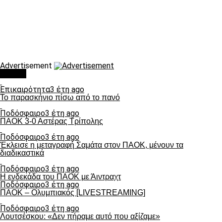
Advertisement
Τάσεις
Επικαιρότητα
3 έτη ago
Το παρασκήνιο πίσω από το πανό
Ποδόσφαιρο
3 έτη ago
ΠΑΟΚ 3-0 Αστέρας Τρίπολης
Ποδόσφαιρο
3 έτη ago
Έκλεισε η μεταγραφή Σαμάτα στον ΠΑΟΚ, μένουν τα
διαδικαστικά
Ποδόσφαιρο
3 έτη ago
Η ενδεκάδα του ΠΑΟΚ με Άιντραχτ
Ποδόσφαιρο
3 έτη ago
ΠΑΟΚ – Ολυμπιακός [LIVESTREAMING]
Ποδόσφαιρο
3 έτη ago
Λουτσέσκου: «Δεν πήραμε αυτό που αξίζαμε»